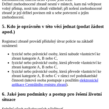
Držitel znehodnocené zbraně nesmí v místech, kam má veřejnost
volný přístup, nosit tuto zbraň viditelně; při nošení znehodnocené
zbraně je její držitel povinen mít u sebe potvrzení o jejím
znehodnocení.
5. Kdo je oprávněn v této věci jednat (podat žádost
apod.)
Registraci zbraně provádí příslušný útvar policie na základě
oznámení:
fyzické nebo právnické osoby, která nabude vlastnictví ke
zbrani kategorie A, B nebo C,
fyzické nebo právnické osoby, která převede vlastnictví ke
zbrani kategorie A, B nebo C,
fyzické nebo právnické osoby, která převede vlastnictví ke
zbrani kategorie A, B nebo C v rámci své podnikatelské
činnosti (taková osoba postupuje s použitím
elektronické
aplikace Centrálního registru zbraní
).
6. Jaké jsou podmínky a postup pro řešení životní
situace
Splnění všech požadovaných náležitostí.