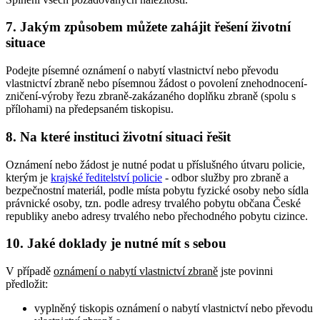
7. Jakým způsobem můžete zahájit řešení životní
situace
Podejte písemné oznámení o nabytí vlastnictví nebo převodu
vlastnictví zbraně nebo písemnou žádost o povolení znehodnocení-
zničení-výroby řezu zbraně-zakázaného doplňku zbraně (spolu s
přílohami) na předepsaném tiskopisu.
8. Na které instituci životní situaci řešit
Oznámení nebo žádost je nutné podat u příslušného útvaru policie,
kterým je
krajské ředitelství policie
- odbor služby pro zbraně a
bezpečnostní materiál, podle místa pobytu fyzické osoby nebo sídla
právnické osoby, tzn. podle adresy trvalého pobytu občana České
republiky anebo adresy trvalého nebo přechodného pobytu cizince.
10. Jaké doklady je nutné mít s sebou
V případě
oznámení o nabytí vlastnictví zbraně
jste povinni
předložit:
vyplněný tiskopis oznámení o nabytí vlastnictví nebo převodu