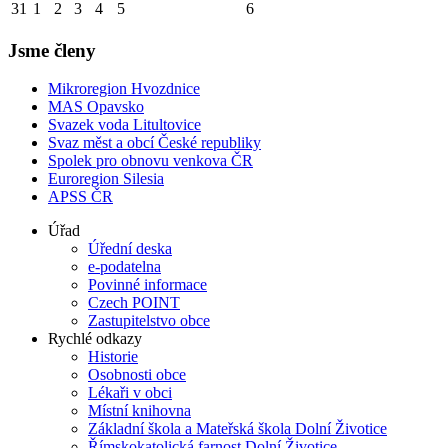
31
1
2
3
4
5
6
Jsme členy
Mikroregion Hvozdnice
MAS Opavsko
Svazek voda Litultovice
Svaz měst a obcí České republiky
Spolek pro obnovu venkova ČR
Euroregion Silesia
APSS ČR
Úřad
Úřední deska
e-podatelna
Povinné informace
Czech POINT
Zastupitelstvo obce
Rychlé odkazy
Historie
Osobnosti obce
Lékaři v obci
Místní knihovna
Základní škola a Mateřská škola Dolní Životice
Římskokatolická farnost Dolní Životice