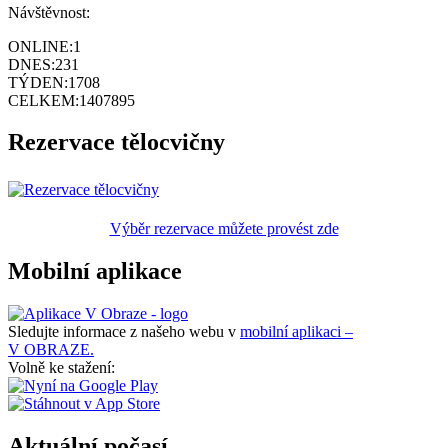
Návštěvnost:
ONLINE:
1
DNES:
231
TÝDEN:
1708
CELKEM:
1407895
Rezervace tělocvičny
Výběr rezervace můžete provést zde
Mobilní aplikace
Sledujte informace z našeho webu v
mobilní aplikaci –
V OBRAZE.
Volně ke stažení:
Aktuální počasí