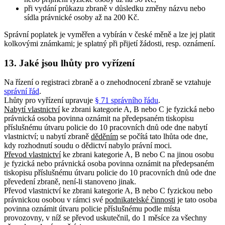
při vydání průkazu zbraně v důsledku změny názvu nebo
sídla právnické osoby až na 200 Kč.
Správní poplatek je vyměřen a vybírán v české měně a lze jej platit
kolkovými známkami; je splatný při přijetí žádosti, resp. oznámení.
13. Jaké jsou lhůty pro vyřízení
Na řízení o registraci zbraně a o znehodnocení zbraně se vztahuje
správní řád
.
Lhůty pro vyřízení upravuje
§ 71 správního řádu
.
Nabytí vlastnictví
ke zbrani kategorie A, B nebo C je fyzická nebo
právnická osoba povinna oznámit na předepsaném tiskopisu
příslušnému útvaru policie do 10 pracovních dnů ode dne nabytí
vlastnictví; u nabytí zbraně
děděním
se počítá tato lhůta ode dne,
kdy rozhodnutí soudu o dědictví nabylo právní moci.
Převod vlastnictví
ke zbrani kategorie A, B nebo C na jinou osobu
je fyzická nebo právnická osoba povinna oznámit na předepsaném
tiskopisu příslušnému útvaru policie do 10 pracovních dnů ode dne
převedení zbraně, není-li stanoveno jinak.
Převod vlastnictví ke zbrani kategorie A, B nebo C fyzickou nebo
právnickou osobou v rámci své
podnikatelské činnosti
je tato osoba
povinna oznámit útvaru policie příslušnému podle místa
provozovny, v níž se převod uskutečnil, do 1 měsíce za všechny