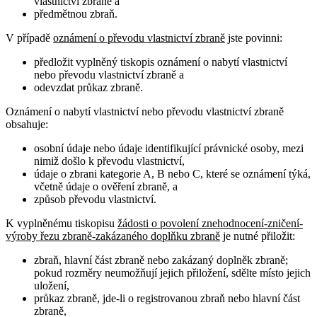
vlastnictví zbraně a
předmětnou zbraň.
V případě
oznámení o převodu vlastnictví zbraně
jste povinni:
předložit vyplněný tiskopis oznámení o nabytí vlastnictví
nebo převodu vlastnictví zbraně a
odevzdat průkaz zbraně.
Oznámení o nabytí vlastnictví nebo převodu vlastnictví zbraně
obsahuje
:
osobní údaje nebo údaje identifikující právnické osoby, mezi
nimiž došlo k převodu vlastnictví,
údaje o zbrani kategorie A, B nebo C, které se oznámení týká,
včetně údaje o ověření zbraně, a
způsob převodu vlastnictví.
K vyplněnému tiskopisu
žádosti o povolení znehodnocení-zničení-
výroby řezu zbraně-zakázaného doplňku zbraně
je nutné přiložit:
zbraň, hlavní část zbraně nebo zakázaný doplněk zbraně;
pokud rozměry neumožňují jejich přiložení, sdělte místo jejich
uložení,
průkaz zbraně, jde-li o registrovanou zbraň nebo hlavní část
zbraně,