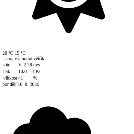
28 °C
15 °C
jasno, východní větřík
vítr
V, 2.36
m/s
tlak
1021
hPa
vlhkost
41
%
pondělí 10. 8. 2026