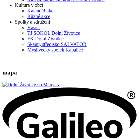
Kultura v obci
Kalendář akcí
Různé akce
Spolky a sdružení
Hasiči
TJ SOKOL Dolní Životice
FK Dolní Životice
Skauti, středisko SALVATOR
Myslivecký spolek Kapalice
mapa