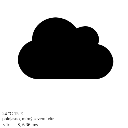
24 °C
15 °C
polojasno, mírný severní vítr
vítr
S, 6.36
m/s