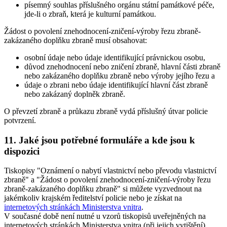
písemný souhlas příslušného orgánu státní památkové péče,
jde-li o zbraň, která je kulturní památkou.
Žádost o povolení znehodnocení-zničení-výroby řezu zbraně-
zakázaného doplňku zbraně musí obsahovat
:
osobní údaje nebo údaje identifikující právnickou osobu,
důvod znehodnocení nebo zničení zbraně, hlavní části zbraně
nebo zakázaného doplňku zbraně nebo výroby jejího řezu a
údaje o zbrani nebo údaje identifikující hlavní část zbraně
nebo zakázaný doplněk zbraně.
O převzetí zbraně a průkazu zbraně vydá příslušný útvar policie
potvrzení.
11. Jaké jsou potřebné formuláře a kde jsou k
dispozici
Tiskopisy "Oznámení o nabytí vlastnictví nebo převodu vlastnictví
zbraně" a "Žádost o povolení znehodnocení-zničení-výroby řezu
zbraně-zakázaného doplňku zbraně" si můžete vyzvednout na
jakémkoliv krajském ředitelství policie nebo je získat na
internetových stránkách Ministerstva vnitra
.
V současné době není nutné u vzorů tiskopisů uveřejněných na
internetových stránkách Ministerstva vnitra (při jejich vytištění)