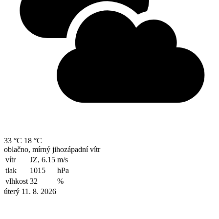
33 °C
18 °C
oblačno, mírný jihozápadní vítr
vítr
JZ, 6.15
m/s
tlak
1015
hPa
vlhkost
32
%
úterý 11. 8. 2026