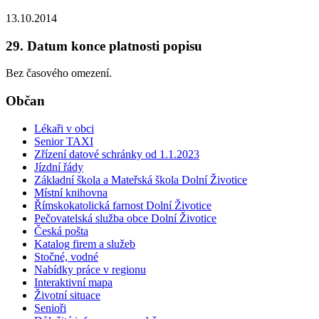
13.10.2014
29. Datum konce platnosti popisu
Bez časového omezení.
Občan
Lékaři v obci
Senior TAXI
Zřízení datové schránky od 1.1.2023
Jízdní řády
Základní škola a Mateřská škola Dolní Životice
Místní knihovna
Římskokatolická farnost Dolní Životice
Pečovatelská služba obce Dolní Životice
Česká pošta
Katalog firem a služeb
Stočné, vodné
Nabídky práce v regionu
Interaktivní mapa
Životní situace
Senioři