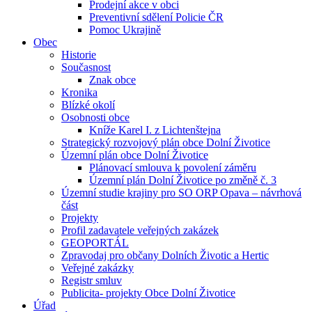
Prodejní akce v obci
Preventivní sdělení Policie ČR
Pomoc Ukrajině
Obec
Historie
Současnost
Znak obce
Kronika
Blízké okolí
Osobnosti obce
Kníže Karel I. z Lichtenštejna
Strategický rozvojový plán obce Dolní Životice
Územní plán obce Dolní Životice
Plánovací smlouva k povolení záměru
Územní plán Dolní Životice po změně č. 3
Územní studie krajiny pro SO ORP Opava – návrhová
část
Projekty
Profil zadavatele veřejných zakázek
GEOPORTÁL
Zpravodaj pro občany Dolních Životic a Hertic
Veřejné zakázky
Registr smluv
Publicita- projekty Obce Dolní Životice
Úřad