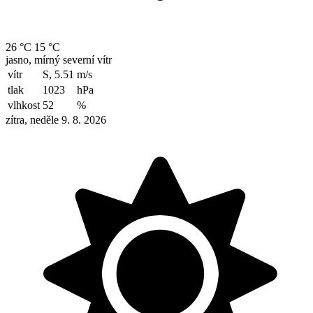
26 °C
15 °C
jasno, mírný severní vítr
vítr
S, 5.51
m/s
tlak
1023
hPa
vlhkost
52
%
zítra, neděle 9. 8. 2026