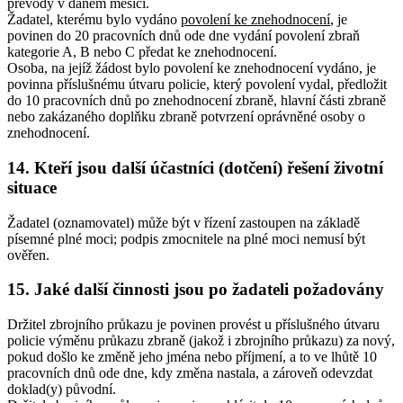
převody v daném měsíci.
Žadatel, kterému bylo vydáno
povolení ke znehodnocení
, je
povinen do 20 pracovních dnů ode dne vydání povolení zbraň
kategorie A, B nebo C předat ke znehodnocení.
Osoba, na jejíž žádost bylo povolení ke znehodnocení vydáno, je
povinna příslušnému útvaru policie, který povolení vydal, předložit
do 10 pracovních dnů po znehodnocení zbraně, hlavní části zbraně
nebo zakázaného doplňku zbraně potvrzení oprávněné osoby o
znehodnocení.
14. Kteří jsou další účastníci (dotčení) řešení životní
situace
Žadatel (oznamovatel) může být v řízení zastoupen na základě
písemné plné moci; podpis zmocnitele na plné moci nemusí být
ověřen.
15. Jaké další činnosti jsou po žadateli požadovány
Držitel zbrojního průkazu je povinen provést u příslušného útvaru
policie výměnu průkazu zbraně (jakož i zbrojního průkazu) za nový,
pokud došlo ke změně jeho jména nebo příjmení, a to ve lhůtě 10
pracovních dnů ode dne, kdy změna nastala, a zároveň odevzdat
doklad(y) původní.