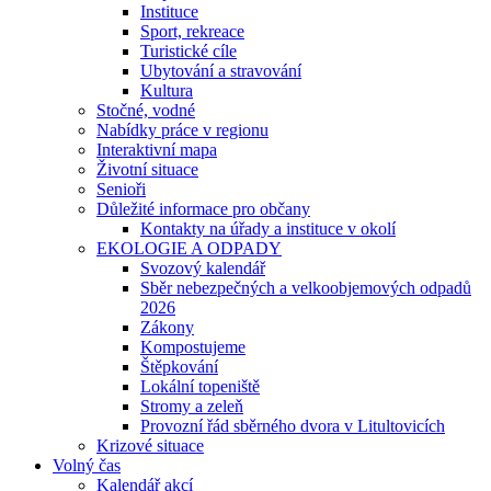
Instituce
Sport, rekreace
Turistické cíle
Ubytování a stravování
Kultura
Stočné, vodné
Nabídky práce v regionu
Interaktivní mapa
Životní situace
Senioři
Důležité informace pro občany
Kontakty na úřady a instituce v okolí
EKOLOGIE A ODPADY
Svozový kalendář
Sběr nebezpečných a velkoobjemových odpadů
2026
Zákony
Kompostujeme
Štěpkování
Lokální topeniště
Stromy a zeleň
Provozní řád sběrného dvora v Litultovicích
Krizové situace
Volný čas
Kalendář akcí