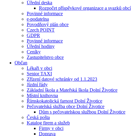
Úřední deska
Rozpočet příspěvkové organizace a svazků obcí
Povinné informace
e-podatelna
Povodňový plán obce
Czech POINT
GDPR
Povinné informace
Úřední hodiny
Ceníky
Zastupitelstvo obce
Občan
Lékaři v obci
Senior TAXI
Zřízení datové schránky od 1.1.2023
Jízdní řády
Základní škola a Mateřská škola Dolní Životice
Místní knihovna
Římskokatolická farnost Dolní Životice
Pečovatelská služba obce Dolní Životice
Dům s pečovatelskou službou Dolní Životice
Česká pošta
Katalog firem a služeb
Firmy v obci
Doprava