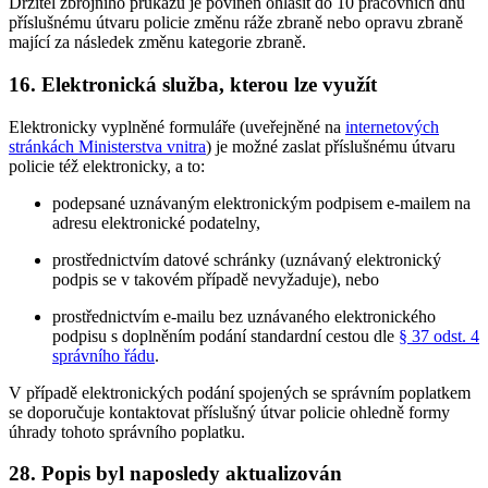
Držitel zbrojního průkazu je povinen ohlásit do 10 pracovních dnů
příslušnému útvaru policie změnu ráže zbraně nebo opravu zbraně
mající za následek změnu kategorie zbraně.
16. Elektronická služba, kterou lze využít
Elektronicky vyplněné formuláře (uveřejněné na
internetových
stránkách Ministerstva vnitra
) je možné zaslat příslušnému útvaru
policie též elektronicky, a to:
podepsané uznávaným elektronickým podpisem e-mailem na
adresu elektronické podatelny,
prostřednictvím datové schránky (uznávaný elektronický
podpis se v takovém případě nevyžaduje), nebo
prostřednictvím e-mailu bez uznávaného elektronického
podpisu s doplněním podání standardní cestou dle
§ 37 odst. 4
správního řádu
.
V případě elektronických podání spojených se správním poplatkem
se doporučuje kontaktovat příslušný útvar policie ohledně formy
úhrady tohoto správního poplatku.
28. Popis byl naposledy aktualizován