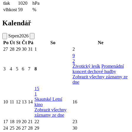
tlak
1020
hPa
vlhkost
59
%
Kalendář
Srpen
2026
Po
Út
St
Čt
Pá
So
Ne
27
28
29
30
31
1
2
9
2
Životický lesík
Promenádní
3
4
5
6
7
8
koncert dechové hudby
Zobrazit všechny záznamy ze
dne
15
1
Skautské Letní
10
11
12
13
14
16
kino
Zobrazit všechny
záznamy ze dne
17
18
19
20
21
22
23
24
25
26
27
28
29
30