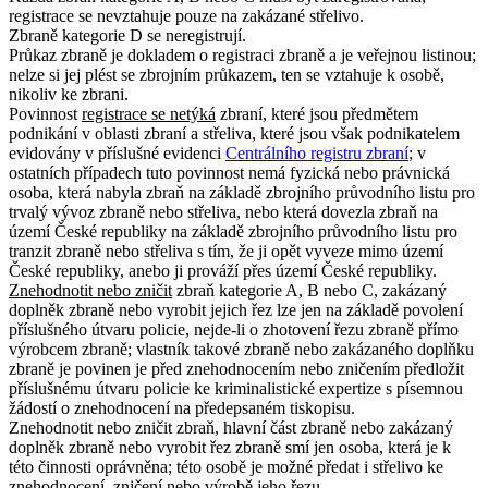
registrace se nevztahuje pouze na zakázané střelivo.
Zbraně kategorie D se neregistrují.
Průkaz zbraně je dokladem o registraci zbraně a je veřejnou listinou
;
nelze si jej plést se zbrojním průkazem, ten se vztahuje k osobě,
nikoliv ke zbrani.
Povinnost
registrace se netýká
zbraní, které jsou předmětem
podnikání v oblasti zbraní a střeliva, které jsou však podnikatelem
evidovány v příslušné evidenci
Centrálního registru zbraní
; v
ostatních případech tuto povinnost nemá fyzická nebo právnická
osoba, která nabyla zbraň na základě zbrojního průvodního listu pro
trvalý vývoz zbraně nebo střeliva, nebo která dovezla zbraň na
území České republiky na základě zbrojního průvodního listu pro
tranzit zbraně nebo střeliva s tím, že ji opět vyveze mimo území
České republiky, anebo ji prováží přes území České republiky.
Znehodnotit nebo zničit
zbraň kategorie A, B nebo C, zakázaný
doplněk zbraně nebo vyrobit jejich řez lze jen na základě povolení
příslušného útvaru policie, nejde-li o zhotovení řezu zbraně přímo
výrobcem zbraně
; vlastník takové zbraně nebo zakázaného doplňku
zbraně je povinen je před znehodnocením nebo zničením předložit
příslušnému útvaru policie ke kriminalistické expertize s písemnou
žádostí o znehodnocení na předepsaném tiskopisu
.
Znehodnotit nebo zničit zbraň, hlavní část zbraně nebo zakázaný
doplněk zbraně nebo vyrobit řez zbraně smí jen osoba, která je k
této činnosti oprávněna; této osobě je možné předat i střelivo ke
znehodnocení, zničení nebo výrobě jeho řezu
.