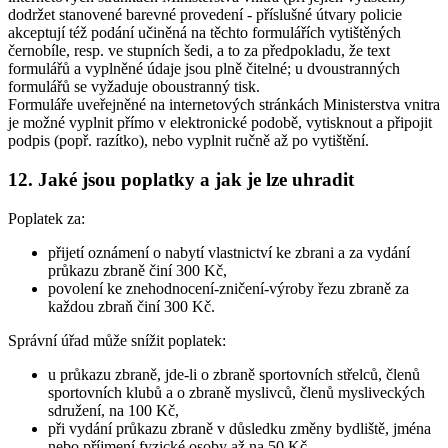
dodržet stanovené barevné provedení - příslušné útvary policie
akceptují též podání učiněná na těchto formulářích vytištěných
černobíle, resp. ve stupních šedi, a to za předpokladu, že text
formulářů a vyplněné údaje jsou plně čitelné; u dvoustranných
formulářů se vyžaduje oboustranný tisk.
Formuláře uveřejněné na internetových stránkách Ministerstva vnitra
je možné vyplnit přímo v elektronické podobě, vytisknout a připojit
podpis (popř. razítko), nebo vyplnit ručně až po vytištění.
12. Jaké jsou poplatky a jak je lze uhradit
Poplatek za:
přijetí oznámení o nabytí vlastnictví ke zbrani a za vydání
průkazu zbraně činí 300 Kč,
povolení ke znehodnocení-zničení-výroby řezu zbraně za
každou zbraň činí 300 Kč.
Správní úřad může snížit poplatek:
u průkazu zbraně, jde-li o zbraně sportovních střelců, členů
sportovních klubů a o zbraně myslivců, členů mysliveckých
sdružení, na 100 Kč,
při vydání průkazu zbraně v důsledku změny bydliště, jména
nebo příjmení fyzické osoby až na 50 Kč,