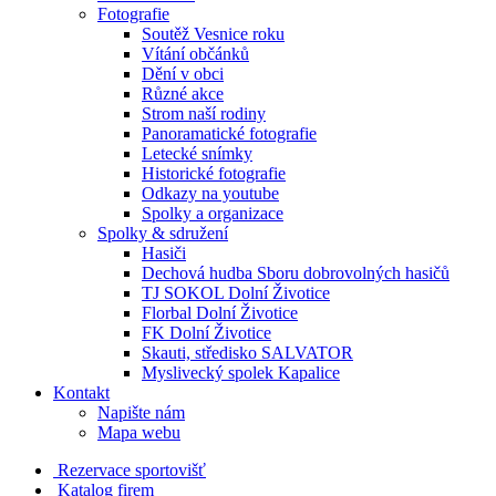
Fotografie
Soutěž Vesnice roku
Vítání občánků
Dění v obci
Různé akce
Strom naší rodiny
Panoramatické fotografie
Letecké snímky
Historické fotografie
Odkazy na youtube
Spolky a organizace
Spolky & sdružení
Hasiči
Dechová hudba Sboru dobrovolných hasičů
TJ SOKOL Dolní Životice
Florbal Dolní Životice
FK Dolní Životice
Skauti, středisko SALVATOR
Myslivecký spolek Kapalice
Kontakt
Napište nám
Mapa webu
Rezervace sportovišť
Katalog firem