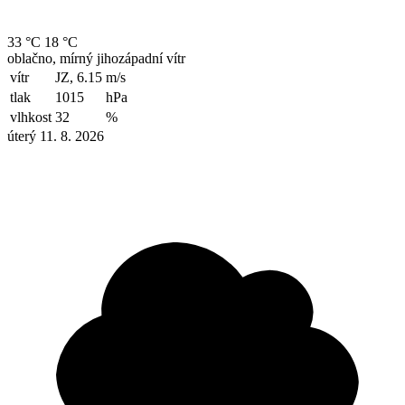
33 °C
18 °C
oblačno, mírný jihozápadní vítr
vítr
JZ, 6.15
m/s
tlak
1015
hPa
vlhkost
32
%
úterý 11. 8. 2026