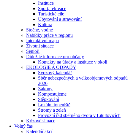
Instituce
Sport, rekreace
Turistické cíle
Ubytování a stravování
Kultura
Stočné, vodné
Nabídky práce v regionu
Interaktivní mapa
Životní situace
Senioři
Důležité informace pro občany
Kontakty na úřady a instituce v okolí
EKOLOGIE A ODPADY
Svozový kalendář
Sběr nebezpečných a velkoobjemových odpadů
2026
Zákony
Kompostujeme
Štěpkování
Lokální topeniště
Stromy a zeleň
Provozní řád sběrného dvora v Litultovicích
Krizové situace
Volný čas
Kalendář akcí