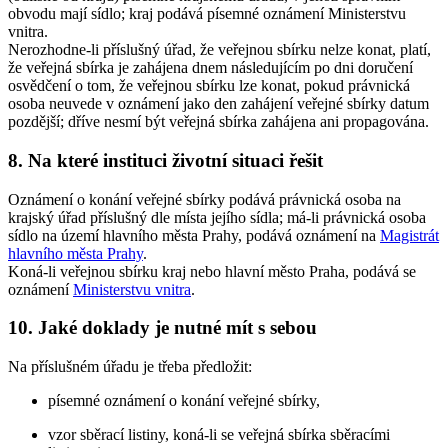
obvodu mají sídlo; kraj podává písemné oznámení Ministerstvu
vnitra.
Nerozhodne-li příslušný úřad, že veřejnou sbírku nelze konat, platí,
že veřejná sbírka je zahájena dnem následujícím po dni doručení
osvědčení o tom, že veřejnou sbírku lze konat, pokud právnická
osoba neuvede v oznámení jako den zahájení veřejné sbírky datum
pozdější; dříve nesmí být veřejná sbírka zahájena ani propagována.
8. Na které instituci životní situaci řešit
Oznámení o konání veřejné sbírky podává právnická osoba na
krajský úřad příslušný dle místa jejího sídla; má-li právnická osoba
sídlo na území hlavního města Prahy, podává oznámení na
Magistrát
hlavního města Prahy
.
Koná-li veřejnou sbírku kraj nebo hlavní město Praha, podává se
oznámení
Ministerstvu vnitra
.
10. Jaké doklady je nutné mít s sebou
Na příslušném úřadu je třeba předložit:
písemné oznámení o konání veřejné sbírky,
vzor sběrací listiny, koná-li se veřejná sbírka sběracími