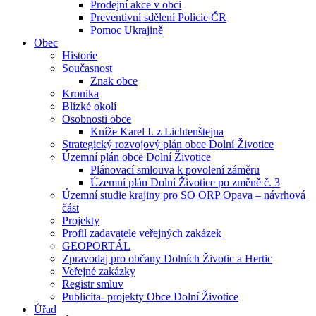
Prodejní akce v obci
Preventivní sdělení Policie ČR
Pomoc Ukrajině
Obec
Historie
Současnost
Znak obce
Kronika
Blízké okolí
Osobnosti obce
Kníže Karel I. z Lichtenštejna
Strategický rozvojový plán obce Dolní Životice
Územní plán obce Dolní Životice
Plánovací smlouva k povolení záměru
Územní plán Dolní Životice po změně č. 3
Územní studie krajiny pro SO ORP Opava – návrhová
část
Projekty
Profil zadavatele veřejných zakázek
GEOPORTÁL
Zpravodaj pro občany Dolních Životic a Hertic
Veřejné zakázky
Registr smluv
Publicita- projekty Obce Dolní Životice
Úřad