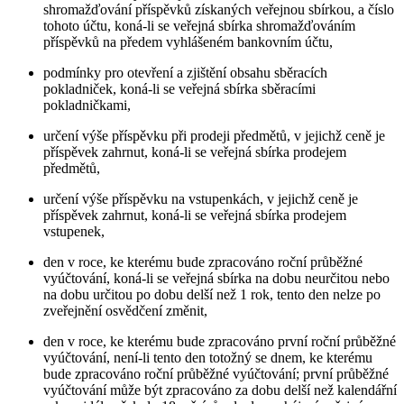
shromažďování příspěvků získaných veřejnou sbírkou, a číslo
tohoto účtu, koná-li se veřejná sbírka shromažďováním
příspěvků na předem vyhlášeném bankovním účtu,
podmínky pro otevření a zjištění obsahu sběracích
pokladniček, koná-li se veřejná sbírka sběracími
pokladničkami,
určení výše příspěvku při prodeji předmětů, v jejichž ceně je
příspěvek zahrnut, koná-li se veřejná sbírka prodejem
předmětů,
určení výše příspěvku na vstupenkách, v jejichž ceně je
příspěvek zahrnut, koná-li se veřejná sbírka prodejem
vstupenek,
den v roce, ke kterému bude zpracováno roční průběžné
vyúčtování, koná-li se veřejná sbírka na dobu neurčitou nebo
na dobu určitou po dobu delší než 1 rok, tento den nelze po
zveřejnění osvědčení změnit,
den v roce, ke kterému bude zpracováno první roční průběžné
vyúčtování, není-li tento den totožný se dnem, ke kterému
bude zpracováno roční průběžné vyúčtování; první průběžné
vyúčtování může být zpracováno za dobu delší než kalendářní