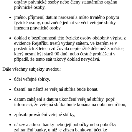
orgány právnické osoby nebo členy statutárního orgánu
právnické osoby,
jméno, příjmení, datum narození a místo trvalého pobytu
fyzické osoby, oprávněné jednat ve věci veřejné sbírky
jménem právnické osoby,
doklad o bezúhonnosti této fyzické osoby obdobný výpisu z
evidence Rejstříku trestů vydaný státem, ve kterém se v
posledních 3 letech zdržovala nepřetržitě déle než 3 měsíce,
který nesmí být starší 90 dnů, nebo čestné prohlášení v
případě, že tento stát takový doklad nevydává.
Dále
všechny subjekty
uvedou:
účel veřejné sbírky,
území, na němž se veřejná sbírka bude konat,
datum zahájení a datum ukončení veřejné sbírky, popř.
informaci, že veřejná sbírka bude konána na dobu neurčitou,
způsob provádění veřejné sbírky,
název a adresu banky nebo její pobočky nebo pobočky
zahraniční banky, u níž je zřízen bankovní účet ke