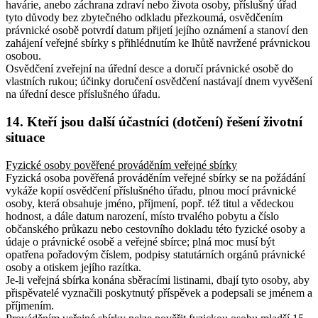
havárie, anebo záchrana zdraví nebo života osoby, příslušný úřad
tyto důvody bez zbytečného odkladu přezkoumá, osvědčením
právnické osobě potvrdí datum přijetí jejího oznámení a stanoví den
zahájení veřejné sbírky s přihlédnutím ke lhůtě navržené právnickou
osobou.
Osvědčení zveřejní na úřední desce a doručí právnické osobě do
vlastních rukou; účinky doručení osvědčení nastávají dnem vyvěšení
na úřední desce příslušného úřadu.
14. Kteří jsou další účastníci (dotčení) řešení životní
situace
Fyzické osoby pověřené prováděním veřejné sbírky
Fyzická osoba pověřená prováděním veřejné sbírky se na požádání
vykáže kopií osvědčení příslušného úřadu, plnou mocí právnické
osoby, která obsahuje jméno, příjmení, popř. též titul a vědeckou
hodnost, a dále datum narození, místo trvalého pobytu a číslo
občanského průkazu nebo cestovního dokladu této fyzické osoby a
údaje o právnické osobě a veřejné sbírce; plná moc musí být
opatřena pořadovým číslem, podpisy statutárních orgánů právnické
osoby a otiskem jejího razítka.
Je-li veřejná sbírka konána sběracími listinami, dbají tyto osoby, aby
přispěvatelé vyznačili poskytnutý příspěvek a podepsali se jménem a
příjmením.