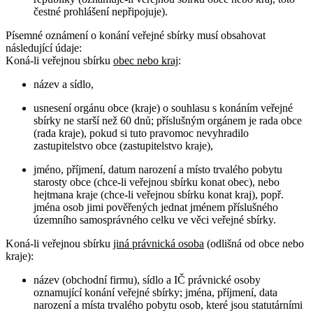
čestné prohlášení nepřipojuje).
Písemné oznámení o konání veřejné sbírky musí obsahovat
následující údaje:
Koná-li veřejnou sbírku
obec nebo kraj
:
název a sídlo,
usnesení orgánu obce (kraje) o souhlasu s konáním veřejné
sbírky ne starší než 60 dnů; příslušným orgánem je rada obce
(rada kraje), pokud si tuto pravomoc nevyhradilo
zastupitelstvo obce (zastupitelstvo kraje),
jméno, příjmení, datum narození a místo trvalého pobytu
starosty obce (chce-li veřejnou sbírku konat obec), nebo
hejtmana kraje (chce-li veřejnou sbírku konat kraj), popř.
jména osob jimi pověřených jednat jménem příslušného
územního samosprávného celku ve věci veřejné sbírky.
Koná-li veřejnou sbírku
jiná právnická osoba
(odlišná od obce nebo
kraje):
název (obchodní firmu), sídlo a IČ právnické osoby
oznamující konání veřejné sbírky; jména, příjmení, data
narození a místa trvalého pobytu osob, které jsou statutárními