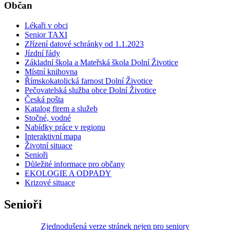
Občan
Lékaři v obci
Senior TAXI
Zřízení datové schránky od 1.1.2023
Jízdní řády
Základní škola a Mateřská škola Dolní Životice
Místní knihovna
Římskokatolická farnost Dolní Životice
Pečovatelská služba obce Dolní Životice
Česká pošta
Katalog firem a služeb
Stočné, vodné
Nabídky práce v regionu
Interaktivní mapa
Životní situace
Senioři
Důležité informace pro občany
EKOLOGIE A ODPADY
Krizové situace
Senioři
Zjednodušená verze stránek nejen pro seniory