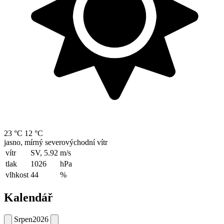
23 °C
12 °C
jasno, mírný severovýchodní vítr
vítr
SV, 5.92
m/s
tlak
1026
hPa
vlhkost
44
%
Kalendář
Srpen
2026