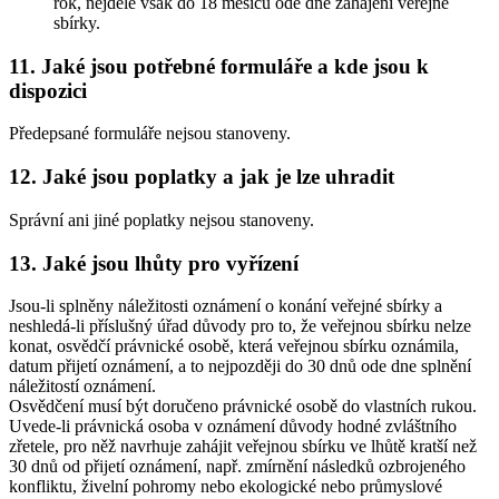
rok, nejdéle však do 18 měsíců ode dne zahájení veřejné
sbírky.
11. Jaké jsou potřebné formuláře a kde jsou k
dispozici
Předepsané formuláře nejsou stanoveny.
12. Jaké jsou poplatky a jak je lze uhradit
Správní ani jiné poplatky nejsou stanoveny.
13. Jaké jsou lhůty pro vyřízení
Jsou-li splněny náležitosti oznámení o konání veřejné sbírky a
neshledá-li příslušný úřad důvody pro to, že veřejnou sbírku nelze
konat, osvědčí právnické osobě, která veřejnou sbírku oznámila,
datum přijetí oznámení, a to nejpozději do 30 dnů ode dne splnění
náležitostí oznámení.
Osvědčení musí být doručeno právnické osobě do vlastních rukou.
Uvede-li právnická osoba v oznámení důvody hodné zvláštního
zřetele, pro něž navrhuje zahájit veřejnou sbírku ve lhůtě kratší než
30 dnů od přijetí oznámení, např. zmírnění následků ozbrojeného
konfliktu, živelní pohromy nebo ekologické nebo průmyslové