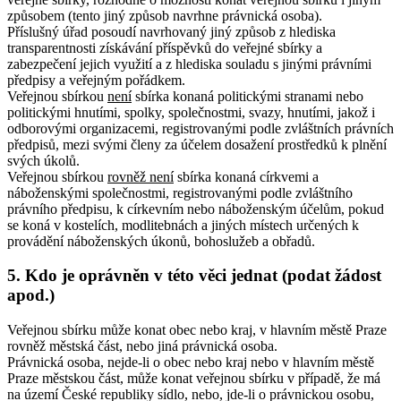
způsobem (tento jiný způsob navrhne právnická osoba).
Příslušný úřad posoudí navrhovaný jiný způsob z hlediska
transparentnosti získávání příspěvků do veřejné sbírky a
zabezpečení jejich využití a z hlediska souladu s jinými právními
předpisy a veřejným pořádkem.
Veřejnou sbírkou
není
sbírka konaná politickými stranami nebo
politickými hnutími, spolky, společnostmi, svazy, hnutími, jakož i
odborovými organizacemi, registrovanými podle zvláštních právních
předpisů, mezi svými členy za účelem dosažení prostředků k plnění
svých úkolů.
Veřejnou sbírkou
rovněž není
sbírka konaná církvemi a
náboženskými společnostmi, registrovanými podle zvláštního
právního předpisu, k církevním nebo náboženským účelům, pokud
se koná v kostelích, modlitebnách a jiných místech určených k
provádění náboženských úkonů, bohoslužeb a obřadů.
5. Kdo je oprávněn v této věci jednat (podat žádost
apod.)
Veřejnou sbírku může konat obec nebo kraj, v hlavním městě Praze
rovněž městská část, nebo jiná právnická osoba.
Právnická osoba, nejde-li o obec nebo kraj nebo v hlavním městě
Praze městskou část, může konat veřejnou sbírku v případě, že má
na území České republiky sídlo, nebo, jde-li o právnickou osobu,