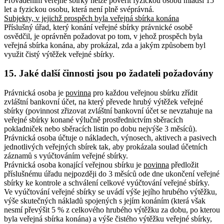
Prováděním veřejné sbírky nelze pověřit fyzickou osobu mladší 15
let a fyzickou osobu, která není plně svéprávná.
Subjekty, v jejichž prospěch byla veřejná sbírka konána
Příslušný úřad, který konání veřejné sbírky právnické osobě
osvědčil, je oprávněn požadovat po tom, v jehož prospěch byla
veřejná sbírka konána, aby prokázal, zda a jakým způsobem byl
využit čistý výtěžek veřejné sbírky.
15. Jaké další činnosti jsou po žadateli požadovány
Právnická osoba je
povinna
pro každou veřejnou sbírku zřídit
zvláštní bankovní účet, na který převede hrubý výtěžek veřejné
sbírky (povinnost zřizovat zvláštní bankovní účet se nevztahuje na
veřejné sbírky konané výlučně prostřednictvím sběracích
pokladniček nebo sběracích listin po dobu nejvýše 3 měsíců).
Právnická osoba účtuje o nákladech, výnosech, aktivech a pasivech
jednotlivých veřejných sbírek tak, aby prokázala soulad účetních
záznamů s vyúčtováním veřejné sbírky.
Právnická osoba konající veřejnou sbírku je
povinna
předložit
příslušnému úřadu nejpozději do 3 měsíců ode dne ukončení veřejné
sbírky ke kontrole a schválení celkové vyúčtování veřejné sbírky.
Ve vyúčtování veřejné sbírky se uvádí výše jejího hrubého výtěžku,
výše skutečných nákladů spojených s jejím konáním (která však
nesmí převýšit 5 % z celkového hrubého výtěžku za dobu, po kterou
byla veřejná sbírka konána) a výše čistého výtěžku veřejné sbírky,