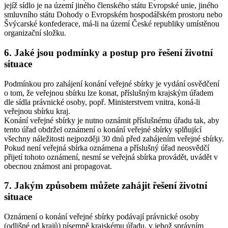
jejíž sídlo je na území jiného členského státu Evropské unie, jiného
smluvního státu Dohody o Evropském hospodářském prostoru nebo
Švýcarské konfederace, má-li na území České republiky umístěnou
organizační složku.
6. Jaké jsou podmínky a postup pro řešení životní
situace
Podmínkou pro zahájení konání veřejné sbírky je vydání osvědčení
o tom, že veřejnou sbírku lze konat, příslušným krajským úřadem
dle sídla právnické osoby, popř. Ministerstvem vnitra, koná-li
veřejnou sbírku kraj.
Konání veřejné sbírky je nutno oznámit příslušnému úřadu tak, aby
tento úřad obdržel oznámení o konání veřejné sbírky splňující
všechny náležitosti nejpozději 30 dnů před zahájením veřejné sbírky.
Pokud není veřejná sbírka oznámena a příslušný úřad neosvědčí
přijetí tohoto oznámení, nesmí se veřejná sbírka provádět, uvádět v
obecnou známost ani propagovat.
7. Jakým způsobem můžete zahájit řešení životní
situace
Oznámení o konání veřejné sbírky podávají právnické osoby
(odlišné od krajů) písemně krajskému úřadu, v jehož správním