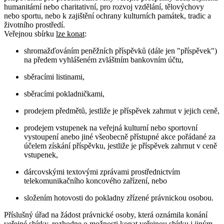
humanitární nebo charitativní, pro rozvoj vzdělání, tělovýchovy
nebo sportu, nebo k zajištění ochrany kulturních památek, tradic a
životního prostředí.
Veřejnou sbírku
lze konat
:
shromažďováním peněžních příspěvků (dále jen "příspěvek")
na předem vyhlášeném zvláštním bankovním účtu,
sběracími listinami,
sběracími pokladničkami,
prodejem předmětů, jestliže je příspěvek zahrnut v jejich ceně,
prodejem vstupenek na veřejná kulturní nebo sportovní
vystoupení anebo jiné všeobecně přístupné akce pořádané za
účelem získání příspěvku, jestliže je příspěvek zahrnut v ceně
vstupenek,
dárcovskými textovými zprávami prostřednictvím
telekomunikačního koncového zařízení, nebo
složením hotovosti do pokladny zřízené právnickou osobou.
Příslušný úřad na žádost právnické osoby, která oznámila konání
veřejné sbírky, rozhodne o možnosti konat veřejnou sbírku i jiným