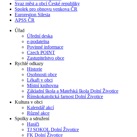
Svaz měst a obcí České republiky
Spolek pro obnovu venkova ČR
Euroregion Silesia
APSS ČR
Úřad
Úřední deska
e-podatelna
Povinné informace
Czech POINT
Zastupitelstvo obce
Rychlé odkazy
Historie
Osobnosti obce
Lékaři v obci
Místní knihovna
Základní škola a Mateřská škola Dolní Životice
Římskokatolická farnost Dolní Životice
Kultura v obci
Kalendář akcí
Různé akce
Spolky a sdružení
Hasiči
TJ SOKOL Dolní Životice
FK Dolní Životice