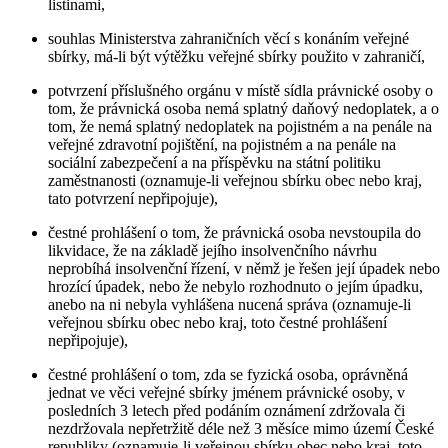
listinami,
souhlas Ministerstva zahraničních věcí s konáním veřejné
sbírky, má-li být výtěžku veřejné sbírky použito v zahraničí,
potvrzení příslušného orgánu v místě sídla právnické osoby o
tom, že právnická osoba nemá splatný daňový nedoplatek, a o
tom, že nemá splatný nedoplatek na pojistném a na penále na
veřejné zdravotní pojištění, na pojistném a na penále na
sociální zabezpečení a na příspěvku na státní politiku
zaměstnanosti (oznamuje-li veřejnou sbírku obec nebo kraj,
tato potvrzení nepřipojuje),
čestné prohlášení o tom, že právnická osoba nevstoupila do
likvidace, že na základě jejího insolvenčního návrhu
neprobíhá insolvenční řízení, v němž je řešen její úpadek nebo
hrozící úpadek, nebo že nebylo rozhodnuto o jejím úpadku,
anebo na ni nebyla vyhlášena nucená správa (oznamuje-li
veřejnou sbírku obec nebo kraj, toto čestné prohlášení
nepřipojuje),
čestné prohlášení o tom, zda se fyzická osoba, oprávněná
jednat ve věci veřejné sbírky jménem právnické osoby, v
posledních 3 letech před podáním oznámení zdržovala či
nezdržovala nepřetržitě déle než 3 měsíce mimo území České
republiky (oznamuje-li veřejnou sbírku obec nebo kraj, toto