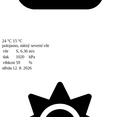
24 °C
15 °C
polojasno, mírný severní vítr
vítr
S, 6.36
m/s
tlak
1020
hPa
vlhkost
59
%
středa 12. 8. 2026