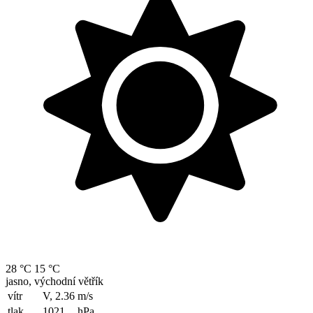
28 °C
15 °C
jasno, východní větřík
vítr
V, 2.36
m/s
tlak
1021
hPa