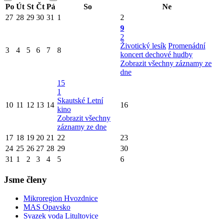
Po
Út
St
Čt
Pá
So
Ne
27
28
29
30
31
1
2
9
2
Životický lesík
Promenádní
3
4
5
6
7
8
koncert dechové hudby
Zobrazit všechny záznamy ze
dne
15
1
Skautské Letní
10
11
12
13
14
16
kino
Zobrazit všechny
záznamy ze dne
17
18
19
20
21
22
23
24
25
26
27
28
29
30
31
1
2
3
4
5
6
Jsme členy
Mikroregion Hvozdnice
MAS Opavsko
Svazek voda Litultovice