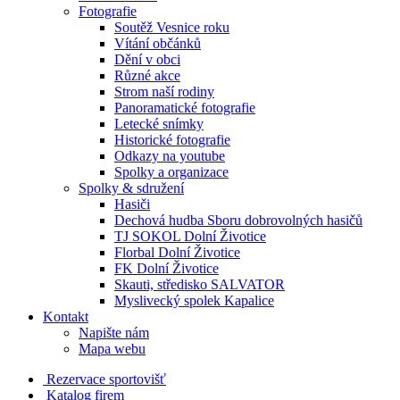
Fotografie
Soutěž Vesnice roku
Vítání občánků
Dění v obci
Různé akce
Strom naší rodiny
Panoramatické fotografie
Letecké snímky
Historické fotografie
Odkazy na youtube
Spolky a organizace
Spolky & sdružení
Hasiči
Dechová hudba Sboru dobrovolných hasičů
TJ SOKOL Dolní Životice
Florbal Dolní Životice
FK Dolní Životice
Skauti, středisko SALVATOR
Myslivecký spolek Kapalice
Kontakt
Napište nám
Mapa webu
Rezervace sportovišť
Katalog firem