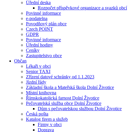
Úřední deska
Rozpočet příspěvkové organizace a svazků obcí
Povinné informace
e-podatelna
Povodňový plán obce
Czech POINT
GDPR
Povinné informace
Úřední hodiny
Ceníky
Zastupitelstvo obce
Občan
Lékaři v obci
Senior TAXI
Zřízení datové schránky od 1.1.2023
Jízdní řády
Základní škola a Mateřská škola Dolní Životice
Místní knihovna
Římskokatolická farnost Dolní Životice
Pečovatelská služba obce Dolní Životice
Dům s pečovatelskou službou Dolní Životice
Česká pošta
Katalog firem a služeb
Firmy v obci
Doprava