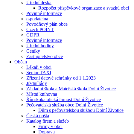
Úřední deska
Rozpočet příspěvkové organizace a svazků obcí
Povinné informace
e-podatelna
Povodňový plán obce
Czech POINT
GDPR
Povinné informace
Úřední hodiny
Ceníky
Zastupitelstvo obce
Občan
Lékaři v obci
Senior TAXI
Zřízení datové schránky od 1.1.2023
Jízdní řády
Základní škola a Mateřská škola Dolní Životice
Místní knihovna
Římskokatolická farnost Dolní Životice
Pečovatelská služba obce Dolní Životice
Dům s pečovatelskou službou Dolní Životice
Česká pošta
Katalog firem a služeb
Firmy v obci
Doprava