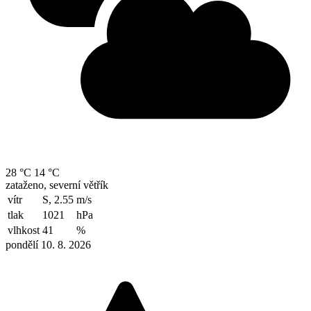
28 °C
14 °C
zataženo, severní větřík
vítr
S, 2.55
m/s
tlak
1021
hPa
vlhkost
41
%
pondělí 10. 8. 2026