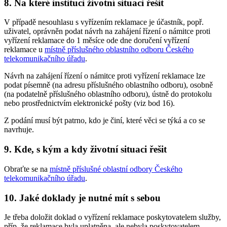
8. Na které instituci životní situaci řešit
V případě nesouhlasu s vyřízením reklamace je účastník, popř.
uživatel, oprávněn podat návrh na zahájení řízení o námitce proti
vyřízení reklamace do 1 měsíce ode dne doručení vyřízení
reklamace u
místně příslušného oblastního odboru Českého
telekomunikačního úřadu
.
Návrh na zahájení řízení o námitce proti vyřízení reklamace lze
podat písemně (na adresu příslušného oblastního odboru), osobně
(na podatelně příslušného oblastního odboru), ústně do protokolu
nebo prostřednictvím elektronické pošty (viz bod 16).
Z podání musí být patrno, kdo je činí, které věci se týká a co se
navrhuje.
9. Kde, s kým a kdy životní situaci řešit
Obraťte se na
místně příslušné oblastní odbory Českého
telekomunikačního úřadu
.
10. Jaké doklady je nutné mít s sebou
Je třeba doložit doklad o vyřízení reklamace poskytovatelem služby,
příp. že reklamace byla uplatněna, ale nebyla poskytovatelem