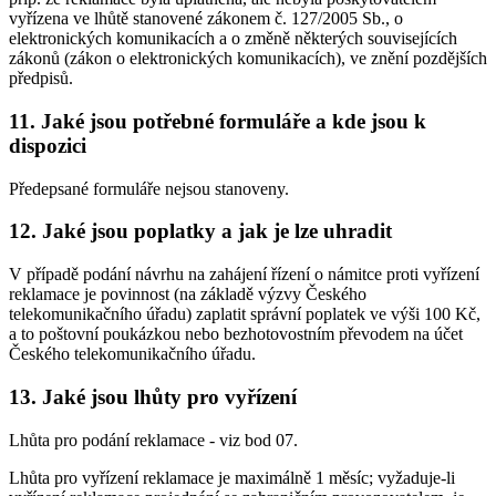
vyřízena ve lhůtě stanovené zákonem č. 127/2005 Sb., o
elektronických komunikacích a o změně některých souvisejících
zákonů (zákon o elektronických komunikacích), ve znění pozdějších
předpisů.
11. Jaké jsou potřebné formuláře a kde jsou k
dispozici
Předepsané formuláře nejsou stanoveny.
12. Jaké jsou poplatky a jak je lze uhradit
V případě podání návrhu na zahájení řízení o námitce proti vyřízení
reklamace je povinnost (na základě výzvy Českého
telekomunikačního úřadu) zaplatit správní poplatek ve výši 100 Kč,
a to poštovní poukázkou nebo bezhotovostním převodem na účet
Českého telekomunikačního úřadu.
13. Jaké jsou lhůty pro vyřízení
Lhůta pro podání reklamace - viz bod 07.
Lhůta pro vyřízení reklamace je maximálně 1 měsíc; vyžaduje-li