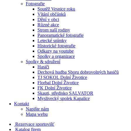
Fotografie
Soutěž Vesnice roku
Vítání občánků
Dění v obci
Různé akce
Strom naší rodiny
Panoramatické fotografie
Letecké snímky
Historické fotografie
Odkazy na youtube
Spolky a organizace
Spolky & sdružení
Hasiči
Dechová hudba Sboru dobrovolných hasičů
TJ SOKOL Dolní Životice
Florbal Dolní Životice
FK Dolní Životice
Skauti, středisko SALVATOR
Myslivecký spolek Kapalice
Kontakt
Napište nám
Mapa webu
Rezervace sportovišť
Katalog firem