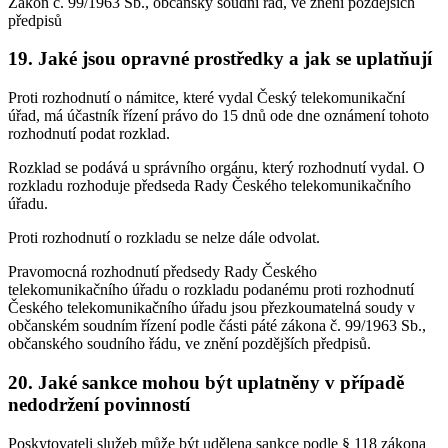
Zákon č. 99/1963 Sb., občanský soudní řád, ve znění pozdějších
předpisů
19. Jaké jsou opravné prostředky a jak se uplatňují
Proti rozhodnutí o námitce, které vydal Český telekomunikační
úřad, má účastník řízení právo do 15 dnů ode dne oznámení tohoto
rozhodnutí podat rozklad.
Rozklad se podává u správního orgánu, který rozhodnutí vydal. O
rozkladu rozhoduje předseda Rady Českého telekomunikačního
úřadu.
Proti rozhodnutí o rozkladu se nelze dále odvolat.
Pravomocná rozhodnutí předsedy Rady Českého
telekomunikačního úřadu o rozkladu podanému proti rozhodnutí
Českého telekomunikačního úřadu jsou přezkoumatelná soudy v
občanském soudním řízení podle části páté zákona č. 99/1963 Sb.,
občanského soudního řádu, ve znění pozdějších předpisů.
20. Jaké sankce mohou být uplatněny v případě
nedodržení povinností
Poskytovateli služeb může být udělena sankce podle § 118 zákona