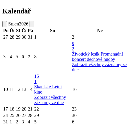
Kalendář
Srpen
2026
Po
Út
St
Čt
Pá
So
Ne
27
28
29
30
31
1
2
9
2
Životický lesík
Promenádní
3
4
5
6
7
8
koncert dechové hudby
Zobrazit všechny záznamy ze
dne
15
1
Skautské Letní
10
11
12
13
14
16
kino
Zobrazit všechny
záznamy ze dne
17
18
19
20
21
22
23
24
25
26
27
28
29
30
31
1
2
3
4
5
6