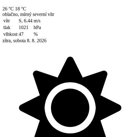
26 °C
18 °C
oblačno, mírný severní vítr
vítr
S, 6.44
m/s
tlak
1021
hPa
vlhkost
47
%
zítra, sobota 8. 8. 2026