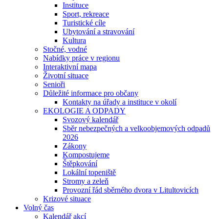
Instituce
Sport, rekreace
Turistické cíle
Ubytování a stravování
Kultura
Stočné, vodné
Nabídky práce v regionu
Interaktivní mapa
Životní situace
Senioři
Důležité informace pro občany
Kontakty na úřady a instituce v okolí
EKOLOGIE A ODPADY
Svozový kalendář
Sběr nebezpečných a velkoobjemových odpadů
2026
Zákony
Kompostujeme
Štěpkování
Lokální topeniště
Stromy a zeleň
Provozní řád sběrného dvora v Litultovicích
Krizové situace
Volný čas
Kalendář akcí