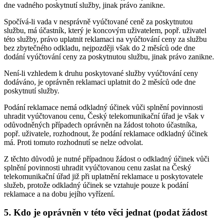
dne vadného poskytnutí služby, jinak právo zanikne.
Spočívá-li vada v nesprávně vyúčtované ceně za poskytnutou
službu, má účastník, který je koncovým uživatelem, popř. uživatel
této služby, právo uplatnit reklamaci na vyúčtování ceny za službu
bez zbytečného odkladu, nejpozději však do 2 měsíců ode dne
dodání vyúčtování ceny za poskytnutou službu, jinak právo zanikne.
Není-li vzhledem k druhu poskytované služby vyúčtování ceny
dodáváno, je oprávněn reklamaci uplatnit do 2 měsíců ode dne
poskytnutí služby.
Podání reklamace nemá odkladný účinek vůči splnění povinnosti
uhradit vyúčtovanou cenu, Český telekomunikační úřad je však v
odůvodněných případech oprávněn na žádost tohoto účastníka,
popř. uživatele, rozhodnout, že podání reklamace odkladný účinek
má. Proti tomuto rozhodnutí se nelze odvolat.
Z těchto důvodů je nutné případnou žádost o odkladný účinek vůči
splnění povinnosti uhradit vyúčtovanou cenu zaslat na Český
telekomunikační úřad již při uplatnění reklamace u poskytovatele
služeb, protože odkladný účinek se vztahuje pouze k podání
reklamace a na dobu jejího vyřízení.
5. Kdo je oprávněn v této věci jednat (podat žádost