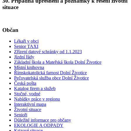
30. Případná upřesnění a poznámky k řešení životní
situace
Občan
Lékaři v obci
Senior TAXI
Zřízení datové schránky od 1.1.2023
Jízdní řády
Základní škola a Mateřská škola Dolní Životice
Místní knihovna
Římskokatolická farnost Dolní Životice
Pečovatelská služba obce Dolní Životice
Česká pošta
Katalog firem a služeb
Stočné, vodné
Nabídky práce v regionu
Interaktivní mapa
Životní situace
Senioři
Důležité informace pro občany
EKOLOGIE A ODPADY
Krizové situace