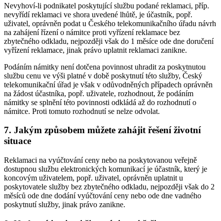
Nevyhoví-li podnikatel poskytující službu podané reklamaci, příp.
nevyřídí reklamaci ve shora uvedené lhůtě, je účastník, popř.
uživatel, oprávněn podat u Českého telekomunikačního úřadu návrh
na zahájení řízení o námitce proti vyřízení reklamace bez
zbytečného odkladu, nejpozději však do 1 měsíce ode dne doručení
vyřízení reklamace, jinak právo uplatnit reklamaci zanikne.
Podáním námitky není dotčena povinnost uhradit za poskytnutou
službu cenu ve výši platné v době poskytnutí této služby, Český
telekomunikační úřad je však v odůvodněných případech oprávněn
na žádost účastníka, popř. uživatele, rozhodnout, že podáním
námitky se splnění této povinnosti odkládá až do rozhodnutí o
námitce. Proti tomuto rozhodnutí se nelze odvolat.
7. Jakým způsobem můžete zahájit řešení životní
situace
Reklamaci na vyúčtování ceny nebo na poskytovanou veřejně
dostupnou službu elektronických komunikací je účastník, který je
koncovým uživatelem, popř. uživatel, oprávněn uplatnit u
poskytovatele služby bez zbytečného odkladu, nejpozději však do 2
měsíců ode dne dodání vyúčtování ceny nebo ode dne vadného
poskytnutí služby, jinak právo zanikne.