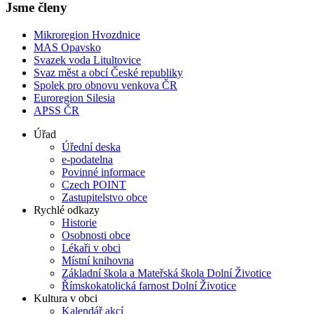
Jsme členy
Mikroregion Hvozdnice
MAS Opavsko
Svazek voda Litultovice
Svaz měst a obcí České republiky
Spolek pro obnovu venkova ČR
Euroregion Silesia
APSS ČR
Úřad
Úřední deska
e-podatelna
Povinné informace
Czech POINT
Zastupitelstvo obce
Rychlé odkazy
Historie
Osobnosti obce
Lékaři v obci
Místní knihovna
Základní škola a Mateřská škola Dolní Životice
Římskokatolická farnost Dolní Životice
Kultura v obci
Kalendář akcí