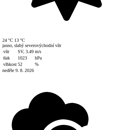
24 °C
13 °C
jasno, slabý severovýchodní vítr
vítr
SV, 3.49
m/s
tlak
1023
hPa
vlhkost
52
%
neděle 9. 8. 2026