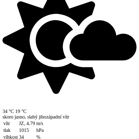
34 °C
19 °C
skoro jasno, slabý jihozápadní vítr
vítr
JZ, 4.79
m/s
tlak
1015
hPa
vlhkost
34
%