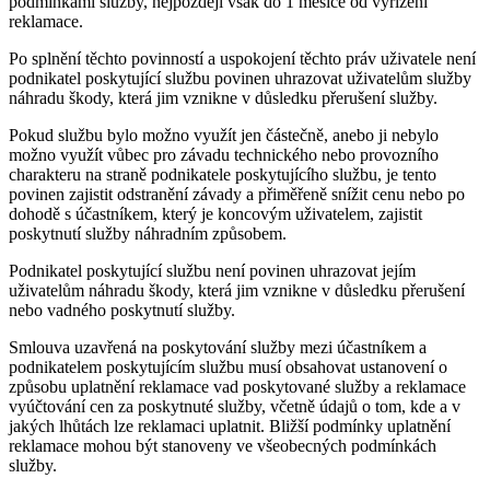
podmínkami služby, nejpozději však do 1 měsíce od vyřízení
reklamace.
Po splnění těchto povinností a uspokojení těchto práv uživatele není
podnikatel poskytující službu povinen uhrazovat uživatelům služby
náhradu škody, která jim vznikne v důsledku přerušení služby.
Pokud službu bylo možno využít jen částečně, anebo ji nebylo
možno využít vůbec pro závadu technického nebo provozního
charakteru na straně podnikatele poskytujícího službu, je tento
povinen zajistit odstranění závady a přiměřeně snížit cenu nebo po
dohodě s účastníkem, který je koncovým uživatelem, zajistit
poskytnutí služby náhradním způsobem.
Podnikatel poskytující službu není povinen uhrazovat jejím
uživatelům náhradu škody, která jim vznikne v důsledku přerušení
nebo vadného poskytnutí služby.
Smlouva uzavřená na poskytování služby mezi účastníkem a
podnikatelem poskytujícím službu musí obsahovat ustanovení o
způsobu uplatnění reklamace vad poskytované služby a reklamace
vyúčtování cen za poskytnuté služby, včetně údajů o tom, kde a v
jakých lhůtách lze reklamaci uplatnit. Bližší podmínky uplatnění
reklamace mohou být stanoveny ve všeobecných podmínkách
služby.