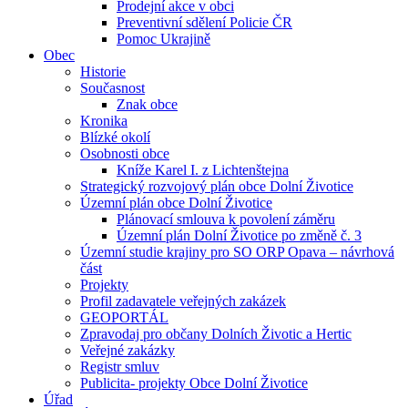
Prodejní akce v obci
Preventivní sdělení Policie ČR
Pomoc Ukrajině
Obec
Historie
Současnost
Znak obce
Kronika
Blízké okolí
Osobnosti obce
Kníže Karel I. z Lichtenštejna
Strategický rozvojový plán obce Dolní Životice
Územní plán obce Dolní Životice
Plánovací smlouva k povolení záměru
Územní plán Dolní Životice po změně č. 3
Územní studie krajiny pro SO ORP Opava – návrhová
část
Projekty
Profil zadavatele veřejných zakázek
GEOPORTÁL
Zpravodaj pro občany Dolních Životic a Hertic
Veřejné zakázky
Registr smluv
Publicita- projekty Obce Dolní Životice
Úřad