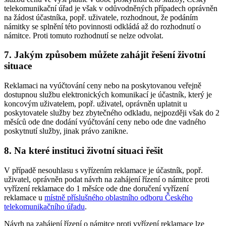
telekomunikační úřad je však v odůvodněných případech oprávněn
na žádost účastníka, popř. uživatele, rozhodnout, že podáním
námitky se splnění této povinnosti odkládá až do rozhodnutí o
námitce. Proti tomuto rozhodnutí se nelze odvolat.
7. Jakým způsobem můžete zahájit řešení životní
situace
Reklamaci na vyúčtování ceny nebo na poskytovanou veřejně
dostupnou službu elektronických komunikací je účastník, který je
koncovým uživatelem, popř. uživatel, oprávněn uplatnit u
poskytovatele služby bez zbytečného odkladu, nejpozději však do 2
měsíců ode dne dodání vyúčtování ceny nebo ode dne vadného
poskytnutí služby, jinak právo zanikne.
8. Na které instituci životní situaci řešit
V případě nesouhlasu s vyřízením reklamace je účastník, popř.
uživatel, oprávněn podat návrh na zahájení řízení o námitce proti
vyřízení reklamace do 1 měsíce ode dne doručení vyřízení
reklamace u
místně příslušného oblastního odboru Českého
telekomunikačního úřadu
.
Návrh na zahájení řízení o námitce proti vyřízení reklamace lze