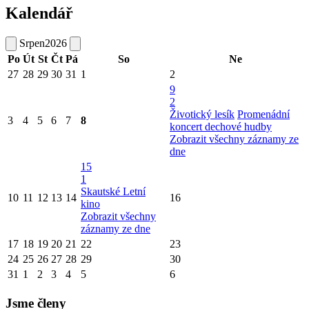
Kalendář
Srpen
2026
Po
Út
St
Čt
Pá
So
Ne
27
28
29
30
31
1
2
9
2
Životický lesík
Promenádní
3
4
5
6
7
8
koncert dechové hudby
Zobrazit všechny záznamy ze
dne
15
1
Skautské Letní
10
11
12
13
14
16
kino
Zobrazit všechny
záznamy ze dne
17
18
19
20
21
22
23
24
25
26
27
28
29
30
31
1
2
3
4
5
6
Jsme členy