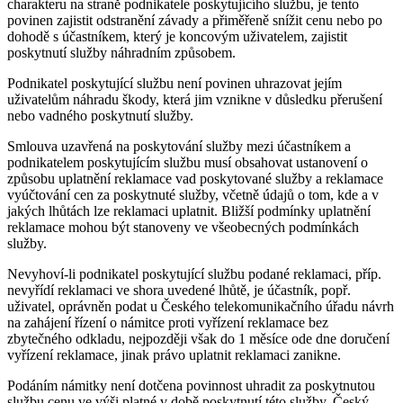
charakteru na straně podnikatele poskytujícího službu, je tento
povinen zajistit odstranění závady a přiměřeně snížit cenu nebo po
dohodě s účastníkem, který je koncovým uživatelem, zajistit
poskytnutí služby náhradním způsobem.
Podnikatel poskytující službu není povinen uhrazovat jejím
uživatelům náhradu škody, která jim vznikne v důsledku přerušení
nebo vadného poskytnutí služby.
Smlouva uzavřená na poskytování služby mezi účastníkem a
podnikatelem poskytujícím službu musí obsahovat ustanovení o
způsobu uplatnění reklamace vad poskytované služby a reklamace
vyúčtování cen za poskytnuté služby, včetně údajů o tom, kde a v
jakých lhůtách lze reklamaci uplatnit. Bližší podmínky uplatnění
reklamace mohou být stanoveny ve všeobecných podmínkách
služby.
Nevyhoví-li podnikatel poskytující službu podané reklamaci, příp.
nevyřídí reklamaci ve shora uvedené lhůtě, je účastník, popř.
uživatel, oprávněn podat u Českého telekomunikačního úřadu návrh
na zahájení řízení o námitce proti vyřízení reklamace bez
zbytečného odkladu, nejpozději však do 1 měsíce ode dne doručení
vyřízení reklamace, jinak právo uplatnit reklamaci zanikne.
Podáním námitky není dotčena povinnost uhradit za poskytnutou
službu cenu ve výši platné v době poskytnutí této služby, Český