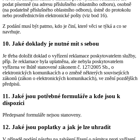
podat písemně (na adresu příslušného oblastního odboru), osobně
(na podatelně příslušného oblastního odboru), ústně do protokolu
nebo prostřednictvím elektronické pošty (viz bod 16).
Z podání musí být patrno, kdo je činí, které věci se týká a co se
navrhuje.
10. Jaké doklady je nutné mít s sebou
Je třeba doložit doklad o vyřízení reklamace poskytovatelem služby,
příp. že reklamace byla uplatněna, ale nebyla poskytovatelem
vyřízena ve lhůtě stanovené zákonem č. 127/2005 Sb., o
elektronických komunikacích a o změně některých souvisejících
zákonů (zákon o elektronických komunikacích), ve znění pozdějších
předpisů.
11. Jaké jsou potřebné formuláře a kde jsou k
dispozici
Předepsané formuláře nejsou stanoveny.
12. Jaké jsou poplatky a jak je lze uhradit
V případě podání návrhu na zahájení řízení o námitce proti vyřízení