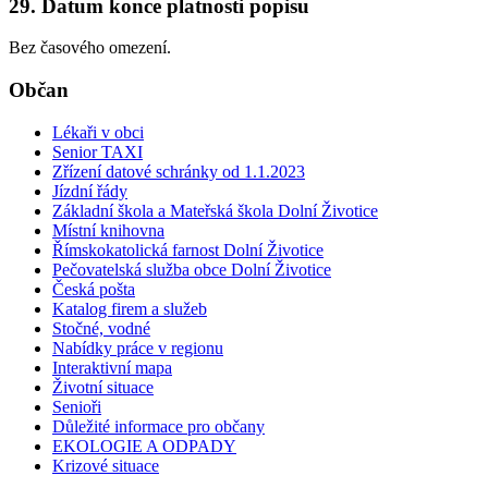
29. Datum konce platnosti popisu
Bez časového omezení.
Občan
Lékaři v obci
Senior TAXI
Zřízení datové schránky od 1.1.2023
Jízdní řády
Základní škola a Mateřská škola Dolní Životice
Místní knihovna
Římskokatolická farnost Dolní Životice
Pečovatelská služba obce Dolní Životice
Česká pošta
Katalog firem a služeb
Stočné, vodné
Nabídky práce v regionu
Interaktivní mapa
Životní situace
Senioři
Důležité informace pro občany
EKOLOGIE A ODPADY
Krizové situace