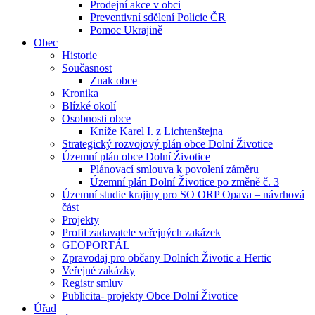
Prodejní akce v obci
Preventivní sdělení Policie ČR
Pomoc Ukrajině
Obec
Historie
Současnost
Znak obce
Kronika
Blízké okolí
Osobnosti obce
Kníže Karel I. z Lichtenštejna
Strategický rozvojový plán obce Dolní Životice
Územní plán obce Dolní Životice
Plánovací smlouva k povolení záměru
Územní plán Dolní Životice po změně č. 3
Územní studie krajiny pro SO ORP Opava – návrhová
část
Projekty
Profil zadavatele veřejných zakázek
GEOPORTÁL
Zpravodaj pro občany Dolních Životic a Hertic
Veřejné zakázky
Registr smluv
Publicita- projekty Obce Dolní Životice
Úřad