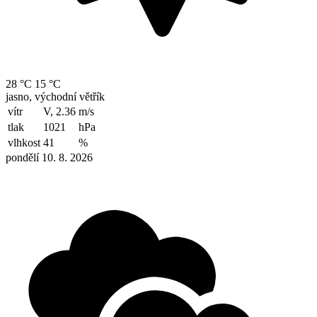
28 °C
15 °C
jasno, východní větřík
vítr
V, 2.36
m/s
tlak
1021
hPa
vlhkost
41
%
pondělí 10. 8. 2026