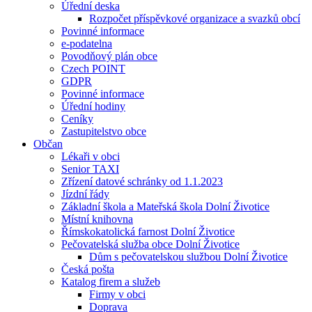
Úřední deska
Rozpočet příspěvkové organizace a svazků obcí
Povinné informace
e-podatelna
Povodňový plán obce
Czech POINT
GDPR
Povinné informace
Úřední hodiny
Ceníky
Zastupitelstvo obce
Občan
Lékaři v obci
Senior TAXI
Zřízení datové schránky od 1.1.2023
Jízdní řády
Základní škola a Mateřská škola Dolní Životice
Místní knihovna
Římskokatolická farnost Dolní Životice
Pečovatelská služba obce Dolní Životice
Dům s pečovatelskou službou Dolní Životice
Česká pošta
Katalog firem a služeb
Firmy v obci
Doprava