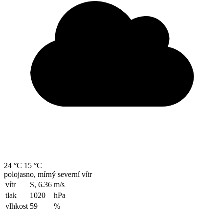
24 °C
15 °C
polojasno, mírný severní vítr
vítr
S, 6.36
m/s
tlak
1020
hPa
vlhkost
59
%