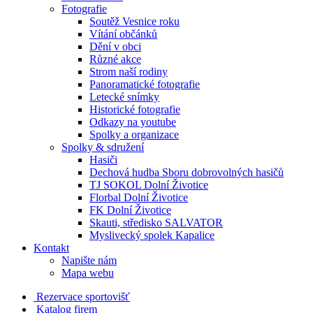
Fotografie
Soutěž Vesnice roku
Vítání občánků
Dění v obci
Různé akce
Strom naší rodiny
Panoramatické fotografie
Letecké snímky
Historické fotografie
Odkazy na youtube
Spolky a organizace
Spolky & sdružení
Hasiči
Dechová hudba Sboru dobrovolných hasičů
TJ SOKOL Dolní Životice
Florbal Dolní Životice
FK Dolní Životice
Skauti, středisko SALVATOR
Myslivecký spolek Kapalice
Kontakt
Napište nám
Mapa webu
Rezervace sportovišť
Katalog firem