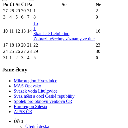
Po
Út
St
Čt
Pá
So
Ne
27
28
29
30
31
1
2
3
4
5
6
7
8
9
15
1
10
11
12
13
14
16
Skautské Letní kino
Zobrazit všechny záznamy ze dne
17
18
19
20
21
22
23
24
25
26
27
28
29
30
31
1
2
3
4
5
6
Jsme členy
Mikroregion Hvozdnice
MAS Opavsko
Svazek voda Litultovice
Svaz měst a obcí České republiky
Spolek pro obnovu venkova ČR
Euroregion Silesia
APSS ČR
Úřad
Úřední deska