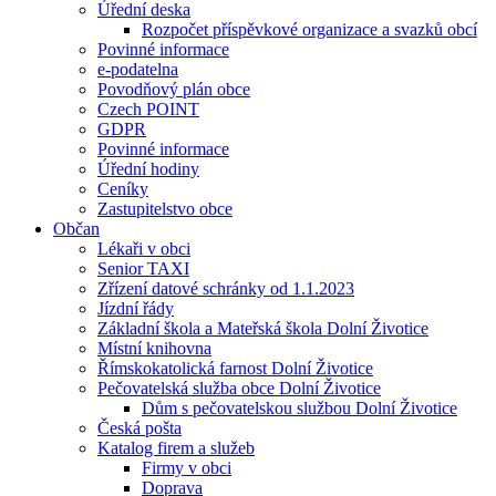
Úřední deska
Rozpočet příspěvkové organizace a svazků obcí
Povinné informace
e-podatelna
Povodňový plán obce
Czech POINT
GDPR
Povinné informace
Úřední hodiny
Ceníky
Zastupitelstvo obce
Občan
Lékaři v obci
Senior TAXI
Zřízení datové schránky od 1.1.2023
Jízdní řády
Základní škola a Mateřská škola Dolní Životice
Místní knihovna
Římskokatolická farnost Dolní Životice
Pečovatelská služba obce Dolní Životice
Dům s pečovatelskou službou Dolní Životice
Česká pošta
Katalog firem a služeb
Firmy v obci
Doprava