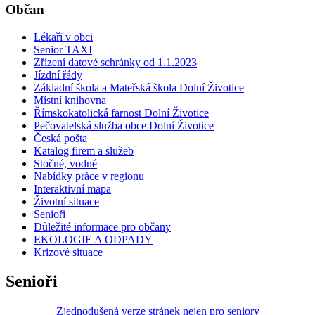
Občan
Lékaři v obci
Senior TAXI
Zřízení datové schránky od 1.1.2023
Jízdní řády
Základní škola a Mateřská škola Dolní Životice
Místní knihovna
Římskokatolická farnost Dolní Životice
Pečovatelská služba obce Dolní Životice
Česká pošta
Katalog firem a služeb
Stočné, vodné
Nabídky práce v regionu
Interaktivní mapa
Životní situace
Senioři
Důležité informace pro občany
EKOLOGIE A ODPADY
Krizové situace
Senioři
Zjednodušená verze stránek nejen pro seniory