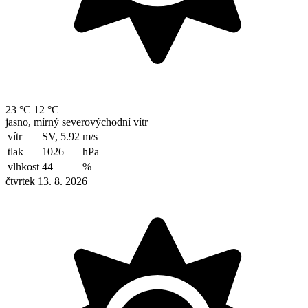
23 °C
12 °C
jasno, mírný severovýchodní vítr
vítr
SV, 5.92
m/s
tlak
1026
hPa
vlhkost
44
%
čtvrtek 13. 8. 2026