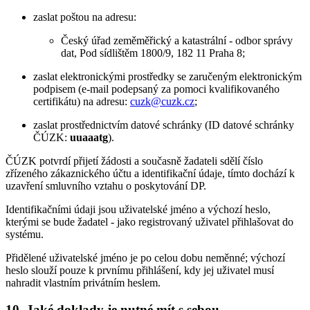
zaslat poštou na adresu:
Český úřad zeměměřický a katastrální - odbor správy
dat, Pod sídlištěm 1800/9, 182 11 Praha 8;
zaslat elektronickými prostředky se zaručeným elektronickým
podpisem (e-mail podepsaný za pomoci kvalifikovaného
certifikátu) na adresu:
cuzk@cuzk.cz
;
zaslat prostřednictvím datové schránky (ID datové schránky
ČÚZK:
uuaaatg
).
ČÚZK potvrdí přijetí žádosti a současně žadateli sdělí číslo
zřízeného zákaznického účtu a identifikační údaje, tímto dochází k
uzavření smluvního vztahu o poskytování DP.
Identifikačními údaji jsou uživatelské jméno a výchozí heslo,
kterými se bude žadatel - jako registrovaný uživatel přihlašovat do
systému.
Přidělené uživatelské jméno je po celou dobu neměnné; výchozí
heslo slouží pouze k prvnímu přihlášení, kdy jej uživatel musí
nahradit vlastním privátním heslem.
10. Jaké doklady je nutné mít s sebou