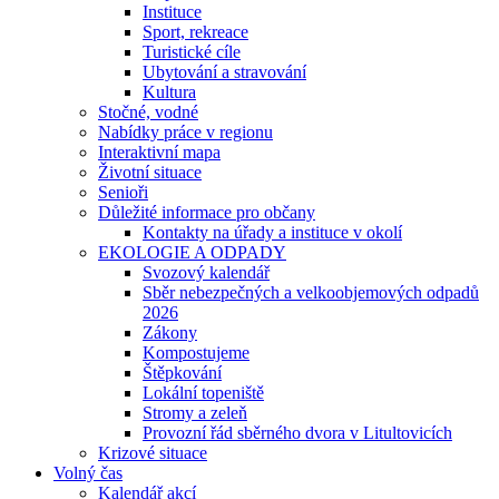
Instituce
Sport, rekreace
Turistické cíle
Ubytování a stravování
Kultura
Stočné, vodné
Nabídky práce v regionu
Interaktivní mapa
Životní situace
Senioři
Důležité informace pro občany
Kontakty na úřady a instituce v okolí
EKOLOGIE A ODPADY
Svozový kalendář
Sběr nebezpečných a velkoobjemových odpadů
2026
Zákony
Kompostujeme
Štěpkování
Lokální topeniště
Stromy a zeleň
Provozní řád sběrného dvora v Litultovicích
Krizové situace
Volný čas
Kalendář akcí