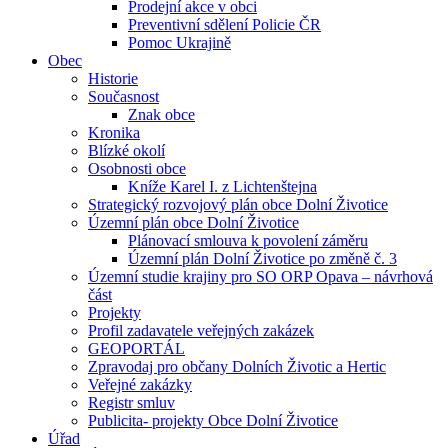
Prodejní akce v obci
Preventivní sdělení Policie ČR
Pomoc Ukrajině
Obec
Historie
Současnost
Znak obce
Kronika
Blízké okolí
Osobnosti obce
Kníže Karel I. z Lichtenštejna
Strategický rozvojový plán obce Dolní Životice
Územní plán obce Dolní Životice
Plánovací smlouva k povolení záměru
Územní plán Dolní Životice po změně č. 3
Územní studie krajiny pro SO ORP Opava – návrhová
část
Projekty
Profil zadavatele veřejných zakázek
GEOPORTÁL
Zpravodaj pro občany Dolních Životic a Hertic
Veřejné zakázky
Registr smluv
Publicita- projekty Obce Dolní Životice
Úřad