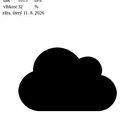
tlak
1015
hPa
vlhkost
32
%
zítra, úterý 11. 8. 2026