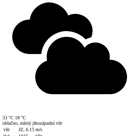
33 °C
18 °C
oblačno, mírný jihozápadní vítr
vítr
JZ, 6.15
m/s