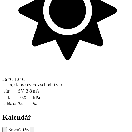
26 °C
12 °C
jasno, slabý severovýchodní vítr
vítr
SV, 3.8
m/s
tlak
1025
hPa
vlhkost
34
%
Kalendář
Srpen
2026