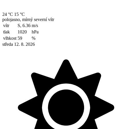
24 °C
15 °C
polojasno, mírný severní vítr
vítr
S, 6.36
m/s
tlak
1020
hPa
vlhkost
59
%
středa 12. 8. 2026