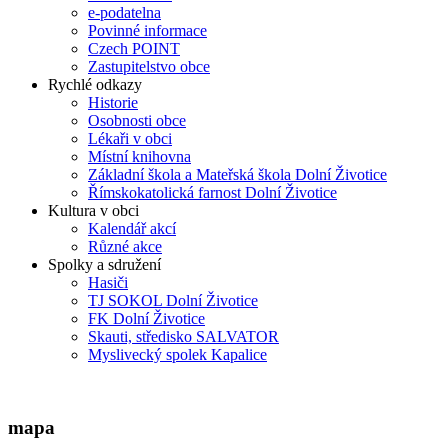
e-podatelna
Povinné informace
Czech POINT
Zastupitelstvo obce
Rychlé odkazy
Historie
Osobnosti obce
Lékaři v obci
Místní knihovna
Základní škola a Mateřská škola Dolní Životice
Římskokatolická farnost Dolní Životice
Kultura v obci
Kalendář akcí
Různé akce
Spolky a sdružení
Hasiči
TJ SOKOL Dolní Životice
FK Dolní Životice
Skauti, středisko SALVATOR
Myslivecký spolek Kapalice
mapa