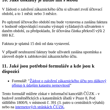
V žádosti o založení zákaznického účtu si uživatel zvolí účtovací
období, a to 1 měsíc nebo 3 měsíce.
Po uplynutí účtovacího období mu bude vystavena a zaslána faktura
v hodnotě odpovídající rozsahu výstupů vyžádaných uživatelem v
daném období, za předpokladu, že účtována částka překročí výši 2
000 Kč.
Faktura je splatná 15 dnů od data vystavení.
V případě neuhrazení faktury bude uživateli zaslána upomínka a
zároveň dojde k zablokování zákaznického účtu.
11. Jaké jsou potřebné formuláře a kde jsou k
dispozici
Formulář: "
Žádost o založení zákaznického účtu pro dálkový
přístup k údajům katastru nemovitostí
"
Tento formulář můžete získat v informační kanceláři ČÚZK - v
budově zeměměřických a katastrálních úřadů v Praze 8, Pod
sídlištěm 1800/9, v místnosti č. 391 (3. patro u centrálních výtahů)
nebo na
internetových stránkách ČÚZK
.