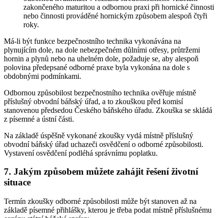
zakončeného maturitou a odbornou praxi při hornické činnosti
nebo činnosti prováděné hornickým způsobem alespoň čtyři
roky.
Má-li být funkce bezpečnostního technika vykonávána na
plynujícím dole, na dole nebezpečném důlními otřesy, průtržemi
hornin a plynů nebo na uhelném dole, požaduje se, aby alespoň
polovina předepsané odborné praxe byla vykonána na dole s
obdobnými podmínkami.
Odbornou způsobilost bezpečnostního technika ověřuje místně
příslušný obvodní báňský úřad, a to zkouškou před komisí
stanovenou předsedou Českého báňského úřadu. Zkouška se skládá
z písemné a ústní části.
Na základě úspěšně vykonané zkoušky vydá místně příslušný
obvodní báňský úřad uchazeči osvědčení o odborné způsobilosti.
Vystavení osvědčení podléhá správnímu poplatku.
7. Jakým způsobem můžete zahájit řešení životní
situace
Termín zkoušky odborné způsobilosti může být stanoven až na
základě písemné přihlášky, kterou je třeba podat místně příslušnému