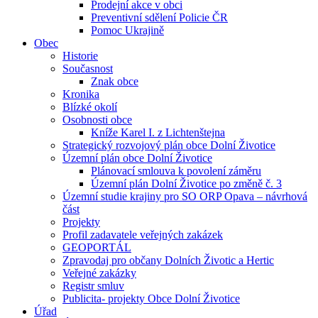
Prodejní akce v obci
Preventivní sdělení Policie ČR
Pomoc Ukrajině
Obec
Historie
Současnost
Znak obce
Kronika
Blízké okolí
Osobnosti obce
Kníže Karel I. z Lichtenštejna
Strategický rozvojový plán obce Dolní Životice
Územní plán obce Dolní Životice
Plánovací smlouva k povolení záměru
Územní plán Dolní Životice po změně č. 3
Územní studie krajiny pro SO ORP Opava – návrhová
část
Projekty
Profil zadavatele veřejných zakázek
GEOPORTÁL
Zpravodaj pro občany Dolních Životic a Hertic
Veřejné zakázky
Registr smluv
Publicita- projekty Obce Dolní Životice
Úřad