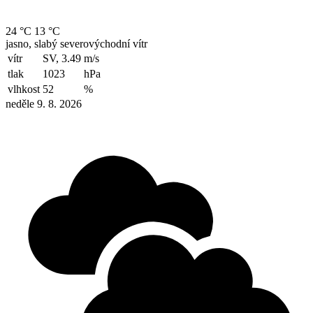
24 °C
13 °C
jasno, slabý severovýchodní vítr
vítr
SV, 3.49
m/s
tlak
1023
hPa
vlhkost
52
%
neděle 9. 8. 2026