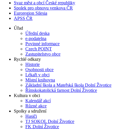
Svaz měst a obcí České republiky
Spolek pro obnovu venkova ČR
Euroregion Silesia
APSS ČR
Úřad
Úřední deska
e-podatelna
Povinné informace
Czech POINT
Zastupitelstvo obce
Rychlé odkazy
Historie
Osobnosti obce
Lékaři v obci
Místní knihovna
Základní škola a Mateřská škola Dolní Životice
Římskokatolická farnost Dolní Životice
Kultura v obci
Kalendář akcí
Různé akce
Spolky a sdružení
Hasiči
TJ SOKOL Dolní Životice
FK Dolní Životice