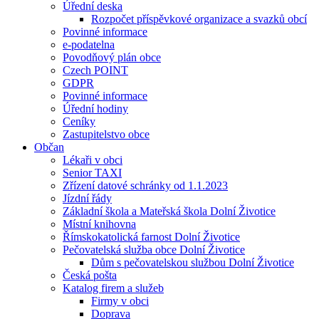
Úřední deska
Rozpočet příspěvkové organizace a svazků obcí
Povinné informace
e-podatelna
Povodňový plán obce
Czech POINT
GDPR
Povinné informace
Úřední hodiny
Ceníky
Zastupitelstvo obce
Občan
Lékaři v obci
Senior TAXI
Zřízení datové schránky od 1.1.2023
Jízdní řády
Základní škola a Mateřská škola Dolní Životice
Místní knihovna
Římskokatolická farnost Dolní Životice
Pečovatelská služba obce Dolní Životice
Dům s pečovatelskou službou Dolní Životice
Česká pošta
Katalog firem a služeb
Firmy v obci
Doprava