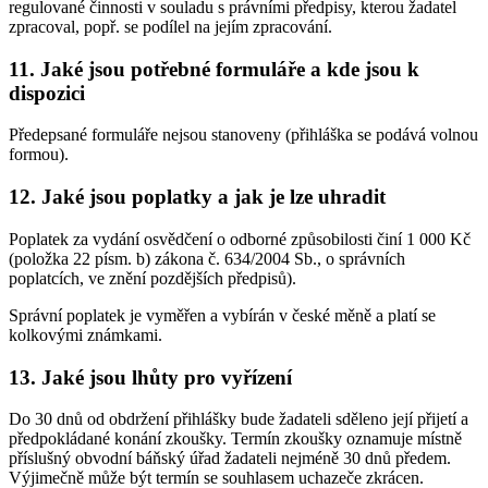
regulované činnosti v souladu s právními předpisy, kterou žadatel
zpracoval, popř. se podílel na jejím zpracování.
11. Jaké jsou potřebné formuláře a kde jsou k
dispozici
Předepsané formuláře nejsou stanoveny (přihláška se podává volnou
formou).
12. Jaké jsou poplatky a jak je lze uhradit
Poplatek za vydání osvědčení o odborné způsobilosti činí 1 000 Kč
(položka 22 písm. b) zákona č. 634/2004 Sb., o správních
poplatcích, ve znění pozdějších předpisů).
Správní poplatek je vyměřen a vybírán v české měně a platí se
kolkovými známkami.
13. Jaké jsou lhůty pro vyřízení
Do 30 dnů od obdržení přihlášky bude žadateli sděleno její přijetí a
předpokládané konání zkoušky. Termín zkoušky oznamuje místně
příslušný obvodní báňský úřad žadateli nejméně 30 dnů předem.
Výjimečně může být termín se souhlasem uchazeče zkrácen.