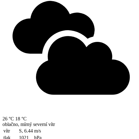
26 °C
18 °C
oblačno, mírný severní vítr
vítr
S, 6.44
m/s
tlak
1021
hPa