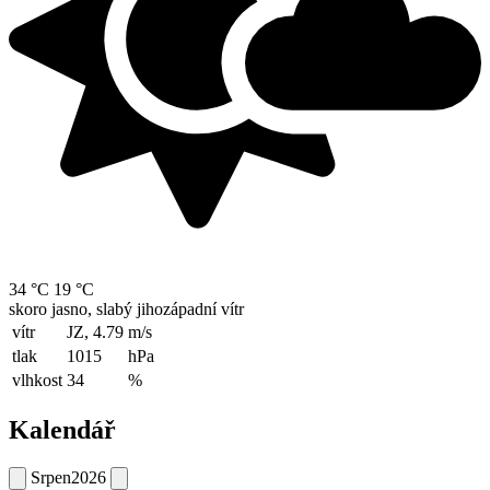
34 °C
19 °C
skoro jasno, slabý jihozápadní vítr
vítr
JZ, 4.79
m/s
tlak
1015
hPa
vlhkost
34
%
Kalendář
Srpen
2026