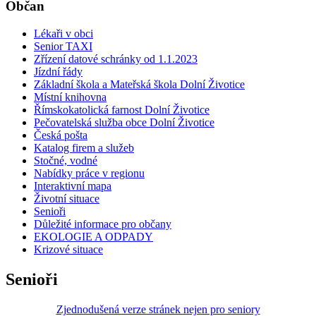
Občan
Lékaři v obci
Senior TAXI
Zřízení datové schránky od 1.1.2023
Jízdní řády
Základní škola a Mateřská škola Dolní Životice
Místní knihovna
Římskokatolická farnost Dolní Životice
Pečovatelská služba obce Dolní Životice
Česká pošta
Katalog firem a služeb
Stočné, vodné
Nabídky práce v regionu
Interaktivní mapa
Životní situace
Senioři
Důležité informace pro občany
EKOLOGIE A ODPADY
Krizové situace
Senioři
Zjednodušená verze stránek nejen pro seniory