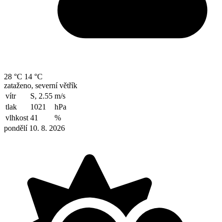
28 °C
14 °C
zataženo, severní větřík
vítr
S, 2.55
m/s
tlak
1021
hPa
vlhkost
41
%
pondělí 10. 8. 2026