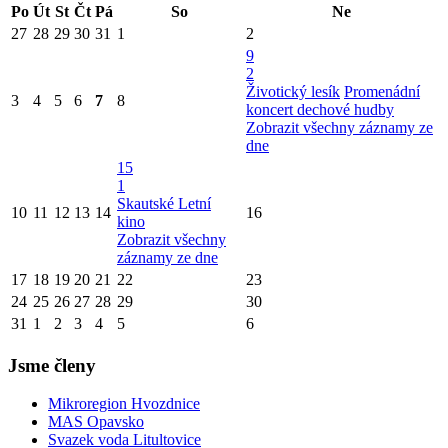
Po
Út
St
Čt
Pá
So
Ne
27
28
29
30
31
1
2
9
2
Životický lesík
Promenádní
3
4
5
6
7
8
koncert dechové hudby
Zobrazit všechny záznamy ze
dne
15
1
Skautské Letní
10
11
12
13
14
16
kino
Zobrazit všechny
záznamy ze dne
17
18
19
20
21
22
23
24
25
26
27
28
29
30
31
1
2
3
4
5
6
Jsme členy
Mikroregion Hvozdnice
MAS Opavsko
Svazek voda Litultovice