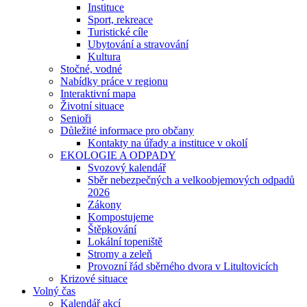
Instituce
Sport, rekreace
Turistické cíle
Ubytování a stravování
Kultura
Stočné, vodné
Nabídky práce v regionu
Interaktivní mapa
Životní situace
Senioři
Důležité informace pro občany
Kontakty na úřady a instituce v okolí
EKOLOGIE A ODPADY
Svozový kalendář
Sběr nebezpečných a velkoobjemových odpadů
2026
Zákony
Kompostujeme
Štěpkování
Lokální topeniště
Stromy a zeleň
Provozní řád sběrného dvora v Litultovicích
Krizové situace
Volný čas
Kalendář akcí