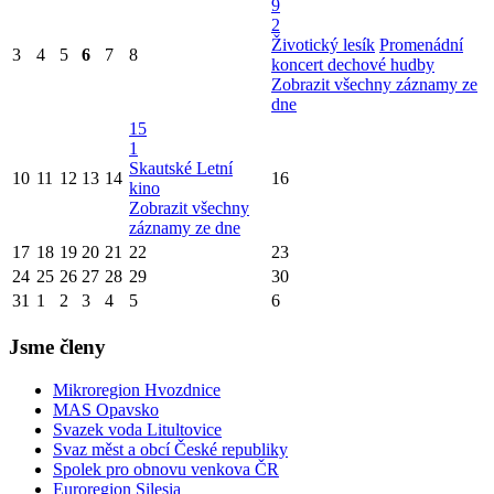
9
2
Životický lesík
Promenádní
3
4
5
6
7
8
koncert dechové hudby
Zobrazit všechny záznamy ze
dne
15
1
Skautské Letní
10
11
12
13
14
16
kino
Zobrazit všechny
záznamy ze dne
17
18
19
20
21
22
23
24
25
26
27
28
29
30
31
1
2
3
4
5
6
Jsme členy
Mikroregion Hvozdnice
MAS Opavsko
Svazek voda Litultovice
Svaz měst a obcí České republiky
Spolek pro obnovu venkova ČR
Euroregion Silesia