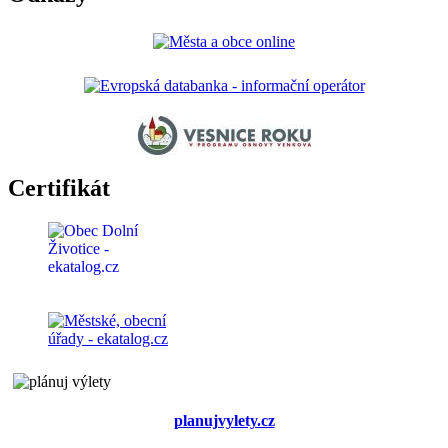
Certifikát
planujvylety.cz