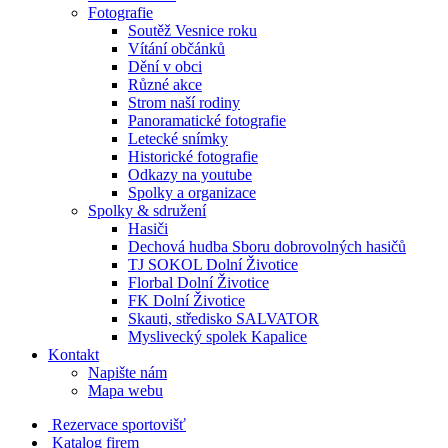
Fotografie
Soutěž Vesnice roku
Vítání občánků
Dění v obci
Různé akce
Strom naší rodiny
Panoramatické fotografie
Letecké snímky
Historické fotografie
Odkazy na youtube
Spolky a organizace
Spolky & sdružení
Hasiči
Dechová hudba Sboru dobrovolných hasičů
TJ SOKOL Dolní Životice
Florbal Dolní Životice
FK Dolní Životice
Skauti, středisko SALVATOR
Myslivecký spolek Kapalice
Kontakt
Napište nám
Mapa webu
Rezervace sportovišť
Katalog firem