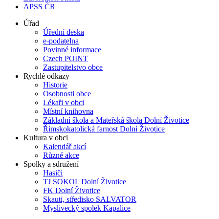
APSS ČR
Úřad
Úřední deska
e-podatelna
Povinné informace
Czech POINT
Zastupitelstvo obce
Rychlé odkazy
Historie
Osobnosti obce
Lékaři v obci
Místní knihovna
Základní škola a Mateřská škola Dolní Životice
Římskokatolická farnost Dolní Životice
Kultura v obci
Kalendář akcí
Různé akce
Spolky a sdružení
Hasiči
TJ SOKOL Dolní Životice
FK Dolní Životice
Skauti, středisko SALVATOR
Myslivecký spolek Kapalice