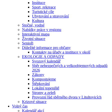
Instituce
Sport, rekreace
Turistické cíle
Ubytování a stravování
Kultura
Stočné, vodné
Nabídky práce v regionu
Interaktivní mapa
Životní situace
Senioři
Důležité informace pro občany
Kontakty na úřady a instituce v okolí
EKOLOGIE A ODPADY
Svozový kalendář
Sběr nebezpečných a velkoobjemových odpadů
2026
Zákony
Kompostujeme
Štěpkování
Lokální topeniště
Stromy a zeleň
Provozní řád sběrného dvora v Litultovicích
Krizové situace
Volný čas
Kalendář akcí