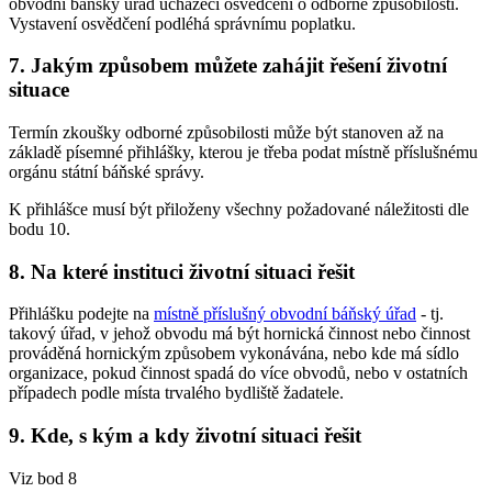
obvodní báňský úřad uchazeči osvědčení o odborné způsobilosti.
Vystavení osvědčení podléhá správnímu poplatku.
7. Jakým způsobem můžete zahájit řešení životní
situace
Termín zkoušky odborné způsobilosti může být stanoven až na
základě písemné přihlášky, kterou je třeba podat místně příslušnému
orgánu státní báňské správy.
K přihlášce musí být přiloženy všechny požadované náležitosti dle
bodu 10.
8. Na které instituci životní situaci řešit
Přihlášku podejte na
místně příslušný obvodní báňský úřad
- tj.
takový úřad, v jehož obvodu má být hornická činnost nebo činnost
prováděná hornickým způsobem vykonávána, nebo kde má sídlo
organizace, pokud činnost spadá do více obvodů, nebo v ostatních
případech podle místa trvalého bydliště žadatele.
9. Kde, s kým a kdy životní situaci řešit
Viz bod 8