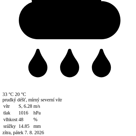
33 °C
20 °C
prudký déšť, mírný severní vítr
vítr
S, 6.28
m/s
tlak
1016
hPa
vlhkost
48
%
srážky
14.85
mm
zítra, pátek 7. 8. 2026