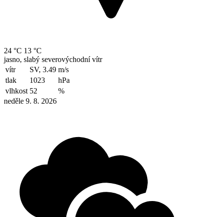
24 °C
13 °C
jasno, slabý severovýchodní vítr
vítr
SV, 3.49
m/s
tlak
1023
hPa
vlhkost
52
%
neděle 9. 8. 2026