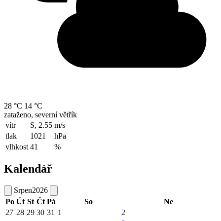
28 °C
14 °C
zataženo, severní větřík
vítr
S, 2.55
m/s
tlak
1021
hPa
vlhkost
41
%
Kalendář
Srpen
2026
Po
Út
St
Čt
Pá
So
Ne
27
28
29
30
31
1
2