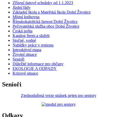
Zřízení datové schránky od 1.1.2023
Jízdní řády
Základní škola a Mateřská škola Dolní Životice
Místní knihovna
Římskokatolická farnost Dolní Životice
Pečovatelská služba obce Dolní Životice
Česká pošta
Katalog firem a služeb
Stočné, vodné
Nabídky práce v regionu
Interaktivní mapa
Životní situace
Senioři
Důležité informace pro občany
EKOLOGIE A ODPADY
Krizové situace
Senioři
Zjednodušená verze stránek nejen pro seniory
Odkazy