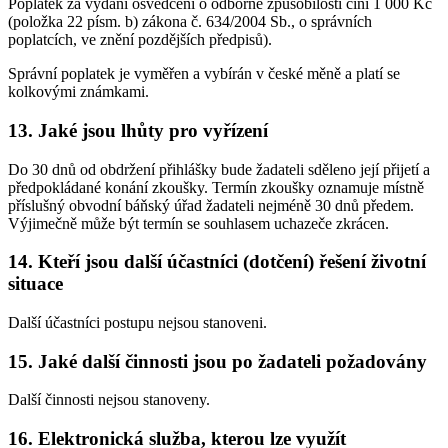
Poplatek za vydání osvědčení o odborné způsobilosti činí 1 000 Kč
(položka 22 písm. b) zákona č. 634/2004 Sb., o správních
poplatcích, ve znění pozdějších předpisů).
Správní poplatek je vyměřen a vybírán v české měně a platí se
kolkovými známkami.
13. Jaké jsou lhůty pro vyřízení
Do 30 dnů od obdržení přihlášky bude žadateli sděleno její přijetí a
předpokládané konání zkoušky. Termín zkoušky oznamuje místně
příslušný obvodní báňský úřad žadateli nejméně 30 dnů předem.
Výjimečně může být termín se souhlasem uchazeče zkrácen.
14. Kteří jsou další účastníci (dotčení) řešení životní
situace
Další účastníci postupu nejsou stanoveni.
15. Jaké další činnosti jsou po žadateli požadovány
Další činnosti nejsou stanoveny.
16. Elektronická služba, kterou lze využít