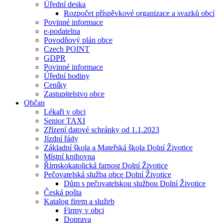
Úřední deska
Rozpočet příspěvkové organizace a svazků obcí
Povinné informace
e-podatelna
Povodňový plán obce
Czech POINT
GDPR
Povinné informace
Úřední hodiny
Ceníky
Zastupitelstvo obce
Občan
Lékaři v obci
Senior TAXI
Zřízení datové schránky od 1.1.2023
Jízdní řády
Základní škola a Mateřská škola Dolní Životice
Místní knihovna
Římskokatolická farnost Dolní Životice
Pečovatelská služba obce Dolní Životice
Dům s pečovatelskou službou Dolní Životice
Česká pošta
Katalog firem a služeb
Firmy v obci
Doprava