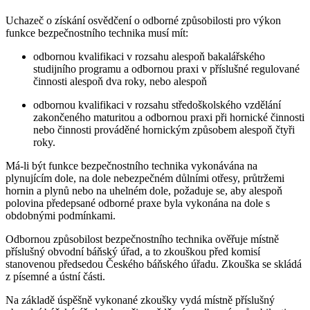
Uchazeč o získání osvědčení o odborné způsobilosti pro výkon
funkce bezpečnostního technika musí mít:
odbornou kvalifikaci v rozsahu alespoň bakalářského
studijního programu a odbornou praxi v příslušné regulované
činnosti alespoň dva roky, nebo alespoň
odbornou kvalifikaci v rozsahu středoškolského vzdělání
zakončeného maturitou a odbornou praxi při hornické činnosti
nebo činnosti prováděné hornickým způsobem alespoň čtyři
roky.
Má-li být funkce bezpečnostního technika vykonávána na
plynujícím dole, na dole nebezpečném důlními otřesy, průtržemi
hornin a plynů nebo na uhelném dole, požaduje se, aby alespoň
polovina předepsané odborné praxe byla vykonána na dole s
obdobnými podmínkami.
Odbornou způsobilost bezpečnostního technika ověřuje místně
příslušný obvodní báňský úřad, a to zkouškou před komisí
stanovenou předsedou Českého báňského úřadu. Zkouška se skládá
z písemné a ústní části.
Na základě úspěšně vykonané zkoušky vydá místně příslušný