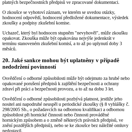
platných bezpečnostních předpisů ve zpracované dokumentaci.
O zkoušce se vyhotoví záznam, ve kterém se uvedou otázky,
hodnocení odpovědí, hodnocení předložené dokumentace, výsledek
zkoušky a podpisy zkušební komise.
Uchazeč, který byl hodnocen stupněm "nevyhověl", může zkoušku
opakovat. Zkouška může být opakována nejvýše jedenkrát v
termínu stanoveném zkušební komisí, a to až po uplynutí doby 3
měsíců.
20. Jaké sankce mohou být uplatněny v případě
nedodržení povinností
Osvědčení o odborné způsobilosti může být odejmuto za hrubé nebo
opakované porušení předpisů k zajištění bezpečnosti a ochrany
zdraví při práci a bezpečnosti provozu, a to až na dobu 3 let.
Osvědčení o odborné způsobilosti pozbývá platnost, jestliže jeho
nositel ani napodruhé neuspěl u periodické zkoušky (§ 8 vyhlášky č.
298/2005 Sb., o požadavcích na odbornou kvalifikaci a odbornou
způsobilost při hornické činnosti nebo činnosti prováděné
hornickým způsobem a o změně některých právních předpisů, ve
znění pozdějších předpisů), nebo se ke zkoušce bez náležité omluvy
nedostavil.