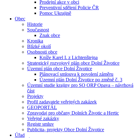
Prodejní akce v obci
Preventivní sdělení Policie ČR
Pomoc Ukrajině
Obec
Historie
Současnost
Znak obce
Kronika
Blízké okolí
Osobnosti obce
Kníže Karel I. z Lichtenštejna
Strategický rozvojový plán obce Dolní Životice
Územní plán obce Dolní Životice
Plánovací smlouva k povolení záměru
Územní plán Dolní Životice po změně č. 3
Územní studie krajiny pro SO ORP Opava – návrhová
část
Projekty
Profil zadavatele veřejných zakázek
GEOPORTÁL
Zpravodaj pro občany Dolních Životic a Hertic
Veřejné zakázky
Registr smluv
Publicita- projekty Obce Dolní Životice
Úřad