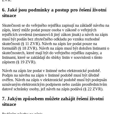
6. Jaké jsou podmínky a postup pro řešení životní
situace
Skutečnosti se do veřejného rejstříku zapisují na základě návrhu na
zápis, který může podat pouze osoba v zákoně o veřejných
rejstřících uvedená (nestanoví-li jiný zákon jinak) a návrh na zápis
musí být podán bez zbytečného odkladu po vzniku rozhodné
skutečnosti (§ 11 ZVR). Návrh na zápis lze podat pouze na
formuláři (§ 18 ZVR). Návrh na zápis musí být doložen listinami o
skutečnostech, které mají být do veřejného rejstříku zapsány, a
listinami, které se zakládají do sbírky listin v souvislosti s tímto
zápisem (§ 19 ZVR).
Návrh na zápis lze podat v listinné nebo elektronické podobě.
Podpis na návrhu na zápis v listinné podobě musí být úředně
ověřen. Návrh na zápis v elektronické podobě musí být podepsán
uznávaným elektronickým podpisem nebo zaslán prostřednictvím
datové schránky osoby, jež návrh na zápis podává (§ 22 ZVR).
7. Jakým způsobem můžete zahájit řešení životní
situace