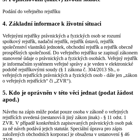
Podání do veřejného rejstříku
4. Základní informace k životní situaci
Veřejnými rejstříky právnických a fyzických osob se rozumí
spolkový rejstřík, nadační rejstřík, rejstřík ústavů, rejstřík
společenství vlastníků jednotek, obchodní rejstřík a rejstřík obecně
prospěšných společností. Do veřejného rejstříku se zapisují zákonem
stanovené údaje o právnických a fyzických osobách. Veřejný rejstřík
je informačním systémem veřejné správy a je veden v elektronické
podobě rejstříkovými soudy (§ 1 zákona č. 304/2013 Sb., o
veřejných rejstřících právnických a fyzických osob - dále jen „zákon
o veřejných rejstřících“ či „ZVR“).
5. Kdo je oprávněn v této věci jednat (podat žádost
apod.)
Návrhu na zápis může podat pouze osoba v zákoně o veřejných
rejstřících uvedená (nestanoví-li jiný zákon jinak) - § 11 odst. 1
ZVR. V případě konkrétních zapisovaných právnických osob pak
za ně návrh podává jejich statutár. Speciální úprava pro zápis
založených obchodních korporací je obsažena v ustanovení § 46
ZVR.