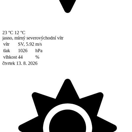
23 °C
12 °C
jasno, mírný severovýchodní vítr
vítr
SV, 5.92
m/s
tlak
1026
hPa
vlhkost
44
%
čtvrtek 13. 8. 2026