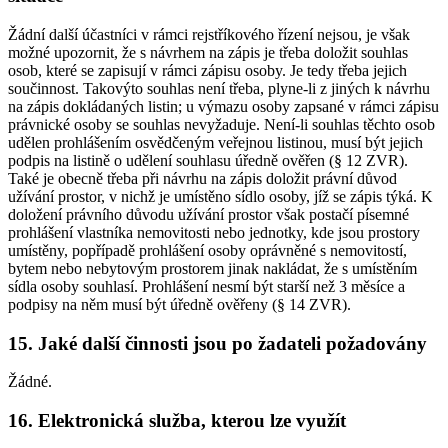
Žádní další účastníci v rámci rejstříkového řízení nejsou, je však
možné upozornit, že s návrhem na zápis je třeba doložit souhlas
osob, které se zapisují v rámci zápisu osoby. Je tedy třeba jejich
součinnost. Takovýto souhlas není třeba, plyne-li z jiných k návrhu
na zápis dokládaných listin; u výmazu osoby zapsané v rámci zápisu
právnické osoby se souhlas nevyžaduje. Není-li souhlas těchto osob
udělen prohlášením osvědčeným veřejnou listinou, musí být jejich
podpis na listině o udělení souhlasu úředně ověřen (§ 12 ZVR).
Také je obecně třeba při návrhu na zápis doložit právní důvod
užívání prostor, v nichž je umístěno sídlo osoby, jíž se zápis týká. K
doložení právního důvodu užívání prostor však postačí písemné
prohlášení vlastníka nemovitosti nebo jednotky, kde jsou prostory
umístěny, popřípadě prohlášení osoby oprávněné s nemovitostí,
bytem nebo nebytovým prostorem jinak nakládat, že s umístěním
sídla osoby souhlasí. Prohlášení nesmí být starší než 3 měsíce a
podpisy na něm musí být úředně ověřeny (§ 14 ZVR).
15. Jaké další činnosti jsou po žadateli požadovány
Žádné.
16. Elektronická služba, kterou lze využít