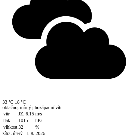
33 °C
18 °C
oblačno, mírný jihozápadní vítr
vítr
JZ, 6.15
m/s
tlak
1015
hPa
vlhkost
32
%
zítra, úterý 11. 8. 2026