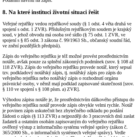
Podáním návrhu na zápis.
8. Na které instituci životní situaci řešit
Veřejné rejstříky vedou rejstříkové soudy (§ 1 odst. 4 věta druhá ve
spojení s odst. 1 ZVR). Příslušným rejstříkovým soudem je krajský
soud, v jehož obvodu má osoba své sídlo (§ 75 odst. 1 ZVR, ve
spojení s § 85 odst. 3 zákona č. 99/1963 Sb., občanský soudní řád,
ve znění pozdějších předpisů).
Zápis do veřejného rejstříku je též možné provést prostřednictvím
notáře, avšak pouze za splnění zákonných podmínek (srov. § 108 až
118 ZVR). Zápis do veřejného rejstříku provede notář, který sepsal
tzv. podkladový notářský zápis, tj. notářský zápis pro zápis do
veřejného rejstříku nebo notářský zápis o rozhodnutí orgánu
právnické osoby, v němž mají podklad zapisované skutečnosti [srov.
§ 110 ve spojení s § 108 písm. a) ZVR].
Výhodou zápisu notáře je, že prostřednictvím dálkového přístupu do
veřejného rejstříku notář provede zápis obvykle velmi rychle. Notář
je povinen zápis uskutečnit bez zbytečného odkladu po podání
žádosti o zápis (§ 113 ZVR) a nejpozději do 3 pracovních dnů zaslat
žadateli a ostatním osobám zapisovaným do veřejného rejstříku
ověřený výstup z informačního systému veřejné správy (zákon č.
365/2000 Sb., o informačních systémech veřejné správy). Vedle