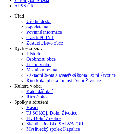
Euroregion Silesia
APSS ČR
Úřad
Úřední deska
e-podatelna
Povinné informace
Czech POINT
Zastupitelstvo obce
Rychlé odkazy
Historie
Osobnosti obce
Lékaři v obci
Místní knihovna
Základní škola a Mateřská škola Dolní Životice
Římskokatolická farnost Dolní Životice
Kultura v obci
Kalendář akcí
Různé akce
Spolky a sdružení
Hasiči
TJ SOKOL Dolní Životice
FK Dolní Životice
Skauti, středisko SALVATOR
Myslivecký spolek Kapalice