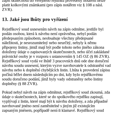
zápis skutečnosti do veřejného rejstříku provedený notářem nelze
platit kolkovými známkami (pro zápis notářem viz § 108 a násl.
ZVR).
13. Jaké jsou lhůty pro vyřízení
Rejstříkový soud usnesením návrh na zápis odmítne, jestliže byl
podán osobou, která k návrhu není oprávněna, nebyl podán
předepsaným způsobem, neobsahuje všechny předepsané
náležitosti, je nesrozumitelný nebo neurčitý, nebyly k němu
připojeny listiny, jimiž mají být podle tohoto nebo jiného zákona
doloženy údaje o zapisovaných skutečnostech, nebo účel zakládané
právnické osoby je v rozporu s ustanovením § 145 OZ (§ 86 ZVR).
Rejstříkový soud vydá ve lhůtě 3 pracovních dnů ode dne doručení
návrhu soudu usnesení, kterým vyzve navrhovatele k odstranění vad
návrhu nebo k doplnění chybějících listin. Lhůta k provedení zápisu
počíná běžet dnem následujícím po dni, kdy bylo rejstříkovému
soudu doručeno podání, jímž byly vady odstraněny nebo listiny
doplněny (§ 88 ZVR).
Pokud nebyl návrh na zápis odmítnut, rejstříkový soud zkoumá, zda
údaje o skutečnostech, které se do spolkového rejstříku zapisují,
vyplývají z listin, které mají být k návrhu doloženy, a zda případné
navrhované jméno není zaměnitelné s jiným již existujícím
zapsaným jménem, popřípadě není-li klamavé. Rejstříkový soud