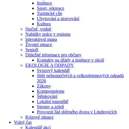
Instituce
Sport, rekreace
Turistické cíle
Ubytování a stravování
Kultura
Stočné, vodné
Nabídky práce v regionu
Interaktivní mapa
Životní situace
Senioři
Důležité informace pro občany
Kontakty na úřady a instituce v okolí
EKOLOGIE A ODPADY
Svozový kalendář
Sběr nebezpečných a velkoobjemových odpadů
2026
Zákony
Kompostujeme
Štěpkování
Lokální topeniště
Stromy a zeleň
Provozní řád sběrného dvora v Litultovicích
Krizové situace
Volný čas
Kalendář akcí