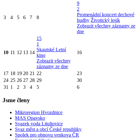
9
2
Promenádní koncert dechové
3
4
5
6
7
8
hudby
Životický lesík
Zobrazit všechny záznamy ze
dne
15
1
Skautské Letní
10
11
12
13
14
16
kino
Zobrazit všechny
záznamy ze dne
17
18
19
20
21
22
23
24
25
26
27
28
29
30
31
1
2
3
4
5
6
Jsme členy
Mikroregion Hvozdnice
MAS Opavsko
Svazek voda Litultovice
Svaz měst a obcí České republiky
Spolek pro obnovu venkova ČR