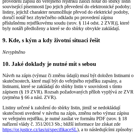
provedení zápisu do veřejného rejstříku založí notář do sbírky listin
související písemnosti [po jejich převedení do elektronické podoby;
listiny, jejichž charakter neumožňuje převod do elektrické podoby,
doručí notář bez zbytečného odkladu po provedení zápisu
příslušnému rejstříkovému soudu (srov. § 114 odst. 2 ZVR)], které
byly notáři předloženy a které se do sbírky obvykle zakládají.
9. Kde, s kým a kdy životní situaci řešit
Nevyplněno
10. Jaké doklady je nutné mít s sebou
Návrh na zápis (výmaz či změnu údajů) musí být doložen listinami o
skutečnostech, které mají být do veřejného rejstříku zapsány, a
listinami, které se zakládají do sbírky listin v souvislosti s tímto
zápisem (§ 19 ZVR). Rozsah požadovaných příloh vyplývá ze ZVR
(zejména § 66 a násl. ZVR).
Listiny určené k založení do sbírky listin, jimiž se nedokládají
skutečnosti uvedené v návrhu na zápis, změnu nebo výmaz zápisu
ve veřejném rejstříku, je nutné zasílat ve formátu PDF (srov. § 18
nařízení vlády č. 351/2013 Sb.; bližší informace lze získat zde
https://or.justice.cz/ias/ui/specifikaceSL
), a to následujícími způsoby: