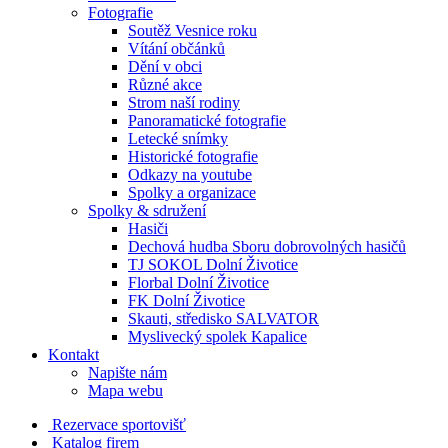
Fotografie
Soutěž Vesnice roku
Vítání občánků
Dění v obci
Různé akce
Strom naší rodiny
Panoramatické fotografie
Letecké snímky
Historické fotografie
Odkazy na youtube
Spolky a organizace
Spolky & sdružení
Hasiči
Dechová hudba Sboru dobrovolných hasičů
TJ SOKOL Dolní Životice
Florbal Dolní Životice
FK Dolní Životice
Skauti, středisko SALVATOR
Myslivecký spolek Kapalice
Kontakt
Napište nám
Mapa webu
Rezervace sportovišť
Katalog firem