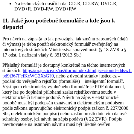
Na technických nosičích dat CD-R, CD-RW, DVD-R,
DVD+R, DVD-RW, DVD+RW
11. Jaké jsou potřebné formuláře a kde jsou k
dispozici
Pro návrh na zápis (a to jak prvozápis, tak změnu zapsaných údajů
či výmaz) je třeba použít elektronický formulář zveřejněný na
internetových stránkách Ministerstva spravedlnosti (§ 18 ZVR a §
17 odst. 1 nařízení vlády č. 351/2013 Sb.).
Příslušný formulář je dostupný konkrétně na těchto internetových
stránkách:
https://or.justice.cz/ias/iform/index.html;jsessionid=d4swf-
pd9j367FefKcWG2XsG?0
, nebo z úvodní stránky justice.cz –
podání do veřejného rejstříku (formuláře) – inteligentní formulář.
Výstupem elektronicky vyplněného formuláře je PDF dokument,
který lze po doplnění přílohami zaslat rejstříkovému soudu v
elektronické či listinné podobě. Návrh na zápis v elektronické
podobě musí být podepsán uznávaným elektronickým podpisem
podle zákona upravujícího elektronický podpis (zákon č. 227/2000
Sb., o elektronickém podpisu) nebo zaslán prostřednictvím datové
schránky osoby, jež návrh na zápis podává (§ 22 ZVR). Podpis
navrhovatele na listinném návrhu musí být úředně ověřen.