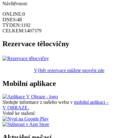
Návštěvnost:
ONLINE:
0
DNES:
48
TÝDEN:
1192
CELKEM:
1407379
Rezervace tělocvičny
Výběr rezervace můžete provést zde
Mobilní aplikace
Sledujte informace z našeho webu v
mobilní aplikaci –
V OBRAZE.
Volně ke stažení:
Aktuální počasí