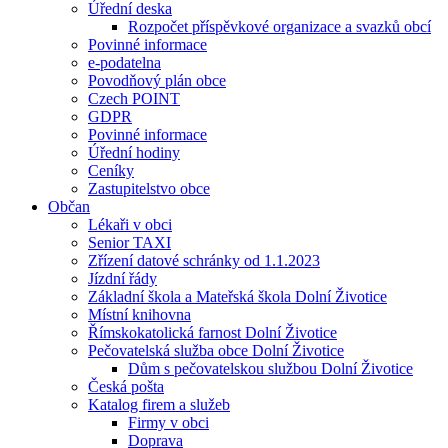
Úřední deska
Rozpočet příspěvkové organizace a svazků obcí
Povinné informace
e-podatelna
Povodňový plán obce
Czech POINT
GDPR
Povinné informace
Úřední hodiny
Ceníky
Zastupitelstvo obce
Občan
Lékaři v obci
Senior TAXI
Zřízení datové schránky od 1.1.2023
Jízdní řády
Základní škola a Mateřská škola Dolní Životice
Místní knihovna
Římskokatolická farnost Dolní Životice
Pečovatelská služba obce Dolní Životice
Dům s pečovatelskou službou Dolní Životice
Česká pošta
Katalog firem a služeb
Firmy v obci
Doprava