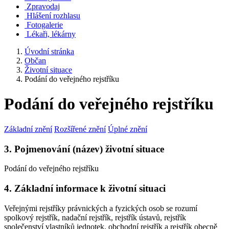
Zpravodaj
Hlášení rozhlasu
Fotogalerie
Lékaři, lékárny
Úvodní stránka
Občan
Životní situace
Podání do veřejného rejstříku
Podání do veřejného rejstříku
Základní znění
Rozšířené znění
Úplné znění
3. Pojmenování (název) životní situace
Podání do veřejného rejstříku
4. Základní informace k životní situaci
Veřejnými rejstříky právnických a fyzických osob se rozumí
spolkový rejstřík, nadační rejstřík, rejstřík ústavů, rejstřík
společenství vlastníků jednotek, obchodní rejstřík a rejstřík obecně