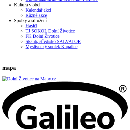
Kultura v obci
Kalendář akcí
Různé akce
Spolky a sdružení
Hasiči
TJ SOKOL Dolní Životice
FK Dolní Životice
Skauti, středisko SALVATOR
Myslivecký spolek Kapalice
mapa