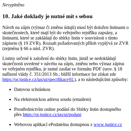
Nevyplněno
10. Jaké doklady je nutné mít s sebou
Návrh na zápis (výmaz či změnu údajů) musí být doložen listinami o
skutečnostech, které mají být do veřejného rejstříku zapsány, a
listinami, které se zakládají do sbírky listin v souvislosti s tímto
zápisem (§ 19 ZVR). Rozsah požadovaných příloh vyplývá ze ZVR
(zejména § 66 a násl. ZVR).
Listiny určené k založení do sbírky listin, jimiž se nedokládají
skutečnosti uvedené v návrhu na zápis, změnu nebo výmaz zápisu
ve veřejném rejstříku, je nutné zasílat ve formátu PDF (srov. § 18
nařízení vlády č. 351/2013 Sb.; bližší informace lze získat zde
https://or.justice.cz/ias/ui/specifikaceSL
), a to následujícími způsoby:
Datovou schránkou
Na elektronickou adresu soudu (emailem)
Prostřednictvím online podání do Sbírky listin dostupného
přes
https://or.justice.cz/ias/ui/podani
Webovou aplikací ePodatelna dostupnou z
www.justice.cz