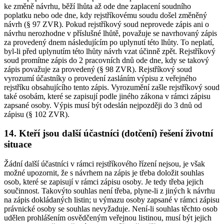
ke změně návrhu, běží lhůta až ode dne zaplacení soudního
poplatku nebo ode dne, kdy rejstříkovému soudu došel změněný
návrh (§ 97 ZVR). Pokud rejstříkový soud neprovede zápis ani o
návrhu nerozhodne v příslušné lhůtě, považuje se navrhovaný zápis
za provedený dnem následujícím po uplynutí této lhůty. To neplatí,
byl-li před uplynutím této lhůty návrh vzat účinně zpět. Rejstříkový
soud promítne zápis do 2 pracovních dnů ode dne, kdy se takový
zápis považuje za provedený (§ 98 ZVR). Rejstříkový soud
vyrozumí účastníky o provedení zasláním výpisu z veřejného
rejstříku obsahujícího tento zápis. Vyrozumění zašle rejstříkový soud
také osobám, které se zapisují podle jiného zákona v rámci zápisu
zapsané osoby. Výpis musí být odeslán nejpozději do 3 dnů od
zápisu (§ 102 ZVR).
14. Kteří jsou další účastníci (dotčení) řešení životní
situace
Žádní další účastníci v rámci rejstříkového řízení nejsou, je však
možné upozornit, že s návrhem na zápis je třeba doložit souhlas
osob, které se zapisují v rámci zápisu osoby. Je tedy třeba jejich
součinnost. Takovýto souhlas není třeba, plyne-li z jiných k návrhu
na zápis dokládaných listin; u výmazu osoby zapsané v rámci zápisu
právnické osoby se souhlas nevyžaduje. Není-li souhlas těchto osob
udělen prohlášením osvědčeným veřejnou listinou, musí být jejich