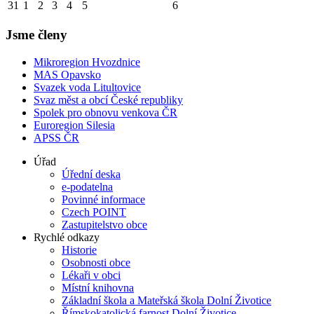
31
1
2
3
4
5
6
Jsme členy
Mikroregion Hvozdnice
MAS Opavsko
Svazek voda Litultovice
Svaz měst a obcí České republiky
Spolek pro obnovu venkova ČR
Euroregion Silesia
APSS ČR
Úřad
Úřední deska
e-podatelna
Povinné informace
Czech POINT
Zastupitelstvo obce
Rychlé odkazy
Historie
Osobnosti obce
Lékaři v obci
Místní knihovna
Základní škola a Mateřská škola Dolní Životice
Římskokatolická farnost Dolní Životice