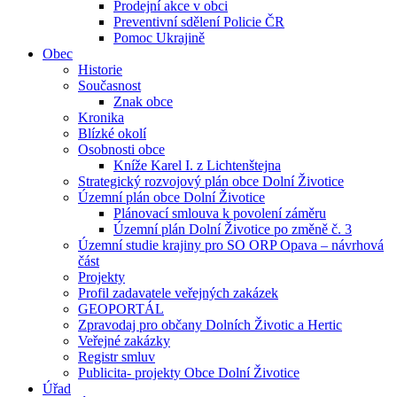
Prodejní akce v obci
Preventivní sdělení Policie ČR
Pomoc Ukrajině
Obec
Historie
Současnost
Znak obce
Kronika
Blízké okolí
Osobnosti obce
Kníže Karel I. z Lichtenštejna
Strategický rozvojový plán obce Dolní Životice
Územní plán obce Dolní Životice
Plánovací smlouva k povolení záměru
Územní plán Dolní Životice po změně č. 3
Územní studie krajiny pro SO ORP Opava – návrhová
část
Projekty
Profil zadavatele veřejných zakázek
GEOPORTÁL
Zpravodaj pro občany Dolních Životic a Hertic
Veřejné zakázky
Registr smluv
Publicita- projekty Obce Dolní Životice
Úřad