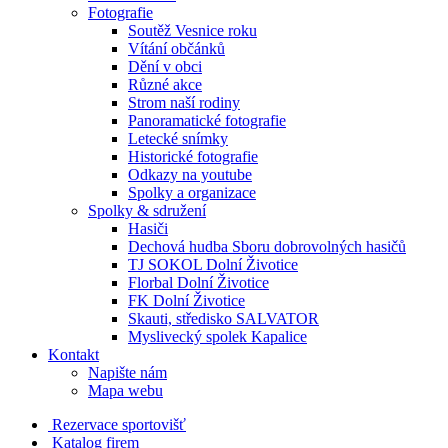
Fotografie
Soutěž Vesnice roku
Vítání občánků
Dění v obci
Různé akce
Strom naší rodiny
Panoramatické fotografie
Letecké snímky
Historické fotografie
Odkazy na youtube
Spolky a organizace
Spolky & sdružení
Hasiči
Dechová hudba Sboru dobrovolných hasičů
TJ SOKOL Dolní Životice
Florbal Dolní Životice
FK Dolní Životice
Skauti, středisko SALVATOR
Myslivecký spolek Kapalice
Kontakt
Napište nám
Mapa webu
Rezervace sportovišť
Katalog firem