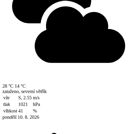
28 °C
14 °C
zataženo, severní větřík
vítr
S, 2.55
m/s
tlak
1021
hPa
vlhkost
41
%
pondělí 10. 8. 2026