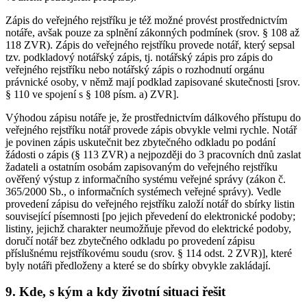
Zápis do veřejného rejstříku je též možné provést prostřednictvím
notáře, avšak pouze za splnění zákonných podmínek (srov. § 108 až
118 ZVR). Zápis do veřejného rejstříku provede notář, který sepsal
tzv. podkladový notářský zápis, tj. notářský zápis pro zápis do
veřejného rejstříku nebo notářský zápis o rozhodnutí orgánu
právnické osoby, v němž mají podklad zapisované skutečnosti [srov.
§ 110 ve spojení s § 108 písm. a) ZVR].
Výhodou zápisu notáře je, že prostřednictvím dálkového přístupu do
veřejného rejstříku notář provede zápis obvykle velmi rychle. Notář
je povinen zápis uskutečnit bez zbytečného odkladu po podání
žádosti o zápis (§ 113 ZVR) a nejpozději do 3 pracovních dnů zaslat
žadateli a ostatním osobám zapisovaným do veřejného rejstříku
ověřený výstup z informačního systému veřejné správy (zákon č.
365/2000 Sb., o informačních systémech veřejné správy). Vedle
provedení zápisu do veřejného rejstříku založí notář do sbírky listin
související písemnosti [po jejich převedení do elektronické podoby;
listiny, jejichž charakter neumožňuje převod do elektrické podoby,
doručí notář bez zbytečného odkladu po provedení zápisu
příslušnému rejstříkovému soudu (srov. § 114 odst. 2 ZVR)], které
byly notáři předloženy a které se do sbírky obvykle zakládají.
9. Kde, s kým a kdy životní situaci řešit