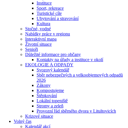
Instituce
Sport, rekreace
Turistické cíle
Ubytování a stravování
Kultura
Stočné, vodné
Nabídky práce v regionu
Interaktivní mapa
Životní situace
Senioři
Důležité informace pro občany
Kontakty na úřady a instituce v okolí
EKOLOGIE A ODPADY
Svozový kalendář
Sběr nebezpečných a velkoobjemových odpadů
2026
Zákony
Kompostujeme
Štěpkování
Lokální topeniště
Stromy a zeleň
Provozní řád sběrného dvora v Litultovicích
Krizové situace
Volný čas
Kalendář akcí