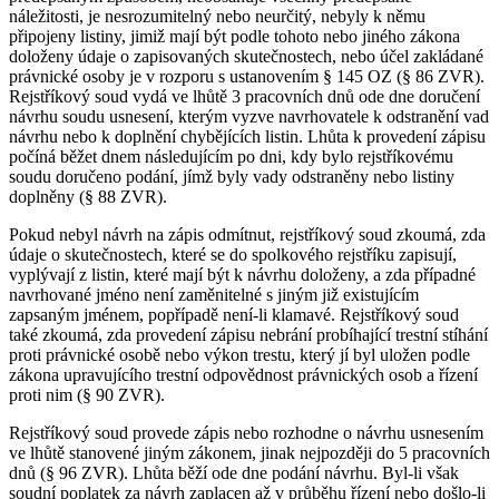
náležitosti, je nesrozumitelný nebo neurčitý, nebyly k němu
připojeny listiny, jimiž mají být podle tohoto nebo jiného zákona
doloženy údaje o zapisovaných skutečnostech, nebo účel zakládané
právnické osoby je v rozporu s ustanovením § 145 OZ (§ 86 ZVR).
Rejstříkový soud vydá ve lhůtě 3 pracovních dnů ode dne doručení
návrhu soudu usnesení, kterým vyzve navrhovatele k odstranění vad
návrhu nebo k doplnění chybějících listin. Lhůta k provedení zápisu
počíná běžet dnem následujícím po dni, kdy bylo rejstříkovému
soudu doručeno podání, jímž byly vady odstraněny nebo listiny
doplněny (§ 88 ZVR).
Pokud nebyl návrh na zápis odmítnut, rejstříkový soud zkoumá, zda
údaje o skutečnostech, které se do spolkového rejstříku zapisují,
vyplývají z listin, které mají být k návrhu doloženy, a zda případné
navrhované jméno není zaměnitelné s jiným již existujícím
zapsaným jménem, popřípadě není-li klamavé. Rejstříkový soud
také zkoumá, zda provedení zápisu nebrání probíhající trestní stíhání
proti právnické osobě nebo výkon trestu, který jí byl uložen podle
zákona upravujícího trestní odpovědnost právnických osob a řízení
proti nim (§ 90 ZVR).
Rejstříkový soud provede zápis nebo rozhodne o návrhu usnesením
ve lhůtě stanovené jiným zákonem, jinak nejpozději do 5 pracovních
dnů (§ 96 ZVR). Lhůta běží ode dne podání návrhu. Byl-li však
soudní poplatek za návrh zaplacen až v průběhu řízení nebo došlo-li