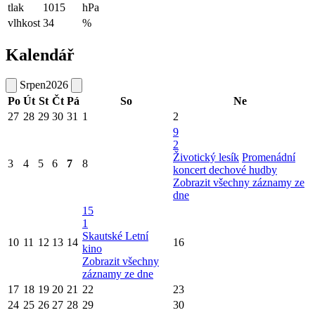
tlak
1015
hPa
vlhkost
34
%
Kalendář
Srpen
2026
Po
Út
St
Čt
Pá
So
Ne
27
28
29
30
31
1
2
9
2
Životický lesík
Promenádní
3
4
5
6
7
8
koncert dechové hudby
Zobrazit všechny záznamy ze
dne
15
1
Skautské Letní
10
11
12
13
14
16
kino
Zobrazit všechny
záznamy ze dne
17
18
19
20
21
22
23
24
25
26
27
28
29
30