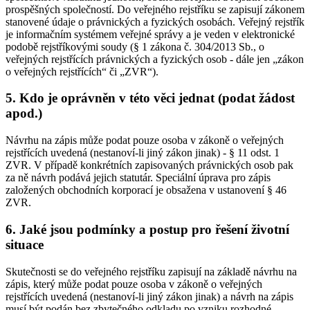
prospěšných společností. Do veřejného rejstříku se zapisují zákonem
stanovené údaje o právnických a fyzických osobách. Veřejný rejstřík
je informačním systémem veřejné správy a je veden v elektronické
podobě rejstříkovými soudy (§ 1 zákona č. 304/2013 Sb., o
veřejných rejstřících právnických a fyzických osob - dále jen „zákon
o veřejných rejstřících“ či „ZVR“).
5. Kdo je oprávněn v této věci jednat (podat žádost
apod.)
Návrhu na zápis může podat pouze osoba v zákoně o veřejných
rejstřících uvedená (nestanoví-li jiný zákon jinak) - § 11 odst. 1
ZVR. V případě konkrétních zapisovaných právnických osob pak
za ně návrh podává jejich statutár. Speciální úprava pro zápis
založených obchodních korporací je obsažena v ustanovení § 46
ZVR.
6. Jaké jsou podmínky a postup pro řešení životní
situace
Skutečnosti se do veřejného rejstříku zapisují na základě návrhu na
zápis, který může podat pouze osoba v zákoně o veřejných
rejstřících uvedená (nestanoví-li jiný zákon jinak) a návrh na zápis
musí být podán bez zbytečného odkladu po vzniku rozhodné