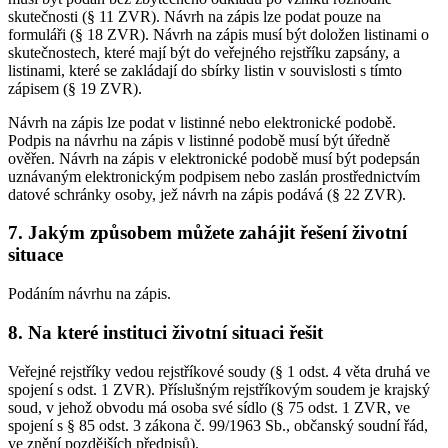
skutečnosti (§ 11 ZVR). Návrh na zápis lze podat pouze na
formuláři (§ 18 ZVR). Návrh na zápis musí být doložen listinami o
skutečnostech, které mají být do veřejného rejstříku zapsány, a
listinami, které se zakládají do sbírky listin v souvislosti s tímto
zápisem (§ 19 ZVR).
Návrh na zápis lze podat v listinné nebo elektronické podobě.
Podpis na návrhu na zápis v listinné podobě musí být úředně
ověřen. Návrh na zápis v elektronické podobě musí být podepsán
uznávaným elektronickým podpisem nebo zaslán prostřednictvím
datové schránky osoby, jež návrh na zápis podává (§ 22 ZVR).
7. Jakým způsobem můžete zahájit řešení životní
situace
Podáním návrhu na zápis.
8. Na které instituci životní situaci řešit
Veřejné rejstříky vedou rejstříkové soudy (§ 1 odst. 4 věta druhá ve
spojení s odst. 1 ZVR). Příslušným rejstříkovým soudem je krajský
soud, v jehož obvodu má osoba své sídlo (§ 75 odst. 1 ZVR, ve
spojení s § 85 odst. 3 zákona č. 99/1963 Sb., občanský soudní řád,
ve znění pozdějších předpisů).