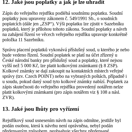
12. Jaké jsou poplatky a jak je lze uhradit
Zápis do veřejného rejstříku podléhá soudnímu poplatku. Soudní
poplatky jsou upraveny zákonem č. 549/1991 Sb., o soudních
poplatcích (dále jen „ZSP“). Výši poplatku lze zjistit v Sazebníku
poplatků, který je přílohou tohoto zákona. Soudní poplatky a návrh
na zahájení řízení ve věcech veřejného rejstříku upravuje konkrétně
položka 11 Sazebníku.
Správu placení poplatků vykonává příslušný soud, u kterého je nebo
bude vedeno řízení. Soudní poplatek se platí na účet zřízený u
České národní banky pro příslušný soud a poplatky, které nejsou
vyšší než 5 000 Kč, lze platit kolkovými známkami (§ 8 ZSP).
Kolkové známky se dají zakoupit na kontaktních místech veřejné
správy (tzv. Czech POINT) nebo na vybraných poštách, případně i
u soudu, pokud daný soud tyto kolkové známky nabízí. Poplatek za
zápis skutečnosti do veřejného rejstříku provedený notářem nelze
platit kolkovými známkami (pro zápis notářem viz § 108 a násl.
ZVR).
13. Jaké jsou lhůty pro vyřízení
Rejstříkový soud usnesením návrh na zápis odmítne, jestliže byl
podán osobou, která k návrhu není oprávněna, nebyl podán
předepsaným způsobem, neobsahuje všechny předepsané