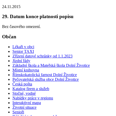
24.11.2015
29. Datum konce platnosti popisu
Bez časového omezení.
Občan
Lékaři v obci
Senior TAXI
Zřízení datové schránky od 1.1.2023
Jízdní řády
Základní škola a Mateřská škola Dolní Životice
Místní knihovna
Římskokatolická farnost Dolní Životice
Pečovatelská služba obce Dolní Životice
Česká pošta
Katalog firem a služeb
Stočné, vodné
Nabídky práce v regionu
Interaktivní mapa
Životní situace
Senioři