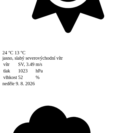
24 °C
13 °C
jasno, slabý severovýchodní vítr
vítr
SV, 3.49
m/s
tlak
1023
hPa
vlhkost
52
%
neděle 9. 8. 2026