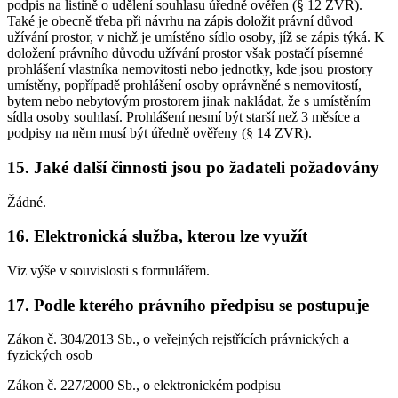
podpis na listině o udělení souhlasu úředně ověřen (§ 12 ZVR).
Také je obecně třeba při návrhu na zápis doložit právní důvod
užívání prostor, v nichž je umístěno sídlo osoby, jíž se zápis týká. K
doložení právního důvodu užívání prostor však postačí písemné
prohlášení vlastníka nemovitosti nebo jednotky, kde jsou prostory
umístěny, popřípadě prohlášení osoby oprávněné s nemovitostí,
bytem nebo nebytovým prostorem jinak nakládat, že s umístěním
sídla osoby souhlasí. Prohlášení nesmí být starší než 3 měsíce a
podpisy na něm musí být úředně ověřeny (§ 14 ZVR).
15. Jaké další činnosti jsou po žadateli požadovány
Žádné.
16. Elektronická služba, kterou lze využít
Viz výše v souvislosti s formulářem.
17. Podle kterého právního předpisu se postupuje
Zákon č. 304/2013 Sb., o veřejných rejstřících právnických a
fyzických osob
Zákon č. 227/2000 Sb., o elektronickém podpisu