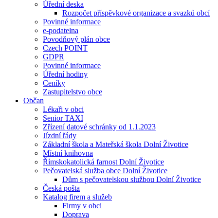
Úřední deska
Rozpočet příspěvkové organizace a svazků obcí
Povinné informace
e-podatelna
Povodňový plán obce
Czech POINT
GDPR
Povinné informace
Úřední hodiny
Ceníky
Zastupitelstvo obce
Občan
Lékaři v obci
Senior TAXI
Zřízení datové schránky od 1.1.2023
Jízdní řády
Základní škola a Mateřská škola Dolní Životice
Místní knihovna
Římskokatolická farnost Dolní Životice
Pečovatelská služba obce Dolní Životice
Dům s pečovatelskou službou Dolní Životice
Česká pošta
Katalog firem a služeb
Firmy v obci
Doprava