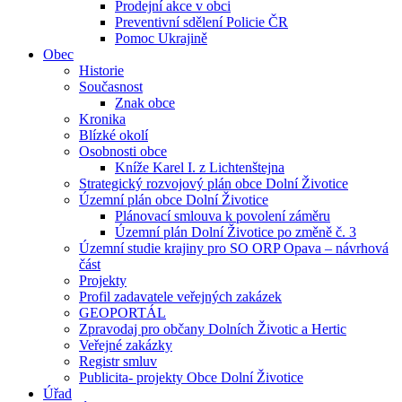
Prodejní akce v obci
Preventivní sdělení Policie ČR
Pomoc Ukrajině
Obec
Historie
Současnost
Znak obce
Kronika
Blízké okolí
Osobnosti obce
Kníže Karel I. z Lichtenštejna
Strategický rozvojový plán obce Dolní Životice
Územní plán obce Dolní Životice
Plánovací smlouva k povolení záměru
Územní plán Dolní Životice po změně č. 3
Územní studie krajiny pro SO ORP Opava – návrhová
část
Projekty
Profil zadavatele veřejných zakázek
GEOPORTÁL
Zpravodaj pro občany Dolních Životic a Hertic
Veřejné zakázky
Registr smluv
Publicita- projekty Obce Dolní Životice
Úřad