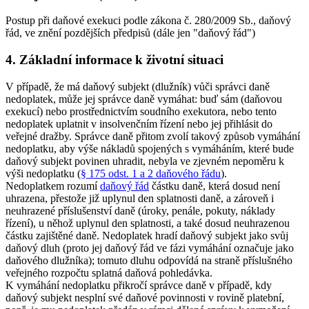
Postup při daňové exekuci podle zákona č. 280/2009 Sb., daňový
řád, ve znění pozdějších předpisů (dále jen "daňový řád")
4. Základní informace k životní situaci
V případě, že má daňový subjekt (dlužník) vůči správci daně
nedoplatek, může jej správce daně vymáhat: buď sám (daňovou
exekucí) nebo prostřednictvím soudního exekutora, nebo tento
nedoplatek uplatnit v insolvenčním řízení nebo jej přihlásit do
veřejné dražby. Správce daně přitom zvolí takový způsob vymáhání
nedoplatku, aby výše nákladů spojených s vymáháním, které bude
daňový subjekt povinen uhradit, nebyla ve zjevném nepoměru k
výši nedoplatku (
§ 175 odst. 1 a 2 daňového řádu
).
Nedoplatkem rozumí
daňový řád
částku daně, která dosud není
uhrazena, přestože již uplynul den splatnosti daně, a zároveň i
neuhrazené příslušenství daně (úroky, penále, pokuty, náklady
řízení), u něhož uplynul den splatnosti, a také dosud neuhrazenou
částku zajištěné daně. Nedoplatek hradí daňový subjekt jako svůj
daňový dluh (proto jej daňový řád ve fázi vymáhání označuje jako
daňového dlužníka); tomuto dluhu odpovídá na straně příslušného
veřejného rozpočtu splatná daňová pohledávka.
K vymáhání nedoplatku přikročí správce daně v případě, kdy
daňový subjekt nesplní své daňové povinnosti v rovině platební,