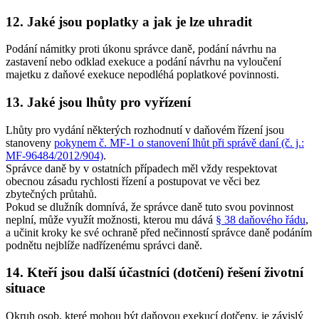
12. Jaké jsou poplatky a jak je lze uhradit
Podání námitky proti úkonu správce daně, podání návrhu na
zastavení nebo odklad exekuce a podání návrhu na vyloučení
majetku z daňové exekuce nepodléhá poplatkové povinnosti.
13. Jaké jsou lhůty pro vyřízení
Lhůty pro vydání některých rozhodnutí v daňovém řízení jsou
stanoveny
pokynem č. MF-1 o stanovení lhůt při správě daní (č. j.:
MF-96484/2012/904)
.
Správce daně by v ostatních případech měl vždy respektovat
obecnou zásadu rychlosti řízení a postupovat ve věci bez
zbytečných průtahů.
Pokud se dlužník domnívá, že správce daně tuto svou povinnost
neplní, může využít možnosti, kterou mu dává
§ 38 daňového řádu
,
a učinit kroky ke své ochraně před nečinností správce daně podáním
podnětu nejblíže nadřízenému správci daně.
14. Kteří jsou další účastníci (dotčení) řešení životní
situace
Okruh osob, které mohou být daňovou exekucí dotčeny, je závislý