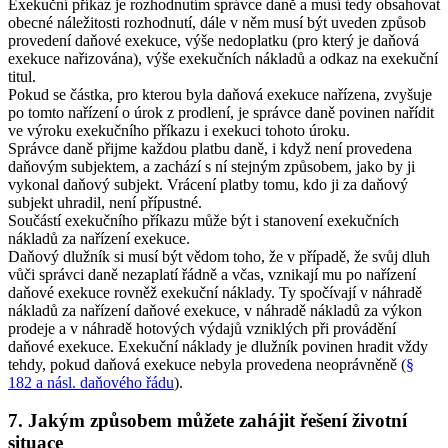
Exekuční příkaz je rozhodnutím správce daně a musí tedy obsahovat
obecné náležitosti rozhodnutí, dále v něm musí být uveden způsob
provedení daňové exekuce, výše nedoplatku (pro který je daňová
exekuce nařizována), výše exekučních nákladů a odkaz na exekuční
titul.
Pokud se částka, pro kterou byla daňová exekuce nařízena, zvyšuje
po tomto nařízení o úrok z prodlení, je správce daně povinen nařídit
ve výroku exekučního příkazu i exekuci tohoto úroku.
Správce daně přijme každou platbu daně, i když není provedena
daňovým subjektem, a zachází s ní stejným způsobem, jako by ji
vykonal daňový subjekt. Vrácení platby tomu, kdo ji za daňový
subjekt uhradil, není přípustné.
Součástí exekučního příkazu může být i stanovení exekučních
nákladů za nařízení exekuce.
Daňový dlužník si musí být vědom toho, že v případě, že svůj dluh
vůči správci daně nezaplatí řádně a včas, vznikají mu po nařízení
daňové exekuce rovněž exekuční náklady. Ty spočívají v náhradě
nákladů za nařízení daňové exekuce, v náhradě nákladů za výkon
prodeje a v náhradě hotových výdajů vzniklých při provádění
daňové exekuce. Exekuční náklady je dlužník povinen hradit vždy
tehdy, pokud daňová exekuce nebyla provedena neoprávněně (
§
182 a násl. daňového řádu
).
7. Jakým způsobem můžete zahájit řešení životní
situace