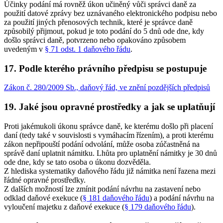
Účinky podání má rovněž úkon učiněný vůči správci daně za
použití datové zprávy bez uznávaného elektronického podpisu nebo
za použití jiných přenosových technik, které je správce daně
způsobilý přijmout, pokud je toto podání do 5 dnů ode dne, kdy
došlo správci daně, potvrzeno nebo opakováno způsobem
uvedeným v
§ 71 odst. 1 daňového řádu
.
17. Podle kterého právního předpisu se postupuje
Zákon č. 280/2009 Sb., daňový řád, ve znění pozdějších předpisů
19. Jaké jsou opravné prostředky a jak se uplatňují
Proti jakémukoli úkonu správce daně, ke kterému došlo při placení
daní (tedy také v souvislosti s vymáhacím řízením), a proti kterému
zákon nepřipouští podání odvolání, může osoba zúčastněná na
správě daní uplatnit námitku. Lhůta pro uplatnění námitky je 30 dnů
ode dne, kdy se tato osoba o úkonu dozvěděla.
Z hlediska systematiky daňového řádu již námitka není řazena mezi
řádné opravné prostředky.
Z dalších možností lze zmínit podání návrhu na zastavení nebo
odklad daňové exekuce (
§ 181 daňového řádu
) a podání návrhu na
vyloučení majetku z daňové exekuce (
§ 179 daňového řádu
).