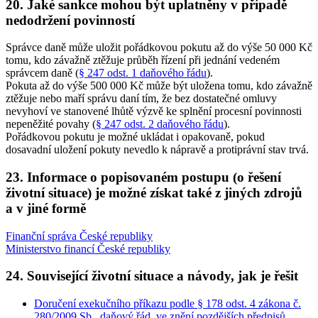
20. Jaké sankce mohou být uplatněny v případě
nedodržení povinností
Správce daně může uložit pořádkovou pokutu až do výše 50 000 Kč
tomu, kdo závažně ztěžuje průběh řízení při jednání vedeném
správcem daně (
§ 247 odst. 1 daňového řádu
).
Pokuta až do výše 500 000 Kč může být uložena tomu, kdo závažně
ztěžuje nebo maří správu daní tím, že bez dostatečné omluvy
nevyhoví ve stanovené lhůtě výzvě ke splnění procesní povinnosti
nepeněžité povahy (
§ 247 odst. 2 daňového řádu
).
Pořádkovou pokutu je možné ukládat i opakovaně, pokud
dosavadní uložení pokuty nevedlo k nápravě a protiprávní stav trvá.
23. Informace o popisovaném postupu (o řešení
životní situace) je možné získat také z jiných zdrojů
a v jiné formě
Finanční správa České republiky
Ministerstvo financí České republiky
24. Související životní situace a návody, jak je řešit
Doručení exekučního příkazu podle § 178 odst. 4 zákona č.
280/2009 Sb., daňový řád, ve znění pozdějších předpisů