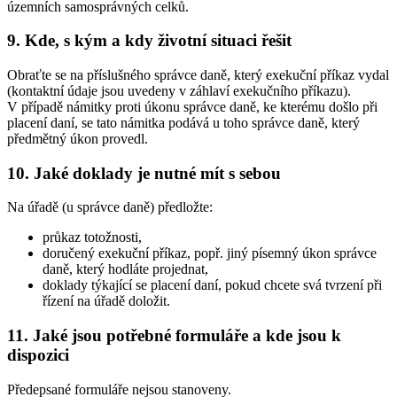
územních samosprávných celků.
9. Kde, s kým a kdy životní situaci řešit
Obraťte se na příslušného správce daně, který exekuční příkaz vydal
(kontaktní údaje jsou uvedeny v záhlaví exekučního příkazu).
V případě námitky proti úkonu správce daně, ke kterému došlo při
placení daní, se tato námitka podává u toho správce daně, který
předmětný úkon provedl.
10. Jaké doklady je nutné mít s sebou
Na úřadě (u správce daně) předložte:
průkaz totožnosti,
doručený exekuční příkaz, popř. jiný písemný úkon správce
daně, který hodláte projednat,
doklady týkající se placení daní, pokud chcete svá tvrzení při
řízení na úřadě doložit.
11. Jaké jsou potřebné formuláře a kde jsou k
dispozici
Předepsané formuláře nejsou stanoveny.