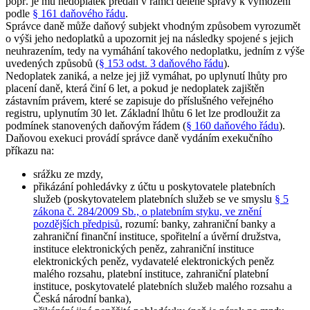
popř. je mu nedoplatek předán v rámci dělené správy k vymožení
podle
§ 161 daňového řádu
.
Správce daně může daňový subjekt vhodným způsobem vyrozumět
o výši jeho nedoplatků a upozornit jej na následky spojené s jejich
neuhrazením, tedy na vymáhání takového nedoplatku, jedním z výše
uvedených způsobů (
§ 153 odst. 3 daňového řádu
).
Nedoplatek zaniká, a nelze jej již vymáhat, po uplynutí lhůty pro
placení daně, která činí 6 let, a pokud je nedoplatek zajištěn
zástavním právem, které se zapisuje do příslušného veřejného
registru, uplynutím 30 let. Základní lhůtu 6 let lze prodloužit za
podmínek stanovených daňovým řádem (
§ 160 daňového řádu
).
Daňovou exekuci provádí správce daně vydáním exekučního
příkazu na:
srážku ze mzdy,
přikázání pohledávky z účtu u poskytovatele platebních
služeb (poskytovatelem platebních služeb se ve smyslu
§ 5
zákona č. 284/2009 Sb., o platebním styku, ve znění
pozdějších předpisů
, rozumí: banky, zahraniční banky a
zahraniční finanční instituce, spořitelní a úvěrní družstva,
instituce elektronických peněz, zahraniční instituce
elektronických peněz, vydavatelé elektronických peněz
malého rozsahu, platební instituce, zahraniční platební
instituce, poskytovatelé platebních služeb malého rozsahu a
Česká národní banka),