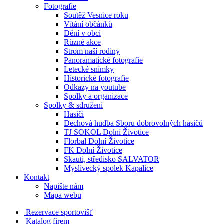
Fotografie
Soutěž Vesnice roku
Vítání občánků
Dění v obci
Různé akce
Strom naší rodiny
Panoramatické fotografie
Letecké snímky
Historické fotografie
Odkazy na youtube
Spolky a organizace
Spolky & sdružení
Hasiči
Dechová hudba Sboru dobrovolných hasičů
TJ SOKOL Dolní Životice
Florbal Dolní Životice
FK Dolní Životice
Skauti, středisko SALVATOR
Myslivecký spolek Kapalice
Kontakt
Napište nám
Mapa webu
Rezervace sportovišť
Katalog firem