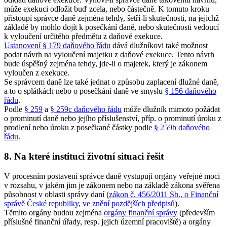
může exekuci odložit buď zcela, nebo částečně. K tomuto kroku
přistoupí správce daně zejména tehdy, šetří-li skutečnosti, na jejichž
základě by mohlo dojít k posečkání daně, nebo skutečnosti vedoucí
k vyloučení určitého předmětu z daňové exekuce.
Ustanovení § 179 daňového řádu
dává dlužníkovi také možnost
podat návrh na vyloučení majetku z daňové exekuce. Tento návrh
bude úspěšný zejména tehdy, jde-li o majetek, který je zákonem
vyloučen z exekuce.
Se správcem daně lze také jednat o způsobu zaplacení dlužné daně,
a to o splátkách nebo o posečkání daně ve smyslu
§ 156 daňového
řádu
.
Podle
§ 259
a
§ 259c daňového řádu
může dlužník mimoto požádat
o prominutí daně nebo jejího příslušenství, příp. o prominutí úroku z
prodlení nebo úroku z posečkané částky podle
§ 259b daňového
řádu
.
8. Na které instituci životní situaci řešit
V procesním postavení správce daně vystupují orgány veřejné moci
v rozsahu, v jakém jim je zákonem nebo na základě zákona svěřena
působnost v oblasti správy daní (
zákon č. 456/2011 Sb., o Finanční
správě České republiky, ve znění pozdějších předpisů
).
Těmito orgány budou zejména
orgány finanční správy
(především
příslušné finanční úřady, resp. jejich územní pracoviště) a orgány