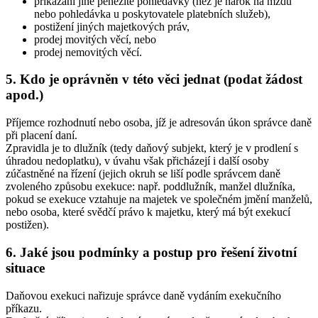
přikázání jiné peněžité pohledávky (než je nárok na mzdu
nebo pohledávka u poskytovatele platebních služeb),
postižení jiných majetkových práv,
prodej movitých věcí, nebo
prodej nemovitých věcí.
5. Kdo je oprávněn v této věci jednat (podat žádost
apod.)
Příjemce rozhodnutí nebo osoba, jíž je adresován úkon správce daně
při placení daní.
Zpravidla je to dlužník (tedy daňový subjekt, který je v prodlení s
úhradou nedoplatku), v úvahu však přicházejí i další osoby
zúčastněné na řízení (jejich okruh se liší podle správcem daně
zvoleného způsobu exekuce: např. poddlužník, manžel dlužníka,
pokud se exekuce vztahuje na majetek ve společném jmění manželů,
nebo osoba, které svědčí právo k majetku, který má být exekucí
postižen).
6. Jaké jsou podmínky a postup pro řešení životní
situace
Daňovou exekuci nařizuje správce daně vydáním exekučního
příkazu.