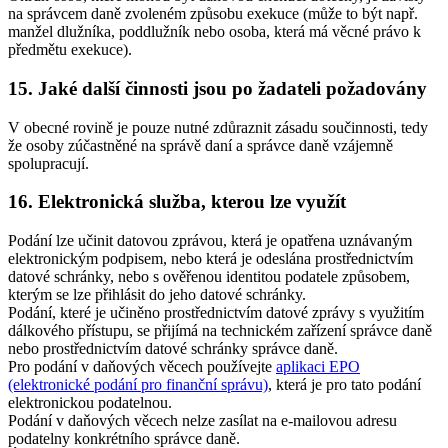
na správcem daně zvoleném způsobu exekuce (může to být např.
manžel dlužníka, poddlužník nebo osoba, která má věcné právo k
předmětu exekuce).
15. Jaké další činnosti jsou po žadateli požadovány
V obecné rovině je pouze nutné zdůraznit zásadu součinnosti, tedy
že osoby zúčastněné na správě daní a správce daně vzájemně
spolupracují.
16. Elektronická služba, kterou lze využít
Podání lze učinit datovou zprávou, která je opatřena uznávaným
elektronickým podpisem, nebo která je odeslána prostřednictvím
datové schránky, nebo s ověřenou identitou podatele způsobem,
kterým se lze přihlásit do jeho datové schránky.
Podání, které je učiněno prostřednictvím datové zprávy s využitím
dálkového přístupu, se přijímá na technickém zařízení správce daně
nebo prostřednictvím datové schránky správce daně.
Pro podání v daňových věcech používejte
aplikaci EPO
(elektronické podání pro finanční správu)
, která je pro tato podání
elektronickou podatelnou.
Podání v daňových věcech nelze zasílat na e-mailovou adresu
podatelny konkrétního správce daně.