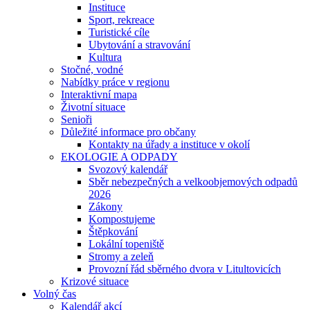
Instituce
Sport, rekreace
Turistické cíle
Ubytování a stravování
Kultura
Stočné, vodné
Nabídky práce v regionu
Interaktivní mapa
Životní situace
Senioři
Důležité informace pro občany
Kontakty na úřady a instituce v okolí
EKOLOGIE A ODPADY
Svozový kalendář
Sběr nebezpečných a velkoobjemových odpadů
2026
Zákony
Kompostujeme
Štěpkování
Lokální topeniště
Stromy a zeleň
Provozní řád sběrného dvora v Litultovicích
Krizové situace
Volný čas
Kalendář akcí