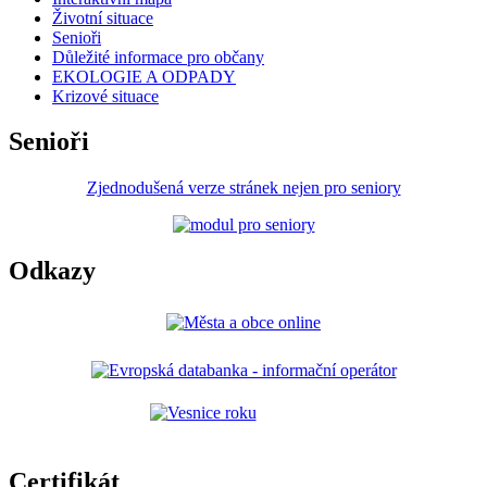
Životní situace
Senioři
Důležité informace pro občany
EKOLOGIE A ODPADY
Krizové situace
Senioři
Zjednodušená verze stránek nejen pro seniory
Odkazy
Certifikát