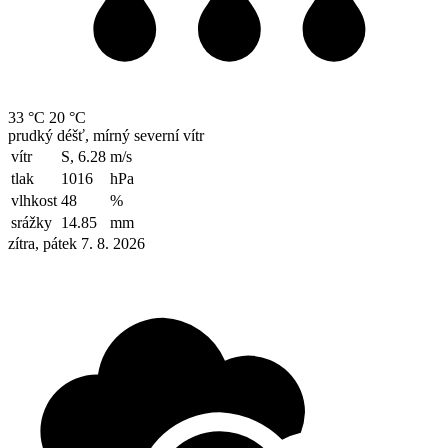
33 °C
20 °C
prudký déšť, mírný severní vítr
vítr
S, 6.28
m/s
tlak
1016
hPa
vlhkost
48
%
srážky
14.85
mm
zítra, pátek 7. 8. 2026