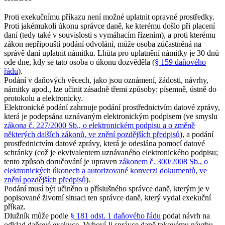
Proti exekučnímu příkazu není možné uplatnit opravné prostředky.
Proti jakémukoli úkonu správce daně, ke kterému došlo při placení
daní (tedy také v souvislosti s vymáhacím řízením), a proti kterému
zákon nepřipouští podání odvolání, může osoba zúčastněná na
správě daní uplatnit námitku. Lhůta pro uplatnění námitky je 30 dnů
ode dne, kdy se tato osoba o úkonu dozvěděla (
§ 159 daňového
řádu
).
Podání v daňových věcech, jako jsou oznámení, žádosti, návrhy,
námitky apod., lze učinit zásadně třemi způsoby: písemně, ústně do
protokolu a elektronicky.
Elektronické podání zahrnuje podání prostřednictvím datové zprávy,
která je podepsána uznávaným elektronickým podpisem (ve smyslu
zákona č. 227/2000 Sb., o elektronickém podpisu a o změně
některých dalších zákonů, ve znění pozdějších předpisů
), a podání
prostřednictvím datové zprávy, která je odeslána pomocí datové
schránky (což je ekvivalentem uznávaného elektronického podpisu;
tento způsob doručování je upraven
zákonem č. 300/2008 Sb., o
elektronických úkonech a autorizované konverzi dokumentů, ve
znění pozdějších předpisů
).
Podání musí být učiněno u příslušného správce daně, kterým je v
popisované životní situaci ten správce daně, který vydal exekuční
příkaz.
Dlužník může podle
§ 181 odst. 1 daňového řádu
podat návrh na
odklad daňové exekuce. Vyhoví-li správce daně takovému návrhu,