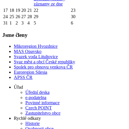
záznamy ze dne
17
18
19
20
21
22
23
24
25
26
27
28
29
30
31
1
2
3
4
5
6
Jsme členy
Mikroregion Hvozdnice
MAS Opavsko
Svazek voda Litultovice
Svaz měst a obcí České republiky
Spolek pro obnovu venkova ČR
Euroregion Silesia
APSS ČR
Úřad
Úřední deska
e-podatelna
Povinné informace
Czech POINT
Zastupitelstvo obce
Rychlé odkazy
Historie
Osobnosti obce