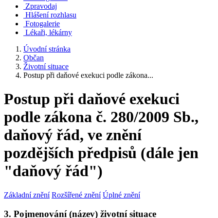
Zpravodaj
Hlášení rozhlasu
Fotogalerie
Lékaři, lékárny
Úvodní stránka
Občan
Životní situace
Postup při daňové exekuci podle zákona...
Postup při daňové exekuci
podle zákona č. 280/2009 Sb.,
daňový řád, ve znění
pozdějších předpisů (dále jen
"daňový řád")
Základní znění
Rozšířené znění
Úplné znění
3. Pojmenování (název) životní situace