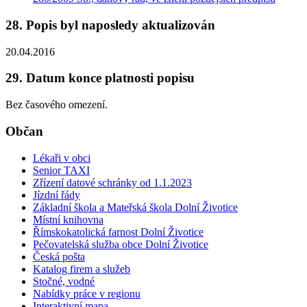
28. Popis byl naposledy aktualizován
20.04.2016
29. Datum konce platnosti popisu
Bez časového omezení.
Občan
Lékaři v obci
Senior TAXI
Zřízení datové schránky od 1.1.2023
Jízdní řády
Základní škola a Mateřská škola Dolní Životice
Místní knihovna
Římskokatolická farnost Dolní Životice
Pečovatelská služba obce Dolní Životice
Česká pošta
Katalog firem a služeb
Stočné, vodné
Nabídky práce v regionu
Interaktivní mapa