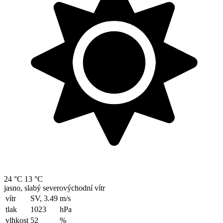
24 °C
13 °C
jasno, slabý severovýchodní vítr
vítr
SV, 3.49
m/s
tlak
1023
hPa
vlhkost
52
%