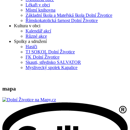
Lékaři v obci
Místní knihovna
Základní škola a Mateřská škola Dolní Životice
Římskokatolická farnost Dolní Životice
Kultura v obci
Kalendář akcí
Různé akce
Spolky a sdružení
Hasiči
TJ SOKOL Dolní Životice
FK Dolní Životice
Skauti, středisko SALVATOR
Myslivecký spolek Kapalice
mapa