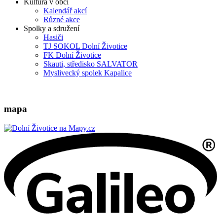
Kultura v obci
Kalendář akcí
Různé akce
Spolky a sdružení
Hasiči
TJ SOKOL Dolní Životice
FK Dolní Životice
Skauti, středisko SALVATOR
Myslivecký spolek Kapalice
mapa