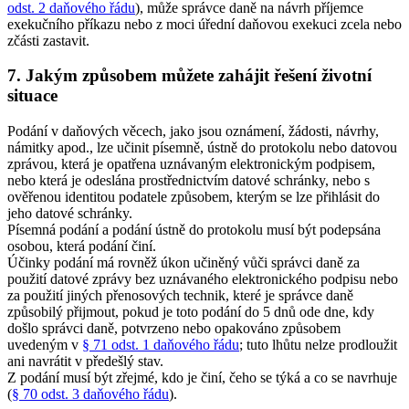
odst. 2 daňového řádu
), může správce daně na návrh příjemce
exekučního příkazu nebo z moci úřední daňovou exekuci zcela nebo
zčásti zastavit.
7. Jakým způsobem můžete zahájit řešení životní
situace
Podání v daňových věcech, jako jsou oznámení, žádosti, návrhy,
námitky apod., lze učinit písemně, ústně do protokolu nebo datovou
zprávou, která je opatřena uznávaným elektronickým podpisem,
nebo která je odeslána prostřednictvím datové schránky, nebo s
ověřenou identitou podatele způsobem, kterým se lze přihlásit do
jeho datové schránky.
Písemná podání a podání ústně do protokolu musí být podepsána
osobou, která podání činí.
Účinky podání má rovněž úkon učiněný vůči správci daně za
použití datové zprávy bez uznávaného elektronického podpisu nebo
za použití jiných přenosových technik, které je správce daně
způsobilý přijmout, pokud je toto podání do 5 dnů ode dne, kdy
došlo správci daně, potvrzeno nebo opakováno způsobem
uvedeným v
§ 71 odst. 1 daňového řádu
; tuto lhůtu nelze prodloužit
ani navrátit v předešlý stav.
Z podání musí být zřejmé, kdo je činí, čeho se týká a co se navrhuje
(
§ 70 odst. 3 daňového řádu
).