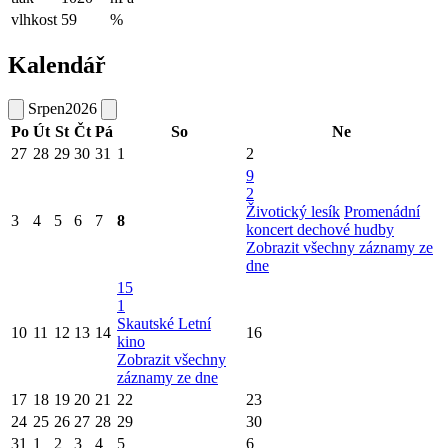
vlhkost
59
%
Kalendář
Srpen
2026
Po
Út
St
Čt
Pá
So
Ne
27
28
29
30
31
1
2
9
2
Životický lesík
Promenádní
3
4
5
6
7
8
koncert dechové hudby
Zobrazit všechny záznamy ze
dne
15
1
Skautské Letní
10
11
12
13
14
16
kino
Zobrazit všechny
záznamy ze dne
17
18
19
20
21
22
23
24
25
26
27
28
29
30
31
1
2
3
4
5
6