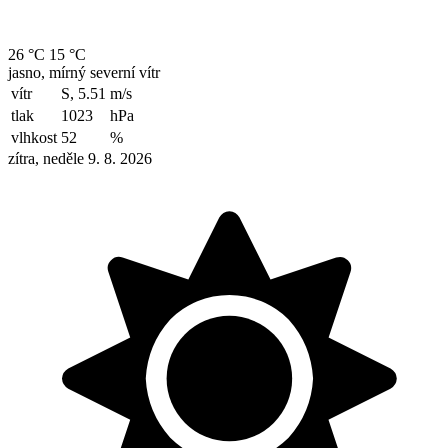
26 °C
15 °C
jasno, mírný severní vítr
vítr
S, 5.51
m/s
tlak
1023
hPa
vlhkost
52
%
zítra, neděle 9. 8. 2026