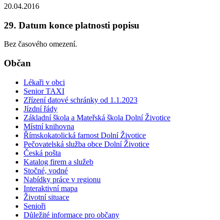
20.04.2016
29. Datum konce platnosti popisu
Bez časového omezení.
Občan
Lékaři v obci
Senior TAXI
Zřízení datové schránky od 1.1.2023
Jízdní řády
Základní škola a Mateřská škola Dolní Životice
Místní knihovna
Římskokatolická farnost Dolní Životice
Pečovatelská služba obce Dolní Životice
Česká pošta
Katalog firem a služeb
Stočné, vodné
Nabídky práce v regionu
Interaktivní mapa
Životní situace
Senioři
Důležité informace pro občany