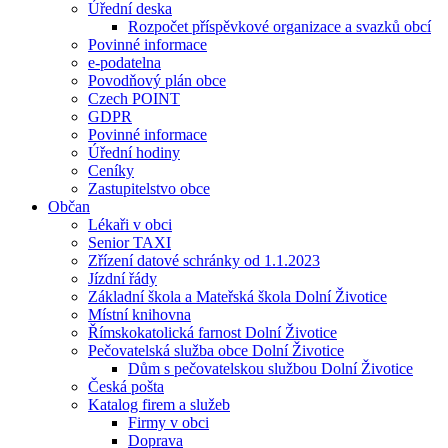
Úřední deska
Rozpočet příspěvkové organizace a svazků obcí
Povinné informace
e-podatelna
Povodňový plán obce
Czech POINT
GDPR
Povinné informace
Úřední hodiny
Ceníky
Zastupitelstvo obce
Občan
Lékaři v obci
Senior TAXI
Zřízení datové schránky od 1.1.2023
Jízdní řády
Základní škola a Mateřská škola Dolní Životice
Místní knihovna
Římskokatolická farnost Dolní Životice
Pečovatelská služba obce Dolní Životice
Dům s pečovatelskou službou Dolní Životice
Česká pošta
Katalog firem a služeb
Firmy v obci
Doprava