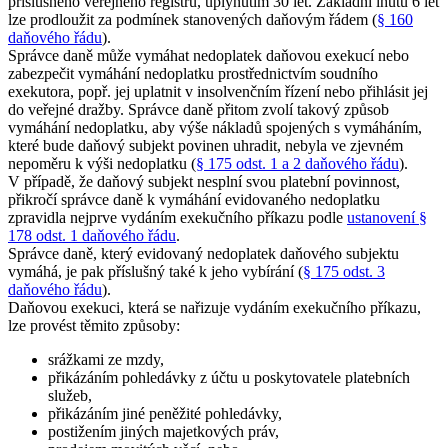
příslušného veřejného registru, uplynutím 30 let. Základní lhůtu 6 let
lze prodloužit za podmínek stanovených daňovým řádem (
§ 160
daňového řádu
).
Správce daně může vymáhat nedoplatek daňovou exekucí nebo
zabezpečit vymáhání nedoplatku prostřednictvím soudního
exekutora, popř. jej uplatnit v insolvenčním řízení nebo přihlásit jej
do veřejné dražby. Správce daně přitom zvolí takový způsob
vymáhání nedoplatku, aby výše nákladů spojených s vymáháním,
které bude daňový subjekt povinen uhradit, nebyla ve zjevném
nepoměru k výši nedoplatku (
§ 175 odst. 1 a 2 daňového řádu
).
V případě, že daňový subjekt nesplní svou platební povinnost,
přikročí správce daně k vymáhání evidovaného nedoplatku
zpravidla nejprve vydáním exekučního příkazu podle
ustanovení §
178 odst. 1 daňového řádu
.
Správce daně, který evidovaný nedoplatek daňového subjektu
vymáhá, je pak příslušný také k jeho vybírání (
§ 175 odst. 3
daňového řádu
).
Daňovou exekuci, která se nařizuje vydáním exekučního příkazu,
lze provést těmito způsoby:
srážkami ze mzdy,
přikázáním pohledávky z účtu u poskytovatele platebních
služeb,
přikázáním jiné peněžité pohledávky,
postižením jiných majetkových práv,