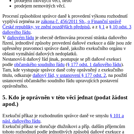
prodejem movitých věcí, nebo
prodejem nemovitých věcí.
Procesní způsobilost správce daně k provedení výkonu rozhodnutí
vyplývá zejména ze
zákona č. 456/2011 Sb., o Finanční správě
České republiky, ve znění pozdějších předpisů
, a z
§ 1
a
§ 10 odst. 3
daňového řádu
.
V
daňovém řádu
je obecně definována procesní stránka daňového
řízení, jednotlivé způsoby provedení daňové exekuce a dále jsou zde
upřesněny pravomoci správce daně, jakožto exekučního orgánu v
oblasti vymáhání daňových nedoplatků.
Nestanoví-li daňový řád jinak, postupuje se při daňové exekuci
podle
občanského soudního řádu
(
§ 177 odst. 1 daňového řádu
).
Tam, kde vystupuje správce daně coby oprávněný z exekučního
titulu, odkazuje
daňový řád, v ustanovení § 177 odst. 2
, na použití
ustanovení občanského soudního řádu upravujících postavení
oprávněného.
5. Kdo je oprávněn v této věci jednat (podat žádost
apod.)
Exekuční příkaz je rozhodnutím správce daně ve smyslu
§ 101 a
násl. daňového řádu
.
Exekuční příkaz se doručuje dlužníkovi a příp. dalším příjemcům
tohoto rozhodnutí podle jednotlivých způsobů daňové exekuce a