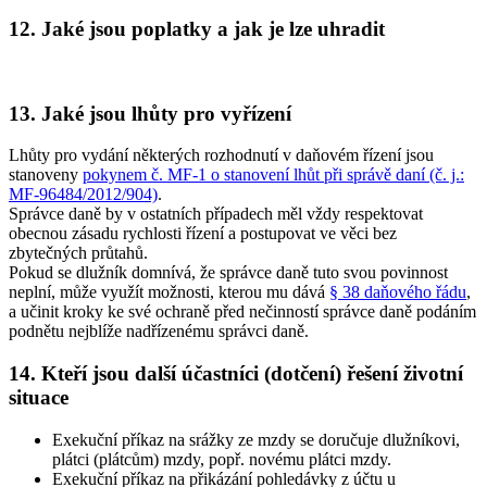
12. Jaké jsou poplatky a jak je lze uhradit
13. Jaké jsou lhůty pro vyřízení
Lhůty pro vydání některých rozhodnutí v daňovém řízení jsou
stanoveny
pokynem č. MF-1 o stanovení lhůt při správě daní (č. j.:
MF-96484/2012/904)
.
Správce daně by v ostatních případech měl vždy respektovat
obecnou zásadu rychlosti řízení a postupovat ve věci bez
zbytečných průtahů.
Pokud se dlužník domnívá, že správce daně tuto svou povinnost
neplní, může využít možnosti, kterou mu dává
§ 38 daňového řádu
,
a učinit kroky ke své ochraně před nečinností správce daně podáním
podnětu nejblíže nadřízenému správci daně.
14. Kteří jsou další účastníci (dotčení) řešení životní
situace
Exekuční příkaz na srážky ze mzdy se doručuje dlužníkovi,
plátci (plátcům) mzdy, popř. novému plátci mzdy
.
Exekuční příkaz na přikázání pohledávky z účtu u