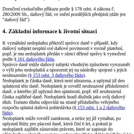
Doručení exekučního příkazu podle § 178 odst. 4 zákona č.
280/2009 Sb., daňový řád, ve znění pozdějších předpisů (dále jen
"daňový řád")
4. Základní informace k životní situaci
K vymáhání nedoplatku přikročí správce daně v případě, kdy
daňový subjekt nesplní své daňové povinnosti v rovině platební,
popř. je mu nedoplatek předán v rámci dělené správy k vymožení
podle
§ 161 daňového řádu
.
Správce daně může daňový subjekt vhodným způsobem vyrozumět
o výši jeho nedoplatků a upozornit jej na následky spojené s jejich
neuhrazením (
§ 153 odst. 3 daňového řádu
).
Nedoplatek je částka daně, která není uhrazena, a uplynul již den
splatnosti této daně. Nedoplatek je rovněž neuhrazené příslušenství
daně, u kterého již uplynul den splatnosti, popř. též neuhrazená
částka zajištěné daně. Nedoplatek hradí dlužník jako svůj daňový
dluh. Tomuto dluhu odpovídá na straně příslušného veřejného
rozpočtu splatná daňová pohledávka (
§ 153 odst. 1 a 2 daňového
řádu
).
Nedoplatek může rovněž zaniknout, a nelze jej již vymáhat, po
uplynutí lhůty pro placení daně, která činí 6 let, a pokud je
nedoplatek zajištěn zástavním právem, které se zapisuje do