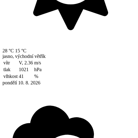
28 °C
15 °C
jasno, východní větřík
vítr
V, 2.36
m/s
tlak
1021
hPa
vlhkost
41
%
pondělí 10. 8. 2026