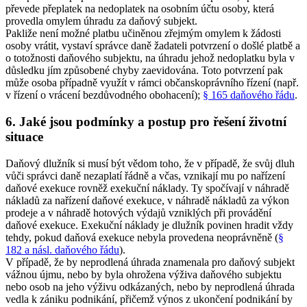
převede přeplatek na nedoplatek na osobním účtu osoby, která
provedla omylem úhradu za daňový subjekt.
Pakliže není možné platbu učiněnou zřejmým omylem k žádosti
osoby vrátit, vystaví správce daně žadateli potvrzení o došlé platbě a
o totožnosti daňového subjektu, na úhradu jehož nedoplatku byla v
důsledku jím způsobené chyby zaevidována. Toto potvrzení pak
může osoba případně využít v rámci občanskoprávního řízení (např.
v řízení o vrácení bezdůvodného obohacení);
§ 165 daňového řádu
.
6. Jaké jsou podmínky a postup pro řešení životní
situace
Daňový dlužník si musí být vědom toho, že v případě, že svůj dluh
vůči správci daně nezaplatí řádně a včas, vznikají mu po nařízení
daňové exekuce rovněž exekuční náklady. Ty spočívají v náhradě
nákladů za nařízení daňové exekuce, v náhradě nákladů za výkon
prodeje a v náhradě hotových výdajů vzniklých při provádění
daňové exekuce. Exekuční náklady je dlužník povinen hradit vždy
tehdy, pokud daňová exekuce nebyla provedena neoprávněně (
§
182 a násl. daňového řádu
).
V případě, že by neprodlená úhrada znamenala pro daňový subjekt
vážnou újmu, nebo by byla ohrožena výživa daňového subjektu
nebo osob na jeho výživu odkázaných, nebo by neprodlená úhrada
vedla k zániku podnikání, přičemž výnos z ukončení podnikání by