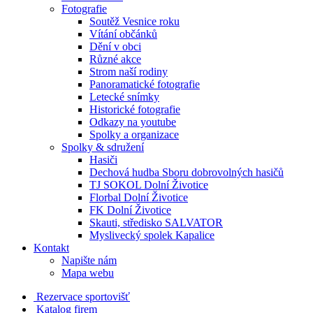
Fotografie
Soutěž Vesnice roku
Vítání občánků
Dění v obci
Různé akce
Strom naší rodiny
Panoramatické fotografie
Letecké snímky
Historické fotografie
Odkazy na youtube
Spolky a organizace
Spolky & sdružení
Hasiči
Dechová hudba Sboru dobrovolných hasičů
TJ SOKOL Dolní Životice
Florbal Dolní Životice
FK Dolní Životice
Skauti, středisko SALVATOR
Myslivecký spolek Kapalice
Kontakt
Napište nám
Mapa webu
Rezervace sportovišť
Katalog firem