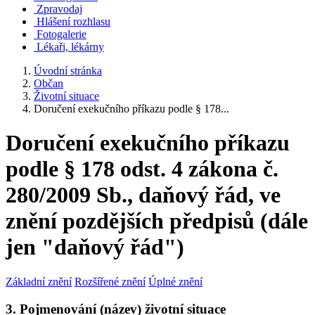
Zpravodaj
Hlášení rozhlasu
Fotogalerie
Lékaři, lékárny
Úvodní stránka
Občan
Životní situace
Doručení exekučního příkazu podle § 178...
Doručení exekučního příkazu
podle § 178 odst. 4 zákona č.
280/2009 Sb., daňový řád, ve
znění pozdějších předpisů (dále
jen "daňový řád")
Základní znění
Rozšířené znění
Úplné znění
3. Pojmenování (název) životní situace