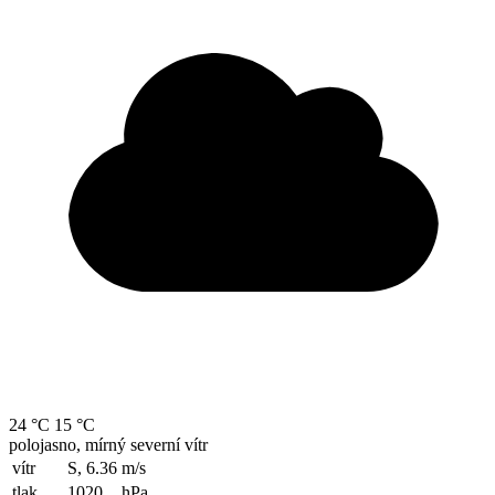
24 °C
15 °C
polojasno, mírný severní vítr
vítr
S, 6.36
m/s
tlak
1020
hPa