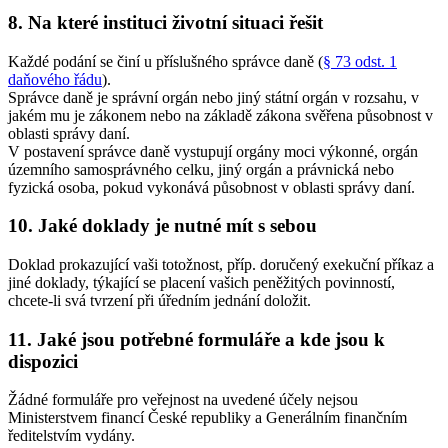
8. Na které instituci životní situaci řešit
Každé podání se činí u příslušného správce daně (
§ 73 odst. 1
daňového řádu
).
Správce daně je správní orgán nebo jiný státní orgán v rozsahu, v
jakém mu je zákonem nebo na základě zákona svěřena působnost v
oblasti správy daní.
V postavení správce daně vystupují orgány moci výkonné, orgán
územního samosprávného celku, jiný orgán a právnická nebo
fyzická osoba, pokud vykonává působnost v oblasti správy daní.
10. Jaké doklady je nutné mít s sebou
Doklad prokazující vaši totožnost, příp. doručený exekuční příkaz a
jiné doklady, týkající se placení vašich peněžitých povinností,
chcete-li svá tvrzení při úředním jednání doložit.
11. Jaké jsou potřebné formuláře a kde jsou k
dispozici
Žádné formuláře pro veřejnost na uvedené účely nejsou
Ministerstvem financí České republiky a Generálním finančním
ředitelstvím vydány.