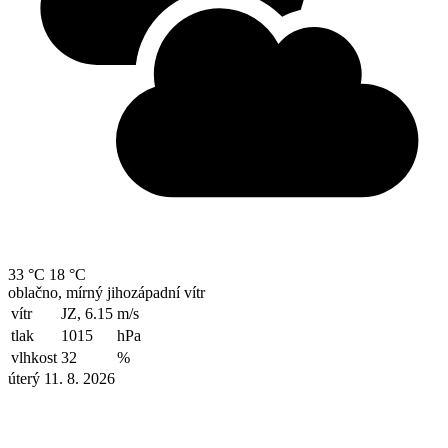
33 °C
18 °C
oblačno, mírný jihozápadní vítr
vítr
JZ, 6.15
m/s
tlak
1015
hPa
vlhkost
32
%
úterý 11. 8. 2026