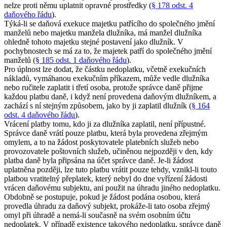
nelze proti němu uplatnit opravné prostředky (
§ 178 odst. 4
daňového řádu
).
Týká-li se daňová exekuce majetku patřícího do společného jmění
manželů nebo majetku manžela dlužníka, má manžel dlužníka
ohledně tohoto majetku stejné postavení jako dlužník. V
pochybnostech se má za to, že majetek patří do společného jmění
manželů (
§ 185 odst. 1 daňového řádu
).
Pro úplnost lze dodat, že částku nedoplatku, včetně exekučních
nákladů, vymáhanou exekučním příkazem, může vedle dlužníka
nebo ručitele zaplatit i třetí osoba, protože správce daně přijme
každou platbu daně, i když není provedena daňovým dlužníkem, a
zachází s ní stejným způsobem, jako by ji zaplatil dlužník (
§ 164
odst. 4 daňového řádu
).
Vrácení platby tomu, kdo ji za dlužníka zaplatil, není přípustné.
Správce daně vrátí pouze platbu, která byla provedena zřejmým
omylem, a to na žádost poskytovatele platebních služeb nebo
provozovatele poštovních služeb, učiněnou nejpozději v den, kdy
platba daně byla připsána na účet správce daně. Je-li žádost
uplatněna později, lze tuto platbu vrátit pouze tehdy, vznikl-li touto
platbou vratitelný přeplatek, který nebyl do dne vyřízení žádosti
vrácen daňovému subjektu, ani použit na úhradu jiného nedoplatku.
Obdobně se postupuje, pokud je žádost podána osobou, která
provedla úhradu za daňový subjekt, prokáže-li tato osoba zřejmý
omyl při úhradě a nemá-li současně na svém osobním účtu
nedoplatek. V případě existence takového nedoplatku, správce daně