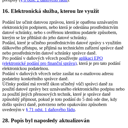
16. Elektronická služba, kterou lze využít
Podání lze učinit datovou zprávou, která je opatřena uznávaným
elektronickým podpisem, nebo která je odeslána prostřednictvím
datové schránky, nebo s ověřenou identitou podatele způsobem,
kterým se lze přihlásit do jeho datové schránky.
Podání, které je učiněno prostřednictvím datové zprávy s využitím
dálkového přístupu, se přijímá na technickém zařízení správce daně
nebo prostřednictvím datové schránky správce daně.
Pro podání v daňových věcech používejte
aplikaci EPO
(elektronické podání pro finanční správu)
, která je pro tato podání
elektronickou podatelnou.
Podání v daňových věcech nelze zasílat na e-mailovou adresu
podatelny konkrétního správce daně.
Účinky podání má rovněž úkon učiněný vůči správci daně za
použití datové zprávy bez uznávaného elektronického podpisu nebo
za použití jiných přenosových technik, které je správce daně
způsobilý přijmout, pokud je toto podání do 5 dnů ode dne, kdy
došlo správci daně, potvrzeno nebo opakováno způsobem
uvedeným v
§ 71 odst. 1 daňového řádu
.
28. Popis byl naposledy aktualizován