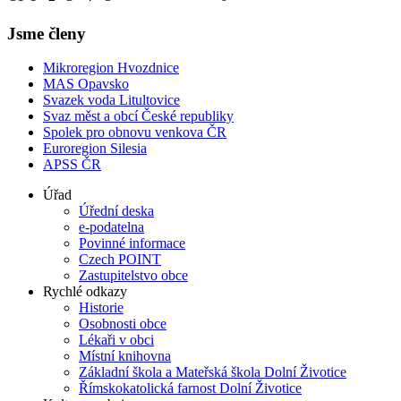
Jsme členy
Mikroregion Hvozdnice
MAS Opavsko
Svazek voda Litultovice
Svaz měst a obcí České republiky
Spolek pro obnovu venkova ČR
Euroregion Silesia
APSS ČR
Úřad
Úřední deska
e-podatelna
Povinné informace
Czech POINT
Zastupitelstvo obce
Rychlé odkazy
Historie
Osobnosti obce
Lékaři v obci
Místní knihovna
Základní škola a Mateřská škola Dolní Životice
Římskokatolická farnost Dolní Životice