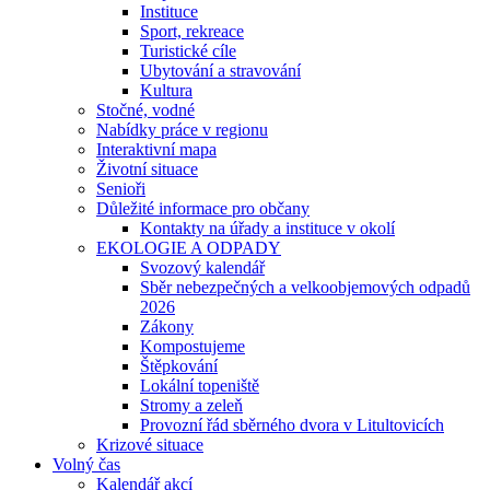
Instituce
Sport, rekreace
Turistické cíle
Ubytování a stravování
Kultura
Stočné, vodné
Nabídky práce v regionu
Interaktivní mapa
Životní situace
Senioři
Důležité informace pro občany
Kontakty na úřady a instituce v okolí
EKOLOGIE A ODPADY
Svozový kalendář
Sběr nebezpečných a velkoobjemových odpadů
2026
Zákony
Kompostujeme
Štěpkování
Lokální topeniště
Stromy a zeleň
Provozní řád sběrného dvora v Litultovicích
Krizové situace
Volný čas
Kalendář akcí