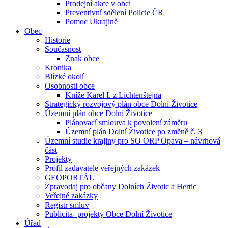
Prodejní akce v obci
Preventivní sdělení Policie ČR
Pomoc Ukrajině
Obec
Historie
Současnost
Znak obce
Kronika
Blízké okolí
Osobnosti obce
Kníže Karel I. z Lichtenštejna
Strategický rozvojový plán obce Dolní Životice
Územní plán obce Dolní Životice
Plánovací smlouva k povolení záměru
Územní plán Dolní Životice po změně č. 3
Územní studie krajiny pro SO ORP Opava – návrhová
část
Projekty
Profil zadavatele veřejných zakázek
GEOPORTÁL
Zpravodaj pro občany Dolních Životic a Hertic
Veřejné zakázky
Registr smluv
Publicita- projekty Obce Dolní Životice
Úřad