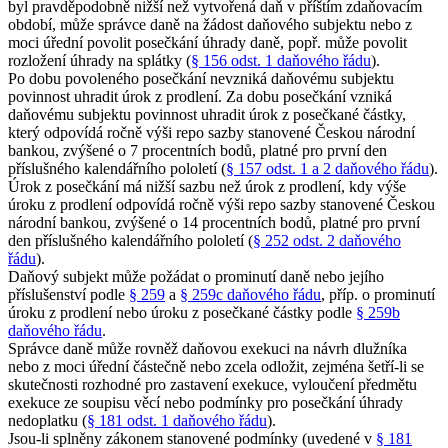
byl pravděpodobně nižší než vytvořená daň v příštím zdaňovacím
období, může správce daně na žádost daňového subjektu nebo z
moci úřední povolit posečkání úhrady daně, popř. může povolit
rozložení úhrady na splátky (
§ 156 odst. 1 daňového řádu
).
Po dobu povoleného posečkání nevzniká daňovému subjektu
povinnost uhradit úrok z prodlení. Za dobu posečkání vzniká
daňovému subjektu povinnost uhradit úrok z posečkané částky,
který odpovídá ročně výši repo sazby stanovené Českou národní
bankou, zvýšené o 7 procentních bodů, platné pro první den
příslušného kalendářního pololetí (
§ 157 odst. 1 a 2 daňového řádu
).
Úrok z posečkání má nižší sazbu než úrok z prodlení, kdy výše
úroku z prodlení odpovídá ročně výši repo sazby stanovené Českou
národní bankou, zvýšené o 14 procentních bodů, platné pro první
den příslušného kalendářního pololetí (
§ 252 odst. 2 daňového
řádu
).
Daňový subjekt může požádat o prominutí daně nebo jejího
příslušenství podle
§ 259
a
§ 259c daňového řádu
, příp. o prominutí
úroku z prodlení nebo úroku z posečkané částky podle
§ 259b
daňového řádu
.
Správce daně může rovněž daňovou exekuci na návrh dlužníka
nebo z moci úřední částečně nebo zcela odložit, zejména šetří-li se
skutečnosti rozhodné pro zastavení exekuce, vyloučení předmětu
exekuce ze soupisu věcí nebo podmínky pro posečkání úhrady
nedoplatku (
§ 181 odst. 1 daňového řádu
).
Jsou-li splněny zákonem stanovené podmínky (uvedené v
§ 181