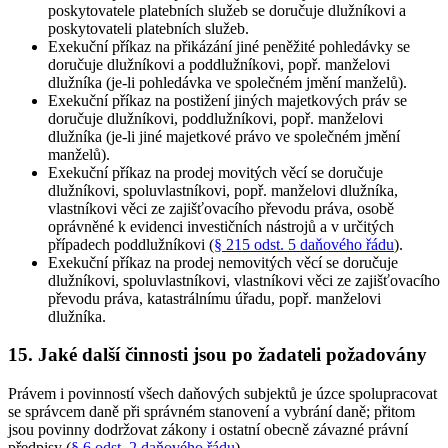
poskytovatele platebních služeb se doručuje dlužníkovi a
poskytovateli platebních služeb
.
Exekuční příkaz na přikázání jiné peněžité pohledávky se
doručuje dlužníkovi a poddlužníkovi, popř. manželovi
dlužníka (je-li pohledávka ve společném jmění manželů)
.
Exekuční příkaz na postižení jiných majetkových práv se
doručuje dlužníkovi, poddlužníkovi, popř. manželovi
dlužníka (je-li jiné majetkové právo ve společném jmění
manželů)
.
Exekuční příkaz na prodej movitých věcí se doručuje
dlužníkovi, spoluvlastníkovi, popř. manželovi dlužníka,
vlastníkovi věci ze zajišťovacího převodu práva, osobě
oprávněné k evidenci investičních nástrojů a v určitých
případech poddlužníkovi (
§ 215 odst. 5 daňového řádu
)
.
Exekuční příkaz na prodej nemovitých věcí se doručuje
dlužníkovi, spoluvlastníkovi, vlastníkovi věci ze zajišťovacího
převodu práva, katastrálnímu úřadu, popř. manželovi
dlužníka
.
15. Jaké další činnosti jsou po žadateli požadovány
Právem i povinností všech daňových subjektů je úzce spolupracovat
se správcem daně při správném stanovení a vybrání daně; přitom
jsou povinny dodržovat zákony i ostatní obecně závazné právní
předpisy (
§ 6 odst. 2 daňového řádu
).