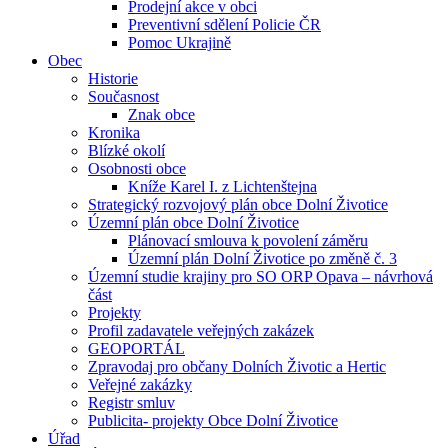
Prodejní akce v obci
Preventivní sdělení Policie ČR
Pomoc Ukrajině
Obec
Historie
Současnost
Znak obce
Kronika
Blízké okolí
Osobnosti obce
Kníže Karel I. z Lichtenštejna
Strategický rozvojový plán obce Dolní Životice
Územní plán obce Dolní Životice
Plánovací smlouva k povolení záměru
Územní plán Dolní Životice po změně č. 3
Územní studie krajiny pro SO ORP Opava – návrhová
část
Projekty
Profil zadavatele veřejných zakázek
GEOPORTÁL
Zpravodaj pro občany Dolních Životic a Hertic
Veřejné zakázky
Registr smluv
Publicita- projekty Obce Dolní Životice
Úřad