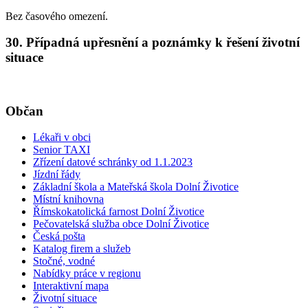
Bez časového omezení.
30. Případná upřesnění a poznámky k řešení životní
situace
Občan
Lékaři v obci
Senior TAXI
Zřízení datové schránky od 1.1.2023
Jízdní řády
Základní škola a Mateřská škola Dolní Životice
Místní knihovna
Římskokatolická farnost Dolní Životice
Pečovatelská služba obce Dolní Životice
Česká pošta
Katalog firem a služeb
Stočné, vodné
Nabídky práce v regionu
Interaktivní mapa
Životní situace