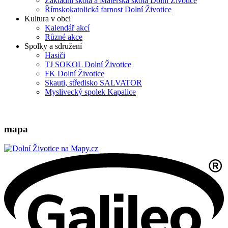
Základní škola a Mateřská škola Dolní Životice
Římskokatolická farnost Dolní Životice
Kultura v obci
Kalendář akcí
Různé akce
Spolky a sdružení
Hasiči
TJ SOKOL Dolní Životice
FK Dolní Životice
Skauti, středisko SALVATOR
Myslivecký spolek Kapalice
mapa