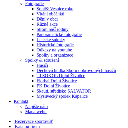
Fotografie
Soutěž Vesnice roku
Vítání občánků
Dění v obci
Různé akce
Strom naší rodiny
Panoramatické fotografie
Letecké snímky
Historické fotografie
Odkazy na youtube
Spolky a organizace
Spolky & sdružení
Hasiči
Dechová hudba Sboru dobrovolných hasičů
TJ SOKOL Dolní Životice
Florbal Dolní Životice
FK Dolní Životice
Skauti, středisko SALVATOR
Myslivecký spolek Kapalice
Kontakt
Napište nám
Mapa webu
Rezervace sportovišť
Katalog firem