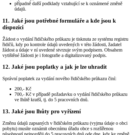
případně další podklady vztahující se k oznámené změně
údajů.
11. Jaké jsou potřebné formuláře a kde jsou k
dispozici
Žádost o vydání řidičského průkazu je tisknuta ze systému registru
řidičů, kdy po kontrole údajů uvedených v této žádosti, žadatel
žádost a údaje v ní uvedené stvrzuje svým podpisem. Obsahem
vytištěné žádosti je i fotografie a digitalizovaný podpis.
12. Jaké jsou poplatky a jak je lze uhradit
Správní poplatek za vydání nového řidičského průkazu činí:
200,- Kč
700,- Kč v případě požadavku o vydání řidičského průkazu
ve lhůtě kratší, tj. do 5 pracovních dnů.
13. Jaké jsou lhůty pro vyřízení
Změnu údajů zapsaných v řidičském průkazu (vyjma údaje o obci
pobytu) musíte oznámit obecnímu úřadu obce s rozšířenou
působností nejpozději do 5 pracovních dnů ode dne, kdy ke změně