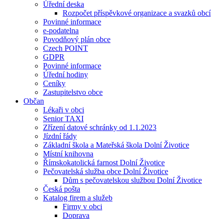
Úřední deska
Rozpočet příspěvkové organizace a svazků obcí
Povinné informace
e-podatelna
Povodňový plán obce
Czech POINT
GDPR
Povinné informace
Úřední hodiny
Ceníky
Zastupitelstvo obce
Občan
Lékaři v obci
Senior TAXI
Zřízení datové schránky od 1.1.2023
Jízdní řády
Základní škola a Mateřská škola Dolní Životice
Místní knihovna
Římskokatolická farnost Dolní Životice
Pečovatelská služba obce Dolní Životice
Dům s pečovatelskou službou Dolní Životice
Česká pošta
Katalog firem a služeb
Firmy v obci
Doprava