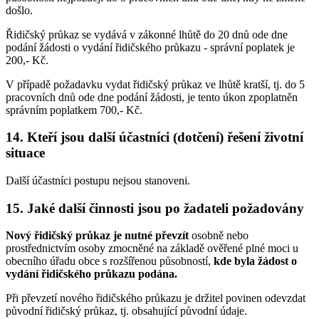
došlo.
Řidičský průkaz se vydává v zákonné lhůtě do 20 dnů ode dne
podání žádosti o vydání řidičského průkazu - správní poplatek je
200,- Kč.
V případě požadavku vydat řidičský průkaz ve lhůtě kratší, tj. do 5
pracovních dnů ode dne podání žádosti, je tento úkon zpoplatněn
správním poplatkem 700,- Kč.
14. Kteří jsou další účastníci (dotčení) řešení životní
situace
Další účastníci postupu nejsou stanoveni.
15. Jaké další činnosti jsou po žadateli požadovány
Nový řidičský průkaz je nutné převzít
osobně nebo
prostřednictvím osoby zmocněné na základě ověřené plné moci u
obecního úřadu obce s rozšířenou působností,
kde byla žádost o
vydání řidičského průkazu podána.
Při převzetí nového řidičského průkazu je držitel povinen odevzdat
původní řidičský průkaz, tj. obsahující původní údaje.