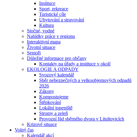
Instituce
Sport, rekreace
Turistické cíle
Ubytování a stravování
Kultura
Stočné, vodné
Nabídky práce v regionu
Interaktivní mapa
Životní situace
Senioři
Důležité informace pro občany
Kontakty na úřady a instituce v okolí
EKOLOGIE A ODPADY
Svozový kalendář
Sběr nebezpečných a velkoobjemových odpadů
2026
Zákony
Kompostujeme
Štěpkování
Lokální topeniště
Stromy a zeleň
Provozní řád sběrného dvora v Litultovicích
Krizové situace
Volný čas
Kalendář akcí