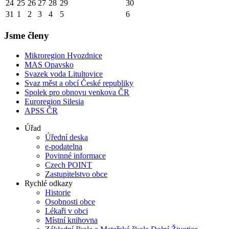
24
25
26
27
28
29
30
31
1
2
3
4
5
6
Jsme členy
Mikroregion Hvozdnice
MAS Opavsko
Svazek voda Litultovice
Svaz měst a obcí České republiky
Spolek pro obnovu venkova ČR
Euroregion Silesia
APSS ČR
Úřad
Úřední deska
e-podatelna
Povinné informace
Czech POINT
Zastupitelstvo obce
Rychlé odkazy
Historie
Osobnosti obce
Lékaři v obci
Místní knihovna