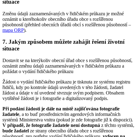
situace
Změnu údajů zaznamenávaných v řidičském průkazu je možné
oznámit u kteréhokoliv obecního úřadu obce s rozšířenou
působností (přehled obecních úřadů obcí s rozšířenou působností –
mapa ORP
)
.
7. Jakým způsobem můžete zahájit řešení životní
situace
Dostavit se na kterýkoliv obecní úřad obce s rozšířenou působností,
oznámit změnu údajů zaznamenávaných v řidičském průkazu a
požádat o vydání řidičského průkazu
Žádost o vydání řidičského průkazu je tisknuta ze systému registru
řidičů, kdy po kontrole údajů uvedených v této žádosti, žadatel
žádost a údaje v ní uvedené stvrzuje svým podpisem. Obsahem
vytištěné žádosti je i fotografie a digitalizovaný podpis.
Při podání žádosti je dále na místě zajišťována fotografie
žadatele
, a to buď prostřednictvím agendových informačních
systémů Ministerstva vnitra (pokud je zde fotografie již k dispozici).
V případě, že fotografie žadatele není dostupná
z těchto systémů,
bude žadatel
ze strany obecního úřadu obce s rozšířenou
působností, pro potřeby vydání řidičského průkazu,
vyfocen
na