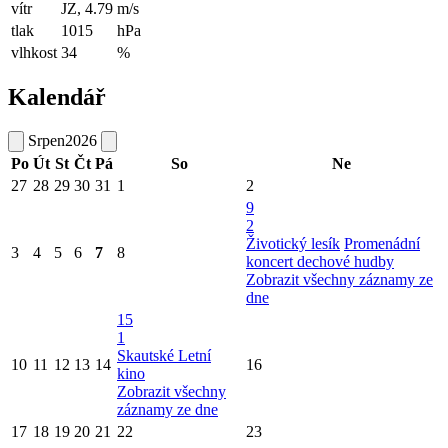
vítr
JZ, 4.79
m/s
tlak
1015
hPa
vlhkost
34
%
Kalendář
Srpen
2026
Po
Út
St
Čt
Pá
So
Ne
27
28
29
30
31
1
2
9
2
Životický lesík
Promenádní
3
4
5
6
7
8
koncert dechové hudby
Zobrazit všechny záznamy ze
dne
15
1
Skautské Letní
10
11
12
13
14
16
kino
Zobrazit všechny
záznamy ze dne
17
18
19
20
21
22
23