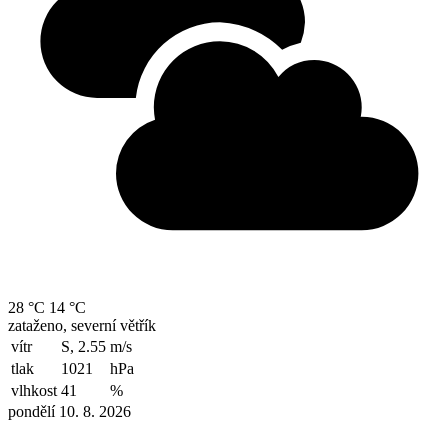
28 °C
14 °C
zataženo, severní větřík
vítr
S, 2.55
m/s
tlak
1021
hPa
vlhkost
41
%
pondělí 10. 8. 2026