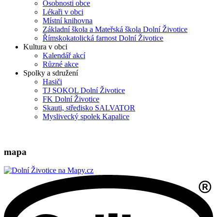
Osobnosti obce
Lékaři v obci
Místní knihovna
Základní škola a Mateřská škola Dolní Životice
Římskokatolická farnost Dolní Životice
Kultura v obci
Kalendář akcí
Různé akce
Spolky a sdružení
Hasiči
TJ SOKOL Dolní Životice
FK Dolní Životice
Skauti, středisko SALVATOR
Myslivecký spolek Kapalice
mapa