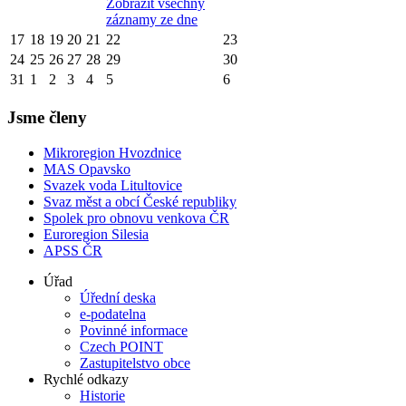
Zobrazit všechny
záznamy ze dne
17
18
19
20
21
22
23
24
25
26
27
28
29
30
31
1
2
3
4
5
6
Jsme členy
Mikroregion Hvozdnice
MAS Opavsko
Svazek voda Litultovice
Svaz měst a obcí České republiky
Spolek pro obnovu venkova ČR
Euroregion Silesia
APSS ČR
Úřad
Úřední deska
e-podatelna
Povinné informace
Czech POINT
Zastupitelstvo obce
Rychlé odkazy
Historie