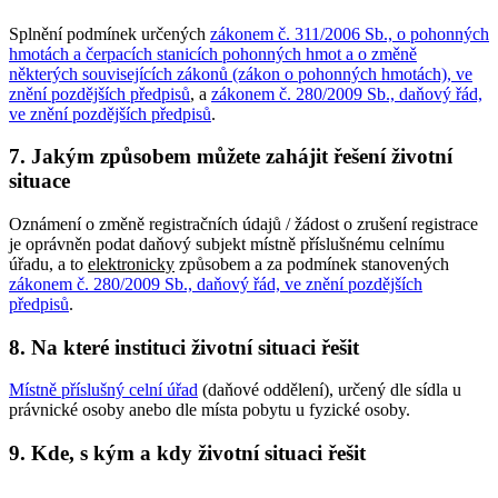
Splnění podmínek určených
zákonem č. 311/2006 Sb., o pohonných
hmotách a čerpacích stanicích pohonných hmot a o změně
některých souvisejících zákonů (zákon o pohonných hmotách), ve
znění pozdějších předpisů
, a
zákonem č. 280/2009 Sb., daňový řád,
ve znění pozdějších předpisů
.
7. Jakým způsobem můžete zahájit řešení životní
situace
Oznámení o změně registračních údajů / žádost o zrušení registrace
je oprávněn podat daňový subjekt místně příslušnému celnímu
úřadu, a to
elektronicky
způsobem a za podmínek stanovených
zákonem č. 280/2009 Sb., daňový řád, ve znění pozdějších
předpisů
.
8. Na které instituci životní situaci řešit
Místně příslušný celní úřad
(daňové oddělení), určený dle sídla u
právnické osoby anebo dle místa pobytu u fyzické osoby.
9. Kde, s kým a kdy životní situaci řešit