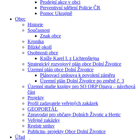
Prodejní akce v obci
Preventivní sdělení Policie ČR
Pomoc Ukrajině
Obec
Historie
Současnost
Znak obce
Kronika
Blízké okolí
Osobnosti obce
Kníže Karel I. z Lichtenštejna
Strategický rozvojový plán obce Dolní Životice
Územní plán obce Dolní Životice
Plánovací smlouva k povolení záměru
Územní plán Dolní Životice po změně č. 3
Územní studie krajiny pro SO ORP Opava – návrhová
část
Projekty
Profil zadavatele veřejných zakázek
GEOPORTÁL
Zpravodaj pro občany Dolních Životic a Hertic
Veřejné zakázky
Registr smluv
Publicita- projekty Obce Dolní Životice
Úřad