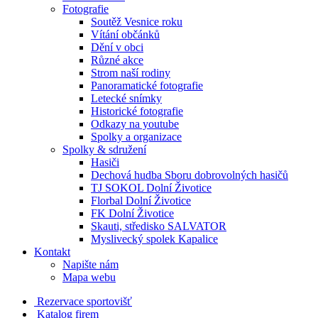
Fotografie
Soutěž Vesnice roku
Vítání občánků
Dění v obci
Různé akce
Strom naší rodiny
Panoramatické fotografie
Letecké snímky
Historické fotografie
Odkazy na youtube
Spolky a organizace
Spolky & sdružení
Hasiči
Dechová hudba Sboru dobrovolných hasičů
TJ SOKOL Dolní Životice
Florbal Dolní Životice
FK Dolní Životice
Skauti, středisko SALVATOR
Myslivecký spolek Kapalice
Kontakt
Napište nám
Mapa webu
Rezervace sportovišť
Katalog firem