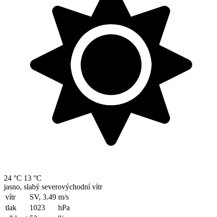
24 °C
13 °C
jasno, slabý severovýchodní vítr
vítr
SV, 3.49
m/s
tlak
1023
hPa