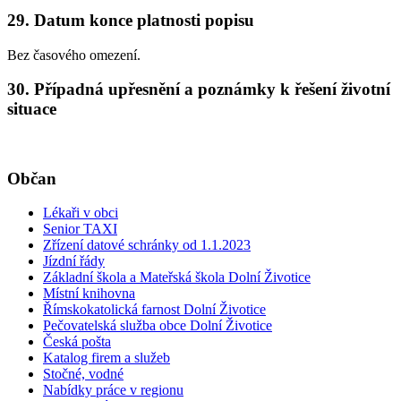
29. Datum konce platnosti popisu
Bez časového omezení.
30. Případná upřesnění a poznámky k řešení životní
situace
Občan
Lékaři v obci
Senior TAXI
Zřízení datové schránky od 1.1.2023
Jízdní řády
Základní škola a Mateřská škola Dolní Životice
Místní knihovna
Římskokatolická farnost Dolní Životice
Pečovatelská služba obce Dolní Životice
Česká pošta
Katalog firem a služeb
Stočné, vodné
Nabídky práce v regionu