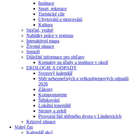
Instituce
Sport, rekreace
Turistické cíle
Ubytování a stravování
Kultura
Stočné, vodné
Nabídky práce v regionu
Interaktivní mapa
Životní situace
Senioři
Důležité informace pro občany
Kontakty na úřady a instituce v okolí
EKOLOGIE A ODPADY
Svozový kalendář
Sběr nebezpečných a velkoobjemových odpadů
2026
Zákony
Kompostujeme
Štěpkování
Lokální topeniště
Stromy a zeleň
Provozní řád sběrného dvora v Litultovicích
Krizové situace
Volný čas
Kalendář akcí