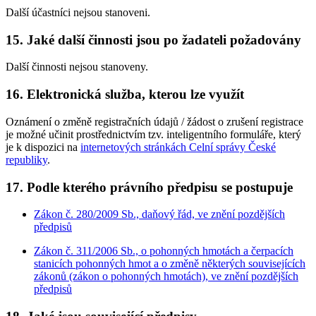
Další účastníci nejsou stanoveni.
15. Jaké další činnosti jsou po žadateli požadovány
Další činnosti nejsou stanoveny.
16. Elektronická služba, kterou lze využít
Oznámení o změně registračních údajů / žádost o zrušení registrace
je možné učinit prostřednictvím tzv. inteligentního formuláře, který
je k dispozici na
internetových stránkách Celní správy České
republiky
.
17. Podle kterého právního předpisu se postupuje
Zákon č. 280/2009 Sb., daňový řád, ve znění pozdějších
předpisů
Zákon č. 311/2006 Sb., o pohonných hmotách a čerpacích
stanicích pohonných hmot a o změně některých souvisejících
zákonů (zákon o pohonných hmotách), ve znění pozdějších
předpisů