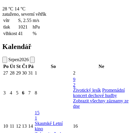
28 °C
14 °C
zataženo, severní větřík
vítr
S, 2.55
m/s
tlak
1021
hPa
vlhkost
41
%
Kalendář
Srpen
2026
Po
Út
St
Čt
Pá
So
Ne
27
28
29
30
31
1
2
9
2
Životický lesík
Promenádní
3
4
5
6
7
8
koncert dechové hudby
Zobrazit všechny záznamy ze
dne
15
1
Skautské Letní
10
11
12
13
14
16
kino