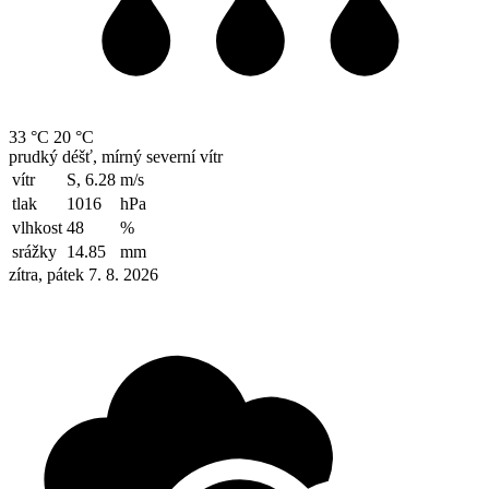
33 °C
20 °C
prudký déšť, mírný severní vítr
vítr
S, 6.28
m/s
tlak
1016
hPa
vlhkost
48
%
srážky
14.85
mm
zítra, pátek 7. 8. 2026