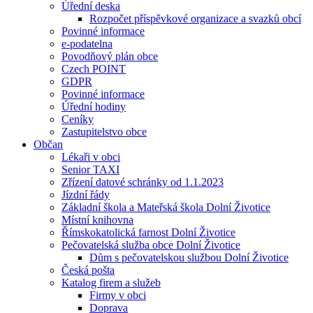
Úřední deska
Rozpočet příspěvkové organizace a svazků obcí
Povinné informace
e-podatelna
Povodňový plán obce
Czech POINT
GDPR
Povinné informace
Úřední hodiny
Ceníky
Zastupitelstvo obce
Občan
Lékaři v obci
Senior TAXI
Zřízení datové schránky od 1.1.2023
Jízdní řády
Základní škola a Mateřská škola Dolní Životice
Místní knihovna
Římskokatolická farnost Dolní Životice
Pečovatelská služba obce Dolní Životice
Dům s pečovatelskou službou Dolní Životice
Česká pošta
Katalog firem a služeb
Firmy v obci
Doprava