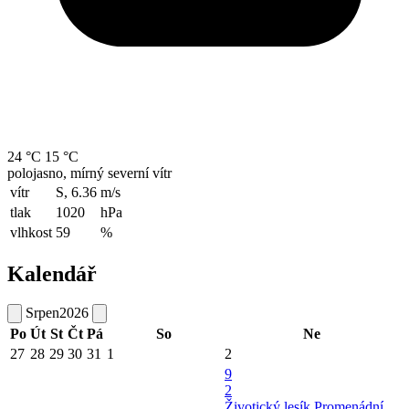
24 °C
15 °C
polojasno, mírný severní vítr
vítr
S, 6.36
m/s
tlak
1020
hPa
vlhkost
59
%
Kalendář
Srpen
2026
Po
Út
St
Čt
Pá
So
Ne
27
28
29
30
31
1
2
9
2
Životický lesík
Promenádní