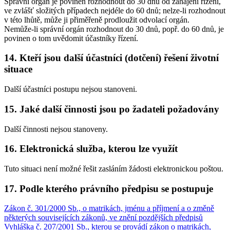
Správní orgán je povinen rozhodnout do 30 dnů od zahájení řízení,
ve zvlášť složitých případech nejdéle do 60 dnů; nelze-li rozhodnout
v této lhůtě, může ji přiměřeně prodloužit odvolací orgán.
Nemůže-li správní orgán rozhodnout do 30 dnů, popř. do 60 dnů, je
povinen o tom uvědomit účastníky řízení.
14. Kteří jsou další účastníci (dotčení) řešení životní
situace
Další účastníci postupu nejsou stanoveni.
15. Jaké další činnosti jsou po žadateli požadovány
Další činnosti nejsou stanoveny.
16. Elektronická služba, kterou lze využít
Tuto situaci není možné řešit zasláním žádosti elektronickou poštou.
17. Podle kterého právního předpisu se postupuje
Zákon č. 301/2000 Sb., o matrikách, jménu a příjmení a o změně
některých souvisejících zákonů, ve znění pozdějších předpisů
Vyhláška č. 207/2001 Sb., kterou se provádí zákon o matrikách,