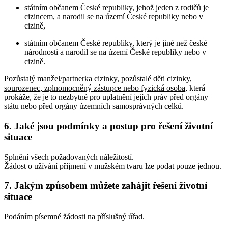
státním občanem České republiky, jehož jeden z rodičů je
cizincem, a narodil se na území České republiky nebo v
cizině,
státním občanem České republiky, který je jiné než české
národnosti a narodil se na území České republiky nebo v
cizině.
Pozůstalý manžel/partnerka cizinky, pozůstalé děti cizinky,
sourozenec, zplnomocněný zástupce nebo fyzická osoba
, která
prokáže, že je to nezbytné pro uplatnění jejích práv před orgány
státu nebo před orgány územních samosprávných celků
.
6. Jaké jsou podmínky a postup pro řešení životní
situace
Splnění všech požadovaných náležitostí.
Žádost o užívání příjmení v mužském tvaru lze podat pouze jednou.
7. Jakým způsobem můžete zahájit řešení životní
situace
Podáním písemné žádosti na příslušný úřad.