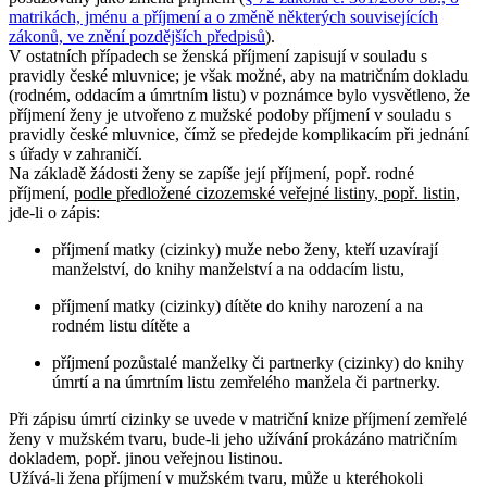
matrikách, jménu a příjmení a o změně některých souvisejících
zákonů, ve znění pozdějších předpisů
).
V ostatních případech se ženská příjmení zapisují v souladu s
pravidly české mluvnice; je však možné, aby na matričním dokladu
(rodném, oddacím a úmrtním listu) v poznámce bylo vysvětleno, že
příjmení ženy je utvořeno z mužské podoby příjmení v souladu s
pravidly české mluvnice, čímž se předejde komplikacím při jednání
s úřady v zahraničí.
Na základě žádosti ženy se zapíše její příjmení, popř. rodné
příjmení,
podle předložené cizozemské veřejné listiny, popř. listin
,
jde-li o zápis:
příjmení matky (cizinky) muže nebo ženy, kteří uzavírají
manželství, do knihy manželství a na oddacím listu,
příjmení matky (cizinky) dítěte do knihy narození a na
rodném listu dítěte a
příjmení pozůstalé manželky či partnerky (cizinky) do knihy
úmrtí a na úmrtním listu zemřelého manžela či partnerky.
Při zápisu úmrtí cizinky se uvede v matriční knize příjmení zemřelé
ženy v mužském tvaru, bude-li jeho užívání prokázáno matričním
dokladem, popř. jinou veřejnou listinou.
Užívá-li žena příjmení v mužském tvaru, může u kteréhokoli