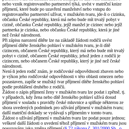
nebo vznik registrovaného partnerství týká, uvést v matriční knize
příjmení, které bude po uzavření manželství nebo vstupu do
registrovaného partnerství užívat, v mužském tvaru, jde-li o cizinku,
občanku České republiky, která má nebo bude mít trvalý pobyt v
cizině, občanku České republiky, jejíž manžel je cizinec nebo jejíž
partnerka je cizinka, nebo občanku České republiky, která je jiné
než české národnosti.
Při zápisu narození dítěte lze na základě žádosti rodičů uvést
příjmení dítěte ženského pohlaví v mužském tvaru, je-li dítě
cizincem, občanem České republiky, který má nebo bude mít trvalý
pobyt v cizině, občanem České republiky, jehož jeden z rodičů je
cizincem, nebo občanem České republiky, který je jiné než české
národnosti.
Není-li jeden rodič znám, je rodičovské odpovědnosti zbaven nebo
je výkon jeho rodičovské odpovědnosti v této oblasti omezen nebo
pozastaven, zapíše se mužský tvar příjmení dítěte ženského pohlaví
podle prohlášení druhého z rodičů.
Žádost o zápis příjmení ženy v mužském tvaru lze podat i zpětně, tj.
v případech, kdy žena nebo dítě ženského pohlaví užívá dosud
příjmení v souladu s pravidly české mluvnice a splňuje některou ze
shora uvedených podmínek pro užívání příjmení v mužském tvaru;
další matriční doklady se vydávají s příjmením v tomto tvaru.
Žádost o užívání příjmení v mužském tvaru lze podat pouze jednou;
veškeré další žádosti o uvedení téhož příjmení v mužském tvaru jsou
posuzovány jako změna příjmení (
§ 72 zákona č. 301/2000 Sb., o