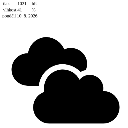
tlak
1021
hPa
vlhkost
41
%
pondělí 10. 8. 2026