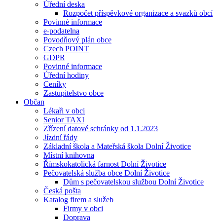
Úřední deska
Rozpočet příspěvkové organizace a svazků obcí
Povinné informace
e-podatelna
Povodňový plán obce
Czech POINT
GDPR
Povinné informace
Úřední hodiny
Ceníky
Zastupitelstvo obce
Občan
Lékaři v obci
Senior TAXI
Zřízení datové schránky od 1.1.2023
Jízdní řády
Základní škola a Mateřská škola Dolní Životice
Místní knihovna
Římskokatolická farnost Dolní Životice
Pečovatelská služba obce Dolní Životice
Dům s pečovatelskou službou Dolní Životice
Česká pošta
Katalog firem a služeb
Firmy v obci
Doprava