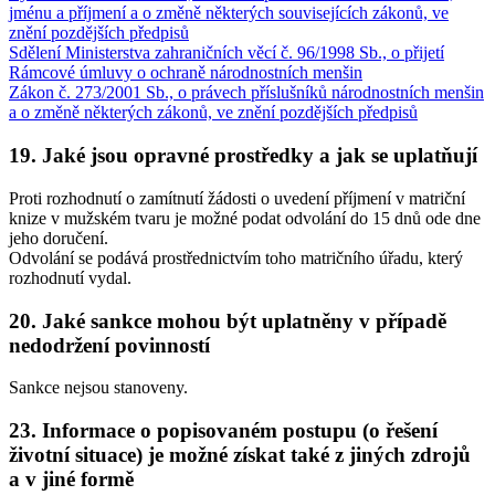
jménu a příjmení a o změně některých souvisejících zákonů, ve
znění pozdějších předpisů
Sdělení Ministerstva zahraničních věcí č. 96/1998 Sb., o přijetí
Rámcové úmluvy o ochraně národnostních menšin
Zákon č. 273/2001 Sb., o právech příslušníků národnostních menšin
a o změně některých zákonů, ve znění pozdějších předpisů
19. Jaké jsou opravné prostředky a jak se uplatňují
Proti rozhodnutí o zamítnutí žádosti o uvedení příjmení v matriční
knize v mužském tvaru je možné podat odvolání do 15 dnů ode dne
jeho doručení.
Odvolání se podává prostřednictvím toho matričního úřadu, který
rozhodnutí vydal.
20. Jaké sankce mohou být uplatněny v případě
nedodržení povinností
Sankce nejsou stanoveny.
23. Informace o popisovaném postupu (o řešení
životní situace) je možné získat také z jiných zdrojů
a v jiné formě