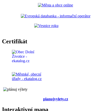
Certifikát
planujvylety.cz
Interaktivní mapa