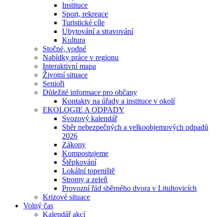
Instituce
Sport, rekreace
Turistické cíle
Ubytování a stravování
Kultura
Stočné, vodné
Nabídky práce v regionu
Interaktivní mapa
Životní situace
Senioři
Důležité informace pro občany
Kontakty na úřady a instituce v okolí
EKOLOGIE A ODPADY
Svozový kalendář
Sběr nebezpečných a velkoobjemových odpadů
2026
Zákony
Kompostujeme
Štěpkování
Lokální topeniště
Stromy a zeleň
Provozní řád sběrného dvora v Litultovicích
Krizové situace
Volný čas
Kalendář akcí