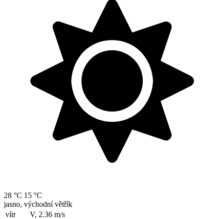
28 °C
15 °C
jasno, východní větřík
vítr
V, 2.36
m/s