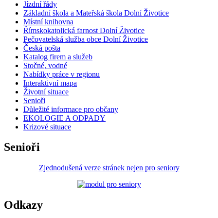
Jízdní řády
Základní škola a Mateřská škola Dolní Životice
Místní knihovna
Římskokatolická farnost Dolní Životice
Pečovatelská služba obce Dolní Životice
Česká pošta
Katalog firem a služeb
Stočné, vodné
Nabídky práce v regionu
Interaktivní mapa
Životní situace
Senioři
Důležité informace pro občany
EKOLOGIE A ODPADY
Krizové situace
Senioři
Zjednodušená verze stránek nejen pro seniory
Odkazy