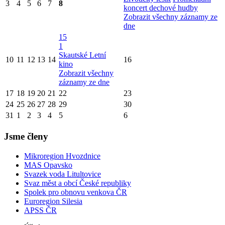
3
4
5
6
7
8
koncert dechové hudby
Zobrazit všechny záznamy ze
dne
15
1
Skautské Letní
10
11
12
13
14
16
kino
Zobrazit všechny
záznamy ze dne
17
18
19
20
21
22
23
24
25
26
27
28
29
30
31
1
2
3
4
5
6
Jsme členy
Mikroregion Hvozdnice
MAS Opavsko
Svazek voda Litultovice
Svaz měst a obcí České republiky
Spolek pro obnovu venkova ČR
Euroregion Silesia
APSS ČR