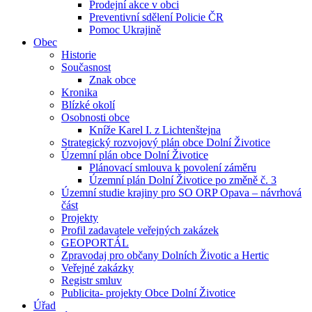
Prodejní akce v obci
Preventivní sdělení Policie ČR
Pomoc Ukrajině
Obec
Historie
Současnost
Znak obce
Kronika
Blízké okolí
Osobnosti obce
Kníže Karel I. z Lichtenštejna
Strategický rozvojový plán obce Dolní Životice
Územní plán obce Dolní Životice
Plánovací smlouva k povolení záměru
Územní plán Dolní Životice po změně č. 3
Územní studie krajiny pro SO ORP Opava – návrhová
část
Projekty
Profil zadavatele veřejných zakázek
GEOPORTÁL
Zpravodaj pro občany Dolních Životic a Hertic
Veřejné zakázky
Registr smluv
Publicita- projekty Obce Dolní Životice
Úřad