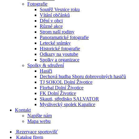
Fotografie
Soutěž Vesnice roku
Vítání občánků
Dění v obci
Různé akce
Strom naší rodiny
Panoramatické fotografie
Letecké snímky
Historické fotografie
Odkazy na youtube
Spolky a organizace
Spolky & sdružení
Hasiči
Dechová hudba Sboru dobrovolných hasičů
TJ SOKOL Dolní Životice
Florbal Dolní Životice
FK Dolní Životice
Skauti, středisko SALVATOR
Myslivecký spolek Kapalice
Kontakt
Napište nám
Mapa webu
Rezervace sportovišť
Katalog firem