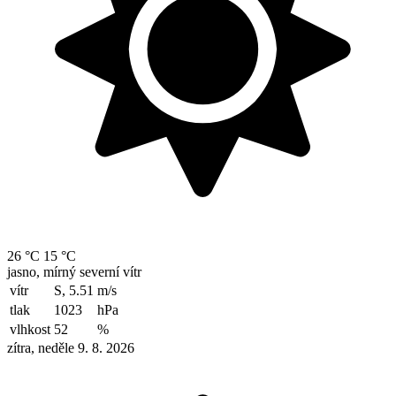
26 °C
15 °C
jasno, mírný severní vítr
vítr
S, 5.51
m/s
tlak
1023
hPa
vlhkost
52
%
zítra, neděle 9. 8. 2026