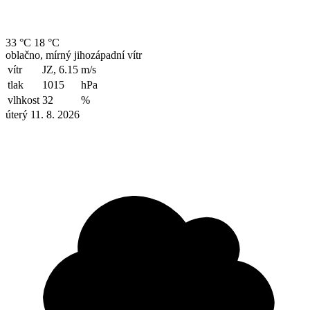
33 °C
18 °C
oblačno, mírný jihozápadní vítr
vítr
JZ, 6.15
m/s
tlak
1015
hPa
vlhkost
32
%
úterý 11. 8. 2026