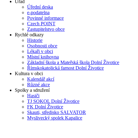
Úřad
Úřední deska
e-podatelna
Povinné informace
Czech POINT
Zastupitelstvo obce
Rychlé odkazy
Historie
Osobnosti obce
Lékaři v obci
Místní knihovna
Základní škola a Mateřská škola Dolní Životice
Římskokatolická farnost Dolní Životice
Kultura v obci
Kalendář akcí
Různé akce
Spolky a sdružení
Hasiči
TJ SOKOL Dolní Životice
FK Dolní Životice
Skauti, středisko SALVATOR
Myslivecký spolek Kapalice