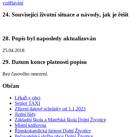
vzdělávání
24. Související životní situace a návody, jak je řešit
28. Popis byl naposledy aktualizován
25.04.2018
29. Datum konce platnosti popisu
Bez časového omezení.
Občan
Lékaři v obci
Senior TAXI
Zřízení datové schránky od 1.1.2023
Jízdní řády
Základní škola a Mateřská škola Dolní Životice
Místní knihovna
Římskokatolická farnost Dolní Životice
Pečovatelská služba obce Dolní Životice