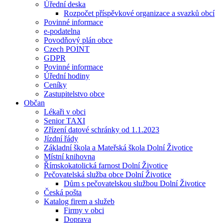
Úřední deska
Rozpočet příspěvkové organizace a svazků obcí
Povinné informace
e-podatelna
Povodňový plán obce
Czech POINT
GDPR
Povinné informace
Úřední hodiny
Ceníky
Zastupitelstvo obce
Občan
Lékaři v obci
Senior TAXI
Zřízení datové schránky od 1.1.2023
Jízdní řády
Základní škola a Mateřská škola Dolní Životice
Místní knihovna
Římskokatolická farnost Dolní Životice
Pečovatelská služba obce Dolní Životice
Dům s pečovatelskou službou Dolní Životice
Česká pošta
Katalog firem a služeb
Firmy v obci
Doprava