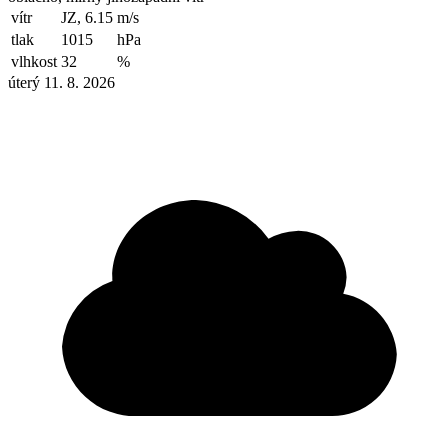
vítr
JZ, 6.15
m/s
tlak
1015
hPa
vlhkost
32
%
úterý 11. 8. 2026