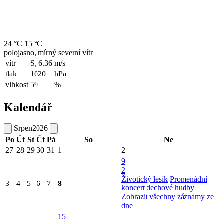
24 °C
15 °C
polojasno, mírný severní vítr
vítr
S, 6.36
m/s
tlak
1020
hPa
vlhkost
59
%
Kalendář
Srpen
2026
Po
Út
St
Čt
Pá
So
Ne
27
28
29
30
31
1
2
9
2
Životický lesík
Promenádní
3
4
5
6
7
8
koncert dechové hudby
Zobrazit všechny záznamy ze
dne
15