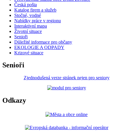
Česká pošta
Katalog firem a služeb
Stočné, vodné
Nabídky práce v regionu
Interaktivní mapa
Životní situace
Senioři
Důležité informace pro občany
EKOLOGIE A ODPADY
Krizové situace
Senioři
Zjednodušená verze stránek nejen pro seniory
Odkazy