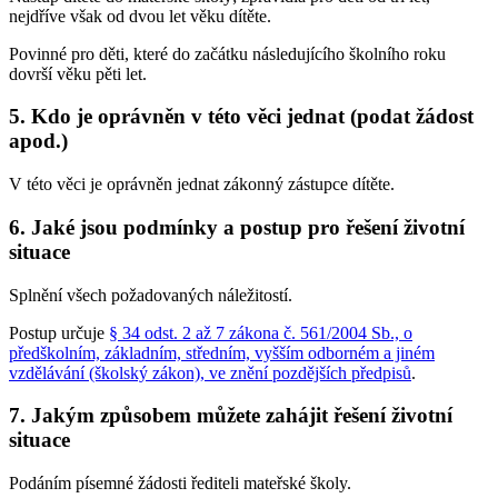
nejdříve však od dvou let věku dítěte.
Povinné pro děti, které do začátku následujícího školního roku
dovrší věku pěti let.
5. Kdo je oprávněn v této věci jednat (podat žádost
apod.)
V této věci je oprávněn jednat zákonný zástupce dítěte.
6. Jaké jsou podmínky a postup pro řešení životní
situace
Splnění všech požadovaných náležitostí.
Postup určuje
§ 34 odst. 2 až 7 zákona č. 561/2004 Sb., o
předškolním, základním, středním, vyšším odborném a jiném
vzdělávání (školský zákon), ve znění pozdějších předpisů
.
7. Jakým způsobem můžete zahájit řešení životní
situace
Podáním písemné žádosti řediteli mateřské školy.