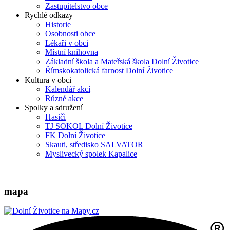
Zastupitelstvo obce
Rychlé odkazy
Historie
Osobnosti obce
Lékaři v obci
Místní knihovna
Základní škola a Mateřská škola Dolní Životice
Římskokatolická farnost Dolní Životice
Kultura v obci
Kalendář akcí
Různé akce
Spolky a sdružení
Hasiči
TJ SOKOL Dolní Životice
FK Dolní Životice
Skauti, středisko SALVATOR
Myslivecký spolek Kapalice
mapa