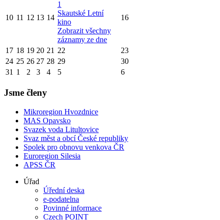
1
Skautské Letní
10
11
12
13
14
16
kino
Zobrazit všechny
záznamy ze dne
17
18
19
20
21
22
23
24
25
26
27
28
29
30
31
1
2
3
4
5
6
Jsme členy
Mikroregion Hvozdnice
MAS Opavsko
Svazek voda Litultovice
Svaz měst a obcí České republiky
Spolek pro obnovu venkova ČR
Euroregion Silesia
APSS ČR
Úřad
Úřední deska
e-podatelna
Povinné informace
Czech POINT