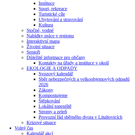
Instituce
Sport, rekreace
Turistické cíle
Ubytování a stravování
Kultura
Stočné, vodné
Nabídky práce v regionu
Interaktivní mapa
Životní situace
Senioři
Důležité informace pro občany
Kontakty na úřady a instituce v okolí
EKOLOGIE A ODPADY
Svozový kalendář
Sběr nebezpečných a velkoobjemových odpadů
2026
Zákony
Kompostujeme
Štěpkování
Lokální topeniště
Stromy a zeleň
Provozní řád sběrného dvora v Litultovicích
Krizové situace
Volný čas
Kalendář akcí