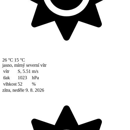
26 °C
15 °C
jasno, mírný severní vítr
vítr
S, 5.51
m/s
tlak
1023
hPa
vlhkost
52
%
zítra, neděle 9. 8. 2026