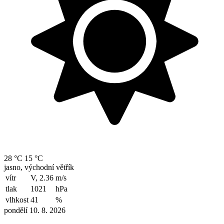
28 °C
15 °C
jasno, východní větřík
vítr
V, 2.36
m/s
tlak
1021
hPa
vlhkost
41
%
pondělí 10. 8. 2026