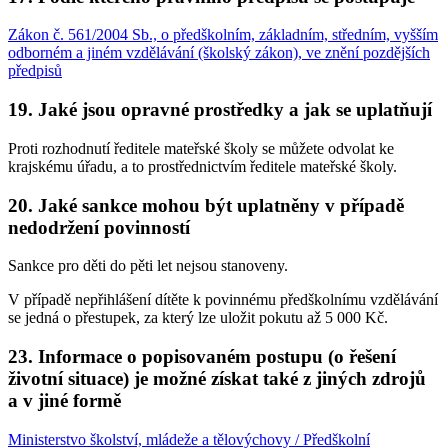
Zákon č. 561/2004 Sb., o předškolním, základním, středním, vyšším
odborném a jiném vzdělávání (školský zákon), ve znění pozdějších
předpisů
19. Jaké jsou opravné prostředky a jak se uplatňují
Proti rozhodnutí ředitele mateřské školy se můžete odvolat ke
krajskému úřadu, a to prostřednictvím ředitele mateřské školy.
20. Jaké sankce mohou být uplatněny v případě
nedodržení povinností
Sankce pro děti do pěti let nejsou stanoveny.
V případě nepřihlášení dítěte k povinnému předškolnímu vzdělávání
se jedná o přestupek, za který lze uložit pokutu až 5 000 Kč.
23. Informace o popisovaném postupu (o řešení
životní situace) je možné získat také z jiných zdrojů
a v jiné formě
Ministerstvo školství, mládeže a tělovýchovy / Předškolní