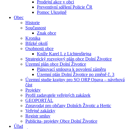
Prodejní akce v obci
Preventivní sdělení Policie ČR
Pomoc Ukrajině
Obec
Historie
Současnost
Znak obce
Kronika
Blízké okolí
Osobnosti obce
Kníže Karel I. z Lichtenštejna
Strategický rozvojový plán obce Dolní Životice
Územní plán obce Dolní Životice
Plánovací smlouva k povolení záměru
Územní plán Dolní Životice po změně č. 3
Územní studie krajiny pro SO ORP Opava – návrhová
část
Projekty
Profil zadavatele veřejných zakázek
GEOPORTÁL
Zpravodaj pro občany Dolních Životic a Hertic
Veřejné zakázky
Registr smluv
Publicita- projekty Obce Dolní Životice
Úřad