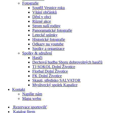
Fotografie
Soutěž Vesnice roku
Vítání občánků
Dění v obci
Různé akce
Strom naší rodiny
Panoramatické fotografie
Letecké snímky
Historické fotografie
Odkazy na youtube
Spolky a organizace
Spolky & sdružení
Hasiči
Dechová hudba Sboru dobrovolných hasičů
TJ SOKOL Dolní Životice
Florbal Dolní Životice
FK Dolní Životice
Skauti, středisko SALVATOR
Myslivecký spolek Kapalice
Kontakt
Napište nám
Mapa webu
Rezervace sportovišť
Katalog firem