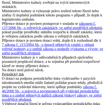
řízení, Ministerstvo kultury zveřejní na svých internetových
stránkách.
Ministerstvo kultury si vyhrazuje právo zrušení tohoto řízení nebo
změny či doplnění podmínek tohoto programu v případě, že dojde k
legislativním změnám.
Příjemce dotace je povinen postupovat v souladu se
zákonem č.
137/2006 Sb., o veřejných zakázkách, ve znění pozdějších předpisů
,
pokud použije prostředky státního rozpočtu k úhradě zakázky, která
je veřejnou zakázkou podle zákona o veřejných zakázkách.
Příjemce dotace je povinen dotaci vrátit, dojde-li k rozhodnutí dle
§
7 zákona č. 215/2004 Sb., o úpravě některých vztahů v oblasti
veřejné podpory a o změně zákona o podpoře výzkumu a vývoje, ve
znění pozdějších předpisů
.
Ministerstvo kultury je v odůvodněných případech oprávněno
pozastavit proplácení dotace, a to zejména při porušení rozpočtové
kázně ze strany příjemce dotace.
Na dotaci není právní nárok.
Periodický tisk
O dotaci na podporu periodického tisku vydávaného v jazycích
národnostních menšin může žadatel požádat pouze tehdy, předloží-li
projekt na vydávání tiskoviny, která splňuje podmínky
zákona č.
46/2000 Sb., o právech a povinnostech při vydávání periodického
tisku a o změně některých dalších zákonů (tiskový zákon), ve znění
pozdějších předpisů
.
Výběrové dotační řízení je určeno vydavatelům periodického tisku