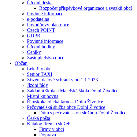
Úřední deska
Rozpočet příspěvkové organizace a svazků obcí
Povinné informace
e-podatelna
Povodňový plán obce
Czech POINT
GDPR
Povinné informace
Úřední hodiny
Ceníky
Zastupitelstvo obce
Občan
Lékaři v obci
Senior TAXI
Zřízení datové schránky od 1.1.2023
Jízdní řády
Základní škola a Mateřská škola Dolní Životice
Místní knihovna
Římskokatolická farnost Dolní Životice
Pečovatelská služba obce Dolní Životice
Dům s pečovatelskou službou Dolní Životice
Česká pošta
Katalog firem a služeb
Firmy v obci
Doprava