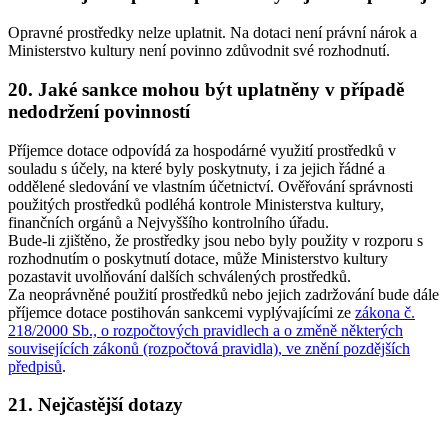
Opravné prostředky nelze uplatnit. Na dotaci není právní nárok a
Ministerstvo kultury není povinno zdůvodnit své rozhodnutí.
20. Jaké sankce mohou být uplatněny v případě
nedodržení povinností
Příjemce dotace odpovídá za hospodárné využití prostředků v
souladu s účely, na které byly poskytnuty, i za jejich řádné a
oddělené sledování ve vlastním účetnictví. Ověřování správnosti
použitých prostředků podléhá kontrole Ministerstva kultury,
finančních orgánů a Nejvyššího kontrolního úřadu.
Bude-li zjištěno, že prostředky jsou nebo byly použity v rozporu s
rozhodnutím o poskytnutí dotace, může Ministerstvo kultury
pozastavit uvolňování dalších schválených prostředků.
Za neoprávněné použití prostředků nebo jejich zadržování bude dále
příjemce dotace postihován sankcemi vyplývajícími ze
zákona č.
218/2000 Sb., o rozpočtových pravidlech a o změně některých
souvisejících zákonů (rozpočtová pravidla), ve znění pozdějších
předpisů
.
21. Nejčastější dotazy