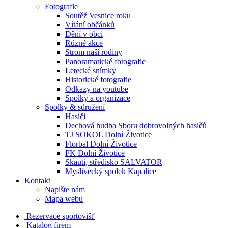
Fotografie
Soutěž Vesnice roku
Vítání občánků
Dění v obci
Různé akce
Strom naší rodiny
Panoramatické fotografie
Letecké snímky
Historické fotografie
Odkazy na youtube
Spolky a organizace
Spolky & sdružení
Hasiči
Dechová hudba Sboru dobrovolných hasičů
TJ SOKOL Dolní Životice
Florbal Dolní Životice
FK Dolní Životice
Skauti, středisko SALVATOR
Myslivecký spolek Kapalice
Kontakt
Napište nám
Mapa webu
Rezervace sportovišť
Katalog firem