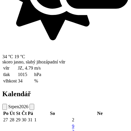
34 °C
19 °C
skoro jasno, slabý jihozápadní vítr
vítr
JZ, 4.79
m/s
tlak
1015
hPa
vlhkost
34
%
Kalendář
Srpen
2026
Po
Út
St
Čt
Pá
So
Ne
27
28
29
30
31
1
2
9