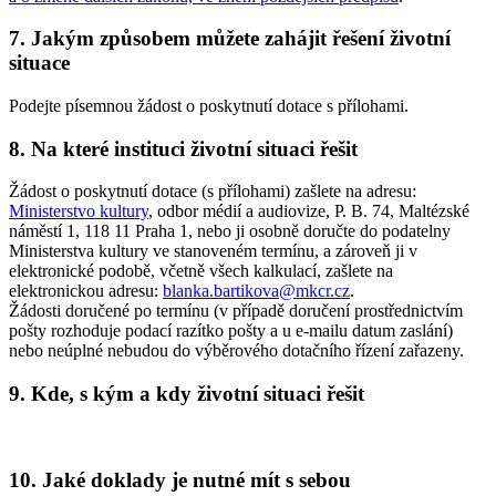
7. Jakým způsobem můžete zahájit řešení životní
situace
Podejte písemnou žádost o poskytnutí dotace s přílohami.
8. Na které instituci životní situaci řešit
Žádost o poskytnutí dotace (s přílohami) zašlete na adresu:
Ministerstvo kultury
, odbor médií a audiovize, P. B. 74, Maltézské
náměstí 1, 118 11 Praha 1, nebo ji osobně doručte do podatelny
Ministerstva kultury ve stanoveném termínu, a zároveň ji v
elektronické podobě, včetně všech kalkulací, zašlete na
elektronickou adresu:
blanka.bartikova@mkcr.cz
.
Žádosti doručené po termínu (v případě doručení prostřednictvím
pošty rozhoduje podací razítko pošty a u e-mailu datum zaslání)
nebo neúplné nebudou do výběrového dotačního řízení zařazeny.
9. Kde, s kým a kdy životní situaci řešit
10. Jaké doklady je nutné mít s sebou