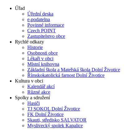
Úřad
Úřední deska
e-podatelna
Povinné informace
Czech POINT
Zastupitelstvo obce
Rychlé odkazy
Historie
Osobnosti obce
Lékaři v obci
Místní knihovna
Základní škola a Mateřská škola Dolní Životice
Římskokatolická farnost Dolní Životice
Kultura v obci
Kalendář akcí
Různé akce
Spolky a sdružení
Hasiči
TJ SOKOL Dolní Životice
FK Dolní Životice
Skauti, středisko SALVATOR
Myslivecký spolek Kapalice