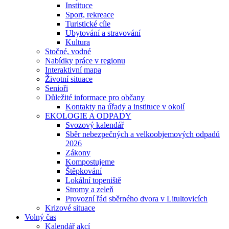
Instituce
Sport, rekreace
Turistické cíle
Ubytování a stravování
Kultura
Stočné, vodné
Nabídky práce v regionu
Interaktivní mapa
Životní situace
Senioři
Důležité informace pro občany
Kontakty na úřady a instituce v okolí
EKOLOGIE A ODPADY
Svozový kalendář
Sběr nebezpečných a velkoobjemových odpadů
2026
Zákony
Kompostujeme
Štěpkování
Lokální topeniště
Stromy a zeleň
Provozní řád sběrného dvora v Litultovicích
Krizové situace
Volný čas
Kalendář akcí