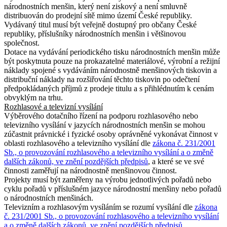
národnostních menšin, který není ziskový a není smluvně
distribuován do prodejní sítě mimo území České republiky.
Vydávaný titul musí být veřejně dostupný pro občany České
republiky, příslušníky národnostních menšin i většinovou
společnost.
Dotace na vydávání periodického tisku národnostních menšin může
být poskytnuta pouze na prokazatelné materiálové, výrobní a režijní
náklady spojené s vydáváním národnostně menšinových tiskovin a
distribuční náklady na rozšiřování těchto tiskovin po odečtení
předpokládaných příjmů z prodeje titulu a s přihlédnutím k cenám
obvyklým na trhu.
Rozhlasové a televizní vysílání
Výběrového dotačního řízení na podporu rozhlasového nebo
televizního vysílání v jazycích národnostních menšin se mohou
zúčastnit právnické i fyzické osoby oprávněné vykonávat činnost v
oblasti rozhlasového a televizního vysílání dle
zákona č. 231/2001
Sb., o provozování rozhlasového a televizního vysílání a o změně
dalších zákonů, ve znění pozdějších předpisů
, a které se ve své
činnosti zaměřují na národnostně menšinovou činnost.
Projekty musí být zaměřeny na výrobu jednotlivých pořadů nebo
cyklu pořadů v příslušném jazyce národnostní menšiny nebo pořadů
o národnostních menšinách.
Televizním a rozhlasovým vysíláním se rozumí vysílání dle
zákona
č. 231/2001 Sb., o provozování rozhlasového a televizního vysílání
a o změně dalších zákonů, ve znění pozdějších předpisů
.