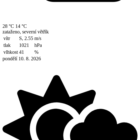
28 °C
14 °C
zataženo, severní větřík
vítr
S, 2.55
m/s
tlak
1021
hPa
vlhkost
41
%
pondělí 10. 8. 2026