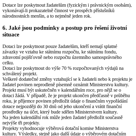
Dotace lze poskytnout žadatelům (fyzickým i právnickým osobám),
vykonávají-li prokazatelně činnost ve prospěch příslušníků
národnostních menšin, a to nejméně jeden rok.
6. Jaké jsou podmínky a postup pro řešení životní
situace
Dotaci lze poskytnout pouze žadatelům, kteří nemají splatné
závazky ve vztahu ke státnímu rozpočtu, ke státnímu fondu,
zdravotní pojišťovně nebo rozpočtu územního samosprávného
celku.
Dotaci lze poskytnout do výše 70 % rozpočtovaných výdajů na
schválený projekt.
Veškeré dodatečné změny vztahující se k žadateli nebo k projektu je
žadatel povinen neprodleně písemně oznámit Ministerstvu kultury.
Projekt musí být uskutečněn v kalendářním roce, pro nějž se o
dotaci žádá. V případě, že je projekt ukončen předčasně v průběhu
roku, je příjemce povinen předložit údaje o finančním vypořádání
dotace nejpozději do 30 dnů od jeho ukončení a vrátit finanční
prostředky na účet, který bude sdělen Ministerstvem kultury.
Na jeden kalendářní rok může jeden žadatel předložit současně
nejvýše tři projekty.
Projekty vyhodnocuje výběrová dotační komise Ministerstva
kultury. Výsledky, stejně jako další údaje o výběrovém dotačním