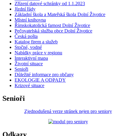
Zřízení datové schránky od 1.1.2023
Jízdní řády
Základní škola a Mateřská škola Dolní Životice
Místní knihovna
Římskokatolická farnost Dolní Životice
Pečovatelská služba obce Dolní Životice
Česká pošta
Katalog firem a služeb
Stočné, vodné
Nabídky práce v regionu
Interaktivní mapa
Životní situace
Senioři
Důležité informace pro občany
EKOLOGIE A ODPADY
Krizové situace
Senioři
Zjednodušená verze stránek nejen pro seniory
Odkazy