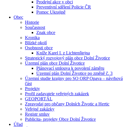
Prodejní akce v obci
Preventivní sdělení Policie ČR
Pomoc Ukrajině
Obec
Historie
Současnost
Znak obce
Kronika
Blízké okolí
Osobnosti obce
Kníže Karel I. z Lichtenštejna
Strategický rozvojový plán obce Dolní Životice
Územní plán obce Dolní Životice
Plánovací smlouva k povolení záměru
Územní plán Dolní Životice po změně č. 3
Územní studie krajiny pro SO ORP Opava – návrhová
část
Projekty
Profil zadavatele veřejných zakázek
GEOPORTÁL
Zpravodaj pro občany Dolních Životic a Hertic
Veřejné zakázky
Registr smluv
Publicita- projekty Obce Dolní Životice
Úřad