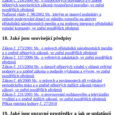
Zákon č. 218/2000 Sb., o rozpočtových pravidlech a o změně
některých souvisejících zákonů (rozpočtová pravidla), ve znění
pozdějších předpisů
Nařízení vlády č. 98/2002 Sb., kterým se stanoví podmínky a
způsob poskytování dotací ze státního rozpočtu na aktivity
příslušníků národnostních menšin a na podporu integrace příslušníků
romské komunity, ve znění pozdějších předpisů
18. Jaké jsou související předpisy
Zákon č. 273/2001 Sb., o právech příslušníků národnostních menšin
a o změně některých zákonů, ve znění pozdějších předpisů
Zákon č. 137/2006 Sb., o veřejných zakázkách, ve znění pozdějších
předpisů
Zákon č. 215/2004 Sb., o úpravě některých vztahů v oblasti veřejné
podpory a o změně zákona o podpoře výzkumu a vývoje, ve znění
pozdějších předpisů
Zákon č. 46/2000 Sb., o právech a povinnostech při vydávání
periodického tisku a o změně některých dalších zákonů (tiskový
zákon), ve znění pozdějších předpisů
Zákon č. 231/2001 Sb., o provozování rozhlasového a televizního
vysílání a o změně dalších zákonů, ve znění pozdějších předpisů
Příkaz ministra kultury č. 27/2010
19. Jaké jsou opravné prostředky a jak se uplatňují