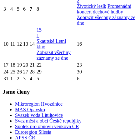
2
Životický lesík
Promenádní
3
4
5
6
7
8
koncert dechové hudby
Zobrazit všechny záznamy ze
dne
15
1
Skautské Letní
10
11
12
13
14
16
kino
Zobrazit všechny
záznamy ze dne
17
18
19
20
21
22
23
24
25
26
27
28
29
30
31
1
2
3
4
5
6
Jsme členy
Mikroregion Hvozdnice
MAS Opavsko
Svazek voda Litultovice
Svaz měst a obcí České republiky
Spolek pro obnovu venkova ČR
Euroregion Silesia
APSS ČR