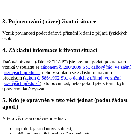
3. Pojmenování (název) životní situace
Vznik povinnosti podat daňové přiznání k dani z příjmů fyzických
osob
4. Základní informace k životní situaci
Daňové přiznání (dále též "DAP") jste povinni podat, pokud vám
vzniká v souladu se
zákonem č. 280/2009 Sb., daňový řád, ve znění
pozdějších předpisů
, nebo v souladu se zvláštním právním
předpisem (
zákon č. 586/1992 Sb., o daních z příjmů, ve znění
pozdějších předpisů
) tato povinnost, nebo pokud jste k tomu byli
správcem daně vyzváni.
5. Kdo je oprávněn v této věci jednat (podat žádost
apod.)
V této věci jsou oprávněni jednat:
poplatník jako daňový subjekt,
a dále podepisující osoby níže uvedené: