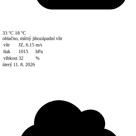
33 °C
18 °C
oblačno, mírný jihozápadní vítr
vítr
JZ, 6.15
m/s
tlak
1015
hPa
vlhkost
32
%
úterý 11. 8. 2026