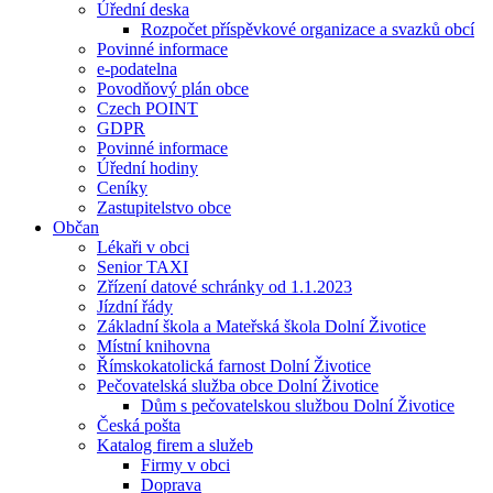
Úřední deska
Rozpočet příspěvkové organizace a svazků obcí
Povinné informace
e-podatelna
Povodňový plán obce
Czech POINT
GDPR
Povinné informace
Úřední hodiny
Ceníky
Zastupitelstvo obce
Občan
Lékaři v obci
Senior TAXI
Zřízení datové schránky od 1.1.2023
Jízdní řády
Základní škola a Mateřská škola Dolní Životice
Místní knihovna
Římskokatolická farnost Dolní Životice
Pečovatelská služba obce Dolní Životice
Dům s pečovatelskou službou Dolní Životice
Česká pošta
Katalog firem a služeb
Firmy v obci
Doprava