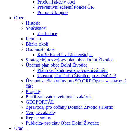
Prodejní akce v obci
Preventivní sdělení Policie ČR
Pomoc Ukrajině
Obec
Historie
Současnost
Znak obce
Kronika
Blízké okolí
Osobnosti obce
Kníže Karel I. z Lichtenštejna
Strategický rozvojový plán obce Dolní Životice
Územní plán obce Dolní Životice
Plánovací smlouva k povolení záměru
Územní plán Dolní Životice po změně č. 3
Územní studie krajiny pro SO ORP Opava – návrhová
část
Projekty
Profil zadavatele veřejných zakázek
GEOPORTÁL
Zpravodaj pro občany Dolních Životic a Hertic
Veřejné zakázky
Registr smluv
Publicita- projekty Obce Dolní Životice
Úřad