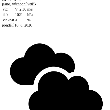
jasno, východní větřík
vítr
V, 2.36
m/s
tlak
1021
hPa
vlhkost
41
%
pondělí 10. 8. 2026