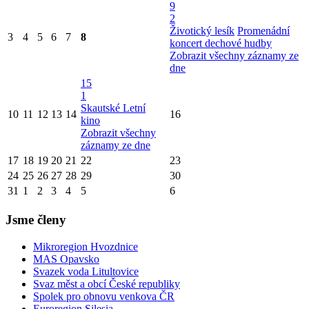
9
2
Životický lesík
Promenádní
3
4
5
6
7
8
koncert dechové hudby
Zobrazit všechny záznamy ze
dne
15
1
Skautské Letní
10
11
12
13
14
16
kino
Zobrazit všechny
záznamy ze dne
17
18
19
20
21
22
23
24
25
26
27
28
29
30
31
1
2
3
4
5
6
Jsme členy
Mikroregion Hvozdnice
MAS Opavsko
Svazek voda Litultovice
Svaz měst a obcí České republiky
Spolek pro obnovu venkova ČR
Euroregion Silesia