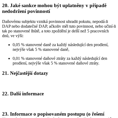
20. Jaké sankce mohou být uplatněny v případě
nedodržení povinností
Daňovému subjektu vzniká povinnost uhradit pokutu, nepodá-li
DAP nebo dodatečné DAP, ačkoliv měl tuto povinnost, nebo učiní-li
tak po stanovené lhůtě, a toto zpoždění je delší než 5 pracovních
dnů, ve výši:
0,05 % stanovené daně za každý následující den prodlení,
nejvýše však 5 % stanovené daně,
0,01 % stanovené daňové ztráty za každý následující den
prodlení, nejvýše však 5 % stanovené daňové ztráty.
21. Nejčastější dotazy
22. Další informace
23. Informace o popisovaném postupu (o řešení