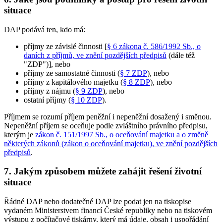
situace
DAP podává ten, kdo má:
příjmy ze závislé činnosti [
§ 6 zákona č. 586/1992 Sb., o
daních z příjmů, ve znění pozdějších předpisů
(dále též
"ZDP")], nebo
příjmy ze samostatné činnosti (
§ 7 ZDP
), nebo
příjmy z kapitálového majetku (
§ 8 ZDP
), nebo
příjmy z nájmu (
§ 9 ZDP
), nebo
ostatní příjmy (
§ 10 ZDP
).
Příjmem se rozumí příjem peněžní i nepeněžní dosažený i směnou.
Nepeněžní příjem se oceňuje podle zvláštního právního předpisu,
kterým je
zákon č. 151/1997 Sb., o oceňování majetku a o změně
některých zákonů (zákon o oceňování majetku), ve znění pozdějších
předpisů
.
7. Jakým způsobem můžete zahájit řešení životní
situace
Řádné DAP nebo dodatečné DAP lze podat jen na tiskopise
vydaném Ministerstvem financí České republiky nebo na tiskovém
výstupu z počítačové tiskárny, který má údaje, obsah i uspořádání