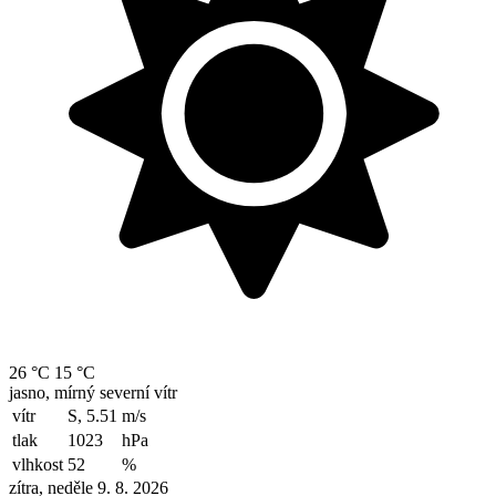
26 °C
15 °C
jasno, mírný severní vítr
vítr
S, 5.51
m/s
tlak
1023
hPa
vlhkost
52
%
zítra, neděle 9. 8. 2026