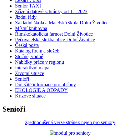
Lékaři v obci
Senior TAXI
Zřízení datové schránky od 1.1.2023
Jízdní řády
Základní škola a Mateřská škola Dolní Životice
Místní knihovna
Římskokatolická farnost Dolní Životice
Pečovatelská služba obce Dolní Životice
Česká pošta
Katalog firem a služeb
Stočné, vodné
Nabídky práce v regionu
Interaktivní mapa
Životní situace
Senioři
Důležité informace pro občany
EKOLOGIE A ODPADY
Krizové situace
Senioři
Zjednodušená verze stránek nejen pro seniory