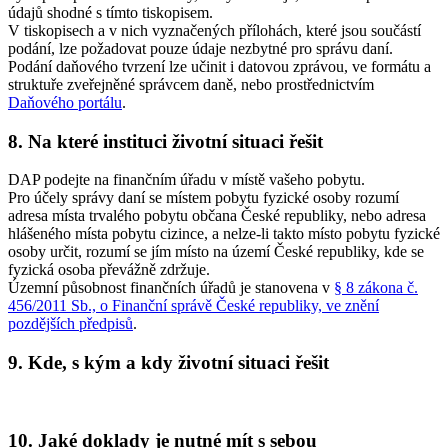
údajů shodné s tímto tiskopisem.
V tiskopisech a v nich vyznačených přílohách, které jsou součástí
podání, lze požadovat pouze údaje nezbytné pro správu daní.
Podání daňového tvrzení lze učinit i datovou zprávou, ve formátu a
struktuře zveřejněné správcem daně, nebo prostřednictvím
Daňového portálu
.
8. Na které instituci životní situaci řešit
DAP podejte na finančním úřadu v místě vašeho pobytu.
Pro účely správy daní se místem pobytu fyzické osoby rozumí
adresa místa trvalého pobytu občana České republiky, nebo adresa
hlášeného místa pobytu cizince, a nelze-li takto místo pobytu fyzické
osoby určit, rozumí se jím místo na území České republiky, kde se
fyzická osoba převážně zdržuje.
Územní působnost finančních úřadů je stanovena v
§ 8 zákona č.
456/2011 Sb., o Finanční správě České republiky, ve znění
pozdějších předpisů
.
9. Kde, s kým a kdy životní situaci řešit
10. Jaké doklady je nutné mít s sebou