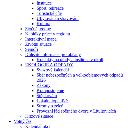
Instituce
Sport, rekreace
Turistické cíle
Ubytování a stravování
Kultura
Stočné, vodné
Nabídky práce v regionu
Interaktivní mapa
Životní situace
Senioři
Důležité informace pro občany
Kontakty na úřady a instituce v okolí
EKOLOGIE A ODPADY
Svozový kalendář
Sběr nebezpečných a velkoobjemových odpadů
2026
Zákony
Kompostujeme
Štěpkování
Lokální topeniště
Stromy a zeleň
Provozní řád sběrného dvora v Litultovicích
Krizové situace
Volný čas
Kalendář akcí