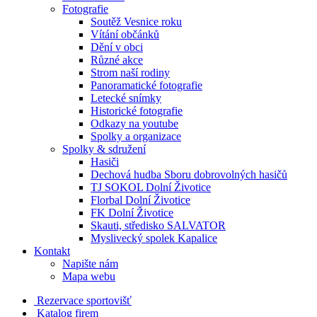
Fotografie
Soutěž Vesnice roku
Vítání občánků
Dění v obci
Různé akce
Strom naší rodiny
Panoramatické fotografie
Letecké snímky
Historické fotografie
Odkazy na youtube
Spolky a organizace
Spolky & sdružení
Hasiči
Dechová hudba Sboru dobrovolných hasičů
TJ SOKOL Dolní Životice
Florbal Dolní Životice
FK Dolní Životice
Skauti, středisko SALVATOR
Myslivecký spolek Kapalice
Kontakt
Napište nám
Mapa webu
Rezervace sportovišť
Katalog firem