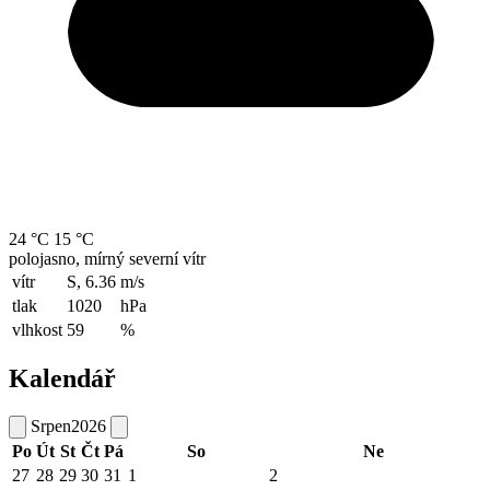
24 °C
15 °C
polojasno, mírný severní vítr
vítr
S, 6.36
m/s
tlak
1020
hPa
vlhkost
59
%
Kalendář
Srpen
2026
Po
Út
St
Čt
Pá
So
Ne
27
28
29
30
31
1
2