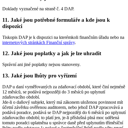
Doklady vyznačené na straně č. 4 DAP.
11. Jaké jsou potřebné formuláře a kde jsou k
dispozici
Tiskopis DAP je k dispozici na kterémkoli finančním úřadu nebo na
internetových stránkách Finanční správy
.
12. Jaké jsou poplatky a jak je lze uhradit
Správní ani jiné poplatky nejsou stanoveny.
13. Jaké jsou lhůty pro vyřízení
DAP u daní vyměřovaných za zdaňovací období, které činí nejméně
12 měsíců, se podává nejpozději do 3 měsíců po uplynutí
zdaňovacího období.
Jde-li o daňový subjekt, který má zákonem uloženou povinnost mít
účetní závěrku ověřenou auditorem, nebo jehož DAP zpracovává a
podává poradce, podává se DAP nejpozději do 6 měsíců po uplynutí
zdaňovacího období; to platí jen, je-li příslušná plná moc udělená
tomuto poradci uplatněna u správce daně před uplynutím tříměsíční
lhůty podle odstavce 1; pokud v šestiměsíční lhůtě podle věty první