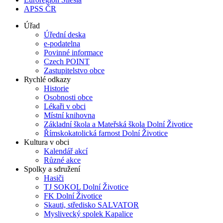
APSS ČR
Úřad
Úřední deska
e-podatelna
Povinné informace
Czech POINT
Zastupitelstvo obce
Rychlé odkazy
Historie
Osobnosti obce
Lékaři v obci
Místní knihovna
Základní škola a Mateřská škola Dolní Životice
Římskokatolická farnost Dolní Životice
Kultura v obci
Kalendář akcí
Různé akce
Spolky a sdružení
Hasiči
TJ SOKOL Dolní Životice
FK Dolní Životice
Skauti, středisko SALVATOR
Myslivecký spolek Kapalice