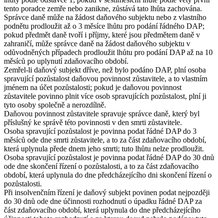
tento poradce zemře nebo zanikne, zůstává tato lhůta zachována.
Správce daně může na žádost daňového subjektu nebo z vlastního
podnětu prodloužit až o 3 měsíce lhůtu pro podání řádného DAP;
pokud předmět daně tvoří i příjmy, které jsou předmětem daně v
zahraničí, může správce daně na žádost daňového subjektu v
odůvodněných případech prodloužit lhůtu pro podání DAP až na 10
měsíců po uplynutí zdaňovacího období.
Zemřel-li daňový subjekt dříve, než bylo podáno DAP, plní osoba
spravující pozůstalost daňovou povinnost zůstavitele, a to vlastním
jménem na účet pozůstalosti; pokud je daňovou povinnost
zůstavitele povinno plnit více osob spravujících pozůstalost, plní ji
tyto osoby společně a nerozdílně.
Daňovou povinnost zůstavitele spravuje správce daně, který byl
příslušný ke správě této povinnosti v den smrti zůstavitele.
Osoba spravující pozůstalost je povinna podat řádné DAP do 3
měsíců ode dne smrti zůstavitele, a to za část zdaňovacího období,
která uplynula přede dnem jeho smrti; tuto lhůtu nelze prodloužit.
Osoba spravující pozůstalost je povinna podat řádné DAP do 30 dnů
ode dne skončení řízení o pozůstalosti, a to za část zdaňovacího
období, která uplynula do dne předcházejícího dni skončení řízení o
pozůstalosti.
Při insolvenčním řízení je daňový subjekt povinen podat nejpozději
do 30 dnů ode dne účinnosti rozhodnutí o úpadku řádné DAP za
část zdaňovacího období, která uplynula do dne předcházejícího