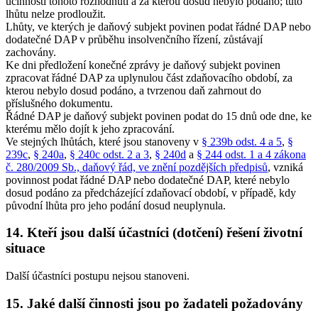
účinnosti tohoto rozhodnutí a za kterou dosud nebylo podáno; tuto
lhůtu nelze prodloužit.
Lhůty, ve kterých je daňový subjekt povinen podat řádné DAP nebo
dodatečné DAP v průběhu insolvenčního řízení, zůstávají
zachovány.
Ke dni předložení konečné zprávy je daňový subjekt povinen
zpracovat řádné DAP za uplynulou část zdaňovacího období, za
kterou nebylo dosud podáno, a tvrzenou daň zahrnout do
příslušného dokumentu.
Řádné DAP je daňový subjekt povinen podat do 15 dnů ode dne, ke
kterému mělo dojít k jeho zpracování.
Ve stejných lhůtách, které jsou stanoveny v
§ 239b odst. 4 a 5
,
§
239c
,
§ 240a
,
§ 240c odst. 2 a 3
,
§ 240d
a
§ 244 odst. 1 a 4 zákona
č. 280/2009 Sb., daňový řád, ve znění pozdějších předpisů
, vzniká
povinnost podat řádné DAP nebo dodatečné DAP, které nebylo
dosud podáno za předcházející zdaňovací období, v případě, kdy
původní lhůta pro jeho podání dosud neuplynula.
14. Kteří jsou další účastníci (dotčení) řešení životní
situace
Další účastníci postupu nejsou stanoveni.
15. Jaké další činnosti jsou po žadateli požadovány