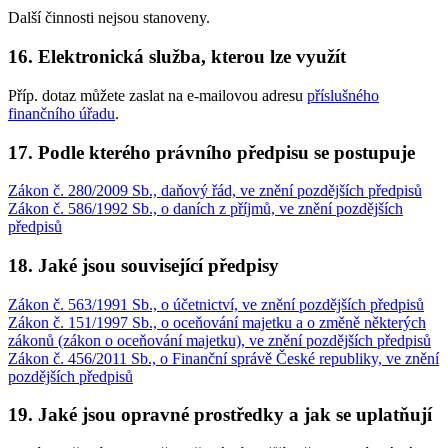
Další činnosti nejsou stanoveny.
16. Elektronická služba, kterou lze využít
Příp. dotaz můžete zaslat na e-mailovou adresu
příslušného
finančního úřadu
.
17. Podle kterého právního předpisu se postupuje
Zákon č. 280/2009 Sb., daňový řád, ve znění pozdějších předpisů
Zákon č. 586/1992 Sb., o daních z příjmů, ve znění pozdějších
předpisů
18. Jaké jsou související předpisy
Zákon č. 563/1991 Sb., o účetnictví, ve znění pozdějších předpisů
Zákon č. 151/1997 Sb., o oceňování majetku a o změně některých
zákonů (zákon o oceňování majetku), ve znění pozdějších předpisů
Zákon č. 456/2011 Sb., o Finanční správě České republiky, ve znění
pozdějších předpisů
19. Jaké jsou opravné prostředky a jak se uplatňují