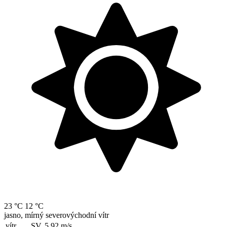
23 °C
12 °C
jasno, mírný severovýchodní vítr
vítr
SV, 5.92
m/s