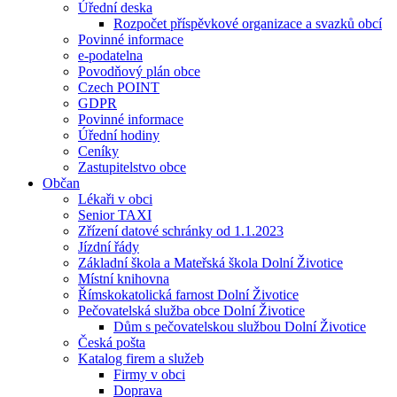
Úřední deska
Rozpočet příspěvkové organizace a svazků obcí
Povinné informace
e-podatelna
Povodňový plán obce
Czech POINT
GDPR
Povinné informace
Úřední hodiny
Ceníky
Zastupitelstvo obce
Občan
Lékaři v obci
Senior TAXI
Zřízení datové schránky od 1.1.2023
Jízdní řády
Základní škola a Mateřská škola Dolní Životice
Místní knihovna
Římskokatolická farnost Dolní Životice
Pečovatelská služba obce Dolní Životice
Dům s pečovatelskou službou Dolní Životice
Česká pošta
Katalog firem a služeb
Firmy v obci
Doprava