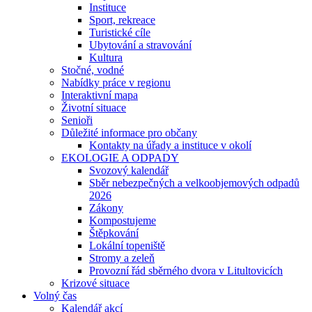
Instituce
Sport, rekreace
Turistické cíle
Ubytování a stravování
Kultura
Stočné, vodné
Nabídky práce v regionu
Interaktivní mapa
Životní situace
Senioři
Důležité informace pro občany
Kontakty na úřady a instituce v okolí
EKOLOGIE A ODPADY
Svozový kalendář
Sběr nebezpečných a velkoobjemových odpadů
2026
Zákony
Kompostujeme
Štěpkování
Lokální topeniště
Stromy a zeleň
Provozní řád sběrného dvora v Litultovicích
Krizové situace
Volný čas
Kalendář akcí