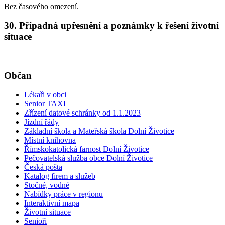
Bez časového omezení.
30. Případná upřesnění a poznámky k řešení životní
situace
Občan
Lékaři v obci
Senior TAXI
Zřízení datové schránky od 1.1.2023
Jízdní řády
Základní škola a Mateřská škola Dolní Životice
Místní knihovna
Římskokatolická farnost Dolní Životice
Pečovatelská služba obce Dolní Životice
Česká pošta
Katalog firem a služeb
Stočné, vodné
Nabídky práce v regionu
Interaktivní mapa
Životní situace
Senioři