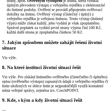
úřady, apod.
Ověřeným výstupem
je listina, která vznikla
úplným převodem výstupu z veřejného rejstříku z elektronické
do listinné podoby. Ověření se provádí připojením ověřovací
doložky na listinu. Ověřený výstup (částečný i úplný) z
veřejného rejstříku je veřejnou listinou. Tento výstup (listinný
výpis) může získat každý, jeho vydání je však zpoplatněno.
Správní poplatek za vydání první strany výpisu činí 100 Kč,
každá další strana je zpoplatněna částkou 50 Kč.
7. Jakým způsobem můžete zahájit řešení životní
situace
Viz výše.
8. Na které instituci životní situaci řešit
Viz výše. Pro získání listinného ověřeného (částečného či úplného)
opisu (ověřeného výstupu) zapsaných údajů z veřejného rejstříku či
listin uložených ve sbírce listin je nejpraktičtější využít kontaktní
místa veřejné správy, zejména tzv. CzechPOINT.
9. Kde, s kým a kdy životní situaci řešit
—