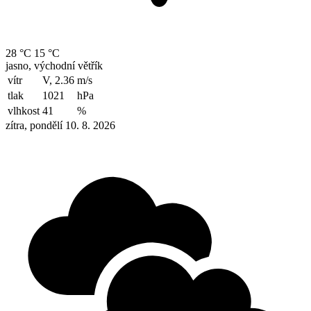
28 °C
15 °C
jasno, východní větřík
vítr
V, 2.36
m/s
tlak
1021
hPa
vlhkost
41
%
zítra, pondělí 10. 8. 2026