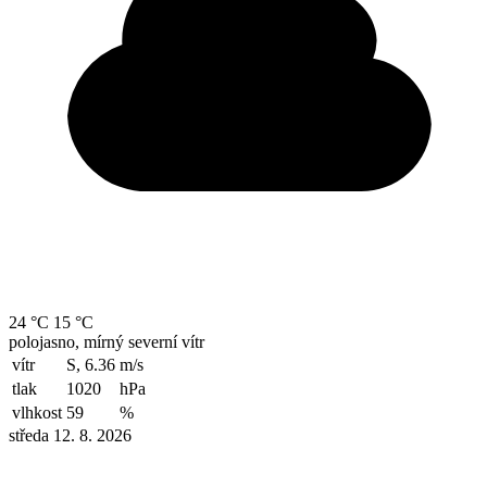
24 °C
15 °C
polojasno, mírný severní vítr
vítr
S, 6.36
m/s
tlak
1020
hPa
vlhkost
59
%
středa 12. 8. 2026