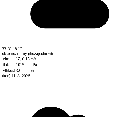
33 °C
18 °C
oblačno, mírný jihozápadní vítr
vítr
JZ, 6.15
m/s
tlak
1015
hPa
vlhkost
32
%
úterý 11. 8. 2026