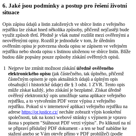
6. Jaké jsou podmínky a postup pro řešení životní
situace
Opis zápisu údajů a listin založených ve sbírce listin z veřejného
rejstříku lze získat hned několika způsoby, přičemž nejčastěji bude
využit způsob třetí. Předně je však nutné rozlišit mezi ověřenými a
neověřenými opisy. Rozdíl je jednoduše v tom, že úředním
ověřením opisu je potvrzena shoda opisu se zápisem ve veřejném
rejstříku nebo shoda opisu s listinou uloženou ve sbírce listin. Blíže
budou dále popsány pouze způsoby získání ověřených opisů.
1
Nejprve lze zmínit možnost získání
úředně ověřeného
elektronického opisu
(jak částečného, tak úplného, přičemž
částečným opisem je opis aktuálních údajů a úplným opis
obsahující i historické údaje) dle § 3 odst. 1 ZVR. Tento opis
může získat každý, jeho získání je bezplatné. Získat úředně
ověřený elektronický opis umožňuje sama aplikace veřejného
rejstříku, a to vytvořením PDF verze výpisu z veřejného
rejstříku. Pokud si v internetové aplikaci veřejného rejstříku na
adrese
https://or.justice.cz/
necháte zobrazit výpis konkrétní
společnosti, tak na konci webové stránky s výpisem je vpravo
ikona s popisem "Stáhnout PDF verzi výpisu". Po kliknutí na ní
se připraví příslušný PDF dokument - a ten se buď nabídne ke
stažení anebo se Vám otevře přímo v PDF prohlížeči (podle