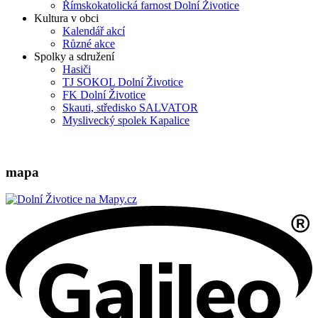
Římskokatolická farnost Dolní Životice
Kultura v obci
Kalendář akcí
Různé akce
Spolky a sdružení
Hasiči
TJ SOKOL Dolní Životice
FK Dolní Životice
Skauti, středisko SALVATOR
Myslivecký spolek Kapalice
mapa