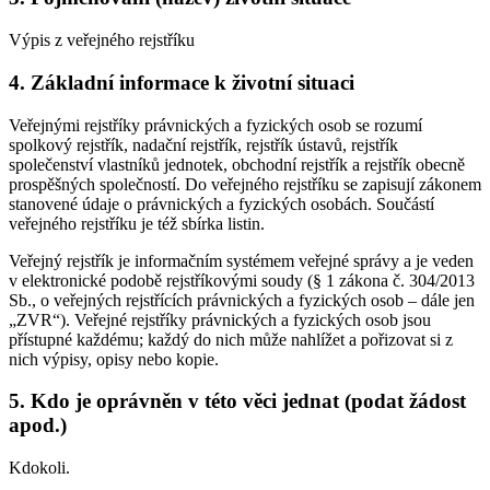
Výpis z veřejného rejstříku
4. Základní informace k životní situaci
Veřejnými rejstříky právnických a fyzických osob se rozumí
spolkový rejstřík, nadační rejstřík, rejstřík ústavů, rejstřík
společenství vlastníků jednotek, obchodní rejstřík a rejstřík obecně
prospěšných společností. Do veřejného rejstříku se zapisují zákonem
stanovené údaje o právnických a fyzických osobách. Součástí
veřejného rejstříku je též sbírka listin.
Veřejný rejstřík je informačním systémem veřejné správy a je veden
v elektronické podobě rejstříkovými soudy (§ 1 zákona č. 304/2013
Sb., o veřejných rejstřících právnických a fyzických osob – dále jen
„ZVR“). Veřejné rejstříky právnických a fyzických osob jsou
přístupné každému; každý do nich může nahlížet a pořizovat si z
nich výpisy, opisy nebo kopie.
5. Kdo je oprávněn v této věci jednat (podat žádost
apod.)
Kdokoli.