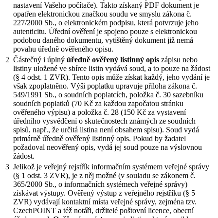
nastavení Vašeho počítače). Takto získaný PDF dokument je
opatřen elektronickou značkou soudu ve smyslu zákona č.
227/2000 Sb., o elektronickém podpisu, která potvrzuje jeho
autenticitu. Úřední ověření je spojeno pouze s elektronickou
podobou daného dokumentu, vytištěný dokument již nemá
povahu úředně ověřeného opisu.
2
Částečný i úplný
úředně ověřený listinný opis
zápisu nebo
listiny uložené ve sbírce listin vydává soud, a to pouze na žádost
(§ 4 odst. 1 ZVR). Tento opis může získat každý, jeho vydání je
však zpoplatněno. Výši poplatku upravuje příloha zákona č.
549/1991 Sb., o soudních poplatcích, položka č. 30 sazebníku
soudních poplatků (70 Kč za každou započatou stránku
ověřeného výpisu) a položka č. 28 (150 Kč za vystavení
úředního vysvědčení o skutečnostech známých ze soudních
spisů, např., že určitá listina není obsahem spisu). Soud vydá
primárně úředně ověřený listinný opis. Pokud by žadatel
požadoval neověřený opis, vydá jej soud pouze na výslovnou
žádost.
3
Jelikož je veřejný rejstřík informačním systémem veřejné správy
(§ 1 odst. 3 ZVR), je z něj možné (v souladu se zákonem č.
365/2000 Sb., o informačních systémech veřejné správy)
získávat výstupy. Ověřený výstup z veřejného rejstříku (§ 5
ZVR) vydávají kontaktní místa veřejné správy, zejména tzv.
CzechPOINT a též notáři, držitelé poštovní licence, obecní