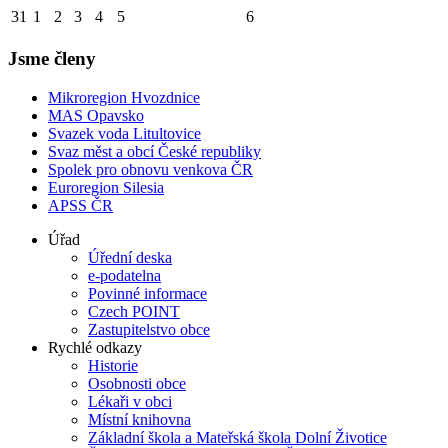
31
1
2
3
4
5
6
Jsme členy
Mikroregion Hvozdnice
MAS Opavsko
Svazek voda Litultovice
Svaz měst a obcí České republiky
Spolek pro obnovu venkova ČR
Euroregion Silesia
APSS ČR
Úřad
Úřední deska
e-podatelna
Povinné informace
Czech POINT
Zastupitelstvo obce
Rychlé odkazy
Historie
Osobnosti obce
Lékaři v obci
Místní knihovna
Základní škola a Mateřská škola Dolní Životice