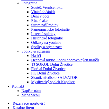
Fotografie
Soutěž Vesnice roku
Vítání občánků
Dění v obci
Různé akce
Strom naší rodiny
Panoramatické fotografie
Letecké snímky
Historické fotografie
Odkazy na youtube
Spolky a organizace
Spolky & sdružení
Hasiči
Dechová hudba Sboru dobrovolných hasičů
TJ SOKOL Dolní Životice
Florbal Dolní Životice
FK Dolní Životice
Skauti, středisko SALVATOR
Myslivecký spolek Kapalice
Kontakt
Napište nám
Mapa webu
Rezervace sportovišť
Katalog firem