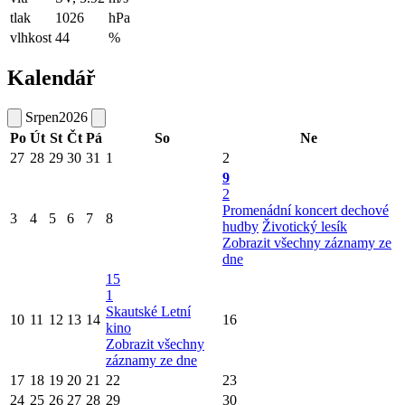
tlak
1026
hPa
vlhkost
44
%
Kalendář
Srpen
2026
Po
Út
St
Čt
Pá
So
Ne
27
28
29
30
31
1
2
9
2
Promenádní koncert dechové
3
4
5
6
7
8
hudby
Životický lesík
Zobrazit všechny záznamy ze
dne
15
1
Skautské Letní
10
11
12
13
14
16
kino
Zobrazit všechny
záznamy ze dne
17
18
19
20
21
22
23
24
25
26
27
28
29
30