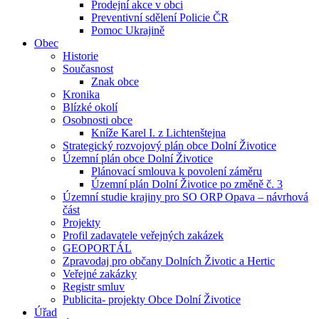
Prodejní akce v obci
Preventivní sdělení Policie ČR
Pomoc Ukrajině
Obec
Historie
Současnost
Znak obce
Kronika
Blízké okolí
Osobnosti obce
Kníže Karel I. z Lichtenštejna
Strategický rozvojový plán obce Dolní Životice
Územní plán obce Dolní Životice
Plánovací smlouva k povolení záměru
Územní plán Dolní Životice po změně č. 3
Územní studie krajiny pro SO ORP Opava – návrhová
část
Projekty
Profil zadavatele veřejných zakázek
GEOPORTÁL
Zpravodaj pro občany Dolních Životic a Hertic
Veřejné zakázky
Registr smluv
Publicita- projekty Obce Dolní Životice
Úřad