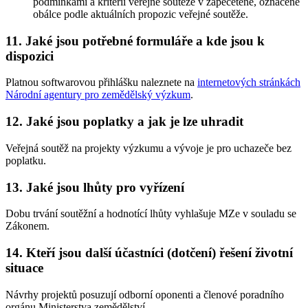
podmínkami a kritérii veřejné soutěže v zapečetěné, označené
obálce podle aktuálních propozic veřejné soutěže.
11. Jaké jsou potřebné formuláře a kde jsou k
dispozici
Platnou softwarovou přihlášku naleznete na
internetových stránkách
Národní agentury pro zemědělský výzkum
.
12. Jaké jsou poplatky a jak je lze uhradit
Veřejná soutěž na projekty výzkumu a vývoje je pro uchazeče bez
poplatku.
13. Jaké jsou lhůty pro vyřízení
Dobu trvání soutěžní a hodnotící lhůty vyhlašuje MZe v souladu se
Zákonem.
14. Kteří jsou další účastníci (dotčení) řešení životní
situace
Návrhy projektů posuzují odborní oponenti a členové poradního
orgánu Ministerstva zemědělství.