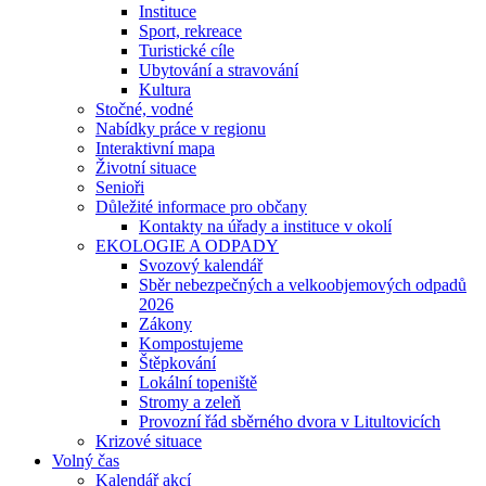
Instituce
Sport, rekreace
Turistické cíle
Ubytování a stravování
Kultura
Stočné, vodné
Nabídky práce v regionu
Interaktivní mapa
Životní situace
Senioři
Důležité informace pro občany
Kontakty na úřady a instituce v okolí
EKOLOGIE A ODPADY
Svozový kalendář
Sběr nebezpečných a velkoobjemových odpadů
2026
Zákony
Kompostujeme
Štěpkování
Lokální topeniště
Stromy a zeleň
Provozní řád sběrného dvora v Litultovicích
Krizové situace
Volný čas
Kalendář akcí