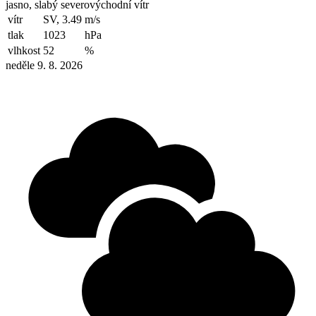
jasno, slabý severovýchodní vítr
vítr
SV, 3.49
m/s
tlak
1023
hPa
vlhkost
52
%
neděle 9. 8. 2026