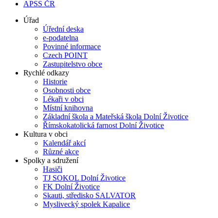
APSS ČR
Úřad
Úřední deska
e-podatelna
Povinné informace
Czech POINT
Zastupitelstvo obce
Rychlé odkazy
Historie
Osobnosti obce
Lékaři v obci
Místní knihovna
Základní škola a Mateřská škola Dolní Životice
Římskokatolická farnost Dolní Životice
Kultura v obci
Kalendář akcí
Různé akce
Spolky a sdružení
Hasiči
TJ SOKOL Dolní Životice
FK Dolní Životice
Skauti, středisko SALVATOR
Myslivecký spolek Kapalice