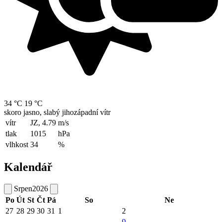
34 °C
19 °C
skoro jasno, slabý jihozápadní vítr
vítr
JZ, 4.79
m/s
tlak
1015
hPa
vlhkost
34
%
Kalendář
Srpen
2026
Po
Út
St
Čt
Pá
So
Ne
27
28
29
30
31
1
2
9