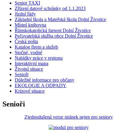
Senior TAXI
Zřízení datové schránky od 1.1.2023
Jízdní řády
Základní škola a Mateřská škola Dolní Životice
Místní knihovna
Římskokatolická farnost Dolní Životice
Pečovatelská služba obce Dolní Životice
Česká pošta
Katalog firem a služeb
Stočné, vodné
Nabídky práce v regionu
Interaktivní mapa
Životní situace
Senioři
Důležité informace pro občany
EKOLOGIE A ODPADY
Krizové situace
Senioři
Zjednodušená verze stránek nejen pro seniory