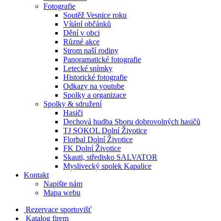
Fotografie
Soutěž Vesnice roku
Vítání občánků
Dění v obci
Různé akce
Strom naší rodiny
Panoramatické fotografie
Letecké snímky
Historické fotografie
Odkazy na youtube
Spolky a organizace
Spolky & sdružení
Hasiči
Dechová hudba Sboru dobrovolných hasičů
TJ SOKOL Dolní Životice
Florbal Dolní Životice
FK Dolní Životice
Skauti, středisko SALVATOR
Myslivecký spolek Kapalice
Kontakt
Napište nám
Mapa webu
Rezervace sportovišť
Katalog firem