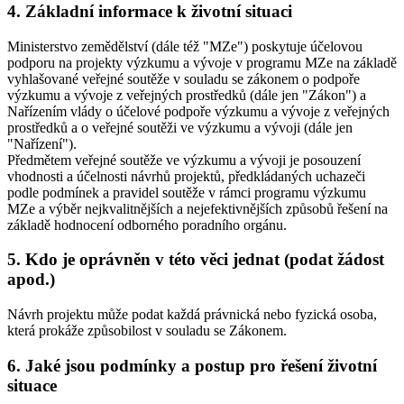
4. Základní informace k životní situaci
Ministerstvo zemědělství (dále též "MZe") poskytuje účelovou
podporu na projekty výzkumu a vývoje v programu MZe na základě
vyhlašované veřejné soutěže v souladu se zákonem o podpoře
výzkumu a vývoje z veřejných prostředků (dále jen "Zákon") a
Nařízením vlády o účelové podpoře výzkumu a vývoje z veřejných
prostředků a o veřejné soutěži ve výzkumu a vývoji (dále jen
"Nařízení").
Předmětem veřejné soutěže ve výzkumu a vývoji je posouzení
vhodnosti a účelnosti návrhů projektů, předkládaných uchazeči
podle podmínek a pravidel soutěže v rámci programu výzkumu
MZe a výběr nejkvalitnějších a nejefektivnějších způsobů řešení na
základě hodnocení odborného poradního orgánu.
5. Kdo je oprávněn v této věci jednat (podat žádost
apod.)
Návrh projektu může podat každá právnická nebo fyzická osoba,
která prokáže způsobilost v souladu se Zákonem.
6. Jaké jsou podmínky a postup pro řešení životní
situace