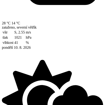
28 °C
14 °C
zataženo, severní větřík
vítr
S, 2.55
m/s
tlak
1021
hPa
vlhkost
41
%
pondělí 10. 8. 2026