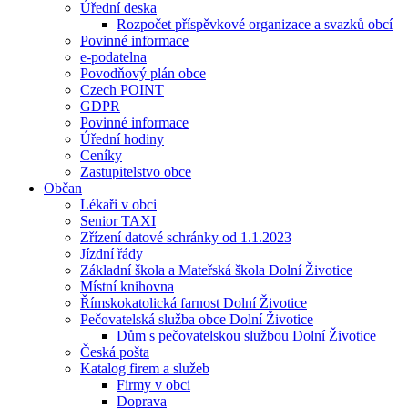
Úřední deska
Rozpočet příspěvkové organizace a svazků obcí
Povinné informace
e-podatelna
Povodňový plán obce
Czech POINT
GDPR
Povinné informace
Úřední hodiny
Ceníky
Zastupitelstvo obce
Občan
Lékaři v obci
Senior TAXI
Zřízení datové schránky od 1.1.2023
Jízdní řády
Základní škola a Mateřská škola Dolní Životice
Místní knihovna
Římskokatolická farnost Dolní Životice
Pečovatelská služba obce Dolní Životice
Dům s pečovatelskou službou Dolní Životice
Česká pošta
Katalog firem a služeb
Firmy v obci
Doprava