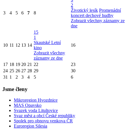
2
Životický lesík
Promenádní
3
4
5
6
7
8
koncert dechové hudby
Zobrazit všechny záznamy ze
dne
15
1
Skautské Letní
10
11
12
13
14
16
kino
Zobrazit všechny
záznamy ze dne
17
18
19
20
21
22
23
24
25
26
27
28
29
30
31
1
2
3
4
5
6
Jsme členy
Mikroregion Hvozdnice
MAS Opavsko
Svazek voda Litultovice
Svaz měst a obcí České republiky
Spolek pro obnovu venkova ČR
Euroregion Silesia