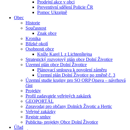
Prodejní akce v obci
Preventivní sdělení Policie ČR
Pomoc Ukrajině
Obec
Historie
Současnost
Znak obce
Kronika
Blízké okolí
Osobnosti obce
Kníže Karel I. z Lichtenštejna
Strategický rozvojový plán obce Dolní Životice
Územní plán obce Dolní Životice
Plánovací smlouva k povolení záměru
Územní plán Dolní Životice po změně č. 3
Územní studie krajiny pro SO ORP Opava – návrhová
část
Projekty
Profil zadavatele veřejných zakázek
GEOPORTÁL
Zpravodaj pro občany Dolních Životic a Hertic
Veřejné zakázky
Registr smluv
Publicita- projekty Obce Dolní Životice
Úřad