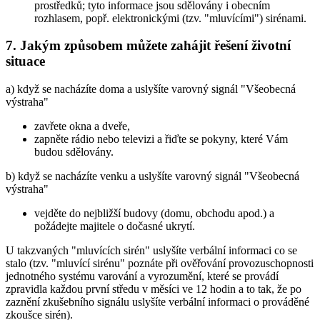
prostředků; tyto informace jsou sdělovány i obecním
rozhlasem, popř. elektronickými (tzv. "mluvícími") sirénami.
7. Jakým způsobem můžete zahájit řešení životní
situace
a) když se nacházíte doma a uslyšíte varovný signál "Všeobecná
výstraha"
zavřete okna a dveře,
zapněte rádio nebo televizi a řiďte se pokyny, které Vám
budou sdělovány.
b) když se nacházíte venku a uslyšíte varovný signál "Všeobecná
výstraha"
vejděte do nejbližší budovy (domu, obchodu apod.) a
požádejte majitele o dočasné ukrytí.
U takzvaných "mluvících sirén" uslyšíte verbální informaci co se
stalo (tzv. "mluvící sirénu" poznáte při ověřování provozuschopnosti
jednotného systému varování a vyrozumění, které se provádí
zpravidla každou první středu v měsíci ve 12 hodin a to tak, že po
zaznění zkušebního signálu uslyšíte verbální informaci o prováděné
zkoušce sirén).