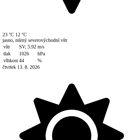
23 °C
12 °C
jasno, mírný severovýchodní vítr
vítr
SV, 5.92
m/s
tlak
1026
hPa
vlhkost
44
%
čtvrtek 13. 8. 2026