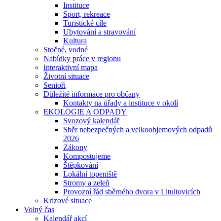
Instituce
Sport, rekreace
Turistické cíle
Ubytování a stravování
Kultura
Stočné, vodné
Nabídky práce v regionu
Interaktivní mapa
Životní situace
Senioři
Důležité informace pro občany
Kontakty na úřady a instituce v okolí
EKOLOGIE A ODPADY
Svozový kalendář
Sběr nebezpečných a velkoobjemových odpadů
2026
Zákony
Kompostujeme
Štěpkování
Lokální topeniště
Stromy a zeleň
Provozní řád sběrného dvora v Litultovicích
Krizové situace
Volný čas
Kalendář akcí