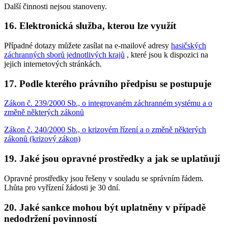
Další činnosti nejsou stanoveny.
16. Elektronická služba, kterou lze využít
Případné dotazy můžete zasílat na e-mailové adresy
hasičských
záchranných sborů jednotlivých krajů
, které jsou k dispozici na
jejich internetových stránkách.
17. Podle kterého právního předpisu se postupuje
Zákon č. 239/2000 Sb., o integrovaném záchranném systému a o
změně některých zákonů
Zákon č. 240/2000 Sb., o krizovém řízení a o změně některých
zákonů (krizový zákon)
19. Jaké jsou opravné prostředky a jak se uplatňují
Opravné prostředky jsou řešeny v souladu se správním řádem.
Lhůta pro vyřízení žádosti je 30 dní.
20. Jaké sankce mohou být uplatněny v případě
nedodržení povinností