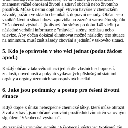
znamenat vážné ohrožení životů a zdraví občanů nebo životního
prostředí. Může k němu dojít např. vlivem havárie v chemickém
závodě, požáru ve skladu chemikálií, dopravní nehody. Občan se o
vzniklé životní situaci dozví zpravidla po zaznění varovného signálu
"Všeobecná výstraha" (kolísavý tón sirény po dobu 140 vteřin) a
následné verbální informace z "mluvící" sirény, rozhlasu nebo
televize. Aby občan dokázal eliminovat možné následky této situace
na minimum, musí znát zásady chování a jednání v takovéto situaci.
5. Kdo je oprávněn v této věci jednat (podat žádost
apod.)
Každý občan v takovéto situaci jedná dle vlastních schopností,
znalostí, dovedností a pokynů vydávaných příslušnými státními
orgány a orgány územních samosprávných celků.
6. Jaké jsou podmínky a postup pro řešení životní
situace
Když dojde k úniku nebezpečné chemické látky, která může ohrozit
život a zdraví, jsou občané varováni prostřednictvím sirén varovným
signálem "Všeobecná výstraha".
Po zaznění varovného signálu "Všeobecná výstraha" (kolísavý tón