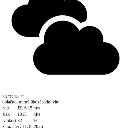
33 °C
18 °C
oblačno, mírný jihozápadní vítr
vítr
JZ, 6.15
m/s
tlak
1015
hPa
vlhkost
32
%
zítra, úterý 11. 8. 2026