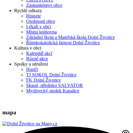
Zastupitelstvo obce
Rychlé odkazy
Historie
Osobnosti obce
Lékaři v obci
Místní knihovna
Základní škola a Mateřská škola Dolní Životice
Římskokatolická farnost Dolní Životice
Kultura v obci
Kalendář akcí
Různé akce
Spolky a sdružení
Hasiči
TJ SOKOL Dolní Životice
FK Dolní Životice
Skauti, středisko SALVATOR
Myslivecký spolek Kapalice
mapa