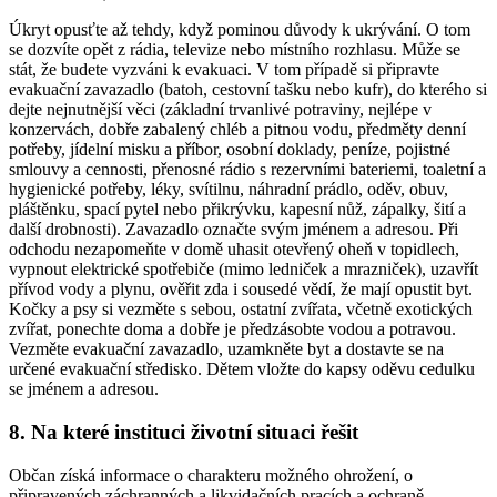
Úkryt opusťte až tehdy, když pominou důvody k ukrývání. O tom
se dozvíte opět z rádia, televize nebo místního rozhlasu. Může se
stát, že budete vyzváni k evakuaci. V tom případě si připravte
evakuační zavazadlo (batoh, cestovní tašku nebo kufr), do kterého si
dejte nejnutnější věci (základní trvanlivé potraviny, nejlépe v
konzervách, dobře zabalený chléb a pitnou vodu, předměty denní
potřeby, jídelní misku a příbor, osobní doklady, peníze, pojistné
smlouvy a cennosti, přenosné rádio s rezervními bateriemi, toaletní a
hygienické potřeby, léky, svítilnu, náhradní prádlo, oděv, obuv,
pláštěnku, spací pytel nebo přikrývku, kapesní nůž, zápalky, šití a
další drobnosti). Zavazadlo označte svým jménem a adresou. Při
odchodu nezapomeňte v domě uhasit otevřený oheň v topidlech,
vypnout elektrické spotřebiče (mimo ledniček a mrazniček), uzavřít
přívod vody a plynu, ověřit zda i sousedé vědí, že mají opustit byt.
Kočky a psy si vezměte s sebou, ostatní zvířata, včetně exotických
zvířat, ponechte doma a dobře je předzásobte vodou a potravou.
Vezměte evakuační zavazadlo, uzamkněte byt a dostavte se na
určené evakuační středisko. Dětem vložte do kapsy oděvu cedulku
se jménem a adresou.
8. Na které instituci životní situaci řešit
Občan získá informace o charakteru možného ohrožení, o
připravených záchranných a likvidačních pracích a ochraně