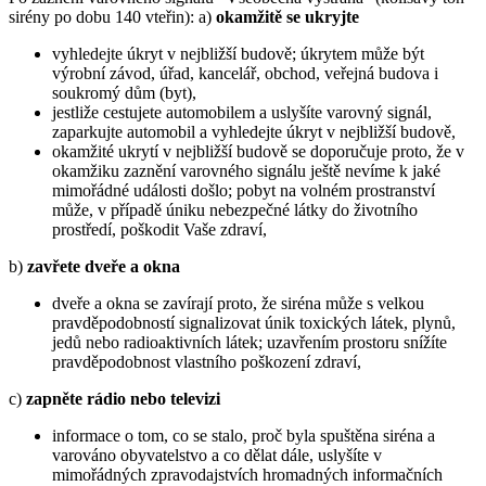
sirény po dobu 140 vteřin): a)
okamžitě se ukryjte
vyhledejte úkryt v nejbližší budově; úkrytem může být
výrobní závod, úřad, kancelář, obchod, veřejná budova i
soukromý dům (byt),
jestliže cestujete automobilem a uslyšíte varovný signál,
zaparkujte automobil a vyhledejte úkryt v nejbližší budově,
okamžité ukrytí v nejbližší budově se doporučuje proto, že v
okamžiku zaznění varovného signálu ještě nevíme k jaké
mimořádné události došlo; pobyt na volném prostranství
může, v případě úniku nebezpečné látky do životního
prostředí, poškodit Vaše zdraví,
b)
zavřete dveře a okna
dveře a okna se zavírají proto, že siréna může s velkou
pravděpodobností signalizovat únik toxických látek, plynů,
jedů nebo radioaktivních látek; uzavřením prostoru snížíte
pravděpodobnost vlastního poškození zdraví,
c)
zapněte rádio nebo televizi
informace o tom, co se stalo, proč byla spuštěna siréna a
varováno obyvatelstvo a co dělat dále, uslyšíte v
mimořádných zpravodajstvích hromadných informačních