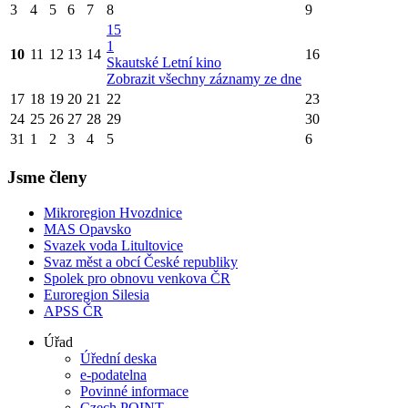
3
4
5
6
7
8
9
15
1
10
11
12
13
14
16
Skautské Letní kino
Zobrazit všechny záznamy ze dne
17
18
19
20
21
22
23
24
25
26
27
28
29
30
31
1
2
3
4
5
6
Jsme členy
Mikroregion Hvozdnice
MAS Opavsko
Svazek voda Litultovice
Svaz měst a obcí České republiky
Spolek pro obnovu venkova ČR
Euroregion Silesia
APSS ČR
Úřad
Úřední deska
e-podatelna
Povinné informace
Czech POINT