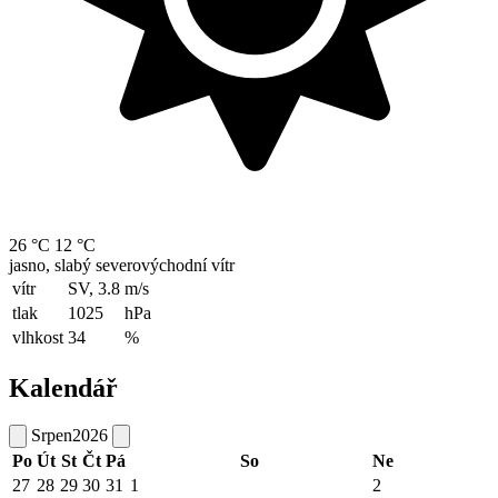
26 °C
12 °C
jasno, slabý severovýchodní vítr
vítr
SV, 3.8
m/s
tlak
1025
hPa
vlhkost
34
%
Kalendář
Srpen
2026
Po
Út
St
Čt
Pá
So
Ne
27
28
29
30
31
1
2