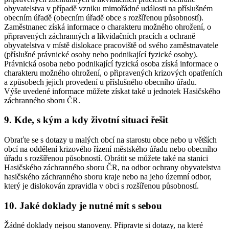
obyvatelstva v případě vzniku mimořádné události na příslušném
obecním úřadě (obecním úřadě obce s rozšířenou působností).
Zaměstnanec získá informace o charakteru možného ohrožení, o
připravených záchranných a likvidačních pracích a ochraně
obyvatelstva v místě dislokace pracoviště od svého zaměstnavatele
(příslušné právnické osoby nebo podnikající fyzické osoby).
Právnická osoba nebo podnikající fyzická osoba získá informace o
charakteru možného ohrožení, o připravených krizových opatřeních
a způsobech jejich provedení u příslušného obecního úřadu.
Výše uvedené informace můžete získat také u jednotek Hasičského
záchranného sboru ČR.
9. Kde, s kým a kdy životní situaci řešit
Obraťte se s dotazy u malých obcí na starostu obce nebo u větších
obcí na oddělení krizového řízení městského úřadu nebo obecního
úřadu s rozšířenou působností. Obrátit se můžete také na stanici
Hasičského záchranného sboru ČR, na odbor ochrany obyvatelstva
hasičského záchranného sboru kraje nebo na jeho územní odbor,
který je dislokován zpravidla v obci s rozšířenou působností.
10. Jaké doklady je nutné mít s sebou
Žádné doklady nejsou stanoveny. Připravte si dotazy, na které