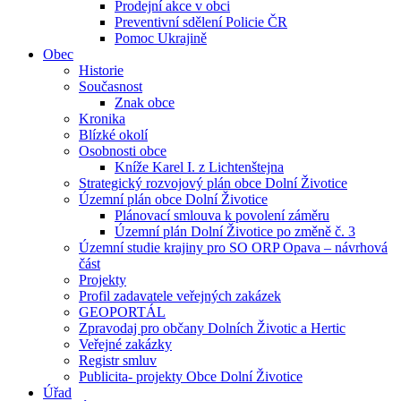
Prodejní akce v obci
Preventivní sdělení Policie ČR
Pomoc Ukrajině
Obec
Historie
Současnost
Znak obce
Kronika
Blízké okolí
Osobnosti obce
Kníže Karel I. z Lichtenštejna
Strategický rozvojový plán obce Dolní Životice
Územní plán obce Dolní Životice
Plánovací smlouva k povolení záměru
Územní plán Dolní Životice po změně č. 3
Územní studie krajiny pro SO ORP Opava – návrhová
část
Projekty
Profil zadavatele veřejných zakázek
GEOPORTÁL
Zpravodaj pro občany Dolních Životic a Hertic
Veřejné zakázky
Registr smluv
Publicita- projekty Obce Dolní Životice
Úřad