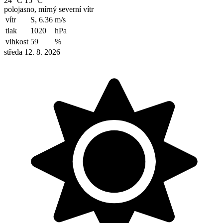
24 °C
15 °C
polojasno, mírný severní vítr
vítr
S, 6.36
m/s
tlak
1020
hPa
vlhkost
59
%
středa 12. 8. 2026