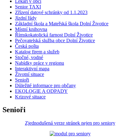
Lékaři v obci
Senior TAXI
Zřízení datové schránky od 1.1.2023
Jízdní řády
Základní škola a Mateřská škola Dolní Životice
Místní knihovna
Římskokatolická farnost Dolní Životice
Pečovatelská služba obce Dolní Životice
Česká pošta
Katalog firem a služeb
Stočné, vodné
Nabídky práce v regionu
Interaktivní mapa
Životní situace
Senioři
Důležité informace pro občany
EKOLOGIE A ODPADY
Krizové situace
Senioři
Zjednodušená verze stránek nejen pro seniory