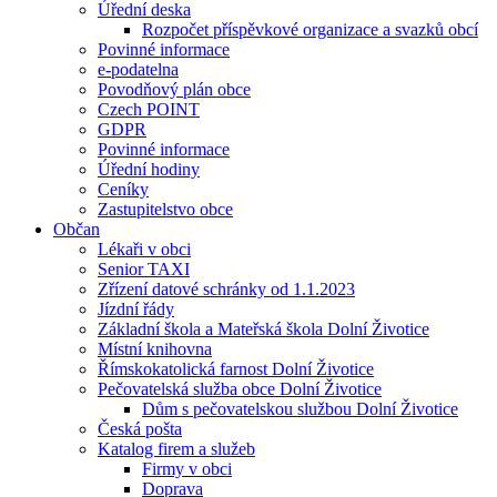
Úřední deska
Rozpočet příspěvkové organizace a svazků obcí
Povinné informace
e-podatelna
Povodňový plán obce
Czech POINT
GDPR
Povinné informace
Úřední hodiny
Ceníky
Zastupitelstvo obce
Občan
Lékaři v obci
Senior TAXI
Zřízení datové schránky od 1.1.2023
Jízdní řády
Základní škola a Mateřská škola Dolní Životice
Místní knihovna
Římskokatolická farnost Dolní Životice
Pečovatelská služba obce Dolní Životice
Dům s pečovatelskou službou Dolní Životice
Česká pošta
Katalog firem a služeb
Firmy v obci
Doprava