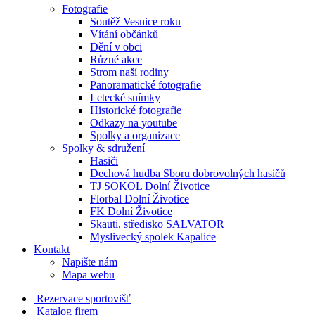
Fotografie
Soutěž Vesnice roku
Vítání občánků
Dění v obci
Různé akce
Strom naší rodiny
Panoramatické fotografie
Letecké snímky
Historické fotografie
Odkazy na youtube
Spolky a organizace
Spolky & sdružení
Hasiči
Dechová hudba Sboru dobrovolných hasičů
TJ SOKOL Dolní Životice
Florbal Dolní Životice
FK Dolní Životice
Skauti, středisko SALVATOR
Myslivecký spolek Kapalice
Kontakt
Napište nám
Mapa webu
Rezervace sportovišť
Katalog firem