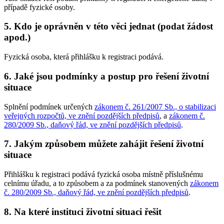
případě fyzické osoby.
5. Kdo je oprávněn v této věci jednat (podat žádost
apod.)
Fyzická osoba, která přihlášku k registraci podává.
6. Jaké jsou podmínky a postup pro řešení životní
situace
Splnění podmínek určených
zákonem č. 261/2007 Sb., o stabilizaci
veřejných rozpočtů, ve znění pozdějších předpisů
, a
zákonem č.
280/2009 Sb., daňový řád, ve znění pozdějších předpisů
.
7. Jakým způsobem můžete zahájit řešení životní
situace
Přihlášku k registraci podává fyzická osoba místně příslušnému
celnímu úřadu, a to způsobem a za podmínek stanovených
zákonem
č. 280/2009 Sb., daňový řád, ve znění pozdějších předpisů
.
8. Na které instituci životní situaci řešit