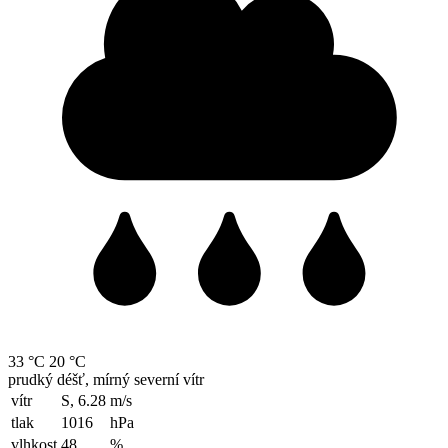
33 °C
20 °C
prudký déšť, mírný severní vítr
vítr
S, 6.28
m/s
tlak
1016
hPa
vlhkost
48
%