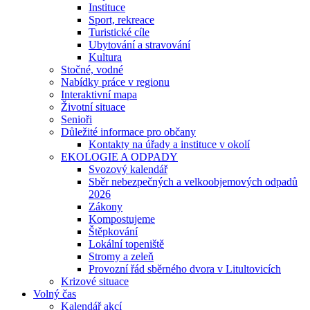
Instituce
Sport, rekreace
Turistické cíle
Ubytování a stravování
Kultura
Stočné, vodné
Nabídky práce v regionu
Interaktivní mapa
Životní situace
Senioři
Důležité informace pro občany
Kontakty na úřady a instituce v okolí
EKOLOGIE A ODPADY
Svozový kalendář
Sběr nebezpečných a velkoobjemových odpadů
2026
Zákony
Kompostujeme
Štěpkování
Lokální topeniště
Stromy a zeleň
Provozní řád sběrného dvora v Litultovicích
Krizové situace
Volný čas
Kalendář akcí