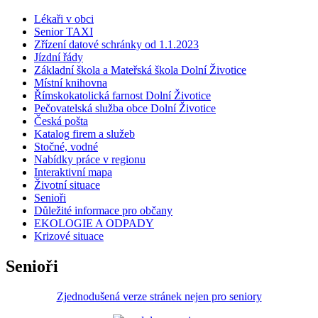
Lékaři v obci
Senior TAXI
Zřízení datové schránky od 1.1.2023
Jízdní řády
Základní škola a Mateřská škola Dolní Životice
Místní knihovna
Římskokatolická farnost Dolní Životice
Pečovatelská služba obce Dolní Životice
Česká pošta
Katalog firem a služeb
Stočné, vodné
Nabídky práce v regionu
Interaktivní mapa
Životní situace
Senioři
Důležité informace pro občany
EKOLOGIE A ODPADY
Krizové situace
Senioři
Zjednodušená verze stránek nejen pro seniory