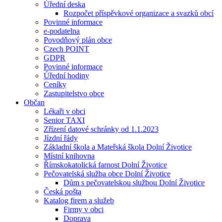
Úřední deska
Rozpočet příspěvkové organizace a svazků obcí
Povinné informace
e-podatelna
Povodňový plán obce
Czech POINT
GDPR
Povinné informace
Úřední hodiny
Ceníky
Zastupitelstvo obce
Občan
Lékaři v obci
Senior TAXI
Zřízení datové schránky od 1.1.2023
Jízdní řády
Základní škola a Mateřská škola Dolní Životice
Místní knihovna
Římskokatolická farnost Dolní Životice
Pečovatelská služba obce Dolní Životice
Dům s pečovatelskou službou Dolní Životice
Česká pošta
Katalog firem a služeb
Firmy v obci
Doprava