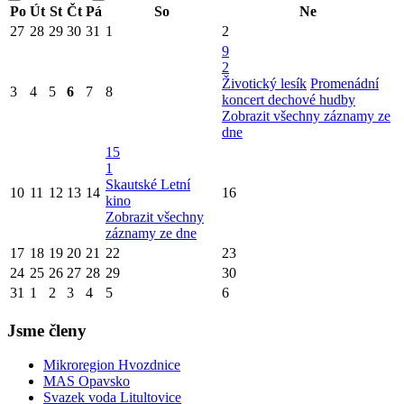
Po
Út
St
Čt
Pá
So
Ne
27
28
29
30
31
1
2
9
2
Životický lesík
Promenádní
3
4
5
6
7
8
koncert dechové hudby
Zobrazit všechny záznamy ze
dne
15
1
Skautské Letní
10
11
12
13
14
16
kino
Zobrazit všechny
záznamy ze dne
17
18
19
20
21
22
23
24
25
26
27
28
29
30
31
1
2
3
4
5
6
Jsme členy
Mikroregion Hvozdnice
MAS Opavsko
Svazek voda Litultovice