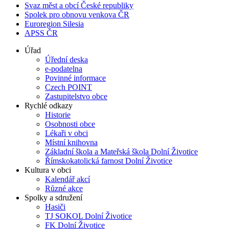
Svaz měst a obcí České republiky
Spolek pro obnovu venkova ČR
Euroregion Silesia
APSS ČR
Úřad
Úřední deska
e-podatelna
Povinné informace
Czech POINT
Zastupitelstvo obce
Rychlé odkazy
Historie
Osobnosti obce
Lékaři v obci
Místní knihovna
Základní škola a Mateřská škola Dolní Životice
Římskokatolická farnost Dolní Životice
Kultura v obci
Kalendář akcí
Různé akce
Spolky a sdružení
Hasiči
TJ SOKOL Dolní Životice
FK Dolní Životice