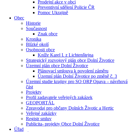
Prodejní akce v obci
Preventivní sdělení Policie ČR
Pomoc Ukrajině
Obec
Historie
Současnost
Znak obce
Kronika
Blízké okolí
Osobnosti obce
Kníže Karel I. z Lichtenštejna
Strategický rozvojový plán obce Dolní Životice
Územní plán obce Dolní Životice
Plánovací smlouva k povolení záměru
Územní plán Dolní Životice po změně č. 3
Územní studie krajiny pro SO ORP Opava – návrhová
část
Projekty
Profil zadavatele veřejných zakázek
GEOPORTÁL
Zpravodaj pro občany Dolních Životic a Hertic
Veřejné zakázky
Registr smluv
Publicita- projekty Obce Dolní Životice
Úřad