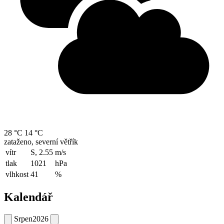
28 °C
14 °C
zataženo, severní větřík
vítr
S, 2.55
m/s
tlak
1021
hPa
vlhkost
41
%
Kalendář
Srpen
2026