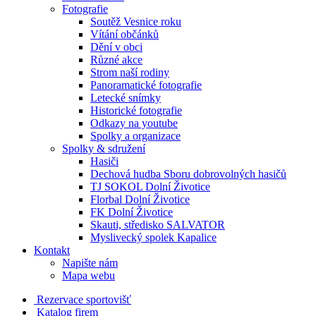
Fotografie
Soutěž Vesnice roku
Vítání občánků
Dění v obci
Různé akce
Strom naší rodiny
Panoramatické fotografie
Letecké snímky
Historické fotografie
Odkazy na youtube
Spolky a organizace
Spolky & sdružení
Hasiči
Dechová hudba Sboru dobrovolných hasičů
TJ SOKOL Dolní Životice
Florbal Dolní Životice
FK Dolní Životice
Skauti, středisko SALVATOR
Myslivecký spolek Kapalice
Kontakt
Napište nám
Mapa webu
Rezervace sportovišť
Katalog firem