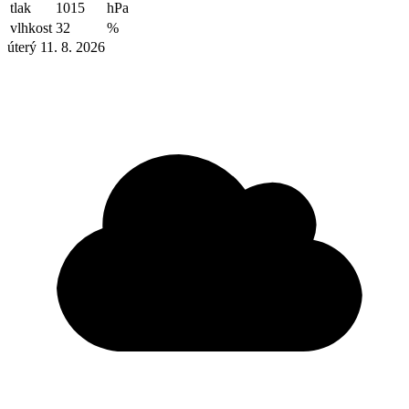
tlak
1015
hPa
vlhkost
32
%
úterý 11. 8. 2026