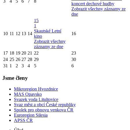
3
4
5
6
7
8
koncert dechové hudby
Zobrazit všechny záznamy ze
dne
15
1
Skautské Letní
10
11
12
13
14
16
kino
Zobrazit všechny
záznamy ze dne
17
18
19
20
21
22
23
24
25
26
27
28
29
30
31
1
2
3
4
5
6
Jsme členy
Mikroregion Hvozdnice
MAS Opavsko
Svazek voda Litultovice
Svaz měst a obcí České republiky
Spolek pro obnovu venkova ČR
Euroregion Silesia
APSS ČR