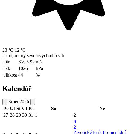
23 °C
12 °C
jasno, mírný severovýchodní vítr
vítr
SV, 5.92
m/s
tlak
1026
hPa
vlhkost
44
%
Kalendář
Srpen
2026
Po
Út
St
Čt
Pá
So
Ne
27
28
29
30
31
1
2
9
2
Životický lesík
Promenádní