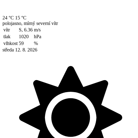
24 °C
15 °C
polojasno, mírný severní vítr
vítr
S, 6.36
m/s
tlak
1020
hPa
vlhkost
59
%
středa 12. 8. 2026