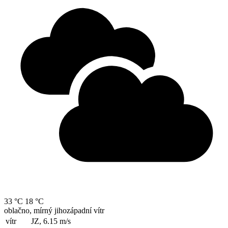
33 °C
18 °C
oblačno, mírný jihozápadní vítr
vítr
JZ, 6.15
m/s