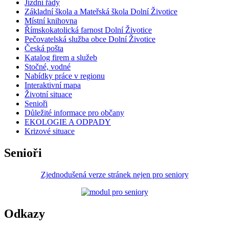
Jízdní řády
Základní škola a Mateřská škola Dolní Životice
Místní knihovna
Římskokatolická farnost Dolní Životice
Pečovatelská služba obce Dolní Životice
Česká pošta
Katalog firem a služeb
Stočné, vodné
Nabídky práce v regionu
Interaktivní mapa
Životní situace
Senioři
Důležité informace pro občany
EKOLOGIE A ODPADY
Krizové situace
Senioři
Zjednodušená verze stránek nejen pro seniory
Odkazy