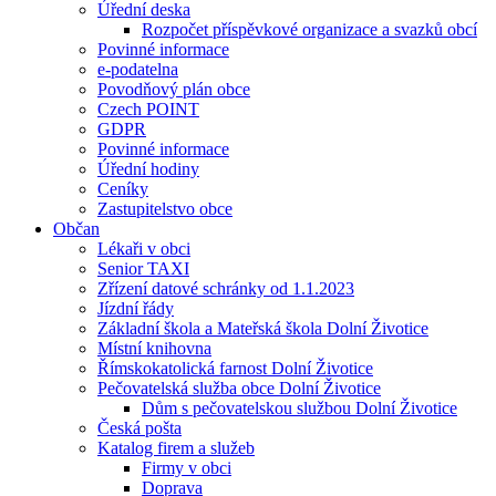
Úřední deska
Rozpočet příspěvkové organizace a svazků obcí
Povinné informace
e-podatelna
Povodňový plán obce
Czech POINT
GDPR
Povinné informace
Úřední hodiny
Ceníky
Zastupitelstvo obce
Občan
Lékaři v obci
Senior TAXI
Zřízení datové schránky od 1.1.2023
Jízdní řády
Základní škola a Mateřská škola Dolní Životice
Místní knihovna
Římskokatolická farnost Dolní Životice
Pečovatelská služba obce Dolní Životice
Dům s pečovatelskou službou Dolní Životice
Česká pošta
Katalog firem a služeb
Firmy v obci
Doprava