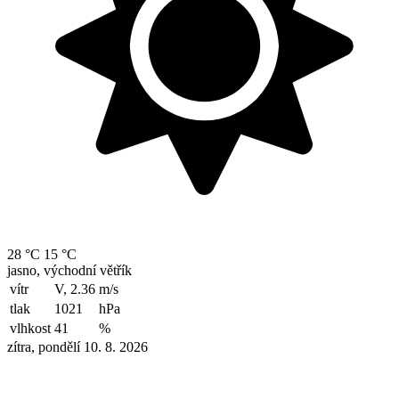
28 °C
15 °C
jasno, východní větřík
vítr
V, 2.36
m/s
tlak
1021
hPa
vlhkost
41
%
zítra, pondělí 10. 8. 2026