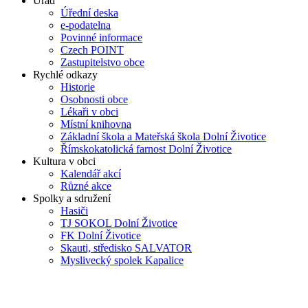
Úřad
Úřední deska
e-podatelna
Povinné informace
Czech POINT
Zastupitelstvo obce
Rychlé odkazy
Historie
Osobnosti obce
Lékaři v obci
Místní knihovna
Základní škola a Mateřská škola Dolní Životice
Římskokatolická farnost Dolní Životice
Kultura v obci
Kalendář akcí
Různé akce
Spolky a sdružení
Hasiči
TJ SOKOL Dolní Životice
FK Dolní Životice
Skauti, středisko SALVATOR
Myslivecký spolek Kapalice