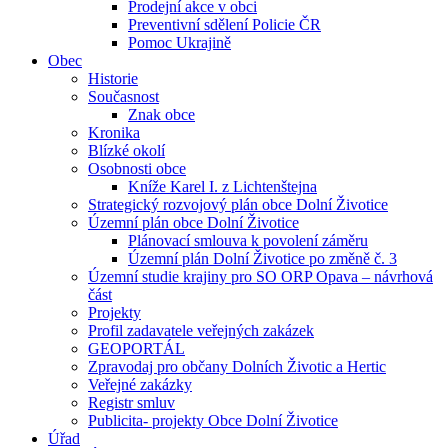
Prodejní akce v obci
Preventivní sdělení Policie ČR
Pomoc Ukrajině
Obec
Historie
Současnost
Znak obce
Kronika
Blízké okolí
Osobnosti obce
Kníže Karel I. z Lichtenštejna
Strategický rozvojový plán obce Dolní Životice
Územní plán obce Dolní Životice
Plánovací smlouva k povolení záměru
Územní plán Dolní Životice po změně č. 3
Územní studie krajiny pro SO ORP Opava – návrhová
část
Projekty
Profil zadavatele veřejných zakázek
GEOPORTÁL
Zpravodaj pro občany Dolních Životic a Hertic
Veřejné zakázky
Registr smluv
Publicita- projekty Obce Dolní Životice
Úřad