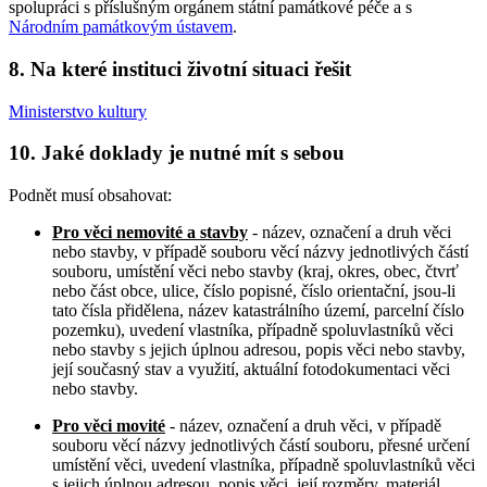
spolupráci s příslušným orgánem státní památkové péče a s
Národním památkovým ústavem
.
8. Na které instituci životní situaci řešit
Ministerstvo kultury
10. Jaké doklady je nutné mít s sebou
Podnět musí obsahovat:
Pro věci nemovité a stavby
- název, označení a druh věci
nebo stavby, v případě souboru věcí názvy jednotlivých částí
souboru, umístění věci nebo stavby (kraj, okres, obec, čtvrť
nebo část obce, ulice, číslo popisné, číslo orientační, jsou-li
tato čísla přidělena, název katastrálního území, parcelní číslo
pozemku), uvedení vlastníka, případně spoluvlastníků věci
nebo stavby s jejich úplnou adresou, popis věci nebo stavby,
její současný stav a využití, aktuální fotodokumentaci věci
nebo stavby.
Pro věci movité
- název, označení a druh věci, v případě
souboru věcí názvy jednotlivých částí souboru, přesné určení
umístění věci, uvedení vlastníka, případně spoluvlastníků věci
s jejich úplnou adresou, popis věci, její rozměry, materiál,