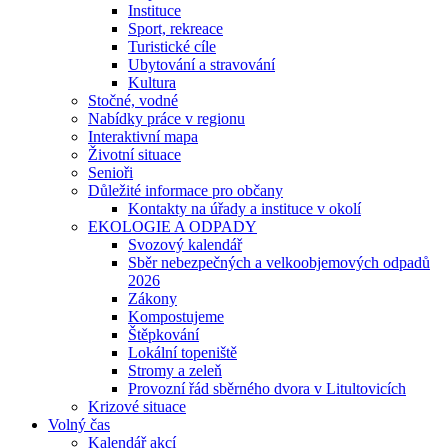
Instituce
Sport, rekreace
Turistické cíle
Ubytování a stravování
Kultura
Stočné, vodné
Nabídky práce v regionu
Interaktivní mapa
Životní situace
Senioři
Důležité informace pro občany
Kontakty na úřady a instituce v okolí
EKOLOGIE A ODPADY
Svozový kalendář
Sběr nebezpečných a velkoobjemových odpadů
2026
Zákony
Kompostujeme
Štěpkování
Lokální topeniště
Stromy a zeleň
Provozní řád sběrného dvora v Litultovicích
Krizové situace
Volný čas
Kalendář akcí