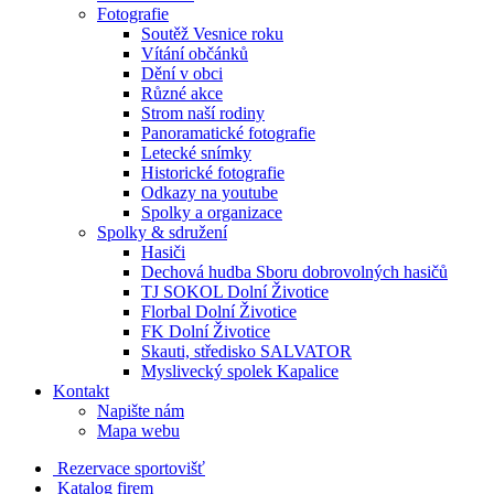
Fotografie
Soutěž Vesnice roku
Vítání občánků
Dění v obci
Různé akce
Strom naší rodiny
Panoramatické fotografie
Letecké snímky
Historické fotografie
Odkazy na youtube
Spolky a organizace
Spolky & sdružení
Hasiči
Dechová hudba Sboru dobrovolných hasičů
TJ SOKOL Dolní Životice
Florbal Dolní Životice
FK Dolní Životice
Skauti, středisko SALVATOR
Myslivecký spolek Kapalice
Kontakt
Napište nám
Mapa webu
Rezervace sportovišť
Katalog firem