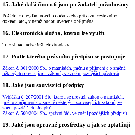
15. Jaké další činnosti jsou po žadateli požadovány
Požádejte o vydání nového občanského průkazu, cestovního
dokladu atd., v němž budou uvedena obě jména.
16. Elektronická služba, kterou lze využít
Tuto situaci nelze řešit elektronicky.
17. Podle kterého právního předpisu se postupuje
Zákon č. 301/2000 Sb., o matrikách, jménu a příjmení a o změně
některých souvisejících zákonů, ve znění pozdějších předpisů
18. Jaké jsou související předpisy
Vyhláška č. 207/2001 Sb., kterou se provádí zákon o matrikách,
jménu a příjmení a o změně některých souvisejících zákonů, ve
znění pozdějších předpisů
Zákon č. 500/2004 Sb., správní řád, ve znění pozdějších předpisů
19. Jaké jsou opravné prostředky a jak se uplatňují