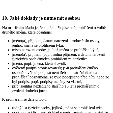
10. Jaké doklady je nutné mít s sebou
Na matričním úřadu je třeba předložit písemné prohlášení o volbě
druhého jména, které obsahuje:
jméno(a), příjmení, datum narození a rodné číslo osoby,
jejíhož jména se prohlášení týká,
místo narození osoby, jejíhož jména se prohlášení týká,
jméno(a), příjmení, popř. rodná příjmení, a datum narození
fyzických osob činících prohlášení za nezletilce,
jméno, popř. jména, která si zvolí,
ověřený podpis prohlašovatelů; je-li prohlášení činěno
osobně, ověření podpisů není třeba a matriční úřad na
prohlášení poznamená, že bylo podepsáno před ním, nebo že
byl podpis, popř. podpisy uznány za vlastní,
příp. souhlas nezletilého staršího 15 let s prohlášením o
zvolení druhého jména.
K prohlášení se dále připojí:
rodný list fyzické osoby, jejíhož jména se prohlášení týká,
popř. oddací list, resp. doklad o registrovaném partnerství, je-