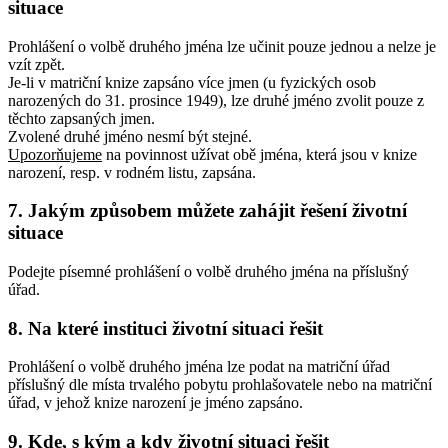
situace
Prohlášení o volbě druhého jména lze učinit pouze jednou a nelze je
vzít zpět.
Je-li v matriční knize zapsáno více jmen (u fyzických osob
narozených do 31. prosince 1949), lze druhé jméno zvolit pouze z
těchto zapsaných jmen.
Zvolené druhé jméno nesmí být stejné.
Upozorňujeme
na povinnost užívat obě jména, která jsou v knize
narození, resp. v rodném listu, zapsána.
7. Jakým způsobem můžete zahájit řešení životní
situace
Podejte písemné prohlášení o volbě druhého jména na příslušný
úřad.
8. Na které instituci životní situaci řešit
Prohlášení o volbě druhého jména lze podat na matriční úřad
příslušný dle místa trvalého pobytu prohlašovatele nebo na matriční
úřad, v jehož knize narození je jméno zapsáno.
9. Kde, s kým a kdy životní situaci řešit