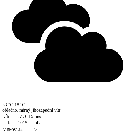
33 °C
18 °C
oblačno, mírný jihozápadní vítr
vítr
JZ, 6.15
m/s
tlak
1015
hPa
vlhkost
32
%