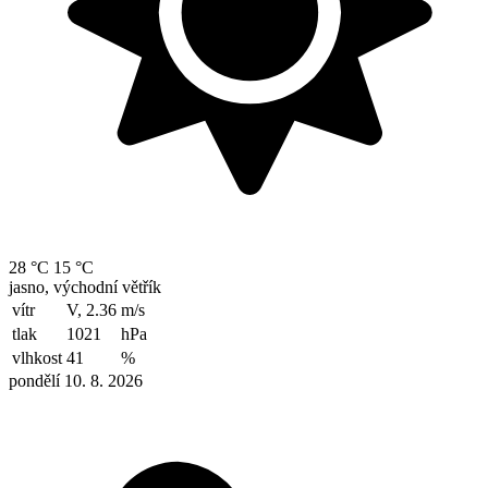
28 °C
15 °C
jasno, východní větřík
vítr
V, 2.36
m/s
tlak
1021
hPa
vlhkost
41
%
pondělí 10. 8. 2026