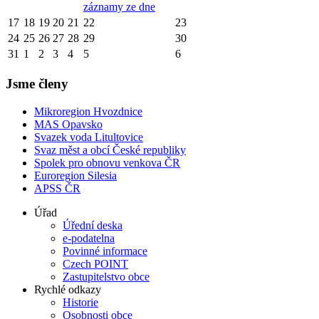
záznamy ze dne
17
18
19
20
21
22
23
24
25
26
27
28
29
30
31
1
2
3
4
5
6
Jsme členy
Mikroregion Hvozdnice
MAS Opavsko
Svazek voda Litultovice
Svaz měst a obcí České republiky
Spolek pro obnovu venkova ČR
Euroregion Silesia
APSS ČR
Úřad
Úřední deska
e-podatelna
Povinné informace
Czech POINT
Zastupitelstvo obce
Rychlé odkazy
Historie
Osobnosti obce