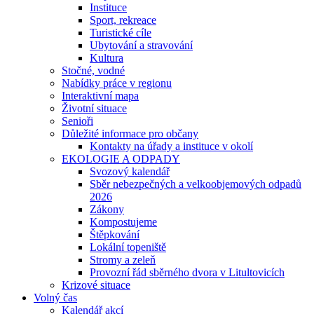
Instituce
Sport, rekreace
Turistické cíle
Ubytování a stravování
Kultura
Stočné, vodné
Nabídky práce v regionu
Interaktivní mapa
Životní situace
Senioři
Důležité informace pro občany
Kontakty na úřady a instituce v okolí
EKOLOGIE A ODPADY
Svozový kalendář
Sběr nebezpečných a velkoobjemových odpadů
2026
Zákony
Kompostujeme
Štěpkování
Lokální topeniště
Stromy a zeleň
Provozní řád sběrného dvora v Litultovicích
Krizové situace
Volný čas
Kalendář akcí