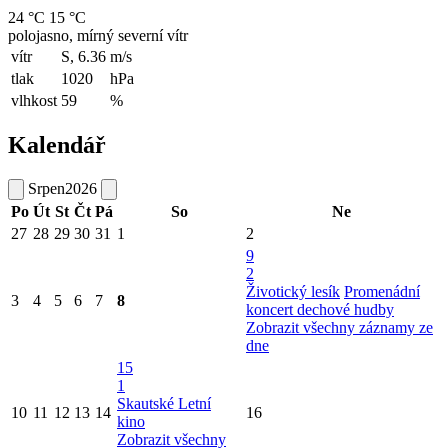
24 °C
15 °C
polojasno, mírný severní vítr
vítr
S, 6.36
m/s
tlak
1020
hPa
vlhkost
59
%
Kalendář
Srpen
2026
Po
Út
St
Čt
Pá
So
Ne
27
28
29
30
31
1
2
9
2
Životický lesík
Promenádní
3
4
5
6
7
8
koncert dechové hudby
Zobrazit všechny záznamy ze
dne
15
1
Skautské Letní
10
11
12
13
14
16
kino
Zobrazit všechny