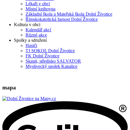
Lékaři v obci
Místní knihovna
Základní škola a Mateřská škola Dolní Životice
Římskokatolická farnost Dolní Životice
Kultura v obci
Kalendář akcí
Různé akce
Spolky a sdružení
Hasiči
TJ SOKOL Dolní Životice
FK Dolní Životice
Skauti, středisko SALVATOR
Myslivecký spolek Kapalice
mapa