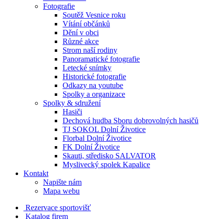
Fotografie
Soutěž Vesnice roku
Vítání občánků
Dění v obci
Různé akce
Strom naší rodiny
Panoramatické fotografie
Letecké snímky
Historické fotografie
Odkazy na youtube
Spolky a organizace
Spolky & sdružení
Hasiči
Dechová hudba Sboru dobrovolných hasičů
TJ SOKOL Dolní Životice
Florbal Dolní Životice
FK Dolní Životice
Skauti, středisko SALVATOR
Myslivecký spolek Kapalice
Kontakt
Napište nám
Mapa webu
Rezervace sportovišť
Katalog firem