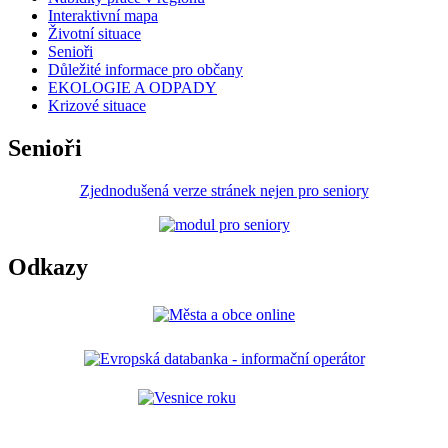
Interaktivní mapa
Životní situace
Senioři
Důležité informace pro občany
EKOLOGIE A ODPADY
Krizové situace
Senioři
Zjednodušená verze stránek nejen pro seniory
Odkazy