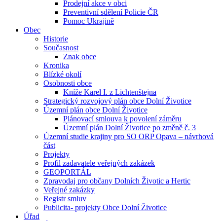
Prodejní akce v obci
Preventivní sdělení Policie ČR
Pomoc Ukrajině
Obec
Historie
Současnost
Znak obce
Kronika
Blízké okolí
Osobnosti obce
Kníže Karel I. z Lichtenštejna
Strategický rozvojový plán obce Dolní Životice
Územní plán obce Dolní Životice
Plánovací smlouva k povolení záměru
Územní plán Dolní Životice po změně č. 3
Územní studie krajiny pro SO ORP Opava – návrhová
část
Projekty
Profil zadavatele veřejných zakázek
GEOPORTÁL
Zpravodaj pro občany Dolních Životic a Hertic
Veřejné zakázky
Registr smluv
Publicita- projekty Obce Dolní Životice
Úřad