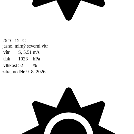
26 °C
15 °C
jasno, mírný severní vítr
vítr
S, 5.51
m/s
tlak
1023
hPa
vlhkost
52
%
zítra, neděle 9. 8. 2026