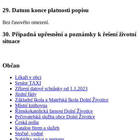
29. Datum konce platnosti popisu
Bez časového omezení.
30. Případná upřesnění a poznámky k řešení životní
situace
Občan
Lékaři v obci
Senior TAXI
Zřízení datové schránky od 1.1.2023
Jízdní řády
Základní škola a Mateřská škola Dolní Životice
Místní knihovna
Římskokatolická farnost Dolní Životice
Pečovatelská služba obce Dolní Životice
Česká pošta
Katalog firem a služeb
Stočné, vodné
Nabídky práce v regionu