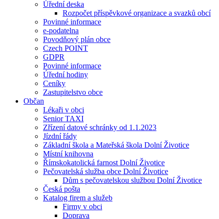
Úřední deska
Rozpočet příspěvkové organizace a svazků obcí
Povinné informace
e-podatelna
Povodňový plán obce
Czech POINT
GDPR
Povinné informace
Úřední hodiny
Ceníky
Zastupitelstvo obce
Občan
Lékaři v obci
Senior TAXI
Zřízení datové schránky od 1.1.2023
Jízdní řády
Základní škola a Mateřská škola Dolní Životice
Místní knihovna
Římskokatolická farnost Dolní Životice
Pečovatelská služba obce Dolní Životice
Dům s pečovatelskou službou Dolní Životice
Česká pošta
Katalog firem a služeb
Firmy v obci
Doprava