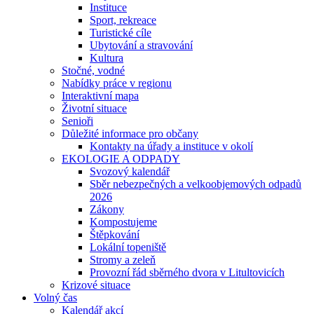
Instituce
Sport, rekreace
Turistické cíle
Ubytování a stravování
Kultura
Stočné, vodné
Nabídky práce v regionu
Interaktivní mapa
Životní situace
Senioři
Důležité informace pro občany
Kontakty na úřady a instituce v okolí
EKOLOGIE A ODPADY
Svozový kalendář
Sběr nebezpečných a velkoobjemových odpadů
2026
Zákony
Kompostujeme
Štěpkování
Lokální topeniště
Stromy a zeleň
Provozní řád sběrného dvora v Litultovicích
Krizové situace
Volný čas
Kalendář akcí