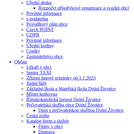
Úřední deska
Rozpočet příspěvkové organizace a svazků obcí
Povinné informace
e-podatelna
Povodňový plán obce
Czech POINT
GDPR
Povinné informace
Úřední hodiny
Ceníky
Zastupitelstvo obce
Občan
Lékaři v obci
Senior TAXI
Zřízení datové schránky od 1.1.2023
Jízdní řády
Základní škola a Mateřská škola Dolní Životice
Místní knihovna
Římskokatolická farnost Dolní Životice
Pečovatelská služba obce Dolní Životice
Dům s pečovatelskou službou Dolní Životice
Česká pošta
Katalog firem a služeb
Firmy v obci
Doprava