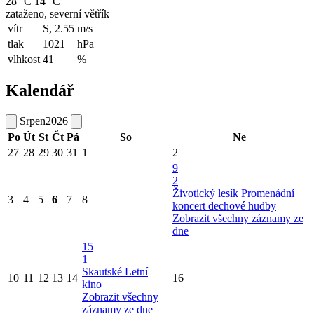
28 °C
14 °C
zataženo, severní větřík
vítr
S, 2.55
m/s
tlak
1021
hPa
vlhkost
41
%
Kalendář
Srpen
2026
Po
Út
St
Čt
Pá
So
Ne
27
28
29
30
31
1
2
9
2
Životický lesík
Promenádní
3
4
5
6
7
8
koncert dechové hudby
Zobrazit všechny záznamy ze
dne
15
1
Skautské Letní
10
11
12
13
14
16
kino
Zobrazit všechny
záznamy ze dne