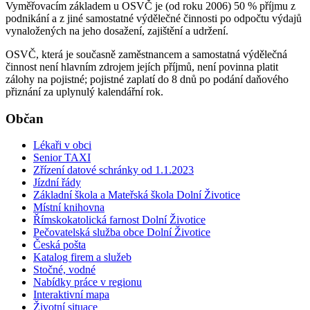
Vyměřovacím základem u OSVČ je (od roku 2006) 50 % příjmu z
podnikání a z jiné samostatné výdělečné činnosti po odpočtu výdajů
vynaložených na jeho dosažení, zajištění a udržení.
OSVČ, která je současně zaměstnancem a samostatná výdělečná
činnost není hlavním zdrojem jejích příjmů, není povinna platit
zálohy na pojistné; pojistné zaplatí do 8 dnů po podání daňového
přiznání za uplynulý kalendářní rok.
Občan
Lékaři v obci
Senior TAXI
Zřízení datové schránky od 1.1.2023
Jízdní řády
Základní škola a Mateřská škola Dolní Životice
Místní knihovna
Římskokatolická farnost Dolní Životice
Pečovatelská služba obce Dolní Životice
Česká pošta
Katalog firem a služeb
Stočné, vodné
Nabídky práce v regionu
Interaktivní mapa
Životní situace