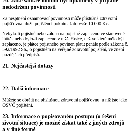
20. Jaké sankce mohou být uplatněny v případě
nedodržení povinností
Za nesplnění oznamovací povinnosti může příslušná zdravotní
pojišťovna uložit pojištěnci pokutu až do výše 10 000 Kč.
Nebylo-li pojistné nebo záloha na pojistné zaplaceno ve stanovené
lhůtě anebo bylo-li zaplaceno v nižší částce, než ve které mělo být
zaplaceno, je plátce pojistného povinen platit penále podle zákona č.
592/1992 Sb., o pojistném na veřejné zdravotní pojištění, ve znění
pozdějších předpisů.
21. Nejčastější dotazy
22. Další informace
Můžete se obrátit na příslušnou zdravotní pojišťovnu, u níž jste jako
OSVČ pojištěni.
23. Informace o popisovaném postupu (o řešení
životní situace) je možné získat také z jiných zdrojů
a v jiné formě