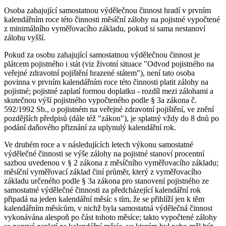
Osoba zahajující samostatnou výdělečnou činnost hradí v prvním
kalendářním roce této činnosti měsíční zálohy na pojistné vypočtené
z minimálního vyměřovacího základu, pokud si sama nestanoví
zálohu vyšší.
Pokud za osobu zahajující samostatnou výdělečnou činnost je
plátcem pojistného i stát (viz životní situace "Odvod pojistného na
veřejné zdravotní pojištění hrazené státem"), není tato osoba
povinna v prvním kalendářním roce této činnosti platit zálohy na
pojistné; pojistné zaplatí formou doplatku - rozdíl mezi zálohami a
skutečnou výší pojistného vypočteného podle § 3a zákona č.
592/1992 Sb., o pojistném na veřejné zdravotní pojištění, ve znění
pozdějších předpisů (dále též "zákon"), je splatný vždy do 8 dnů po
podání daňového přiznání za uplynulý kalendářní rok.
Ve druhém roce a v následujících letech výkonu samostatné
výdělečné činnosti se výše zálohy na pojistné stanoví procentní
sazbou uvedenou v § 2 zákona z měsíčního vyměřovacího základu;
měsíční vyměřovací základ činí průměr, který z vyměřovacího
základu určeného podle § 3a zákona pro stanovení pojistného ze
samostatné výdělečné činnosti za předcházející kalendářní rok
připadá na jeden kalendářní měsíc s tím, že se přihlíží jen k těm
kalendářním měsícům, v nichž byla samostatná výdělečná činnost
vykonávána alespoň po část tohoto měsíce; takto vypočtené zálohy