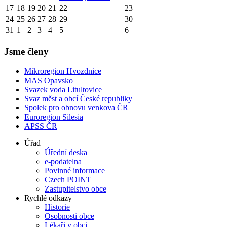
17
18
19
20
21
22
23
24
25
26
27
28
29
30
31
1
2
3
4
5
6
Jsme členy
Mikroregion Hvozdnice
MAS Opavsko
Svazek voda Litultovice
Svaz měst a obcí České republiky
Spolek pro obnovu venkova ČR
Euroregion Silesia
APSS ČR
Úřad
Úřední deska
e-podatelna
Povinné informace
Czech POINT
Zastupitelstvo obce
Rychlé odkazy
Historie
Osobnosti obce
Lékaři v obci