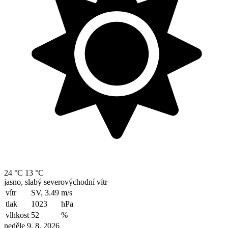
24 °C
13 °C
jasno, slabý severovýchodní vítr
vítr
SV, 3.49
m/s
tlak
1023
hPa
vlhkost
52
%
neděle 9. 8. 2026