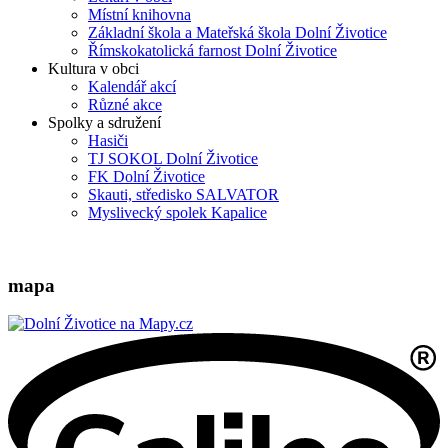
Místní knihovna
Základní škola a Mateřská škola Dolní Životice
Římskokatolická farnost Dolní Životice
Kultura v obci
Kalendář akcí
Různé akce
Spolky a sdružení
Hasiči
TJ SOKOL Dolní Životice
FK Dolní Životice
Skauti, středisko SALVATOR
Myslivecký spolek Kapalice
mapa