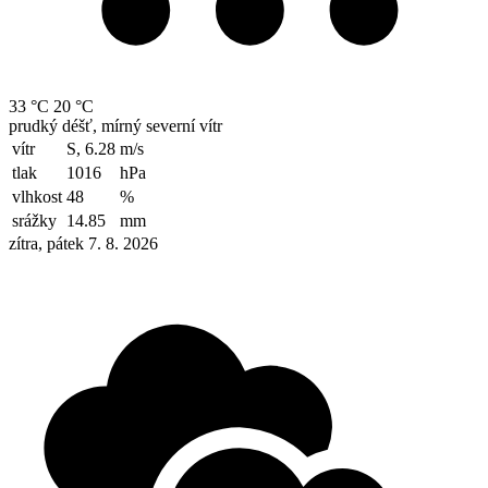
33 °C
20 °C
prudký déšť, mírný severní vítr
vítr
S, 6.28
m/s
tlak
1016
hPa
vlhkost
48
%
srážky
14.85
mm
zítra, pátek 7. 8. 2026