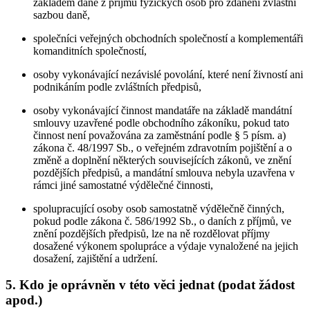
základem daně z příjmů fyzických osob pro zdanění zvláštní
sazbou daně,
společníci veřejných obchodních společností a komplementáři
komanditních společností,
osoby vykonávající nezávislé povolání, které není živností ani
podnikáním podle zvláštních předpisů,
osoby vykonávající činnost mandatáře na základě mandátní
smlouvy uzavřené podle obchodního zákoníku, pokud tato
činnost není považována za zaměstnání podle § 5 písm. a)
zákona č. 48/1997 Sb., o veřejném zdravotním pojištění a o
změně a doplnění některých souvisejících zákonů, ve znění
pozdějších předpisů, a mandátní smlouva nebyla uzavřena v
rámci jiné samostatné výdělečné činnosti,
spolupracující osoby osob samostatně výdělečně činných,
pokud podle zákona č. 586/1992 Sb., o daních z příjmů, ve
znění pozdějších předpisů, lze na ně rozdělovat příjmy
dosažené výkonem spolupráce a výdaje vynaložené na jejich
dosažení, zajištění a udržení.
5. Kdo je oprávněn v této věci jednat (podat žádost
apod.)