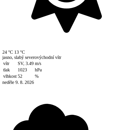
24 °C
13 °C
jasno, slabý severovýchodní vítr
vítr
SV, 3.49
m/s
tlak
1023
hPa
vlhkost
52
%
neděle 9. 8. 2026