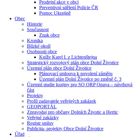
Prodejní akce v obci
Preventivní sdělení Policie ČR
Pomoc Ukrajině
Obec
Historie
Současnost
Znak obce
Kronika
Blízké okolí
Osobnosti obce
Kníže Karel I. z Lichtenštejna
Strategický rozvojový plán obce Dolní Životice
Územní plán obce Dolní Životice
Plánovací smlouva k povolení záměru
Územní plán Dolní Životice po změně č. 3
Územní studie krajiny pro SO ORP Opava – návrhová
část
Projekty
Profil zadavatele veřejných zakázek
GEOPORTÁL
Zpravodaj pro občany Dolních Životic a Hertic
Veřejné zakázky
Registr smluv
Publicita- projekty Obce Dolní Životice
Úřad