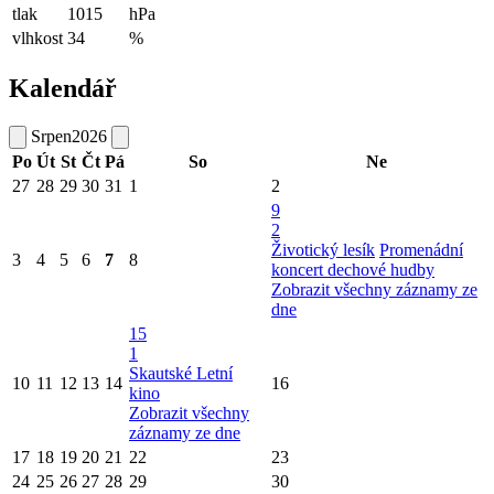
tlak
1015
hPa
vlhkost
34
%
Kalendář
Srpen
2026
Po
Út
St
Čt
Pá
So
Ne
27
28
29
30
31
1
2
9
2
Životický lesík
Promenádní
3
4
5
6
7
8
koncert dechové hudby
Zobrazit všechny záznamy ze
dne
15
1
Skautské Letní
10
11
12
13
14
16
kino
Zobrazit všechny
záznamy ze dne
17
18
19
20
21
22
23
24
25
26
27
28
29
30