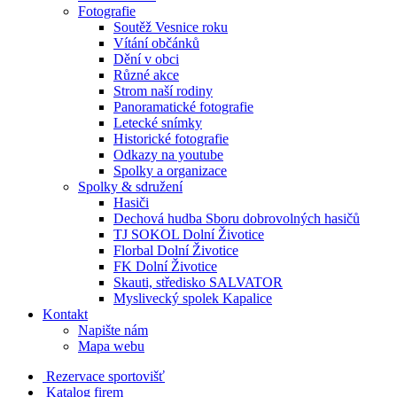
Fotografie
Soutěž Vesnice roku
Vítání občánků
Dění v obci
Různé akce
Strom naší rodiny
Panoramatické fotografie
Letecké snímky
Historické fotografie
Odkazy na youtube
Spolky a organizace
Spolky & sdružení
Hasiči
Dechová hudba Sboru dobrovolných hasičů
TJ SOKOL Dolní Životice
Florbal Dolní Životice
FK Dolní Životice
Skauti, středisko SALVATOR
Myslivecký spolek Kapalice
Kontakt
Napište nám
Mapa webu
Rezervace sportovišť
Katalog firem