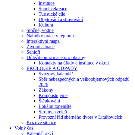
Instituce
Sport, rekreace
Turistické cíle
Ubytování a stravování
Kultura
Stočné, vodné
Nabídky práce v regionu
Interaktivní mapa
Životní situace
Senioři
Důležité informace pro občany
Kontakty na úřady a instituce v okolí
EKOLOGIE A ODPADY
Svozový kalendář
Sběr nebezpečných a velkoobjemových odpadů
2026
Zákony
Kompostujeme
Štěpkování
Lokální topeniště
Stromy a zeleň
Provozní řád sběrného dvora v Litultovicích
Krizové situace
Volný čas
Kalendář akcí