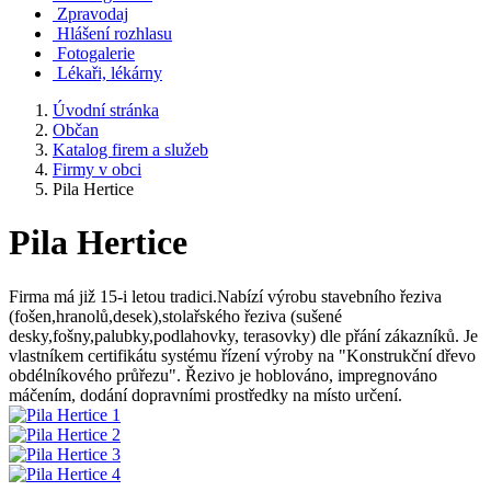
Zpravodaj
Hlášení rozhlasu
Fotogalerie
Lékaři, lékárny
Úvodní stránka
Občan
Katalog firem a služeb
Firmy v obci
Pila Hertice
Pila Hertice
Firma má již 15-i letou tradici.Nabízí výrobu stavebního řeziva
(fošen,hranolů,desek),stolařského řeziva (sušené
desky,fošny,palubky,podlahovky, terasovky) dle přání zákazníků. Je
vlastníkem certifikátu systému řízení výroby na "Konstrukční dřevo
obdélníkového průřezu". Řezivo je hoblováno, impregnováno
máčením, dodání dopravními prostředky na místo určení.