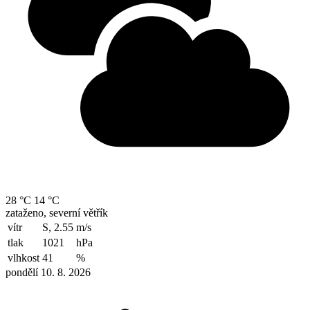
28 °C
14 °C
zataženo, severní větřík
vítr
S, 2.55
m/s
tlak
1021
hPa
vlhkost
41
%
pondělí 10. 8. 2026