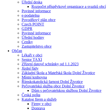
Úřední deska
Rozpočet příspěvkové organizace a svazků obcí
Povinné informace
e-podatelna
Povodňový plán obce
Czech POINT
GDPR
Povinné informace
Úřední hodiny
Ceníky
Zastupitelstvo obce
Občan
Lékaři v obci
Senior TAXI
Zřízení datové schránky od 1.1.2023
Jízdní řády
Základní škola a Mateřská škola Dolní Životice
Místní knihovna
Římskokatolická farnost Dolní Životice
Pečovatelská služba obce Dolní Životice
Dům s pečovatelskou službou Dolní Životice
Česká pošta
Katalog firem a služeb
Firmy v obci
Doprava