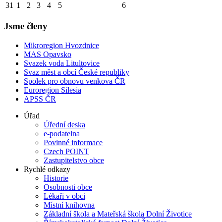
31
1
2
3
4
5
6
Jsme členy
Mikroregion Hvozdnice
MAS Opavsko
Svazek voda Litultovice
Svaz měst a obcí České republiky
Spolek pro obnovu venkova ČR
Euroregion Silesia
APSS ČR
Úřad
Úřední deska
e-podatelna
Povinné informace
Czech POINT
Zastupitelstvo obce
Rychlé odkazy
Historie
Osobnosti obce
Lékaři v obci
Místní knihovna
Základní škola a Mateřská škola Dolní Životice