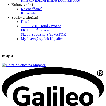
Římskokatolická farnost Dolní Životice
Kultura v obci
Kalendář akcí
Různé akce
Spolky a sdružení
Hasiči
TJ SOKOL Dolní Životice
FK Dolní Životice
Skauti, středisko SALVATOR
Myslivecký spolek Kapalice
mapa