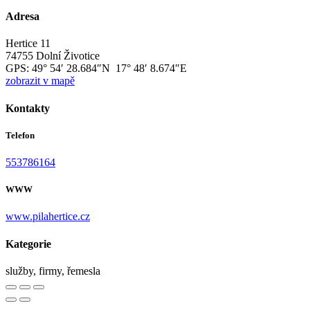
Adresa
Hertice 11
74755 Dolní Životice
GPS:
49° 54′ 28.684″N 17° 48′ 8.674″E
zobrazit v mapě
Kontakty
Telefon
553786164
WWW
www.pilahertice.cz
Kategorie
služby, firmy, řemesla