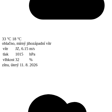
33 °C
18 °C
oblačno, mírný jihozápadní vítr
vítr
JZ, 6.15
m/s
tlak
1015
hPa
vlhkost
32
%
zítra, úterý 11. 8. 2026