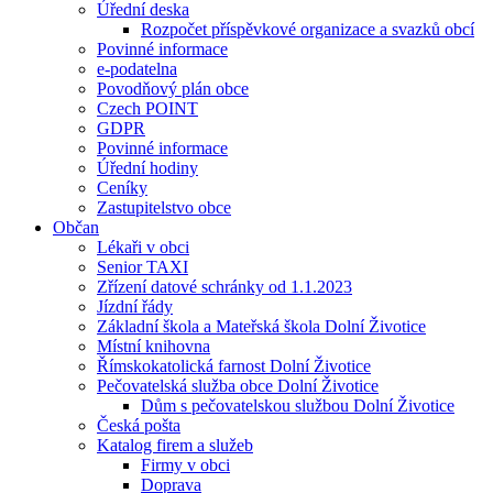
Úřední deska
Rozpočet příspěvkové organizace a svazků obcí
Povinné informace
e-podatelna
Povodňový plán obce
Czech POINT
GDPR
Povinné informace
Úřední hodiny
Ceníky
Zastupitelstvo obce
Občan
Lékaři v obci
Senior TAXI
Zřízení datové schránky od 1.1.2023
Jízdní řády
Základní škola a Mateřská škola Dolní Životice
Místní knihovna
Římskokatolická farnost Dolní Životice
Pečovatelská služba obce Dolní Životice
Dům s pečovatelskou službou Dolní Životice
Česká pošta
Katalog firem a služeb
Firmy v obci
Doprava