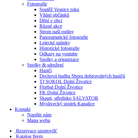
Fotografie
Soutěž Vesnice roku
Vítání občánků
Dění v obci
Různé akce
Strom naší rodiny
Panoramatické fotografie
Letecké snímky
Historické fotografie
Odkazy na youtube
Spolky a organizace
Spolky & sdružení
Hasiči
Dechová hudba Sboru dobrovolných hasičů
TJ SOKOL Dolní Životice
Florbal Dolní Životice
FK Dolní Životice
Skauti, středisko SALVATOR
Myslivecký spolek Kapalice
Kontakt
Napište nám
Mapa webu
Rezervace sportovišť
Katalog firem