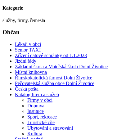
Kategorie
služby, firmy, řemesla
Občan
Lékaři v obci
Senior TAXI
Zřízení datové schránky od 1.1.2023
Jízdní řády
Základní škola a Mateřská škola Dolní Životice
Místní knihovna
Římskokatolická farnost Dolní Životice
Pečovatelská služba obce Dolní Životice
Česká pošta
Katalog firem a služeb
Firmy v obci
Doprava
Instituce
Sport, rekreace
Turistické cíle
Ubytování a stravování
Kultura