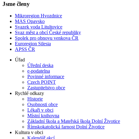
Jsme členy
Mikroregion Hvozdnice
MAS Opavsko
Svazek voda Litultovice
Svaz měst a obcí České republiky
Spolek pro obnovu venkova ČR
Euroregion Silesia
APSS ČR
Úřad
Úřední deska
e-podatelna
Povinné informace
Czech POINT
Zastupitelstvo obce
Rychlé odkazy
Historie
Osobnosti obce
Lékaři v obci
Místní knihovna
Základní škola a Mateřská škola Dolní Životice
Římskokatolická farnost Dolní Životice
Kultura v obci
Kalendář akcí