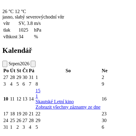
26 °C
12 °C
jasno, slabý severovýchodní vítr
vítr
SV, 3.8
m/s
tlak
1025
hPa
vlhkost
34
%
Kalendář
Srpen
2026
Po
Út
St
Čt
Pá
So
Ne
27
28
29
30
31
1
2
3
4
5
6
7
8
9
15
1
10
11
12
13
14
16
Skautské Letní kino
Zobrazit všechny záznamy ze dne
17
18
19
20
21
22
23
24
25
26
27
28
29
30
31
1
2
3
4
5
6