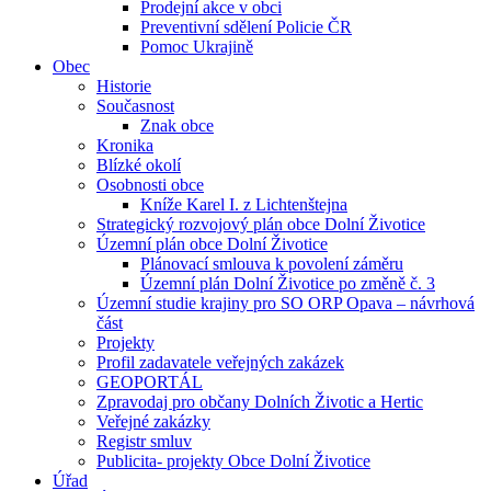
Prodejní akce v obci
Preventivní sdělení Policie ČR
Pomoc Ukrajině
Obec
Historie
Současnost
Znak obce
Kronika
Blízké okolí
Osobnosti obce
Kníže Karel I. z Lichtenštejna
Strategický rozvojový plán obce Dolní Životice
Územní plán obce Dolní Životice
Plánovací smlouva k povolení záměru
Územní plán Dolní Životice po změně č. 3
Územní studie krajiny pro SO ORP Opava – návrhová
část
Projekty
Profil zadavatele veřejných zakázek
GEOPORTÁL
Zpravodaj pro občany Dolních Životic a Hertic
Veřejné zakázky
Registr smluv
Publicita- projekty Obce Dolní Životice
Úřad