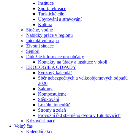
Instituce
Sport, rekreace
Turistické cíle
Ubytování a stravování
Kultura
Stočné, vodné
Nabídky práce v regionu
Interaktivní mapa
Životní situace
Senioři
Důležité informace pro občany
Kontakty na úřady a instituce v okolí
EKOLOGIE A ODPADY
Svozový kalendář
Sběr nebezpečných a velkoobjemových odpadů
2026
Zákony
Kompostujeme
Štěpkování
Lokální topeniště
Stromy a zeleň
Provozní řád sběrného dvora v Litultovicích
Krizové situace
Volný čas
Kalendář akcí