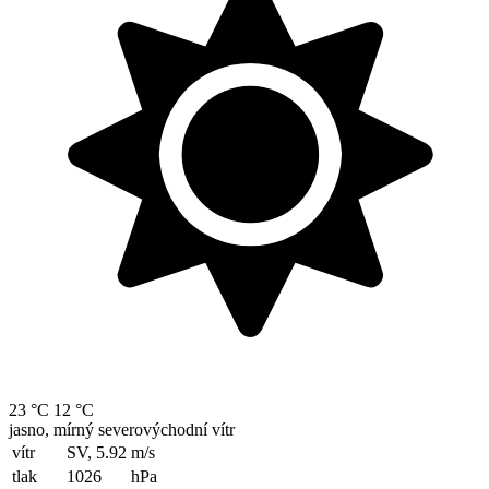
23 °C
12 °C
jasno, mírný severovýchodní vítr
vítr
SV, 5.92
m/s
tlak
1026
hPa