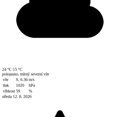
24 °C
15 °C
polojasno, mírný severní vítr
vítr
S, 6.36
m/s
tlak
1020
hPa
vlhkost
59
%
středa 12. 8. 2026