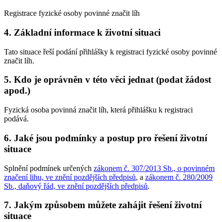
Registrace fyzické osoby povinné značit líh
4. Základní informace k životní situaci
Tato situace řeší podání přihlášky k registraci fyzické osoby povinné
značit líh.
5. Kdo je oprávněn v této věci jednat (podat žádost
apod.)
Fyzická osoba povinná značit líh, která přihlášku k registraci
podává.
6. Jaké jsou podmínky a postup pro řešení životní
situace
Splnění podmínek určených
zákonem č. 307/2013 Sb., o povinném
značení lihu, ve znění pozdějších předpisů
, a
zákonem č. 280/2009
Sb., daňový řád, ve znění pozdějších předpisů
.
7. Jakým způsobem můžete zahájit řešení životní
situace