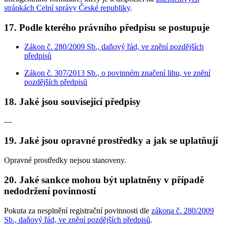
stránkách Celní správy České republiky
.
17. Podle kterého právního předpisu se postupuje
Zákon č. 280/2009 Sb., daňový řád, ve znění pozdějších
předpisů
Zákon č. 307/2013 Sb., o povinném značení lihu, ve znění
pozdějších předpisů
18. Jaké jsou související předpisy
—
19. Jaké jsou opravné prostředky a jak se uplatňují
Opravné prostředky nejsou stanoveny.
20. Jaké sankce mohou být uplatněny v případě
nedodržení povinností
Pokuta za nesplnění registrační povinnosti dle
zákona č. 280/2009
Sb., daňový řád, ve znění pozdějších předpisů
.