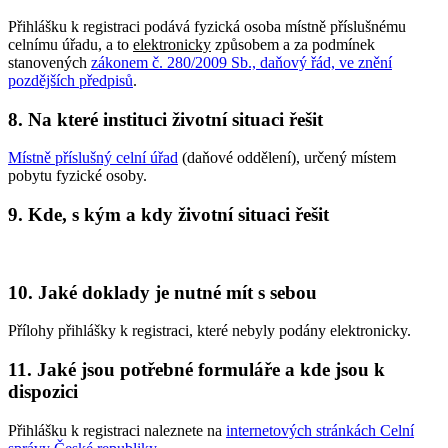
Přihlášku k registraci podává fyzická osoba místně příslušnému
celnímu úřadu, a to
elektronicky
způsobem a za podmínek
stanovených
zákonem č. 280/2009 Sb., daňový řád, ve znění
pozdějších předpisů
.
8. Na které instituci životní situaci řešit
Místně příslušný celní úřad
(daňové oddělení), určený místem
pobytu fyzické osoby.
9. Kde, s kým a kdy životní situaci řešit
10. Jaké doklady je nutné mít s sebou
Přílohy přihlášky k registraci, které nebyly podány elektronicky.
11. Jaké jsou potřebné formuláře a kde jsou k
dispozici
Přihlášku k registraci naleznete na
internetových stránkách Celní