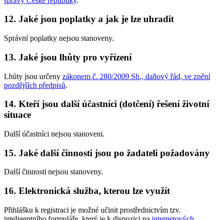
správy České republiky
.
12. Jaké jsou poplatky a jak je lze uhradit
Správní poplatky nejsou stanoveny.
13. Jaké jsou lhůty pro vyřízení
Lhůty jsou určeny
zákonem č. 280/2009 Sb., daňový řád, ve znění
pozdějších předpisů
.
14. Kteří jsou další účastníci (dotčení) řešení životní
situace
Další účastníci nejsou stanoveni.
15. Jaké další činnosti jsou po žadateli požadovány
Další činnosti nejsou stanoveny.
16. Elektronická služba, kterou lze využít
Přihlášku k registraci je možné učinit prostřednictvím tzv.
inteligentního formuláře, který je k dispozici na
internetových