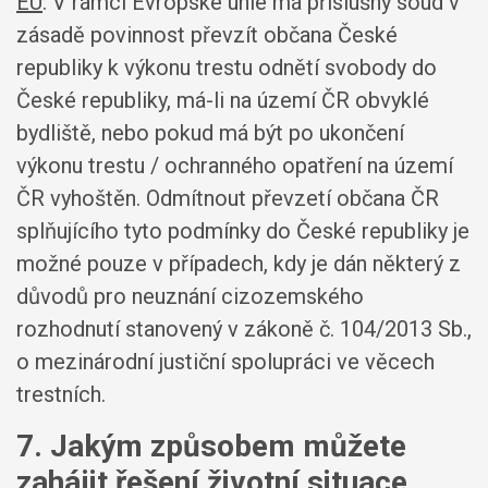
EU
: V rámci Evropské unie má příslušný soud v
zásadě povinnost převzít občana České
republiky k výkonu trestu odnětí svobody do
České republiky, má-li na území ČR obvyklé
bydliště, nebo pokud má být po ukončení
výkonu trestu / ochranného opatření na území
ČR vyhoštěn. Odmítnout převzetí občana ČR
splňujícího tyto podmínky do České republiky je
možné pouze v případech, kdy je dán některý z
důvodů pro neuznání cizozemského
rozhodnutí stanovený v zákoně č. 104/2013 Sb.,
o mezinárodní justiční spolupráci ve věcech
trestních.
7. Jakým způsobem můžete
zahájit řešení životní situace