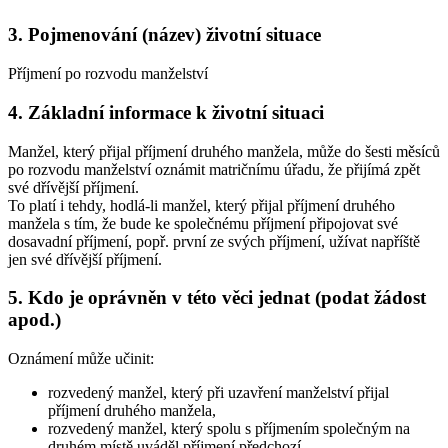
3. Pojmenování (název) životní situace
Příjmení po rozvodu manželství
4. Základní informace k životní situaci
Manžel, který přijal příjmení druhého manžela, může do šesti měsíců
po rozvodu manželství oznámit matričnímu úřadu, že přijímá zpět
své dřívější příjmení.
To platí i tehdy, hodlá-li manžel, který přijal příjmení druhého
manžela s tím, že bude ke společnému příjmení připojovat své
dosavadní příjmení, popř. první ze svých příjmení, užívat napříště
jen své dřívější příjmení.
5. Kdo je oprávněn v této věci jednat (podat žádost
apod.)
Oznámení může učinit:
rozvedený manžel, který při uzavření manželství přijal
příjmení druhého manžela,
rozvedený manžel, který spolu s příjmením společným na
druhém místě uváděl příjmení předchozí.