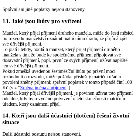
Správní ani jiné poplatky nejsou stanoveny.
13. Jaké jsou lhůty pro vyřízení
Manžel, který přijal příjmení druhého manžela, může do šesti měsíců
po rozvodu manželství oznámit matričnímu úřadu, že přijímá zpět
své dřívější příjmení.
To platí i tehdy, hodlá-li manžel, který přijal příjmení druhého
manžela s tím, že bude ke společnému příjmení připojovat své
dosavadní příjmení, popř. první ze svých příjmení, užívat napříště
jen své dřívější příjmení.
Pokud zmešká uvedenou šestiměsíční lhůtu po právní moci
rozhodnutí o rozvodu, může požádat příslušný matriční úřad o
povolení změny příjmení; správní poplatek v tomto případě činí 100
Kč (viz "
Změna jména a příjmení
").
Manžel, který přijal dřívější příjmení, je povinen užívat toto příjmení
ode dne, kdy bylo vydáno potvrzení o této skutečnosti matričním
úřadem, který oznámení přijal.
14. Kteří jsou další účastníci (dotčení) řešení životní
situace
Další účastníci postupu nejsou stanoveni.