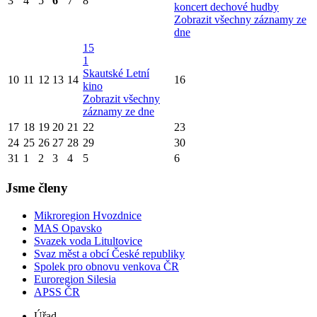
3
4
5
6
7
8
koncert dechové hudby
Zobrazit všechny záznamy ze
dne
15
1
Skautské Letní
10
11
12
13
14
16
kino
Zobrazit všechny
záznamy ze dne
17
18
19
20
21
22
23
24
25
26
27
28
29
30
31
1
2
3
4
5
6
Jsme členy
Mikroregion Hvozdnice
MAS Opavsko
Svazek voda Litultovice
Svaz měst a obcí České republiky
Spolek pro obnovu venkova ČR
Euroregion Silesia
APSS ČR
Úřad