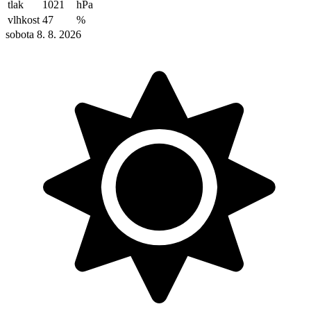
tlak
1021
hPa
vlhkost
47
%
sobota 8. 8. 2026