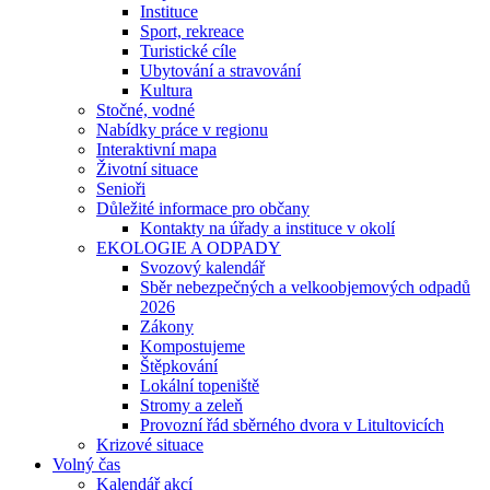
Instituce
Sport, rekreace
Turistické cíle
Ubytování a stravování
Kultura
Stočné, vodné
Nabídky práce v regionu
Interaktivní mapa
Životní situace
Senioři
Důležité informace pro občany
Kontakty na úřady a instituce v okolí
EKOLOGIE A ODPADY
Svozový kalendář
Sběr nebezpečných a velkoobjemových odpadů
2026
Zákony
Kompostujeme
Štěpkování
Lokální topeniště
Stromy a zeleň
Provozní řád sběrného dvora v Litultovicích
Krizové situace
Volný čas
Kalendář akcí