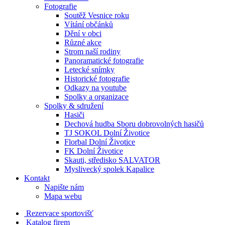
Fotografie
Soutěž Vesnice roku
Vítání občánků
Dění v obci
Různé akce
Strom naší rodiny
Panoramatické fotografie
Letecké snímky
Historické fotografie
Odkazy na youtube
Spolky a organizace
Spolky & sdružení
Hasiči
Dechová hudba Sboru dobrovolných hasičů
TJ SOKOL Dolní Životice
Florbal Dolní Životice
FK Dolní Životice
Skauti, středisko SALVATOR
Myslivecký spolek Kapalice
Kontakt
Napište nám
Mapa webu
Rezervace sportovišť
Katalog firem