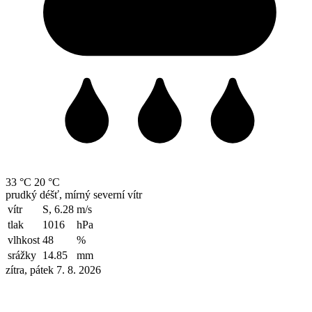
33 °C
20 °C
prudký déšť, mírný severní vítr
vítr
S, 6.28
m/s
tlak
1016
hPa
vlhkost
48
%
srážky
14.85
mm
zítra, pátek 7. 8. 2026