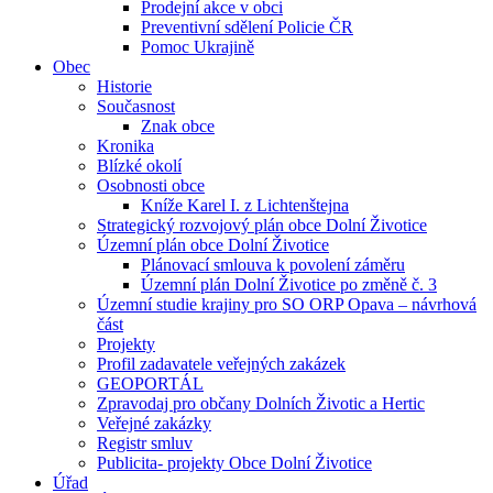
Prodejní akce v obci
Preventivní sdělení Policie ČR
Pomoc Ukrajině
Obec
Historie
Současnost
Znak obce
Kronika
Blízké okolí
Osobnosti obce
Kníže Karel I. z Lichtenštejna
Strategický rozvojový plán obce Dolní Životice
Územní plán obce Dolní Životice
Plánovací smlouva k povolení záměru
Územní plán Dolní Životice po změně č. 3
Územní studie krajiny pro SO ORP Opava – návrhová
část
Projekty
Profil zadavatele veřejných zakázek
GEOPORTÁL
Zpravodaj pro občany Dolních Životic a Hertic
Veřejné zakázky
Registr smluv
Publicita- projekty Obce Dolní Životice
Úřad