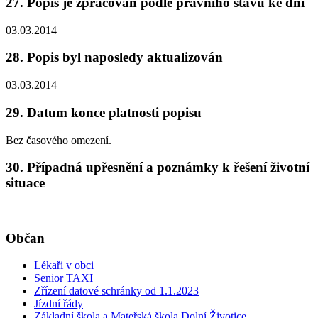
27. Popis je zpracován podle právního stavu ke dni
03.03.2014
28. Popis byl naposledy aktualizován
03.03.2014
29. Datum konce platnosti popisu
Bez časového omezení.
30. Případná upřesnění a poznámky k řešení životní
situace
Občan
Lékaři v obci
Senior TAXI
Zřízení datové schránky od 1.1.2023
Jízdní řády
Základní škola a Mateřská škola Dolní Životice