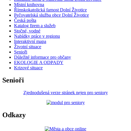
Místní knihovna
Římskokatolická farnost Dolní Životice
Pečovatelská služba obce Dolní Životice
Česká pošta
Katalog firem a služeb
Stočné, vodné
Nabídky práce v regionu
Interaktivní mapa
Životní situace
Senioři
Důležité informace pro občany
EKOLOGIE A ODPADY
Krizové situace
Senioři
Zjednodušená verze stránek nejen pro seniory
Odkazy