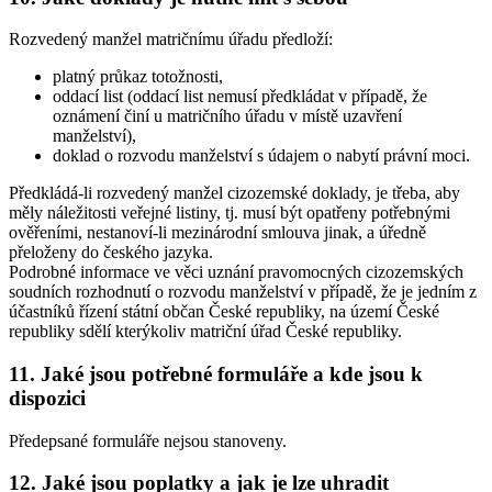
Rozvedený manžel matričnímu úřadu předloží:
platný průkaz totožnosti,
oddací list (oddací list nemusí předkládat v případě, že
oznámení činí u matričního úřadu v místě uzavření
manželství),
doklad o rozvodu manželství s údajem o nabytí právní moci.
Předkládá-li rozvedený manžel cizozemské doklady, je třeba, aby
měly náležitosti veřejné listiny, tj. musí být opatřeny potřebnými
ověřeními, nestanoví-li mezinárodní smlouva jinak, a úředně
přeloženy do českého jazyka.
Podrobné informace ve věci uznání pravomocných cizozemských
soudních rozhodnutí o rozvodu manželství v případě, že je jedním z
účastníků řízení státní občan České republiky, na území České
republiky sdělí kterýkoliv matriční úřad České republiky.
11. Jaké jsou potřebné formuláře a kde jsou k
dispozici
Předepsané formuláře nejsou stanoveny.
12. Jaké jsou poplatky a jak je lze uhradit