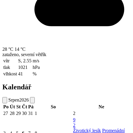
28 °C
14 °C
zataženo, severní větřík
vítr
S, 2.55
m/s
tlak
1021
hPa
vlhkost
41
%
Kalendář
Srpen
2026
Po
Út
St
Čt
Pá
So
Ne
27
28
29
30
31
1
2
9
2
Životický lesík
Promenádní