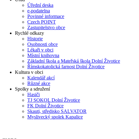
Úřední deska
e-podatelna
Povinné informace
Czech POINT
Zastupitelstvo obce
Rychlé odkazy
Historie
Osobnosti obce
Lékaři v obci
Místní knihovna
Základní škola a Mateřská škola Dolní Životice
Římskokatolická farnost Dolní Životice
Kultura v obci
Kalendář akcí
Různé akce
Spolky a sdružení
Hasiči
TJ SOKOL Dolní Životice
FK Dolní Životice
Skauti, středisko SALVATOR
Myslivecký spolek Kapalice