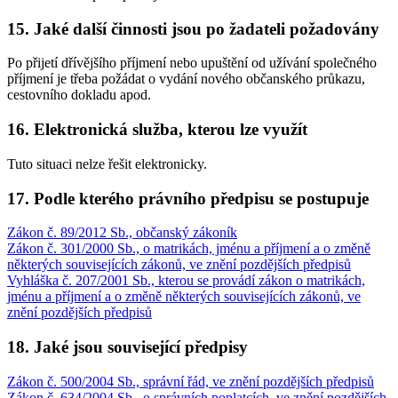
15. Jaké další činnosti jsou po žadateli požadovány
Po přijetí dřívějšího příjmení nebo upuštění od užívání společného
příjmení je třeba požádat o vydání nového občanského průkazu,
cestovního dokladu apod.
16. Elektronická služba, kterou lze využít
Tuto situaci nelze řešit elektronicky.
17. Podle kterého právního předpisu se postupuje
Zákon č. 89/2012 Sb., občanský zákoník
Zákon č. 301/2000 Sb., o matrikách, jménu a příjmení a o změně
některých souvisejících zákonů, ve znění pozdějších předpisů
Vyhláška č. 207/2001 Sb., kterou se provádí zákon o matrikách,
jménu a příjmení a o změně některých souvisejících zákonů, ve
znění pozdějších předpisů
18. Jaké jsou související předpisy
Zákon č. 500/2004 Sb., správní řád, ve znění pozdějších předpisů
Zákon č. 634/2004 Sb., o správních poplatcích, ve znění pozdějších