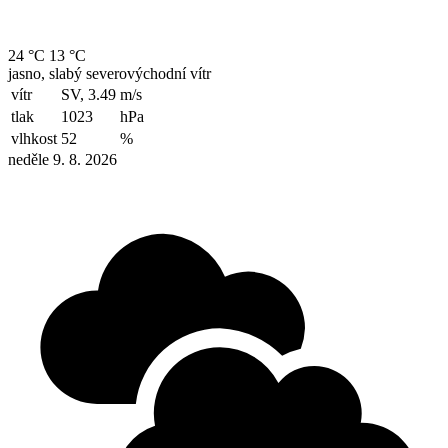
24 °C
13 °C
jasno, slabý severovýchodní vítr
vítr
SV, 3.49
m/s
tlak
1023
hPa
vlhkost
52
%
neděle 9. 8. 2026