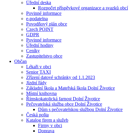
Úřední deska
Rozpočet příspěvkové organizace a svazků obcí
Povinné informace
e-podatelna
Povodňový plán obce
Czech POINT
GDPR
Povinné informace
Úřední hodiny
Ceníky
Zastupitelstvo obce
Občan
Lékaři v obci
Senior TAXI
Zřízení datové schránky od 1.1.2023
Jízdní řády
Základní škola a Mateřská škola Dolní Životice
Místní knihovna
Římskokatolická farnost Dolní Životice
Pečovatelská služba obce Dolní Životice
Dům s pečovatelskou službou Dolní Životice
Česká pošta
Katalog firem a služeb
Firmy v obci
Doprava