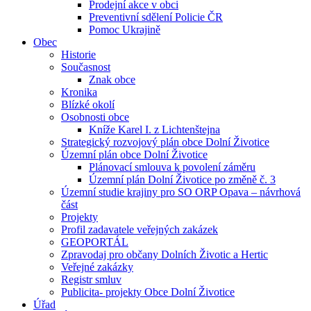
Prodejní akce v obci
Preventivní sdělení Policie ČR
Pomoc Ukrajině
Obec
Historie
Současnost
Znak obce
Kronika
Blízké okolí
Osobnosti obce
Kníže Karel I. z Lichtenštejna
Strategický rozvojový plán obce Dolní Životice
Územní plán obce Dolní Životice
Plánovací smlouva k povolení záměru
Územní plán Dolní Životice po změně č. 3
Územní studie krajiny pro SO ORP Opava – návrhová
část
Projekty
Profil zadavatele veřejných zakázek
GEOPORTÁL
Zpravodaj pro občany Dolních Životic a Hertic
Veřejné zakázky
Registr smluv
Publicita- projekty Obce Dolní Životice
Úřad