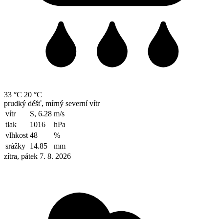
33 °C
20 °C
prudký déšť, mírný severní vítr
vítr
S, 6.28
m/s
tlak
1016
hPa
vlhkost
48
%
srážky
14.85
mm
zítra, pátek 7. 8. 2026