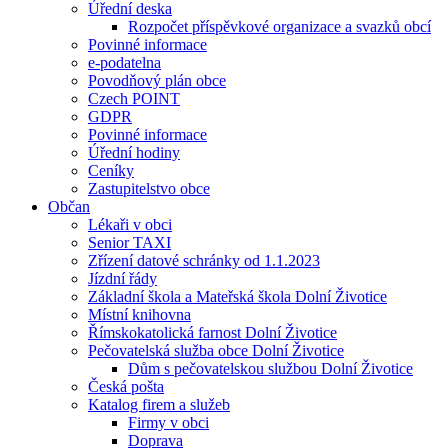
Úřední deska
Rozpočet příspěvkové organizace a svazků obcí
Povinné informace
e-podatelna
Povodňový plán obce
Czech POINT
GDPR
Povinné informace
Úřední hodiny
Ceníky
Zastupitelstvo obce
Občan
Lékaři v obci
Senior TAXI
Zřízení datové schránky od 1.1.2023
Jízdní řády
Základní škola a Mateřská škola Dolní Životice
Místní knihovna
Římskokatolická farnost Dolní Životice
Pečovatelská služba obce Dolní Životice
Dům s pečovatelskou službou Dolní Životice
Česká pošta
Katalog firem a služeb
Firmy v obci
Doprava