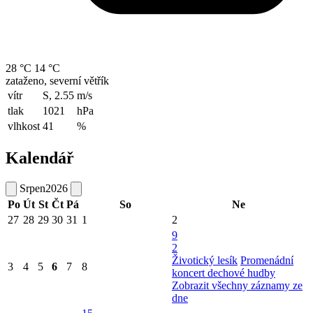
28 °C
14 °C
zataženo, severní větřík
vítr
S, 2.55
m/s
tlak
1021
hPa
vlhkost
41
%
Kalendář
Srpen
2026
Po
Út
St
Čt
Pá
So
Ne
27
28
29
30
31
1
2
9
2
Životický lesík
Promenádní
3
4
5
6
7
8
koncert dechové hudby
Zobrazit všechny záznamy ze
dne