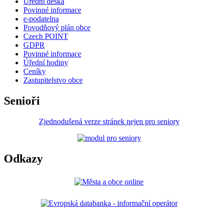
Úřední deska
Povinné informace
e-podatelna
Povodňový plán obce
Czech POINT
GDPR
Povinné informace
Úřední hodiny
Ceníky
Zastupitelstvo obce
Senioři
Zjednodušená verze stránek nejen pro seniory
Odkazy