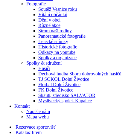
Fotografie
Soutěž Vesnice roku
Vítání občánků
Dění v obci
Různé akce
Strom naší rodiny
Panoramatické fotografie
Letecké snímky
Historické fotografie
Odkazy na youtube
Spolky a organizace
Spolky & sdružení
Hasiči
Dechová hudba Sboru dobrovolných hasičů
TJ SOKOL Dolní Životice
Florbal Dolní Životice
FK Dolní Životice
Skauti, středisko SALVATOR
Myslivecký spolek Kapalice
Kontakt
Napište nám
Mapa webu
Rezervace sportovišť
Katalog firem