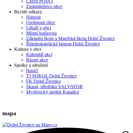
Czech POINT
Zastupitelstvo obce
Rychlé odkazy
Historie
Osobnosti obce
Lékaři v obci
Místní knihovna
Základní škola a Mateřská škola Dolní Životice
Římskokatolická farnost Dolní Životice
Kultura v obci
Kalendář akcí
Různé akce
Spolky a sdružení
Hasiči
TJ SOKOL Dolní Životice
FK Dolní Životice
Skauti, středisko SALVATOR
Myslivecký spolek Kapalice
mapa