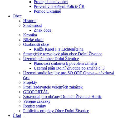
Prodejní akce v obci
Preventivní sdělení Policie ČR
Pomoc Ukrajině
Obec
Historie
Současnost
Znak obce
Kronika
Blízké okolí
Osobnosti obce
Kníže Karel I. z Lichtenštejna
Strategický rozvojový plán obce Dolní Životice
Územní plán obce Dolní Životice
Plánovací smlouva k povolení záměru
Územní plán Dolní Životice po změně č. 3
Územní studie krajiny pro SO ORP Opava – návrhová
část
Projekty
Profil zadavatele veřejných zakázek
GEOPORTÁL
Zpravodaj pro občany Dolních Životic a Hertic
Veřejné zakázky
Registr smluv
Publicita- projekty Obce Dolní Životice
Úřad