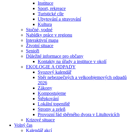
Instituce
Sport, rekreace
Turistické cíle
Ubytování a stravování
Kultura
Stočné, vodné
Nabídky práce v regionu
Interaktivní mapa
Životní situace
Senioři
Důležité informace pro občany
Kontakty na úřady a instituce v okolí
EKOLOGIE A ODPADY
Svozový kalendář
Sběr nebezpečných a velkoobjemových odpadů
2026
Zákony
Kompostujeme
Štěpkování
Lokální topeniště
Stromy a zeleň
Provozní řád sběrného dvora v Litultovicích
Krizové situace
Volný čas
Kalendář akcí