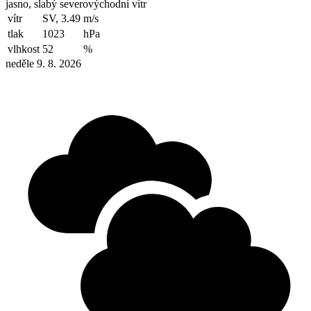
jasno, slabý severovýchodní vítr
vítr
SV, 3.49
m/s
tlak
1023
hPa
vlhkost
52
%
neděle 9. 8. 2026