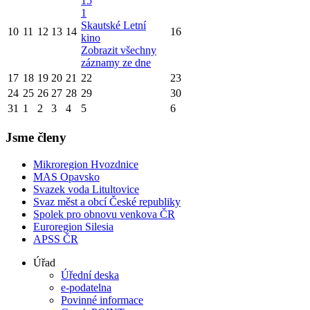
15
1
Skautské Letní
10
11
12
13
14
16
kino
Zobrazit všechny
záznamy ze dne
17
18
19
20
21
22
23
24
25
26
27
28
29
30
31
1
2
3
4
5
6
Jsme členy
Mikroregion Hvozdnice
MAS Opavsko
Svazek voda Litultovice
Svaz měst a obcí České republiky
Spolek pro obnovu venkova ČR
Euroregion Silesia
APSS ČR
Úřad
Úřední deska
e-podatelna
Povinné informace