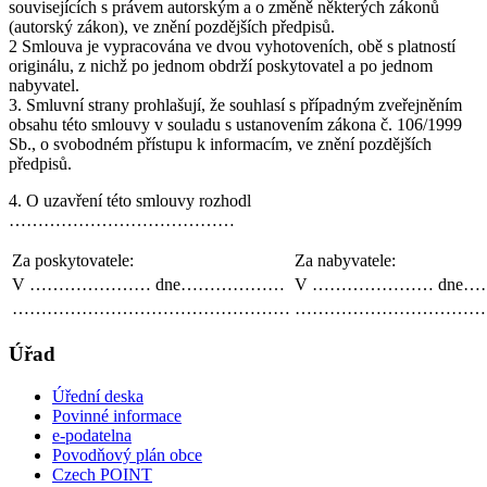
souvisejících s právem autorským a o změně některých zákonů
(autorský zákon), ve znění pozdějších předpisů.
2 Smlouva je vypracována ve dvou vyhotoveních, obě s platností
originálu, z nichž po jednom obdrží poskytovatel a po jednom
nabyvatel.
3. Smluvní strany prohlašují, že souhlasí s případným zveřejněním
obsahu této smlouvy v souladu s ustanovením zákona č. 106/1999
Sb., o svobodném přístupu k informacím, ve znění pozdějších
předpisů.
4. O uzavření této smlouvy rozhodl
…………………………………
Za poskytovatele:
Za nabyvatele:
V ………………… dne………………
V ………………… dne
…………………………………………
……………………………
Úřad
Úřední deska
Povinné informace
e-podatelna
Povodňový plán obce
Czech POINT