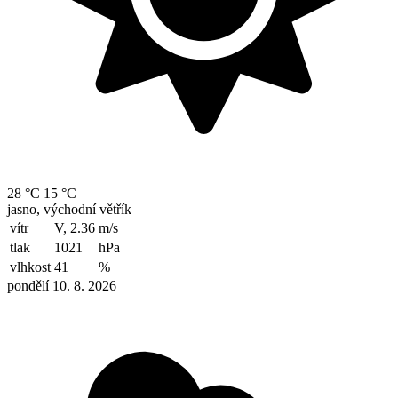
28 °C
15 °C
jasno, východní větřík
vítr
V, 2.36
m/s
tlak
1021
hPa
vlhkost
41
%
pondělí 10. 8. 2026