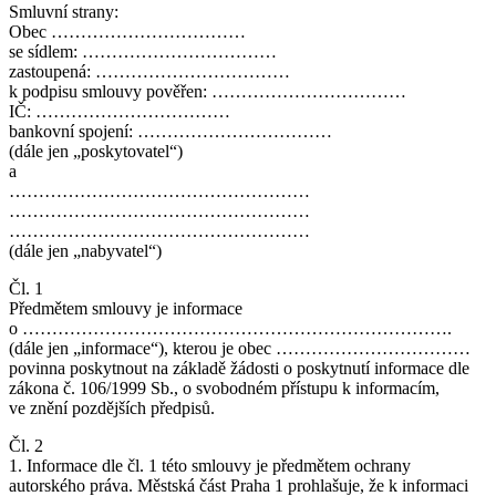
Smluvní strany:
Obec ……………………………
se sídlem: ……………………………
zastoupená: ……………………………
k podpisu smlouvy pověřen: ……………………………
IČ: ……………………………
bankovní spojení: ……………………………
(dále jen „poskytovatel“)
a
……………………………………………
……………………………………………
……………………………………………
(dále jen „nabyvatel“)
Čl. 1
Předmětem smlouvy je informace
o ……………………………………………………………….
(dále jen „informace“), kterou je obec ……………………………
povinna poskytnout na základě žádosti o poskytnutí informace dle
zákona č. 106/1999 Sb., o svobodném přístupu k informacím,
ve znění pozdějších předpisů.
Čl. 2
1. Informace dle čl. 1 této smlouvy je předmětem ochrany
autorského práva. Městská část Praha 1 prohlašuje, že k informaci