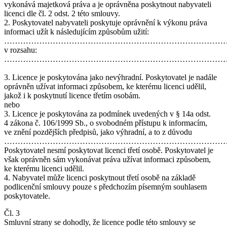
vykonává majetková práva a je oprávněna poskytnout nabyvateli
licenci dle čl. 2 odst. 2 této smlouvy.
2. Poskytovatel nabyvateli poskytuje oprávnění k výkonu práva
informaci užít k následujícím způsobům užití:
………………………………………………………………………
v rozsahu:
………………………………………………………………………
3. Licence je poskytována jako nevýhradní. Poskytovatel je nadále
oprávněn užívat informaci způsobem, ke kterému licenci udělil,
jakož i k poskytnutí licence třetím osobám.
nebo
3. Licence je poskytována za podmínek uvedených v § 14a odst.
4 zákona č. 106/1999 Sb., o svobodném přístupu k informacím,
ve znění pozdějších předpisů, jako výhradní, a to z důvodu
………………………………………………………………………
Poskytovatel nesmí poskytovat licenci třetí osobě. Poskytovatel je
však oprávněn sám vykonávat práva užívat informaci způsobem,
ke kterému licenci udělil.
4. Nabyvatel může licenci poskytnout třetí osobě na základě
podlicenční smlouvy pouze s předchozím písemným souhlasem
poskytovatele.
Čl. 3
Smluvní strany se dohodly, že licence podle této smlouvy se