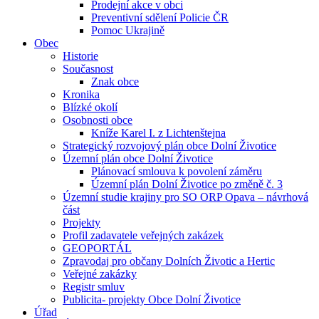
Prodejní akce v obci
Preventivní sdělení Policie ČR
Pomoc Ukrajině
Obec
Historie
Současnost
Znak obce
Kronika
Blízké okolí
Osobnosti obce
Kníže Karel I. z Lichtenštejna
Strategický rozvojový plán obce Dolní Životice
Územní plán obce Dolní Životice
Plánovací smlouva k povolení záměru
Územní plán Dolní Životice po změně č. 3
Územní studie krajiny pro SO ORP Opava – návrhová
část
Projekty
Profil zadavatele veřejných zakázek
GEOPORTÁL
Zpravodaj pro občany Dolních Životic a Hertic
Veřejné zakázky
Registr smluv
Publicita- projekty Obce Dolní Životice
Úřad