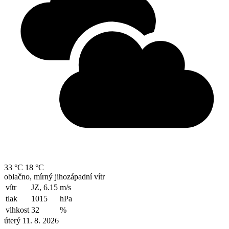
33 °C
18 °C
oblačno, mírný jihozápadní vítr
vítr
JZ, 6.15
m/s
tlak
1015
hPa
vlhkost
32
%
úterý 11. 8. 2026