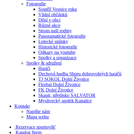
Fotografie
Soutěž Vesnice roku
Vítání občánků
Dění v obci
Různé akce
Strom naší rodiny
Panoramatické fotografie
Letecké snímky
Historické fotografie
Odkazy na youtube
Spolky a organizace
Spolky & sdružení
Hasiči
Dechová hudba Sboru dobrovolných hasičů
TJ SOKOL Dolní Životice
Florbal Dolní Životice
FK Dolní Životice
Skauti, středisko SALVATOR
Myslivecký spolek Kapalice
Kontakt
Napište nám
Mapa webu
Rezervace sportovišť
Katalog firem