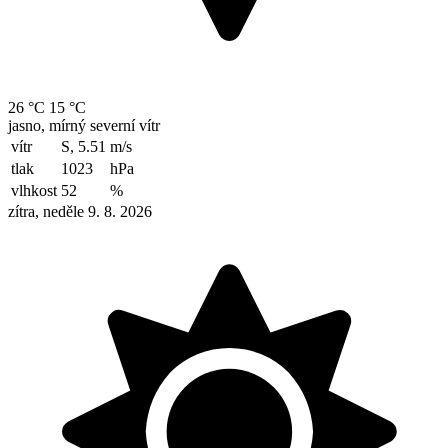
26 °C
15 °C
jasno, mírný severní vítr
vítr
S, 5.51
m/s
tlak
1023
hPa
vlhkost
52
%
zítra, neděle 9. 8. 2026