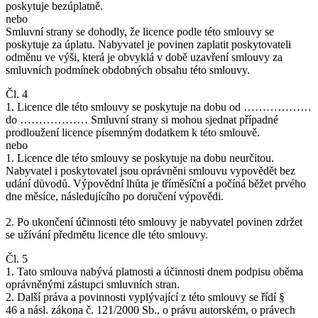
poskytuje bezúplatně.
nebo
Smluvní strany se dohodly, že licence podle této smlouvy se
poskytuje za úplatu. Nabyvatel je povinen zaplatit poskytovateli
odměnu ve výši, která je obvyklá v době uzavření smlouvy za
smluvních podmínek obdobných obsahu této smlouvy.
Čl. 4
1. Licence dle této smlouvy se poskytuje na dobu od ………………
do ……………… Smluvní strany si mohou sjednat případné
prodloužení licence písemným dodatkem k této smlouvě.
nebo
1. Licence dle této smlouvy se poskytuje na dobu neurčitou.
Nabyvatel i poskytovatel jsou oprávněni smlouvu vypovědět bez
udání důvodů. Výpovědní lhůta je tříměsíční a počíná běžet prvého
dne měsíce, následujícího po doručení výpovědi.
2. Po ukončení účinnosti této smlouvy je nabyvatel povinen zdržet
se užívání předmětu licence dle této smlouvy.
Čl. 5
1. Tato smlouva nabývá platnosti a účinnosti dnem podpisu oběma
oprávněnými zástupci smluvních stran.
2. Další práva a povinnosti vyplývající z této smlouvy se řídí §
46 a násl. zákona č. 121/2000 Sb., o právu autorském, o právech