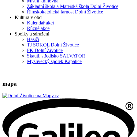
Místní knihovna
Základní škola a Mateřská škola Dolní Životice
Římskokatolická farnost Dolní Životice
Kultura v obci
Kalendář akcí
Různé akce
Spolky a sdružení
Hasiči
TJ SOKOL Dolní Životice
FK Dolní Životice
Skauti, středisko SALVATOR
Myslivecký spolek Kapalice
mapa