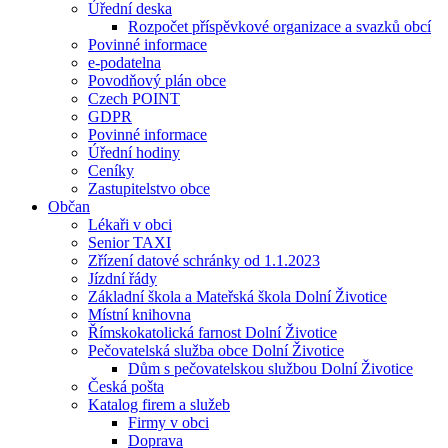
Úřední deska
Rozpočet příspěvkové organizace a svazků obcí
Povinné informace
e-podatelna
Povodňový plán obce
Czech POINT
GDPR
Povinné informace
Úřední hodiny
Ceníky
Zastupitelstvo obce
Občan
Lékaři v obci
Senior TAXI
Zřízení datové schránky od 1.1.2023
Jízdní řády
Základní škola a Mateřská škola Dolní Životice
Místní knihovna
Římskokatolická farnost Dolní Životice
Pečovatelská služba obce Dolní Životice
Dům s pečovatelskou službou Dolní Životice
Česká pošta
Katalog firem a služeb
Firmy v obci
Doprava