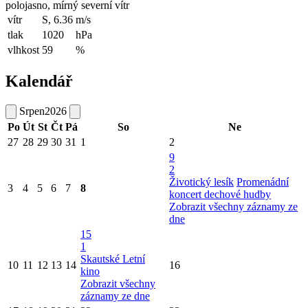
polojasno, mírný severní vítr
vítr
S, 6.36
m/s
tlak
1020
hPa
vlhkost
59
%
Kalendář
Srpen
2026
Po
Út
St
Čt
Pá
So
Ne
27
28
29
30
31
1
2
9
2
Životický lesík
Promenádní
3
4
5
6
7
8
koncert dechové hudby
Zobrazit všechny záznamy ze
dne
15
1
Skautské Letní
10
11
12
13
14
16
kino
Zobrazit všechny
záznamy ze dne