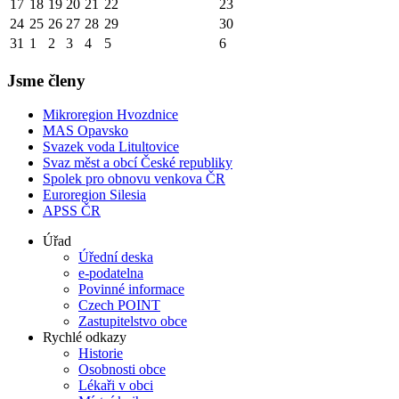
17
18
19
20
21
22
23
24
25
26
27
28
29
30
31
1
2
3
4
5
6
Jsme členy
Mikroregion Hvozdnice
MAS Opavsko
Svazek voda Litultovice
Svaz měst a obcí České republiky
Spolek pro obnovu venkova ČR
Euroregion Silesia
APSS ČR
Úřad
Úřední deska
e-podatelna
Povinné informace
Czech POINT
Zastupitelstvo obce
Rychlé odkazy
Historie
Osobnosti obce
Lékaři v obci