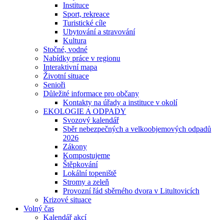
Instituce
Sport, rekreace
Turistické cíle
Ubytování a stravování
Kultura
Stočné, vodné
Nabídky práce v regionu
Interaktivní mapa
Životní situace
Senioři
Důležité informace pro občany
Kontakty na úřady a instituce v okolí
EKOLOGIE A ODPADY
Svozový kalendář
Sběr nebezpečných a velkoobjemových odpadů
2026
Zákony
Kompostujeme
Štěpkování
Lokální topeniště
Stromy a zeleň
Provozní řád sběrného dvora v Litultovicích
Krizové situace
Volný čas
Kalendář akcí