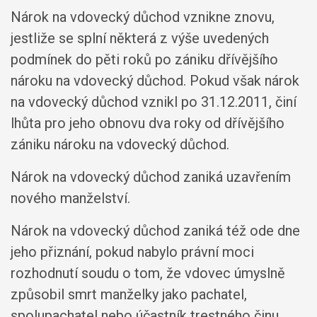
Nárok na vdovecký důchod vznikne znovu,
jestliže se splní některá z výše uvedených
podmínek do pěti roků po zániku dřívějšího
nároku na vdovecký důchod. Pokud však nárok
na vdovecký důchod vznikl po 31.12.2011, činí
lhůta pro jeho obnovu dva roky od dřívějšího
zániku nároku na vdovecký důchod.
Nárok na vdovecký důchod zaniká uzavřením
nového manželství.
Nárok na vdovecký důchod zaniká též ode dne
jeho přiznání, pokud nabylo právní moci
rozhodnutí soudu o tom, že vdovec úmyslně
způsobil smrt manželky jako pachatel,
spolupachatel nebo účastník trestného činu.