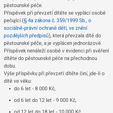
pěstounské péče.
Příspěvek při převzetí dítěte se vyplácí osobě
pečující (
§ 4a zákona č. 359/1999 Sb., o
sociálně-právní ochraně dětí, ve znění
pozdějších předpisů
), která převzala dítě do
pěstounské péče, a je vyplácen jednorázově.
Příspěvek nenáleží osobě v evidenci při svěření
dítěte do pěstounské péče na přechodnou
dobu.
Výše příspěvku při převzetí dítěte činí, jde-li o
dítě ve věku:
do 6 let - 8 000 Kč,
od 6 let do 12 let - 9 000 Kč,
od 12 let do 18 let - 10 000 Kč.