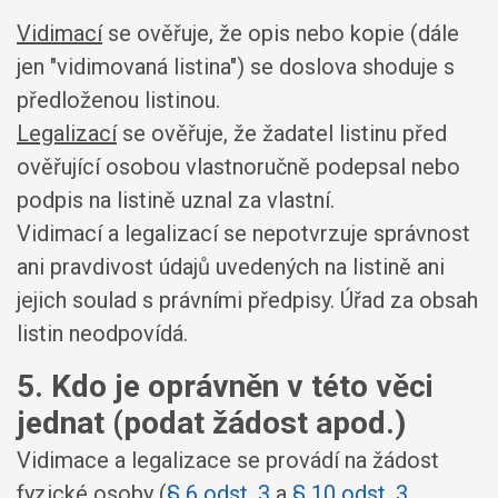
Vidimací
se ověřuje, že opis nebo kopie (dále
jen "vidimovaná listina") se doslova shoduje s
předloženou listinou.
Legalizací
se ověřuje, že žadatel listinu před
ověřující osobou vlastnoručně podepsal nebo
podpis na listině uznal za vlastní.
Vidimací a legalizací se nepotvrzuje správnost
ani pravdivost údajů uvedených na listině ani
jejich soulad s právními předpisy. Úřad za obsah
listin neodpovídá.
5. Kdo je oprávněn v této věci
jednat (podat žádost apod.)
Vidimace a legalizace se provádí na žádost
fyzické osoby (
§ 6 odst. 3
a
§ 10 odst. 3