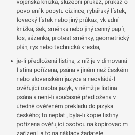
vojenská knížka, služební průkaz, průkaz o
povolení k pobytu cizince, rybářský lístek,
lovecký lístek nebo jiný průkaz, vkladní
knížka, šek, směnka nebo jiný cenný papír,
los, sázenka, protest směnky, geometrický
plán, rys nebo technická kresba,
je-li předložená listina, z níž je vidimovaná
listina pořízena, psána v jiném než českém
nebo slovenském jazyce a neovládá-li
ověřující osoba jazyk, v němž je listina
psána a není-li současně předložena v
úředně ověřeném překladu do jazyka
českého; to neplatí, byla-li kopie listiny
pořízena ověřující osobou na kopírovacím
zařízení, a to na náklady žadatele,