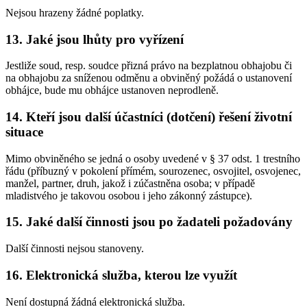
Nejsou hrazeny žádné poplatky.
13. Jaké jsou lhůty pro vyřízení
Jestliže soud, resp. soudce přizná právo na bezplatnou obhajobu či
na obhajobu za sníženou odměnu a obviněný požádá o ustanovení
obhájce, bude mu obhájce ustanoven neprodleně.
14. Kteří jsou další účastníci (dotčení) řešení životní
situace
Mimo obviněného se jedná o osoby uvedené v § 37 odst. 1 trestního
řádu (příbuzný v pokolení přímém, sourozenec, osvojitel, osvojenec,
manžel, partner, druh, jakož i zúčastněna osoba; v případě
mladistvého je takovou osobou i jeho zákonný zástupce).
15. Jaké další činnosti jsou po žadateli požadovány
Další činnosti nejsou stanoveny.
16. Elektronická služba, kterou lze využít
Není dostupná žádná elektronická služba.