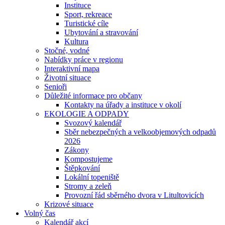
Instituce
Sport, rekreace
Turistické cíle
Ubytování a stravování
Kultura
Stočné, vodné
Nabídky práce v regionu
Interaktivní mapa
Životní situace
Senioři
Důležité informace pro občany
Kontakty na úřady a instituce v okolí
EKOLOGIE A ODPADY
Svozový kalendář
Sběr nebezpečných a velkoobjemových odpadů
2026
Zákony
Kompostujeme
Štěpkování
Lokální topeniště
Stromy a zeleň
Provozní řád sběrného dvora v Litultovicích
Krizové situace
Volný čas
Kalendář akcí