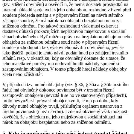
(tzv. sdělení obvinění) a osvědčí-li, že nemá dostatek prostředků na
hrazení nákladů spojených s jeho obhajobou, rozhodne v řízení před
soudem předseda senátu a v přípravném řízení na návrh státního
zástupce soudce, že má nárok na obhajobu bezplatnou nebo za
sníženou odměnu. Pro takové rozhodnutí však musí existovat
dostatek důkazů prokazujících nepříznivou majetkovou a sociální
situaci obviněného. Byť může o právu na bezplatnou obhajobu nebo
obhajobu za sníženou odměnu soud nebo v přípravném řízení
soudce rozhodnout i bez výslovného návrhu obviněného, jeví se
jako jistější, pokud je tento návrh podán hned po zahájení trestního
stíhání, resp. v okamžiku, kdy se obviněný dostane do situace, že
jeho majetkové poměry mu nedovolí hradit náklady spojené se
zastupováním obhájcem. V tomto případě hradí náklady obhajoby
zcela nebo zčásti stát.
V případech tzv. nutné obhajoby (viz. § 36, § 36a a § 36b trestního
řádu) má obviněný dokonce povinnost být v trestním řízení
zastupován obhájcem (nevzdá-li se ho ve stanovených případech),
proto nevyužije-li práva si obhájce zvolit, je mu po dobu, kdy
důvody nutné obhajoby trvají, příslušným orgánem ustanoven z
úřední povinnosti (i bez návrhu). I zde má obviněný však možnost
osvědčit, že s ohledem na jeho majetkovou a sociální situaci má
nárok na obhajobu bezplatnou nebo za sníženou odměnu.
5. Kdo je oprávněn v této věci jednat (podat žádost