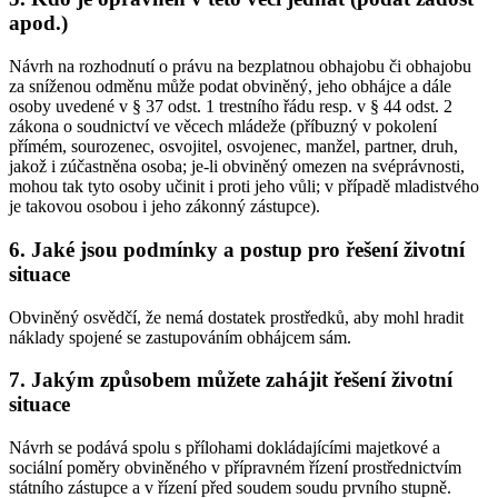
apod.)
Návrh na rozhodnutí o právu na bezplatnou obhajobu či obhajobu
za sníženou odměnu může podat obviněný, jeho obhájce a dále
osoby uvedené v § 37 odst. 1 trestního řádu resp. v § 44 odst. 2
zákona o soudnictví ve věcech mládeže (příbuzný v pokolení
přímém, sourozenec, osvojitel, osvojenec, manžel, partner, druh,
jakož i zúčastněna osoba; je-li obviněný omezen na svéprávnosti,
mohou tak tyto osoby učinit i proti jeho vůli; v případě mladistvého
je takovou osobou i jeho zákonný zástupce).
6. Jaké jsou podmínky a postup pro řešení životní
situace
Obviněný osvědčí, že nemá dostatek prostředků, aby mohl hradit
náklady spojené se zastupováním obhájcem sám.
7. Jakým způsobem můžete zahájit řešení životní
situace
Návrh se podává spolu s přílohami dokládajícími majetkové a
sociální poměry obviněného v přípravném řízení prostřednictvím
státního zástupce a v řízení před soudem soudu prvního stupně.