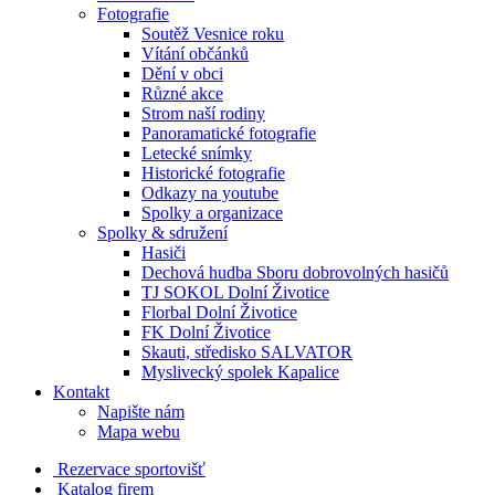
Fotografie
Soutěž Vesnice roku
Vítání občánků
Dění v obci
Různé akce
Strom naší rodiny
Panoramatické fotografie
Letecké snímky
Historické fotografie
Odkazy na youtube
Spolky a organizace
Spolky & sdružení
Hasiči
Dechová hudba Sboru dobrovolných hasičů
TJ SOKOL Dolní Životice
Florbal Dolní Životice
FK Dolní Životice
Skauti, středisko SALVATOR
Myslivecký spolek Kapalice
Kontakt
Napište nám
Mapa webu
Rezervace sportovišť
Katalog firem