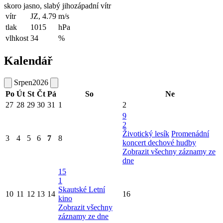
skoro jasno, slabý jihozápadní vítr
vítr
JZ, 4.79
m/s
tlak
1015
hPa
vlhkost
34
%
Kalendář
Srpen
2026
Po
Út
St
Čt
Pá
So
Ne
27
28
29
30
31
1
2
9
2
Životický lesík
Promenádní
3
4
5
6
7
8
koncert dechové hudby
Zobrazit všechny záznamy ze
dne
15
1
Skautské Letní
10
11
12
13
14
16
kino
Zobrazit všechny
záznamy ze dne