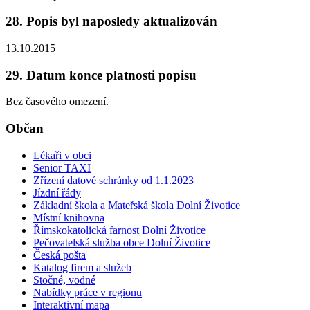
28. Popis byl naposledy aktualizován
13.10.2015
29. Datum konce platnosti popisu
Bez časového omezení.
Občan
Lékaři v obci
Senior TAXI
Zřízení datové schránky od 1.1.2023
Jízdní řády
Základní škola a Mateřská škola Dolní Životice
Místní knihovna
Římskokatolická farnost Dolní Životice
Pečovatelská služba obce Dolní Životice
Česká pošta
Katalog firem a služeb
Stočné, vodné
Nabídky práce v regionu
Interaktivní mapa