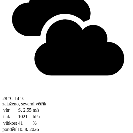
28 °C
14 °C
zataženo, severní větřík
vítr
S, 2.55
m/s
tlak
1021
hPa
vlhkost
41
%
pondělí 10. 8. 2026