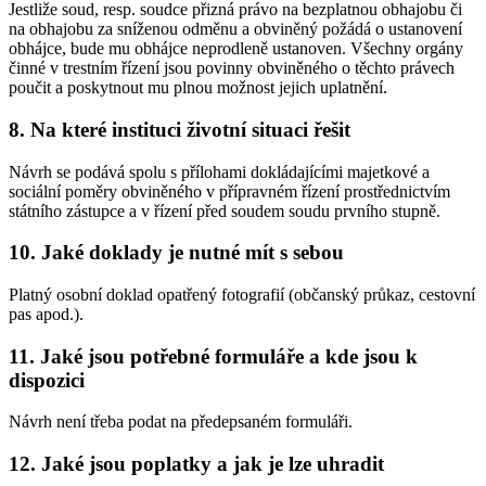
Jestliže soud, resp. soudce přizná právo na bezplatnou obhajobu či
na obhajobu za sníženou odměnu a obviněný požádá o ustanovení
obhájce, bude mu obhájce neprodleně ustanoven. Všechny orgány
činné v trestním řízení jsou povinny obviněného o těchto právech
poučit a poskytnout mu plnou možnost jejich uplatnění.
8. Na které instituci životní situaci řešit
Návrh se podává spolu s přílohami dokládajícími majetkové a
sociální poměry obviněného v přípravném řízení prostřednictvím
státního zástupce a v řízení před soudem soudu prvního stupně.
10. Jaké doklady je nutné mít s sebou
Platný osobní doklad opatřený fotografií (občanský průkaz, cestovní
pas apod.).
11. Jaké jsou potřebné formuláře a kde jsou k
dispozici
Návrh není třeba podat na předepsaném formuláři.
12. Jaké jsou poplatky a jak je lze uhradit