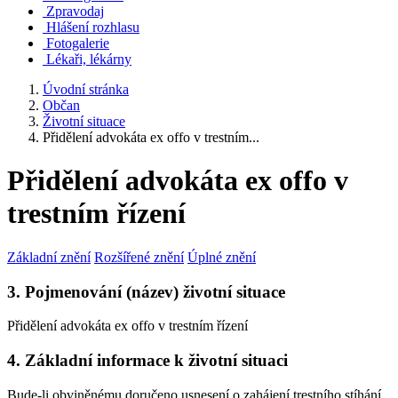
Zpravodaj
Hlášení rozhlasu
Fotogalerie
Lékaři, lékárny
Úvodní stránka
Občan
Životní situace
Přidělení advokáta ex offo v trestním...
Přidělení advokáta ex offo v
trestním řízení
Základní znění
Rozšířené znění
Úplné znění
3. Pojmenování (název) životní situace
Přidělení advokáta ex offo v trestním řízení
4. Základní informace k životní situaci
Bude-li obviněnému doručeno usnesení o zahájení trestního stíhání