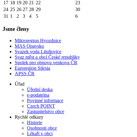
17
18
19
20
21
22
23
24
25
26
27
28
29
30
31
1
2
3
4
5
6
Jsme členy
Mikroregion Hvozdnice
MAS Opavsko
Svazek voda Litultovice
Svaz měst a obcí České republiky
Spolek pro obnovu venkova ČR
Euroregion Silesia
APSS ČR
Úřad
Úřední deska
e-podatelna
Povinné informace
Czech POINT
Zastupitelstvo obce
Rychlé odkazy
Historie
Osobnosti obce
Lékaři v obci