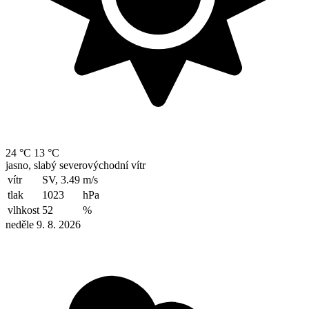
24 °C
13 °C
jasno, slabý severovýchodní vítr
vítr
SV, 3.49
m/s
tlak
1023
hPa
vlhkost
52
%
neděle 9. 8. 2026