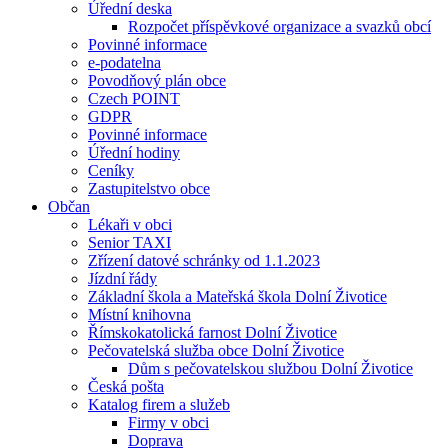
Úřední deska
Rozpočet příspěvkové organizace a svazků obcí
Povinné informace
e-podatelna
Povodňový plán obce
Czech POINT
GDPR
Povinné informace
Úřední hodiny
Ceníky
Zastupitelstvo obce
Občan
Lékaři v obci
Senior TAXI
Zřízení datové schránky od 1.1.2023
Jízdní řády
Základní škola a Mateřská škola Dolní Životice
Místní knihovna
Římskokatolická farnost Dolní Životice
Pečovatelská služba obce Dolní Životice
Dům s pečovatelskou službou Dolní Životice
Česká pošta
Katalog firem a služeb
Firmy v obci
Doprava