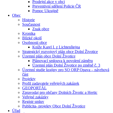
Prodejní akce v obci
Preventivní sdělení Policie ČR
Pomoc Ukrajině
Obec
Historie
Současnost
Znak obce
Kronika
Blízké okolí
Osobnosti obce
Kníže Karel I. z Lichtenštejna
Strategický rozvojový plán obce Dolní Životice
Územní plán obce Dolní Životice
Plánovací smlouva k povolení záměru
Územní plán Dolní Životice po změně č. 3
Územní studie krajiny pro SO ORP Opava – návrhová
část
Projekty
Profil zadavatele veřejných zakázek
GEOPORTÁL
Zpravodaj pro občany Dolních Životic a Hertic
Veřejné zakázky
Registr smluv
Publicita- projekty Obce Dolní Životice
Úřad