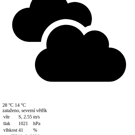
28 °C
14 °C
zataženo, severní větřík
vítr
S, 2.55
m/s
tlak
1021
hPa
vlhkost
41
%