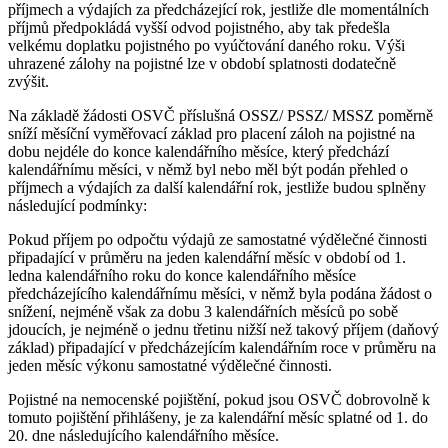
příjmech a výdajích za předcházející rok, jestliže dle momentálních
příjmů předpokládá vyšší odvod pojistného, aby tak předešla
velkému doplatku pojistného po vyúčtování daného roku. Výši
uhrazené zálohy na pojistné lze v období splatnosti dodatečně
zvýšit.
Na základě žádosti OSVČ příslušná OSSZ/ PSSZ/ MSSZ poměrně
sníží měsíční vyměřovací základ pro placení záloh na pojistné na
dobu nejdéle do konce kalendářního měsíce, který předchází
kalendářnímu měsíci, v němž byl nebo měl být podán přehled o
příjmech a výdajích za další kalendářní rok, jestliže budou splněny
následující podmínky:
Pokud příjem po odpočtu výdajů ze samostatné výdělečné činnosti
připadající v průměru na jeden kalendářní měsíc v období od 1.
ledna kalendářního roku do konce kalendářního měsíce
předcházejícího kalendářnímu měsíci, v němž byla podána žádost o
snížení, nejméně však za dobu 3 kalendářních měsíců po sobě
jdoucích, je nejméně o jednu třetinu nižší než takový příjem (daňový
základ) připadající v předcházejícím kalendářním roce v průměru na
jeden měsíc výkonu samostatné výdělečné činnosti.
Pojistné na nemocenské pojištění, pokud jsou OSVČ dobrovolně k
tomuto pojištění přihlášeny, je za kalendářní měsíc splatné od 1. do
20. dne následujícího kalendářního měsíce.