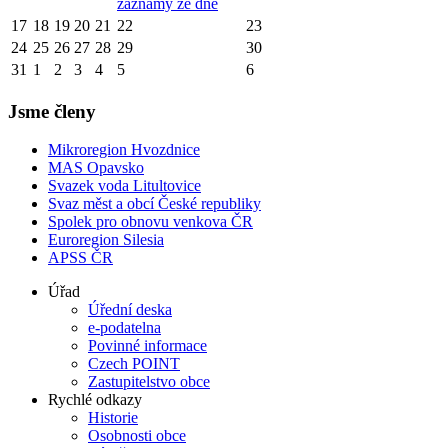
záznamy ze dne
17
18
19
20
21
22
23
24
25
26
27
28
29
30
31
1
2
3
4
5
6
Jsme členy
Mikroregion Hvozdnice
MAS Opavsko
Svazek voda Litultovice
Svaz měst a obcí České republiky
Spolek pro obnovu venkova ČR
Euroregion Silesia
APSS ČR
Úřad
Úřední deska
e-podatelna
Povinné informace
Czech POINT
Zastupitelstvo obce
Rychlé odkazy
Historie
Osobnosti obce