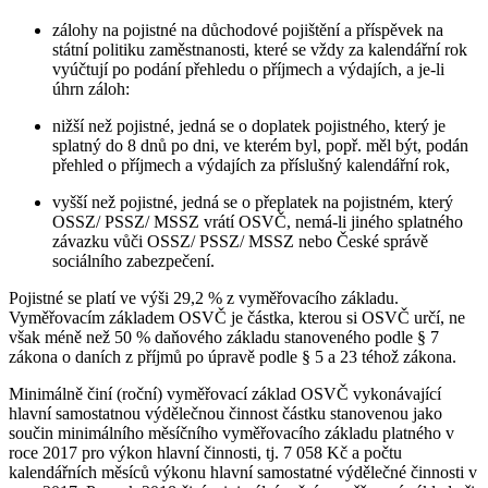
zálohy na pojistné na důchodové pojištění a příspěvek na
státní politiku zaměstnanosti, které se vždy za kalendářní rok
vyúčtují po podání přehledu o příjmech a výdajích, a je-li
úhrn záloh:
nižší než pojistné, jedná se o doplatek pojistného, který je
splatný do 8 dnů po dni, ve kterém byl, popř. měl být, podán
přehled o příjmech a výdajích za příslušný kalendářní rok,
vyšší než pojistné, jedná se o přeplatek na pojistném, který
OSSZ/ PSSZ/ MSSZ vrátí OSVČ, nemá-li jiného splatného
závazku vůči OSSZ/ PSSZ/ MSSZ nebo České správě
sociálního zabezpečení.
Pojistné se platí ve výši 29,2 % z vyměřovacího základu.
Vyměřovacím základem OSVČ je částka, kterou si OSVČ určí, ne
však méně než 50 % daňového základu stanoveného podle § 7
zákona o daních z příjmů po úpravě podle § 5 a 23 téhož zákona.
Minimálně činí (roční) vyměřovací základ OSVČ vykonávající
hlavní samostatnou výdělečnou činnost částku stanovenou jako
součin minimálního měsíčního vyměřovacího základu platného v
roce 2017 pro výkon hlavní činnosti, tj. 7 058 Kč a počtu
kalendářních měsíců výkonu hlavní samostatné výdělečné činnosti v