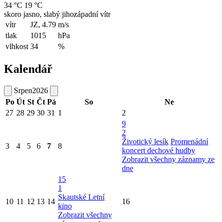
34 °C
19 °C
skoro jasno, slabý jihozápadní vítr
vítr
JZ, 4.79
m/s
tlak
1015
hPa
vlhkost
34
%
Kalendář
Srpen
2026
Po
Út
St
Čt
Pá
So
Ne
27
28
29
30
31
1
2
9
2
Životický lesík
Promenádní
3
4
5
6
7
8
koncert dechové hudby
Zobrazit všechny záznamy ze
dne
15
1
Skautské Letní
10
11
12
13
14
16
kino
Zobrazit všechny