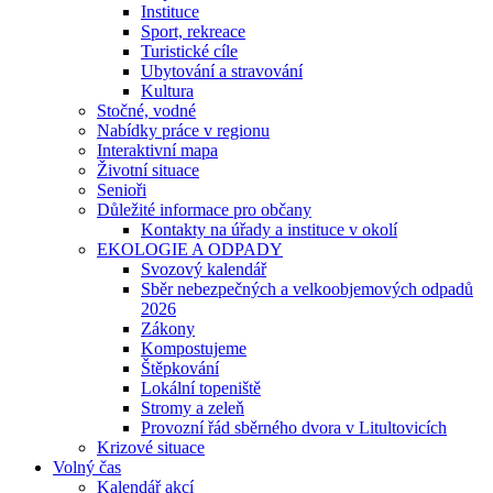
Instituce
Sport, rekreace
Turistické cíle
Ubytování a stravování
Kultura
Stočné, vodné
Nabídky práce v regionu
Interaktivní mapa
Životní situace
Senioři
Důležité informace pro občany
Kontakty na úřady a instituce v okolí
EKOLOGIE A ODPADY
Svozový kalendář
Sběr nebezpečných a velkoobjemových odpadů
2026
Zákony
Kompostujeme
Štěpkování
Lokální topeniště
Stromy a zeleň
Provozní řád sběrného dvora v Litultovicích
Krizové situace
Volný čas
Kalendář akcí