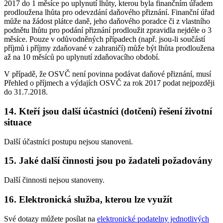
2017 do 1 měsíce po uplynutí lhůty, kterou byla finančním úřadem
prodloužena lhůta pro odevzdání daňového přiznání. Finanční úřad
může na žádost plátce daně, jeho daňového poradce či z vlastního
podnětu lhůtu pro podání přiznání prodloužit zpravidla nejdéle o 3
měsíce. Pouze v odůvodněných případech (např. jsou-li součástí
příjmů i příjmy zdaňované v zahraničí) může být lhůta prodloužena
až na 10 měsíců po uplynutí zdaňovacího období.
V případě, že OSVČ není povinna podávat daňové přiznání, musí
Přehled o příjmech a výdajích OSVČ za rok 2017 podat nejpozději
do 31.7.2018.
14. Kteří jsou další účastníci (dotčení) řešení životní
situace
Další účastníci postupu nejsou stanoveni.
15. Jaké další činnosti jsou po žadateli požadovány
Další činnosti nejsou stanoveny.
16. Elektronická služba, kterou lze využít
Své dotazy můžete posílat na
elektronické podatelny jednotlivých