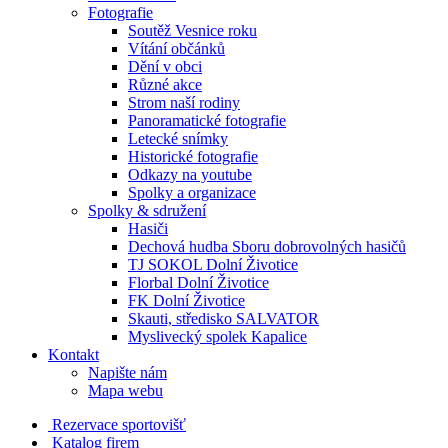
Fotografie
Soutěž Vesnice roku
Vítání občánků
Dění v obci
Různé akce
Strom naší rodiny
Panoramatické fotografie
Letecké snímky
Historické fotografie
Odkazy na youtube
Spolky a organizace
Spolky & sdružení
Hasiči
Dechová hudba Sboru dobrovolných hasičů
TJ SOKOL Dolní Životice
Florbal Dolní Životice
FK Dolní Životice
Skauti, středisko SALVATOR
Myslivecký spolek Kapalice
Kontakt
Napište nám
Mapa webu
Rezervace sportovišť
Katalog firem