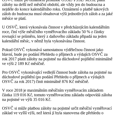
zálohy na delší než měsíční období, ale vždy jen do budoucna a
nejdéle do konce kalendářního roku. Oznámení o platbě takových
záloh do budoucna musí obsahovat výši jednotlivých záloh a za jaké
měsíce se platí.
U OSVČ, která vykonávala činnost v předcházejícím kalendářním
roce, činí výše měsíčního vyměřovacího základu 50 % z částky
rovnající se průměru, který z daňového základu připadá na jeden
kalendářní měsíc, v němž byla vykonávána činnost.
Pokud OSVČ vykonává samostatnou výdělečnou činnost jako
hlavní, bude po podání Přehledu o příjmech a výdajích OSVČ za
rok 2017 platit zálohy na pojistné na důchodové pojištění minimálně
ve výši 2 189 Kč měsíčně.
Pro OSVČ vykonávající vedlejší činnost bude záloha na pojistné na
důchodové pojištění (po podání Přehledu o příjmech a výdajích
OSVČ za rok 2017) činit minimálně 876 Kč měsíčně.
V roce 2018 je maximálním měsíčním vyměřovacím základem
částka 119 016 Kč, tomuto vyměřovacímu základu odpovídá záloha
na pojistné ve výši 35 016 Kč.
OSVČ si může platbou zálohy na pojistné určit měsíční vyměřovací
základ ve vyšší výši, než která jí byla stanovena dle přehledu o