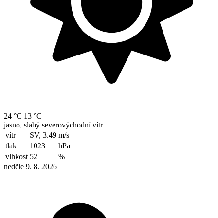
24 °C
13 °C
jasno, slabý severovýchodní vítr
vítr
SV, 3.49
m/s
tlak
1023
hPa
vlhkost
52
%
neděle 9. 8. 2026