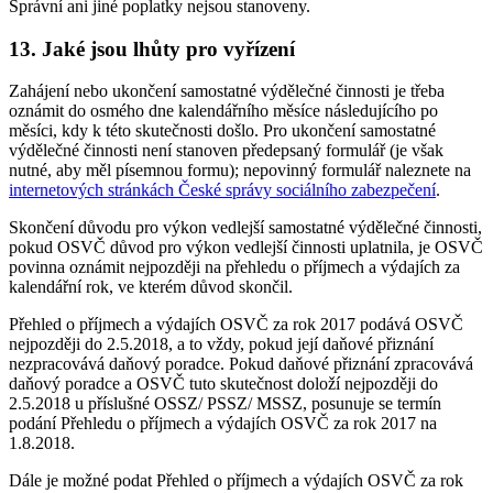
Správní ani jiné poplatky nejsou stanoveny.
13. Jaké jsou lhůty pro vyřízení
Zahájení nebo ukončení samostatné výdělečné činnosti je třeba
oznámit do osmého dne kalendářního měsíce následujícího po
měsíci, kdy k této skutečnosti došlo. Pro ukončení samostatné
výdělečné činnosti není stanoven předepsaný formulář (je však
nutné, aby měl písemnou formu); nepovinný formulář naleznete na
internetových stránkách České správy sociálního zabezpečení
.
Skončení důvodu pro výkon vedlejší samostatné výdělečné činnosti,
pokud OSVČ důvod pro výkon vedlejší činnosti uplatnila, je OSVČ
povinna oznámit nejpozději na přehledu o příjmech a výdajích za
kalendářní rok, ve kterém důvod skončil.
Přehled o příjmech a výdajích OSVČ za rok 2017 podává OSVČ
nejpozději do 2.5.2018, a to vždy, pokud její daňové přiznání
nezpracovává daňový poradce. Pokud daňové přiznání zpracovává
daňový poradce a OSVČ tuto skutečnost doloží nejpozději do
2.5.2018 u příslušné OSSZ/ PSSZ/ MSSZ, posunuje se termín
podání Přehledu o příjmech a výdajích OSVČ za rok 2017 na
1.8.2018.
Dále je možné podat Přehled o příjmech a výdajích OSVČ za rok