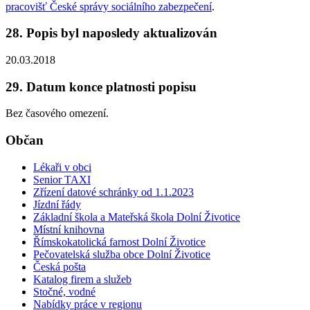
pracovišť České správy sociálního zabezpečení
.
28. Popis byl naposledy aktualizován
20.03.2018
29. Datum konce platnosti popisu
Bez časového omezení.
Občan
Lékaři v obci
Senior TAXI
Zřízení datové schránky od 1.1.2023
Jízdní řády
Základní škola a Mateřská škola Dolní Životice
Místní knihovna
Římskokatolická farnost Dolní Životice
Pečovatelská služba obce Dolní Životice
Česká pošta
Katalog firem a služeb
Stočné, vodné
Nabídky práce v regionu