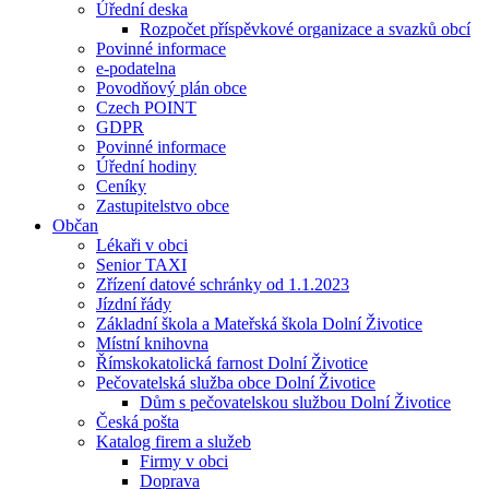
Úřední deska
Rozpočet příspěvkové organizace a svazků obcí
Povinné informace
e-podatelna
Povodňový plán obce
Czech POINT
GDPR
Povinné informace
Úřední hodiny
Ceníky
Zastupitelstvo obce
Občan
Lékaři v obci
Senior TAXI
Zřízení datové schránky od 1.1.2023
Jízdní řády
Základní škola a Mateřská škola Dolní Životice
Místní knihovna
Římskokatolická farnost Dolní Životice
Pečovatelská služba obce Dolní Životice
Dům s pečovatelskou službou Dolní Životice
Česká pošta
Katalog firem a služeb
Firmy v obci
Doprava