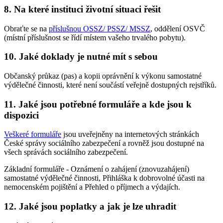
8. Na které instituci životní situaci řešit
Obraťte se na
příslušnou OSSZ/ PSSZ/ MSSZ
, oddělení OSVČ
(místní příslušnost se řídí místem vašeho trvalého pobytu).
10. Jaké doklady je nutné mít s sebou
Občanský průkaz (pas) a kopii oprávnění k výkonu samostatné
výdělečné činnosti, které není součástí veřejně dostupných rejstříků.
11. Jaké jsou potřebné formuláře a kde jsou k
dispozici
Veškeré formuláře
jsou uveřejněny na internetových stránkách
České správy sociálního zabezpečení a rovněž jsou dostupné na
všech správách sociálního zabezpečení.
Základní formuláře - Oznámení o zahájení (znovuzahájení)
samostatné výdělečné činnosti, Přihláška k dobrovolné účasti na
nemocenském pojištění a Přehled o příjmech a výdajích.
12. Jaké jsou poplatky a jak je lze uhradit