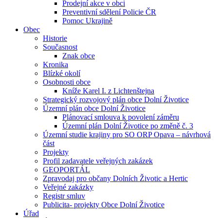
Prodejní akce v obci
Preventivní sdělení Policie ČR
Pomoc Ukrajině
Obec
Historie
Současnost
Znak obce
Kronika
Blízké okolí
Osobnosti obce
Kníže Karel I. z Lichtenštejna
Strategický rozvojový plán obce Dolní Životice
Územní plán obce Dolní Životice
Plánovací smlouva k povolení záměru
Územní plán Dolní Životice po změně č. 3
Územní studie krajiny pro SO ORP Opava – návrhová
část
Projekty
Profil zadavatele veřejných zakázek
GEOPORTÁL
Zpravodaj pro občany Dolních Životic a Hertic
Veřejné zakázky
Registr smluv
Publicita- projekty Obce Dolní Životice
Úřad