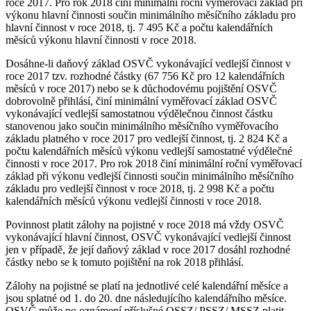
roce 2017. Pro rok 2018 činí minimální roční vyměřovací základ při
výkonu hlavní činnosti součin minimálního měsíčního základu pro
hlavní činnost v roce 2018, tj. 7 495 Kč a počtu kalendářních
měsíců výkonu hlavní činnosti v roce 2018.
Dosáhne-li daňový základ OSVČ vykonávající vedlejší činnost v
roce 2017 tzv. rozhodné částky (67 756 Kč pro 12 kalendářních
měsíců v roce 2017) nebo se k důchodovému pojištění OSVČ
dobrovolně přihlásí, činí minimální vyměřovací základ OSVČ
vykonávající vedlejší samostatnou výdělečnou činnost částku
stanovenou jako součin minimálního měsíčního vyměřovacího
základu platného v roce 2017 pro vedlejší činnost, tj. 2 824 Kč a
počtu kalendářních měsíců výkonu vedlejší samostatné výdělečné
činnosti v roce 2017. Pro rok 2018 činí minimální roční vyměřovací
základ při výkonu vedlejší činnosti součin minimálního měsíčního
základu pro vedlejší činnost v roce 2018, tj. 2 998 Kč a počtu
kalendářních měsíců výkonu vedlejší činnosti v roce 2018.
Povinnost platit zálohy na pojistné v roce 2018 má vždy OSVČ
vykonávající hlavní činnost, OSVČ vykonávající vedlejší činnost
jen v případě, že její daňový základ v roce 2017 dosáhl rozhodné
částky nebo se k tomuto pojištění na rok 2018 přihlásí.
Zálohy na pojistné se platí na jednotlivé celé kalendářní měsíce a
jsou splatné od 1. do 20. dne následujícího kalendářního měsíce.
OSVČ může po oznámení příslušné OSSZ/ PSSZ/ MSSZ platit