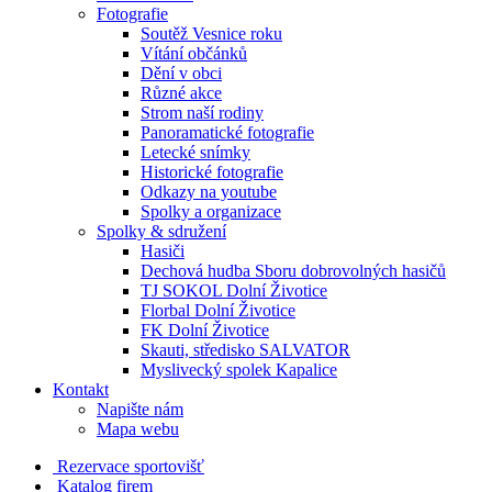
Fotografie
Soutěž Vesnice roku
Vítání občánků
Dění v obci
Různé akce
Strom naší rodiny
Panoramatické fotografie
Letecké snímky
Historické fotografie
Odkazy na youtube
Spolky a organizace
Spolky & sdružení
Hasiči
Dechová hudba Sboru dobrovolných hasičů
TJ SOKOL Dolní Životice
Florbal Dolní Životice
FK Dolní Životice
Skauti, středisko SALVATOR
Myslivecký spolek Kapalice
Kontakt
Napište nám
Mapa webu
Rezervace sportovišť
Katalog firem