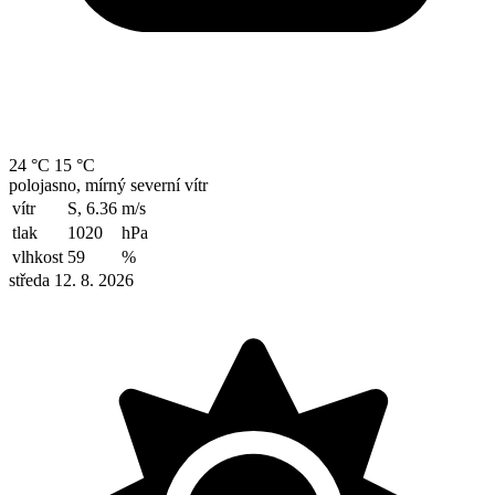
24 °C
15 °C
polojasno, mírný severní vítr
vítr
S, 6.36
m/s
tlak
1020
hPa
vlhkost
59
%
středa 12. 8. 2026