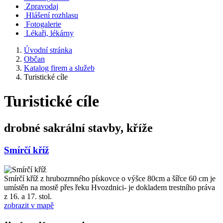
Zpravodaj
Hlášení rozhlasu
Fotogalerie
Lékaři, lékárny
Úvodní stránka
Občan
Katalog firem a služeb
Turistické cíle
Turistické cíle
drobné sakrální stavby, kříže
Smírčí kříž
Smírčí kříž z hrubozrnného pískovce o výšce 80cm a šířce 60 cm je
umístěn na mostě přes řeku Hvozdnici- je dokladem trestního práva
z 16. a 17. stol.
zobrazit v mapě