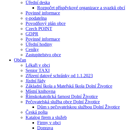
Úřední deska
Rozpočet příspěvkové organizace a svazků obcí
Povinné informace
e-podatelna
Povodňový plán obce
Czech POINT
GDPR
Povinné informace
Úřední hodiny
Ceníky
Zastupitelstvo obce
Občan
Lékaři v obci
Senior TAXI
Zřízení datové schránky od 1.1.2023
Jízdní řády
Základní škola a Mateřská škola Dolní Životice
Místní knihovna
Římskokatolická farnost Dolní Životice
Pečovatelská služba obce Dolní Životice
Dům s pečovatelskou službou Dolní Životice
Česká pošta
Katalog firem a služeb
Firmy v obci
Doprava