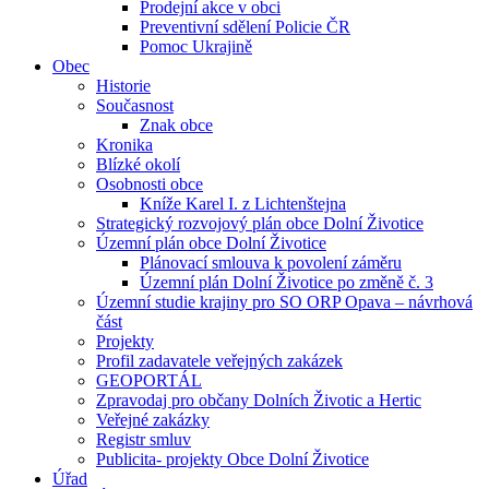
Prodejní akce v obci
Preventivní sdělení Policie ČR
Pomoc Ukrajině
Obec
Historie
Současnost
Znak obce
Kronika
Blízké okolí
Osobnosti obce
Kníže Karel I. z Lichtenštejna
Strategický rozvojový plán obce Dolní Životice
Územní plán obce Dolní Životice
Plánovací smlouva k povolení záměru
Územní plán Dolní Životice po změně č. 3
Územní studie krajiny pro SO ORP Opava – návrhová
část
Projekty
Profil zadavatele veřejných zakázek
GEOPORTÁL
Zpravodaj pro občany Dolních Životic a Hertic
Veřejné zakázky
Registr smluv
Publicita- projekty Obce Dolní Životice
Úřad