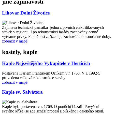
jiné zajímavosti
Lihovar Dolní Životice
Zajímavá technická památka- jedna z prvních elektrifikovaných
staveb v regionu. I po rekonstrukci fasády zachovány cenné
výtvarné prvky. Funkčnost zařízení je zachována do současné doby.
zobrazit v mapě
kostely, kaple
Kaple Nejsvětějšího Vykupitele v Herticích
Postavena Karlem Františkem Orlíkem v r. 1768. V r. 1992-5
provedena celková rekonstrukce stavby.
zobrazit v mapě
Kaple sv. Salvátora
Kaple byla postavena v r. 1769. O poutích(14.září- Povýšení
svatého kříže) se zde schází procesí z blízkého i dalekého okolí.