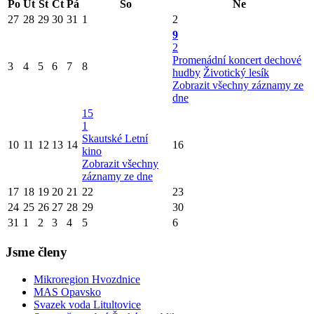
Po
Út
St
Čt
Pá
So
Ne
27
28
29
30
31
1
2
9
2
Promenádní koncert dechové
3
4
5
6
7
8
hudby
Životický lesík
Zobrazit všechny záznamy ze
dne
15
1
Skautské Letní
10
11
12
13
14
16
kino
Zobrazit všechny
záznamy ze dne
17
18
19
20
21
22
23
24
25
26
27
28
29
30
31
1
2
3
4
5
6
Jsme členy
Mikroregion Hvozdnice
MAS Opavsko
Svazek voda Litultovice