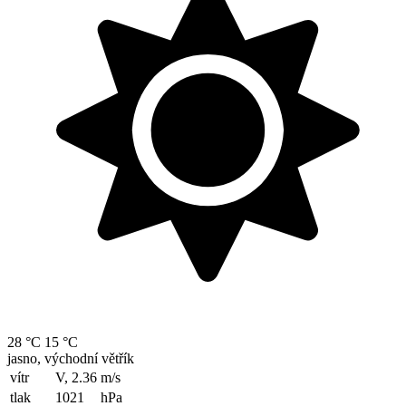
28 °C
15 °C
jasno, východní větřík
vítr
V, 2.36
m/s
tlak
1021
hPa