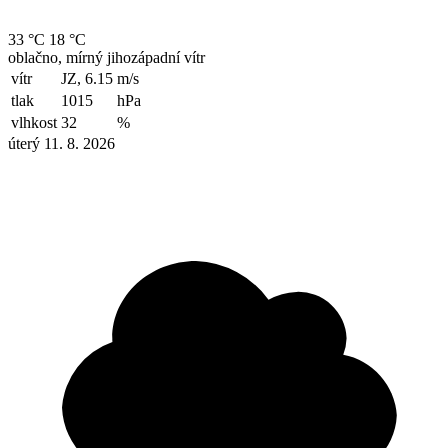
33 °C
18 °C
oblačno, mírný jihozápadní vítr
vítr
JZ, 6.15
m/s
tlak
1015
hPa
vlhkost
32
%
úterý 11. 8. 2026