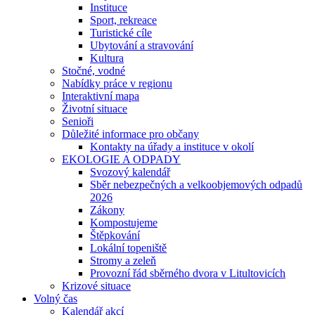
Instituce
Sport, rekreace
Turistické cíle
Ubytování a stravování
Kultura
Stočné, vodné
Nabídky práce v regionu
Interaktivní mapa
Životní situace
Senioři
Důležité informace pro občany
Kontakty na úřady a instituce v okolí
EKOLOGIE A ODPADY
Svozový kalendář
Sběr nebezpečných a velkoobjemových odpadů
2026
Zákony
Kompostujeme
Štěpkování
Lokální topeniště
Stromy a zeleň
Provozní řád sběrného dvora v Litultovicích
Krizové situace
Volný čas
Kalendář akcí