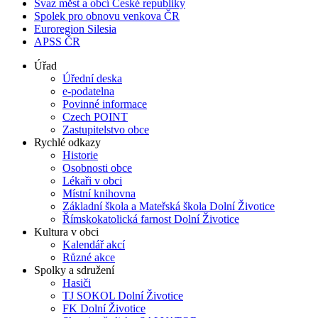
Svaz měst a obcí České republiky
Spolek pro obnovu venkova ČR
Euroregion Silesia
APSS ČR
Úřad
Úřední deska
e-podatelna
Povinné informace
Czech POINT
Zastupitelstvo obce
Rychlé odkazy
Historie
Osobnosti obce
Lékaři v obci
Místní knihovna
Základní škola a Mateřská škola Dolní Životice
Římskokatolická farnost Dolní Životice
Kultura v obci
Kalendář akcí
Různé akce
Spolky a sdružení
Hasiči
TJ SOKOL Dolní Životice
FK Dolní Životice