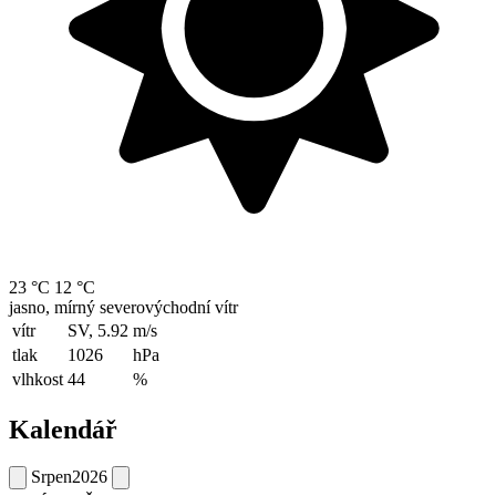
23 °C
12 °C
jasno, mírný severovýchodní vítr
vítr
SV, 5.92
m/s
tlak
1026
hPa
vlhkost
44
%
Kalendář
Srpen
2026