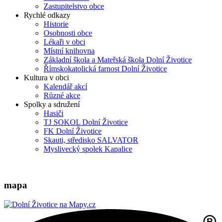
Zastupitelstvo obce
Rychlé odkazy
Historie
Osobnosti obce
Lékaři v obci
Místní knihovna
Základní škola a Mateřská škola Dolní Životice
Římskokatolická farnost Dolní Životice
Kultura v obci
Kalendář akcí
Různé akce
Spolky a sdružení
Hasiči
TJ SOKOL Dolní Životice
FK Dolní Životice
Skauti, středisko SALVATOR
Myslivecký spolek Kapalice
mapa