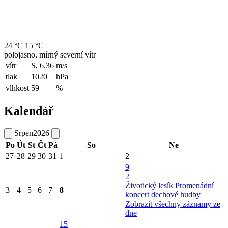
24 °C
15 °C
polojasno, mírný severní vítr
vítr
S, 6.36
m/s
tlak
1020
hPa
vlhkost
59
%
Kalendář
Srpen
2026
Po
Út
St
Čt
Pá
So
Ne
27
28
29
30
31
1
2
9
2
Životický lesík
Promenádní
3
4
5
6
7
8
koncert dechové hudby
Zobrazit všechny záznamy ze
dne
15