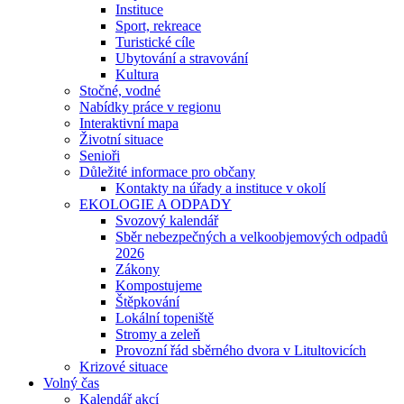
Instituce
Sport, rekreace
Turistické cíle
Ubytování a stravování
Kultura
Stočné, vodné
Nabídky práce v regionu
Interaktivní mapa
Životní situace
Senioři
Důležité informace pro občany
Kontakty na úřady a instituce v okolí
EKOLOGIE A ODPADY
Svozový kalendář
Sběr nebezpečných a velkoobjemových odpadů
2026
Zákony
Kompostujeme
Štěpkování
Lokální topeniště
Stromy a zeleň
Provozní řád sběrného dvora v Litultovicích
Krizové situace
Volný čas
Kalendář akcí