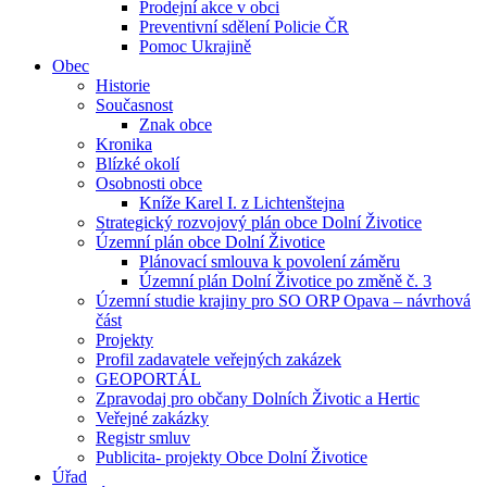
Prodejní akce v obci
Preventivní sdělení Policie ČR
Pomoc Ukrajině
Obec
Historie
Současnost
Znak obce
Kronika
Blízké okolí
Osobnosti obce
Kníže Karel I. z Lichtenštejna
Strategický rozvojový plán obce Dolní Životice
Územní plán obce Dolní Životice
Plánovací smlouva k povolení záměru
Územní plán Dolní Životice po změně č. 3
Územní studie krajiny pro SO ORP Opava – návrhová
část
Projekty
Profil zadavatele veřejných zakázek
GEOPORTÁL
Zpravodaj pro občany Dolních Životic a Hertic
Veřejné zakázky
Registr smluv
Publicita- projekty Obce Dolní Životice
Úřad