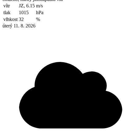
vítr
JZ, 6.15
m/s
tlak
1015
hPa
vlhkost
32
%
úterý 11. 8. 2026