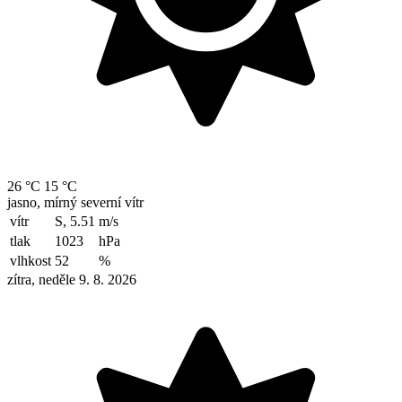
26 °C
15 °C
jasno, mírný severní vítr
vítr
S, 5.51
m/s
tlak
1023
hPa
vlhkost
52
%
zítra, neděle 9. 8. 2026