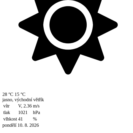
28 °C
15 °C
jasno, východní větřík
vítr
V, 2.36
m/s
tlak
1021
hPa
vlhkost
41
%
pondělí 10. 8. 2026