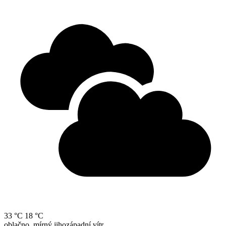
33 °C
18 °C
oblačno, mírný jihozápadní vítr