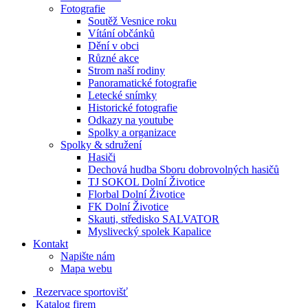
Fotografie
Soutěž Vesnice roku
Vítání občánků
Dění v obci
Různé akce
Strom naší rodiny
Panoramatické fotografie
Letecké snímky
Historické fotografie
Odkazy na youtube
Spolky a organizace
Spolky & sdružení
Hasiči
Dechová hudba Sboru dobrovolných hasičů
TJ SOKOL Dolní Životice
Florbal Dolní Životice
FK Dolní Životice
Skauti, středisko SALVATOR
Myslivecký spolek Kapalice
Kontakt
Napište nám
Mapa webu
Rezervace sportovišť
Katalog firem