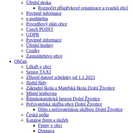
Úřední deska
Rozpočet příspěvkové organizace a svazků obcí
Povinné informace
e-podatelna
Povodňový plán obce
Czech POINT
GDPR
Povinné informace
Úřední hodiny
Ceníky
Zastupitelstvo obce
Občan
Lékaři v obci
Senior TAXI
Zřízení datové schránky od 1.1.2023
Jízdní řády
Základní škola a Mateřská škola Dolní Životice
Místní knihovna
Římskokatolická farnost Dolní Životice
Pečovatelská služba obce Dolní Životice
Dům s pečovatelskou službou Dolní Životice
Česká pošta
Katalog firem a služeb
Firmy v obci
Doprava