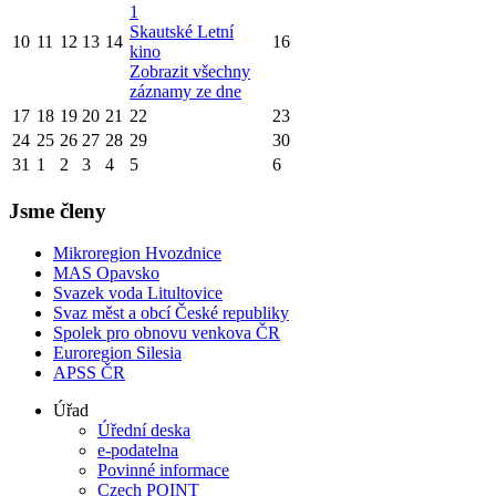
1
Skautské Letní
10
11
12
13
14
16
kino
Zobrazit všechny
záznamy ze dne
17
18
19
20
21
22
23
24
25
26
27
28
29
30
31
1
2
3
4
5
6
Jsme členy
Mikroregion Hvozdnice
MAS Opavsko
Svazek voda Litultovice
Svaz měst a obcí České republiky
Spolek pro obnovu venkova ČR
Euroregion Silesia
APSS ČR
Úřad
Úřední deska
e-podatelna
Povinné informace
Czech POINT