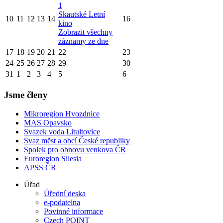
1
Skautské Letní
10
11
12
13
14
16
kino
Zobrazit všechny
záznamy ze dne
17
18
19
20
21
22
23
24
25
26
27
28
29
30
31
1
2
3
4
5
6
Jsme členy
Mikroregion Hvozdnice
MAS Opavsko
Svazek voda Litultovice
Svaz měst a obcí České republiky
Spolek pro obnovu venkova ČR
Euroregion Silesia
APSS ČR
Úřad
Úřední deska
e-podatelna
Povinné informace
Czech POINT