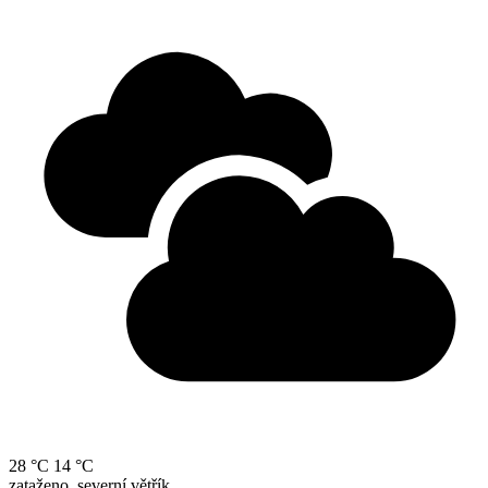
28 °C
14 °C
zataženo, severní větřík