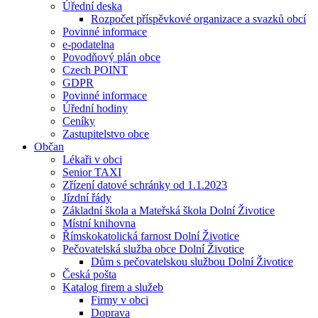
Úřední deska
Rozpočet příspěvkové organizace a svazků obcí
Povinné informace
e-podatelna
Povodňový plán obce
Czech POINT
GDPR
Povinné informace
Úřední hodiny
Ceníky
Zastupitelstvo obce
Občan
Lékaři v obci
Senior TAXI
Zřízení datové schránky od 1.1.2023
Jízdní řády
Základní škola a Mateřská škola Dolní Životice
Místní knihovna
Římskokatolická farnost Dolní Životice
Pečovatelská služba obce Dolní Životice
Dům s pečovatelskou službou Dolní Životice
Česká pošta
Katalog firem a služeb
Firmy v obci
Doprava