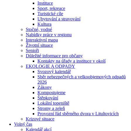
Instituce
Sport, rekreace
Turistické cíle
Ubytování a stravování
Kultura
Stočné, vodné
Nabídky práce v regionu
Interaktivní mapa
Životní situace
Senioři
Důležité informace pro občany
Kontakty na úřady a instituce v okolí
EKOLOGIE A ODPADY
Svozový kalendář
Sběr nebezpečných a velkoobjemových odpadů
2026
Zákony
Kompostujeme
Štěpkování
Lokální topeniště
Stromy a zeleň
Provozní řád sběrného dvora v Litultovicích
Krizové situace
Volný čas
Kalendář akcí