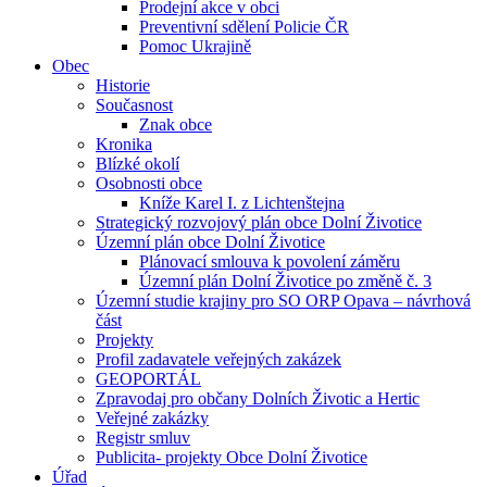
Prodejní akce v obci
Preventivní sdělení Policie ČR
Pomoc Ukrajině
Obec
Historie
Současnost
Znak obce
Kronika
Blízké okolí
Osobnosti obce
Kníže Karel I. z Lichtenštejna
Strategický rozvojový plán obce Dolní Životice
Územní plán obce Dolní Životice
Plánovací smlouva k povolení záměru
Územní plán Dolní Životice po změně č. 3
Územní studie krajiny pro SO ORP Opava – návrhová
část
Projekty
Profil zadavatele veřejných zakázek
GEOPORTÁL
Zpravodaj pro občany Dolních Životic a Hertic
Veřejné zakázky
Registr smluv
Publicita- projekty Obce Dolní Životice
Úřad