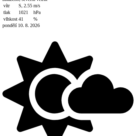
vítr
S, 2.55
m/s
tlak
1021
hPa
vlhkost
41
%
pondělí 10. 8. 2026