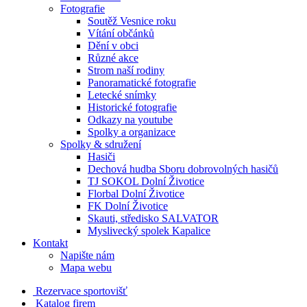
Fotografie
Soutěž Vesnice roku
Vítání občánků
Dění v obci
Různé akce
Strom naší rodiny
Panoramatické fotografie
Letecké snímky
Historické fotografie
Odkazy na youtube
Spolky a organizace
Spolky & sdružení
Hasiči
Dechová hudba Sboru dobrovolných hasičů
TJ SOKOL Dolní Životice
Florbal Dolní Životice
FK Dolní Životice
Skauti, středisko SALVATOR
Myslivecký spolek Kapalice
Kontakt
Napište nám
Mapa webu
Rezervace sportovišť
Katalog firem