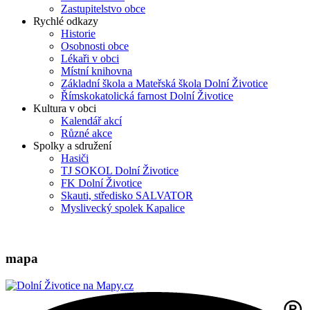
Zastupitelstvo obce
Rychlé odkazy
Historie
Osobnosti obce
Lékaři v obci
Místní knihovna
Základní škola a Mateřská škola Dolní Životice
Římskokatolická farnost Dolní Životice
Kultura v obci
Kalendář akcí
Různé akce
Spolky a sdružení
Hasiči
TJ SOKOL Dolní Životice
FK Dolní Životice
Skauti, středisko SALVATOR
Myslivecký spolek Kapalice
mapa