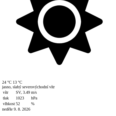
24 °C
13 °C
jasno, slabý severovýchodní vítr
vítr
SV, 3.49
m/s
tlak
1023
hPa
vlhkost
52
%
neděle 9. 8. 2026