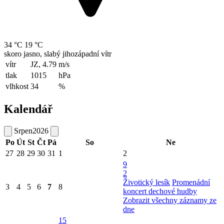
34 °C
19 °C
skoro jasno, slabý jihozápadní vítr
vítr
JZ, 4.79
m/s
tlak
1015
hPa
vlhkost
34
%
Kalendář
Srpen
2026
Po
Út
St
Čt
Pá
So
Ne
27
28
29
30
31
1
2
9
2
Životický lesík
Promenádní
3
4
5
6
7
8
koncert dechové hudby
Zobrazit všechny záznamy ze
dne
15